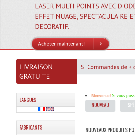
LASER MULTI POINTS AVEC DIOD
Acheter maintenant!
VOIR PLUS
EFFET NUAGE, SPECTACULAIRE E
DECORATIF.
Acheter maintenant!
VOIR PLUS
LIVRAISON
Si Commandes de + de
GRATUITE
Si vous pos
Bienvenue!
LANGUES
NOUVEAU
SPÉ
FABRICANTS
NOUVEAUX PRODUITS P