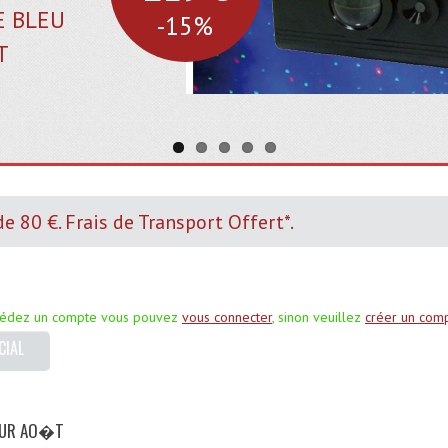
E BLEU
-15%
-32%
T
 80 €. Frais de Transport Offert*.
sédez un compte vous pouvez
vous connecter
, sinon veuillez
créer un com
CIAL
OUR AO�T