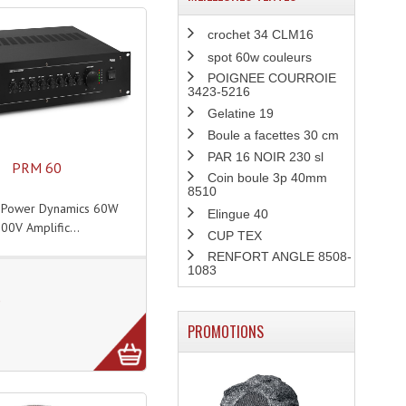
crochet 34 CLM16
spot 60w couleurs
POIGNEE COURROIE
3423-5216
Gelatine 19
Boule a facettes 30 cm
PAR 16 NOIR 230 sl
PRM 60
Coin boule 3p 40mm
8510
 Power Dynamics 60W
Elingue 40
00V Amplific...
CUP TEX
RENFORT ANGLE 8508-
1083
E
PROMOTIONS