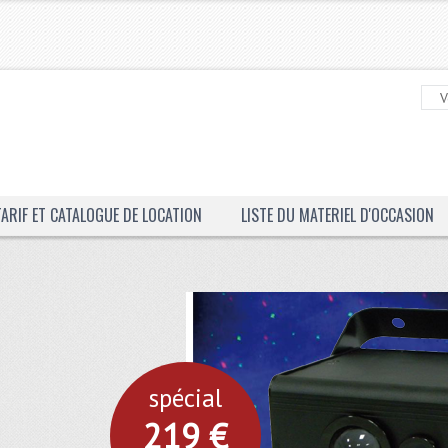
TARIF ET CATALOGUE DE LOCATION
LISTE DU MATERIEL D'OCCASION
ION
SON
spécial
spécial
219 €
369 €