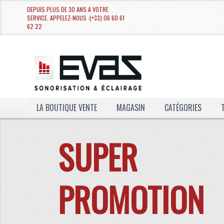
DEPUIS PLUS DE 30 ANS A VOTRE
SERVICE. APPELEZ-NOUS :(+33) 06 60 61
62 22
LA BOUTIQUE VENTE
MAGASIN
CATÉGORIES
SUPER
Pack PROMOT
PROMOTION
PACK: 2 MINI-LYRES WASH AVEC 
FLIGHT-CASE POUR LES 2 LYRES.