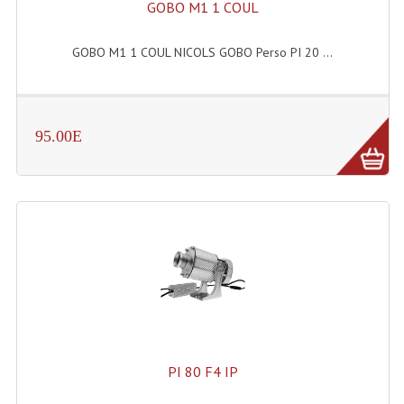
GOBO M1 1 COUL
Lampes Leds
GOBO M1 1 COUL NICOLS GOBO Perso PI 20 ...
Lampes PAR
Lampes Théatre
95.00E
Les Packs Light
Lumières Noire
Lyres
Panneaux, Piste Danse À Leds
Petit Effets Lumineux
Projecteur De Gobo
PI 80 F4 IP
Projecteur Extérieur Multifaisceaux