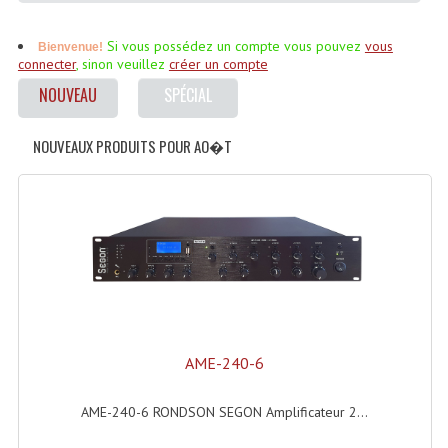
Accessoires Enceintes
Si vous possédez un compte vous pouvez
vous
Bienvenue!
Accessoires Micro, Pieds De Régie
connecter
, sinon veuillez
créer un compte
Cellule (s)
NOUVEAU
SPÉCIAL
Diamants
NOUVEAUX PRODUITS POUR AO�T
Pieds D'enceintes
Selecteurs Audio Vidéo
Amplificateurs
Amplificateurs Multi-Canaux
Casques Stéréo
AME-240-6
Compresseurs , Limiteurs , Noise Gate
AME-240-6 RONDSON SEGON Amplificateur 2...
Egaliseur Egaliseurs