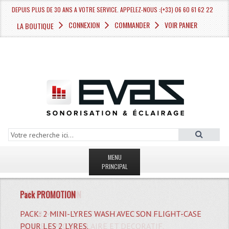
DEPUIS PLUS DE 30 ANS A VOTRE SERVICE. APPELEZ-NOUS :(+33) 06 60 61 62 22
CONNEXION
COMMANDER
VOIR PANIER
LA BOUTIQUE
MENU
PRINCIPAL
LA BOUTIQUE VENTE
Pack PROMOTION
MAGASIN
LASER MULTI POINTS AVEC DIODE BLEU EFFET
PACK: 2 MINI-LYRES WASH AVEC SON FLIGHT-CASE
TOUTE UNE GAMME DE PROJECTEURS LEDS &
FLIGHT-CASE MALETTE POWER POUR
PACK 2 ENCEINTES + 1 SUB BASSES IMG STAGE
NUAGE, SPECTACULAIRE ET DECORATIF.
POUR LES 2 LYRES.
LYRES.
CONTROLEUR DJ.
LINE.