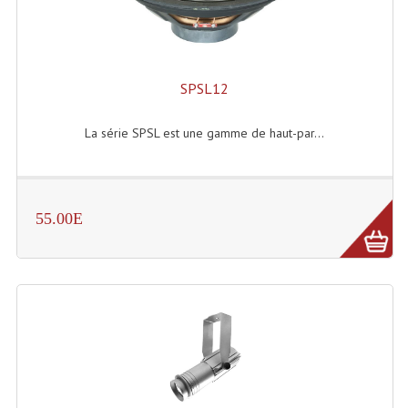
Effets LASERS
Laser Multi-Points
SPSL12
Lasers (Effets Volumetriques)
La série SPSL est une gamme de haut-par...
Lasers D'extérieur Multi-Points
Effets Lumineux À Leds
55.00E
Effets Lumineux, Centre De Piste
Effets Lumineux, Effets Disco
Electronique Commande Light
Blocs De Puissance
Chenillards Modulateurs
Consoles Éclairage DMX