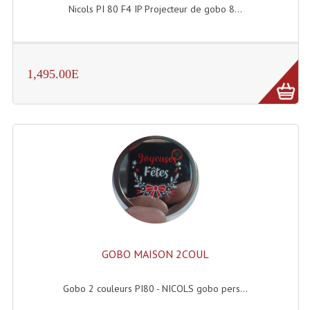
Projecteur Led Sur Batterie
Nicols PI 80 F4 IP Projecteur de gobo 8...
Projecteurs À Leds D'extérieurs
Projecteurs Barres De Leds
1,495.00E
Projecteurs Déco À Leds
Projecteurs Leds
Projecteurs Plafonniers Et Encastrés
Projecteurs Théâtre Led
Projecteurs Traditionnels
Projecteurs Cycliodes
GOBO MAISON 2COUL
Projecteurs Découpes
Projecteurs Par : 16 À 64 Et Autres
Gobo 2 couleurs PI80 - NICOLS gobo pers...