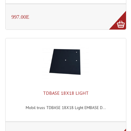
Enceintes Et Caissons Basses
Packs Sono
997.00E
Enceintes Amplifiées Actives
Enceintes, Système Amplifiés
Enceintes Passives Sono
Retours De Scène
Caisson De Basse Amplifié
Caissons De Basses
TDBASE 18X18 LIGHT
Enceinte Nomade Bluetooth
Mobil truss TDBASE 18X18 Light EMBASE D...
Enceintes (Ecoutes De Studio)
Enceintes Autonomes Portables Amplifiées