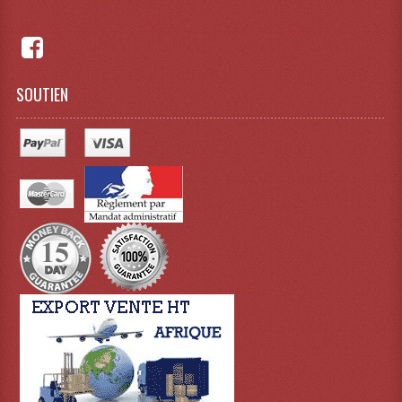
Machines À Brouillard
Lanceur De Flammes Et Cartouche De Gaz
SOUTIEN
Machine À Etincelles Froides
Machines & Canon À Confettis
Machines À Bulles
Machines À Effet Brouillard
Machines À Fumée Lourde
Machines À Mousse, Neige, Liquides
Liquide À Brouillard
Liquide À Bulles
Liquide À Neige