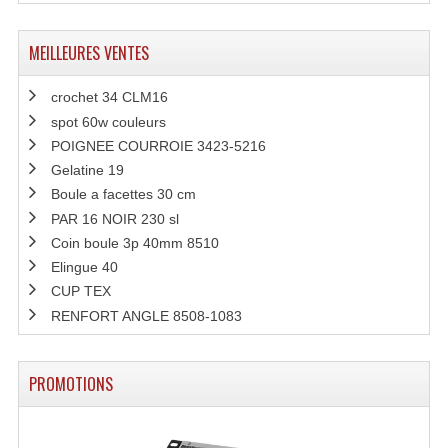
Système Boucle Magnétique
MEILLEURES VENTES
Structures, Pieds, Ponts...
crochet 34 CLM16
Angle AG20 Structure Contest
spot 60w couleurs
Angle AG29 Structure Contest
POIGNEE COURROIE 3423-5216
Gelatine 19
Angle DECO22Q Structure Contest
Boule a facettes 30 cm
PAR 16 NOIR 230 sl
Angle DECOTRI Structure Contest
Coin boule 3p 40mm 8510
Elingue 40
Angle DUO Structure Contest
CUP TEX
Angles Structure ASD SX290
RENFORT ANGLE 8508-1083
Angles Structure ASD SZ 290
PROMOTIONS
Angles Structure Duo290
Angles Structure QUATRO290