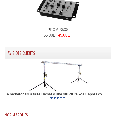
Angles Structure SC150
Angles Structure SD250
Angles Structure TRIO290
PROMIX50S
55.00E
49.00E
Angles Structure Triodéco
Angles Trio Steel Acier
AVIS DES CLIENTS
Cercle Monotube
Cercle Struct Carrée 290
Cercle Struct SCC Carre
Cercle Struct Triangulaire290
Je recherchais à faire l'achat d'une structure ASD, après co ..
Crochets Et Accessoires
Embases Pour Structure
NOS MARQUES