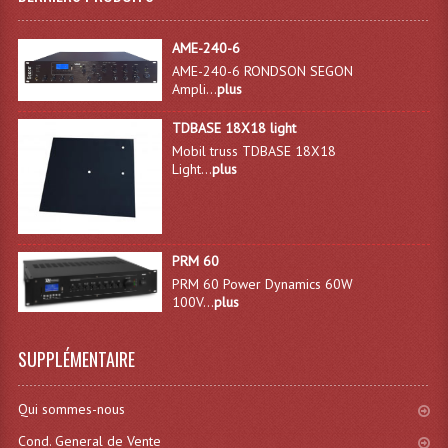
Tour De Travail Et Échafaudage
AME-240-6
AME-240-6 RONDSON SEGON
Flight-Case (s) Et Accessoires
Ampli...
plus
Flight Case Plasma Et Écran LCD
TDBASE 18X18 light
Mobil truss TDBASE 18X18
Flight Case Régie
Light...
plus
Flight Cases Platine Disque. Lecteurs CD
Flight Malettes Consoles T. Mixages
PRM 60
Flight-Case CDs Et Disques Vinyls
PRM 60 Power Dynamics 60W
100V...
plus
Flight-Case Pour Contrôleur DJ
SUPPLÉMENTAIRE
Flight-Case Pour La Lumière
Malle Flight Multi-Usage
Qui sommes-nous
Cond. General de Vente
Meubles DJ