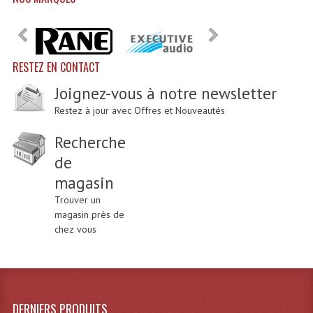
Grill Auto-Porté
Monotubes Et Angles 50mm
RESTEZ EN CONTACT
Pendrillon Et Ossature
Joignez-vous à notre newsletter
Pieds De Levage
Restez à jour avec Offres et Nouveautés
Ponts - Portiques
Recherche
de
Praticable Et Accessoires
magasin
Structure Echelle 290 Asd
Trouver un
magasin près de
Structure Et Angles Quatro Deco
chez vous
Structures
Structures Carrées
DERNIERS PRODUITS
Structures, Angles Sd150