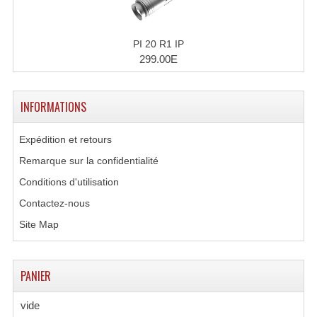
Enceintes Murales (Ligne 100V 16 - 8 Ohm)
Hp À Chambre De Compression
PI 20 R1 IP
299.00E
Lecteurs Mp3 Et CDs Sources
Microphone PA & Micro Pupitre
INFORMATIONS
Projecteurs De Son
Expédition et retours
Sono: Conférences Securité Visite Guidée
Remarque sur la confidentialité
Conditions d'utilisation
Système D'audio Guide
Contactez-nous
Système D'interprétation Simultanée
Site Map
Système De Conférence
PANIER
Système Visite Guidée
Sonorisation Securité EN-54
vide