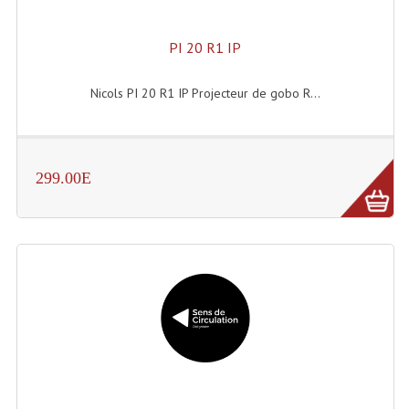
Dispatches
PI 20 R1 IP
Filtres Et Divers
Nicols PI 20 R1 IP Projecteur de gobo R...
Flexibles Lumineux Leds
Guirlandes Lumineuse
299.00E
Gyrophares À Leds
Lampes Ampoules
Ampoules - Tubes Lumière Noire Black Gun
Lampes À Décharges
Lampes De Couleurs
Lampes Dichroique
Lampes Halogenes Divers