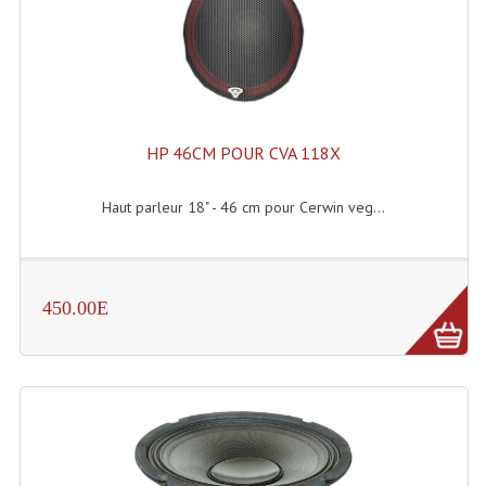
Système Sans Fil In-Ear Monitoring
Table Mixages Et Contrôleurs & Consoles
Tables De Mixage DJ
HP 46CM POUR CVA 118X
Controleurs DJ USB / MP3
Haut parleur 18" - 46 cm pour Cerwin veg...
Consoles Sono Et Studio
Consoles Numériques
Consoles Amplifiées
450.00E
Lumière
Boules À Facettes
Changeurs De Couleurs
Déco Light