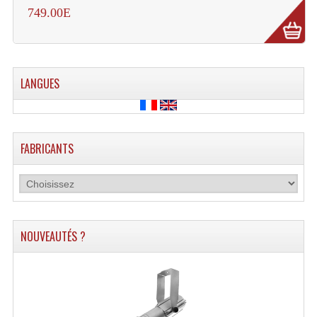
Connectiques, Prises Etc...
749.00E
Adaptateurs Audio
Divers Bricolage
LANGUES
Divers Bricolage
Haut-Parleurs Origine Sav
FABRICANTS
Membrannes De Haut Parleurs
Pieces Détachées Sav
Public-Adress
NOUVEAUTÉS ?
Accessoires Public-Adress L100V
Amplificateurs (L 100v)
Enceintes Encastrables Ligne 100V 4-8 Ohm