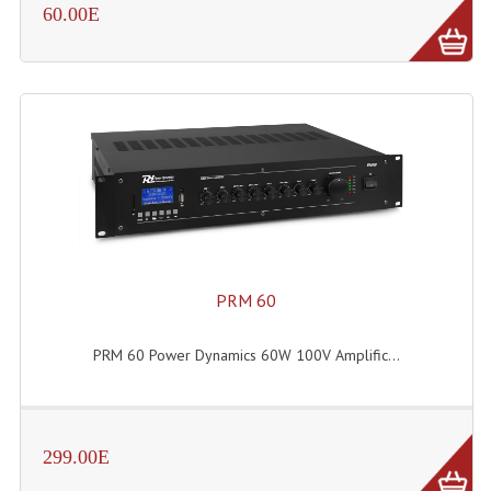
60.00E
Enceintes Hifi
Enceintes Monitoring
Filtres Actifs, Correcteurs
Haut-Parleurs Moteurs Tweeters Filtres
Haut Parleurs Sono
Filtres Passifs
Haut-Parleurs Amplis Guitare
PRM 60
Moteurs Pavillons Pour Enceinte
PRM 60 Power Dynamics 60W 100V Amplific...
Tweeters Pour Enceintes
Lecteurs Audio & Sources
299.00E
Platines Disque Vinyles