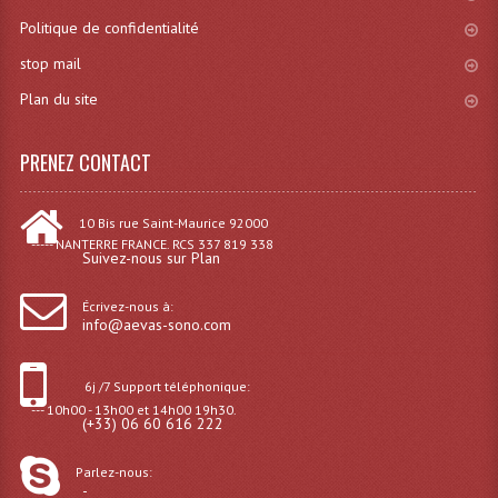
Politique de confidentialité
Rack 19" PRO Betonex
stop mail
Rack 19" Standard Betonex
Plan du site
Sac Trolley De Transport
PRENEZ CONTACT
Sacs & Housses De Transport
Valises Pour Clavier
10 Bis rue Saint-Maurice 92000
----- NANTERRE FRANCE. RCS 337 819 338
Suivez-nous sur Plan
Rack 19 Pouces Multiplis
Écrivez-nous à:
Accessoires Flight-Case Coins Roulettes
info@aevas-sono.com
Rack 19" STYLE VSR (capot En L)
6j /7 Support téléphonique:
Machines À Effets Fumées, Mousses, Liquid
--- 10h00 - 13h00 et 14h00 19h30.
(+33) 06 60 616 222
Machines À Fumées
Parlez-nous:
-
Effets Projection Et Jet De CO2