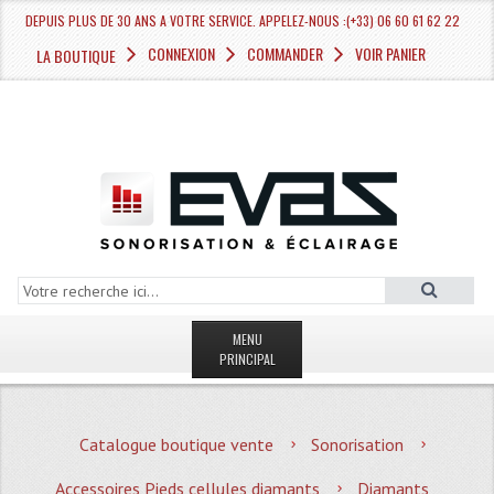
DEPUIS PLUS DE 30 ANS A VOTRE SERVICE. APPELEZ-NOUS :(+33) 06 60 61 62 22
CONNEXION
COMMANDER
VOIR PANIER
LA BOUTIQUE
MENU
PRINCIPAL
LA BOUTIQUE VENTE
Catalogue boutique vente
Sonorisation
MAGASIN
Accessoires Pieds cellules diamants
Diamants