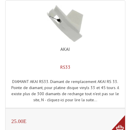
Lampes Leds
Lampes PAR
Lampes Théatre
Les Packs Light
AKAI
Lumières Noire
RS33
Lyres
DIAMANT AKAI RS33. Diamant de remplacement AKAI RS 33.
Panneaux, Piste Danse À Leds
Pointe de diamant, pour platine disque vinyls 33 et 45 tours. il
existe plus de 300 diamants de rechange tout n'est pas sur le
Petit Effets Lumineux
site, N - cliquez-ici pour lire la suite...
Projecteur De Gobo
Projecteur Extérieur Multifaisceaux
25.00E