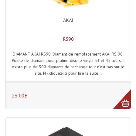
Système Sans Fil In-Ear Monitoring
AKAI
Table Mixages Et Contrôleurs & Consoles
Tables De Mixage DJ
RS90
Controleurs DJ USB / MP3
DIAMANT AKAI RS90. Diamant de remplacement AKAI RS 90.
Consoles Sono Et Studio
Pointe de diamant, pour platine disque vinyls 33 et 45 tours. il
existe plus de 300 diamants de rechange tout n'est pas sur le
Consoles Numériques
site, N - cliquez-ici pour lire la suite...
Consoles Amplifiées
25.00E
Lumière
Boules À Facettes
Changeurs De Couleurs
Déco Light