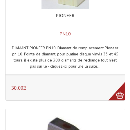
Rack 19" PRO Betonex
PIONEER
Rack 19" Standard Betonex
PN10
Sac Trolley De Transport
Sacs & Housses De Transport
DIAMANT PIONEER PN10. Diamant de remplacement Pioneer
pn 10. Pointe de diamant, pour platine disque vinyls 33 et 45
Valises Pour Clavier
tours. il existe plus de 300 diamants de rechange tout n'est
pas sur le - cliquez-ici pour lire la suite...
Rack 19 Pouces Multiplis
Accessoires Flight-Case Coins Roulettes
30.00E
Rack 19" STYLE VSR (capot En L)
Machines À Effets Fumées, Mousses, Liquid
Machines À Fumées
Effets Projection Et Jet De CO2