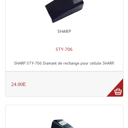
Lecteurs Cd À Plats
Lecteurs Cd À Plats Lecteur MP3
Lecteurs Double Cd Mixage Intégrée
SHARP
Lecteurs Double Cd MP3
STY-706
Lecteurs Lasers Simple Et Mp3 (rack 19")
SHARP STY-706 Diamant de rechange pour cellule SHARP.
Minidisc
Digital Package Et Logiciel
24.00E
Enregistreur Numérique
Platines Dvd Pour Dj
Platines Cassettes
Limiteur De Niveau Sonore