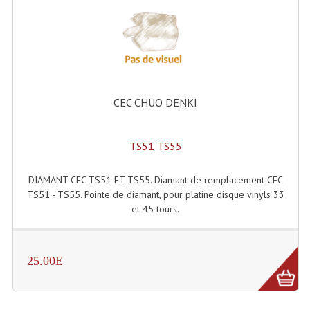
Dispatches
Filtres Et Divers
Flexibles Lumineux Leds
CEC CHUO DENKI
Guirlandes Lumineuse
Gyrophares À Leds
TS51 TS55
Lampes Ampoules
DIAMANT CEC TS51 ET TS55. Diamant de remplacement CEC
TS51 - TS55. Pointe de diamant, pour platine disque vinyls 33
Ampoules - Tubes Lumière Noire Black Gun
et 45 tours.
Lampes À Décharges
Lampes De Couleurs
25.00E
Lampes Dichroique
Lampes Halogenes Divers