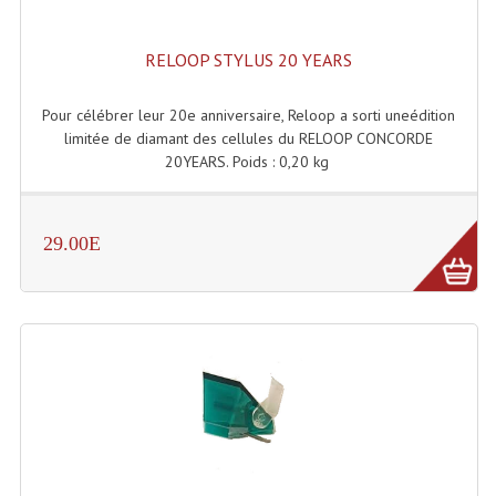
Grill Auto-Porté
RELOOP STYLUS 20 YEARS
Monotubes Et Angles 50mm
Pour célébrer leur 20e anniversaire, Reloop a sorti uneédition
Pendrillon Et Ossature
limitée de diamant des cellules du RELOOP CONCORDE
20YEARS. Poids : 0,20 kg
Pieds De Levage
Ponts - Portiques
29.00E
Praticable Et Accessoires
Structure Echelle 290 Asd
Structure Et Angles Quatro Deco
Structures
Structures Carrées
Structures, Angles Sd150