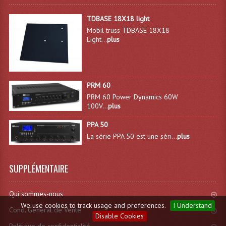
TDBASE 18X18 light
Mobil truss TDBASE 18X18
Light...
plus
PRM 60
PRM 60 Power Dynamics 60W
100V...
plus
PPA 50
La série PPA 50 est une séri...
plus
SUPPLÉMENTAIRE
Qui sommes-nous
We use cookies to track usage and preferences.
I Understand
Cond. General de Vente
Disable Cookies