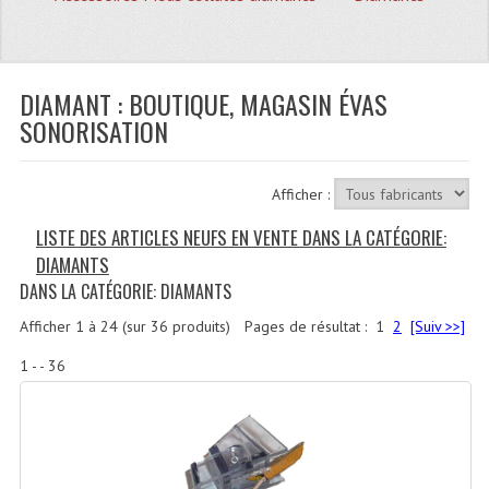
Quoi De Neuf?
Promotions
Plan Acces, Horaires.
DIAMANT : BOUTIQUE, MAGASIN ÉVAS
SONORISATION
Location De Matériel
Le Matériel D´occasion
Afficher :
Recherche Avancée
LISTE DES ARTICLES NEUFS EN VENTE DANS LA CATÉGORIE:
DIAMANTS
Recevoir Nos Promotions
DANS LA CATÉGORIE: DIAMANTS
Faire Votre Devis
Afficher
1
à
24
(sur
36
produits)
Pages de résultat :
1
2
[Suiv >>]
CATÉGORIES
1 - - 36
Sonorisation
Accessoires Pieds Cellules Diamants