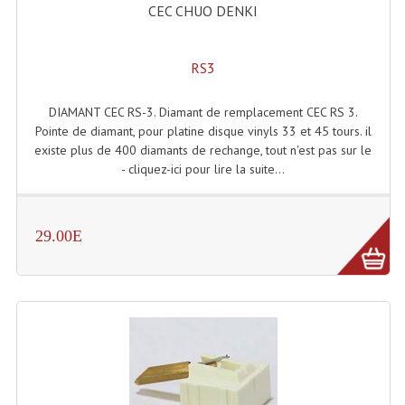
CEC CHUO DENKI
Tour De Travail Et Échafaudage
Flight-Case (s) Et Accessoires
RS3
Flight Case Plasma Et Écran LCD
DIAMANT CEC RS-3. Diamant de remplacement CEC RS 3.
Pointe de diamant, pour platine disque vinyls 33 et 45 tours. il
Flight Case Régie
existe plus de 400 diamants de rechange, tout n'est pas sur le
- cliquez-ici pour lire la suite...
Flight Cases Platine Disque. Lecteurs CD
Flight Malettes Consoles T. Mixages
29.00E
Flight-Case CDs Et Disques Vinyls
Flight-Case Pour Contrôleur DJ
Flight-Case Pour La Lumière
Malle Flight Multi-Usage
Meubles DJ