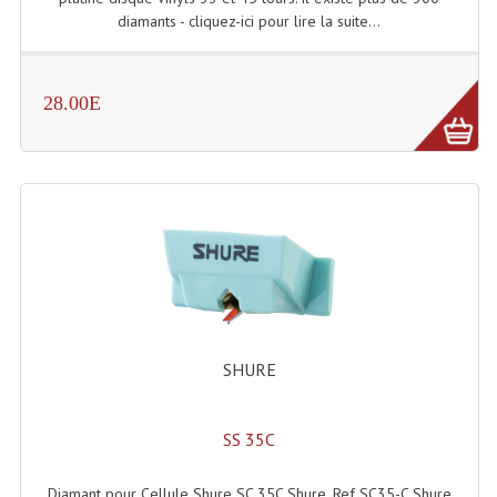
diamants - cliquez-ici pour lire la suite...
Système Boucle Magnétique
Structures, Pieds, Ponts...
28.00E
Angle AG20 Structure Contest
Angle AG29 Structure Contest
Angle DECO22Q Structure Contest
Angle DECOTRI Structure Contest
Angle DUO Structure Contest
Angles Structure ASD SX290
SHURE
Angles Structure ASD SZ 290
Angles Structure Duo290
SS 35C
Angles Structure QUATRO290
Diamant pour Cellule Shure SC 35C Shure. Ref SC35-C Shure