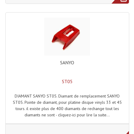
Projecteurs Poursuite
Projecteurs Théatre: Plan Convexe Fresnel
Rampe De Spots
Scanners
Stroboscopes
SANYO
Câbles, Connectiques.
Câblage Electrique
ST05
Câble Rallonge DMX512 MIDI
DIAMANT SANYO ST05. Diamant de remplacement SANYO
Câbles Module, Cables Audio
ST05. Pointe de diamant, pour platine disque vinyls 33 et 45
tours. il existe plus de 400 diamants de rechange tout les
Câble Multi-Paires Audio
diamants ne sont - cliquez-ici pour lire la suite...
Câbles Enceintes