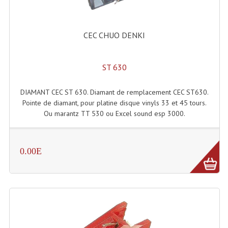
Accessoires Enceintes
Accessoires Micro, Pieds De Régie
CEC CHUO DENKI
Cellule (s)
ST 630
Diamants
Pieds D'enceintes
DIAMANT CEC ST 630. Diamant de remplacement CEC ST630.
Pointe de diamant, pour platine disque vinyls 33 et 45 tours.
Selecteurs Audio Vidéo
Ou marantz TT 530 ou Excel sound esp 3000.
Amplificateurs
Amplificateurs Multi-Canaux
0.00E
Casques Stéréo
Compresseurs , Limiteurs , Noise Gate
Egaliseur Egaliseurs