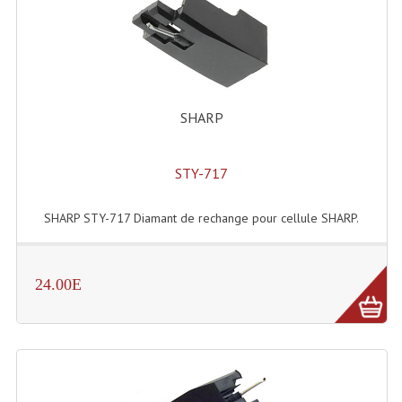
Enceintes Hifi
Enceintes Monitoring
Filtres Actifs, Correcteurs
SHARP
Haut-Parleurs Moteurs Tweeters Filtres
Haut Parleurs Sono
STY-717
Filtres Passifs
SHARP STY-717 Diamant de rechange pour cellule SHARP.
Haut-Parleurs Amplis Guitare
Moteurs Pavillons Pour Enceinte
24.00E
Tweeters Pour Enceintes
Lecteurs Audio & Sources
Platines Disque Vinyles