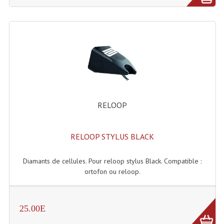
Projecteur Led Sur Batterie
Projecteurs À Leds D'extérieurs
Projecteurs Barres De Leds
Projecteurs Déco À Leds
Projecteurs Leds
RELOOP
Projecteurs Plafonniers Et Encastrés
Projecteurs Théâtre Led
RELOOP STYLUS BLACK
Projecteurs Traditionnels
Diamants de cellules. Pour reloop stylus Black. Compatible :
Projecteurs Cycliodes
ortofon ou reloop.
Projecteurs Découpes
Projecteurs Par : 16 À 64 Et Autres
25.00E