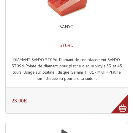
Enceintes Et Caissons Basses
Packs Sono
SANYO
Enceintes Amplifiées Actives
Enceintes, Système Amplifiés
ST09D
Enceintes Passives Sono
DIAMANT SANYO ST09d. Diamant de remplacement SANYO
Retours De Scène
ST09d. Pointe de diamant, pour platine disque vinyls 33 et 45
tours. Usage sur platine : disque Gemini TT01 - MKII - Platine
Caisson De Basse Amplifié
ion - cliquez-ici pour lire la suite...
Caissons De Basses
23.00E
Enceinte Nomade Bluetooth
Enceintes (Ecoutes De Studio)
Enceintes Autonomes Portables Amplifiées