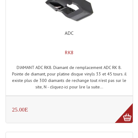
Effets LASERS
Laser Multi-Points
ADC
Lasers (Effets Volumetriques)
Lasers D'extérieur Multi-Points
RK8
Effets Lumineux À Leds
DIAMANT ADC RK8. Diamant de remplacement ADC RK 8.
Effets Lumineux, Centre De Piste
Pointe de diamant, pour platine disque vinyls 33 et 45 tours. il
existe plus de 300 diamants de rechange tout n'est pas sur le
Effets Lumineux, Effets Disco
site, N - cliquez-ici pour lire la suite...
Electronique Commande Light
25.00E
Blocs De Puissance
Chenillards Modulateurs
Consoles Éclairage DMX