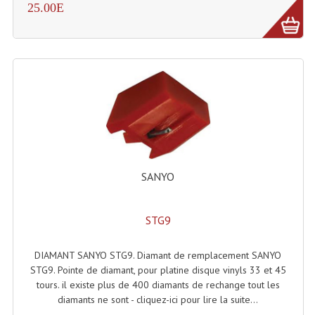
25.00E
Connectiques, Prises Etc...
Adaptateurs Audio
Divers Bricolage
Divers Bricolage
Haut-Parleurs Origine Sav
Membrannes De Haut Parleurs
SANYO
Pieces Détachées Sav
Public-Adress
STG9
Accessoires Public-Adress L100V
DIAMANT SANYO STG9. Diamant de remplacement SANYO
Amplificateurs (L 100v)
STG9. Pointe de diamant, pour platine disque vinyls 33 et 45
tours. il existe plus de 400 diamants de rechange tout les
Enceintes Encastrables Ligne 100V 4-8 Ohm
diamants ne sont - cliquez-ici pour lire la suite...