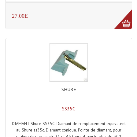
Enceintes Murales (Ligne 100V 16 - 8 Ohm)
27.00E
Hp À Chambre De Compression
Lecteurs Mp3 Et CDs Sources
Microphone PA & Micro Pupitre
Projecteurs De Son
Sono: Conférences Securité Visite Guidée
Système D'audio Guide
SHURE
Système D'interprétation Simultanée
Système De Conférence
SS35C
Système Visite Guidée
DIAMANT Shure SS35C. Diamant de remplacement equivalent
au Shure ss35c. Diamant conique. Pointe de diamant, pour
Sonorisation Securité EN-54
platine disque vinyls 33 et 45 tours. il existe plus de 300