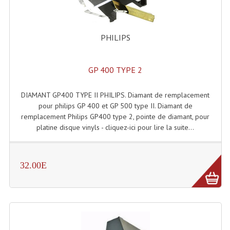
Liquides À Fumée
PHILIPS
Liquides À Mousse
Nos Occasions Et Stock B
GP 400 TYPE 2
Les Occasions
DIAMANT GP400 TYPE II PHILIPS. Diamant de remplacement
pour philips GP 400 et GP 500 type II. Diamant de
Notre Stock B
remplacement Philips GP400 type 2, pointe de diamant, pour
platine disque vinyls - cliquez-ici pour lire la suite...
Karaoké Materiel Lecteur Etc...
Matériel Karaoké
32.00E
Disque DVD
Disque LD (30 Cm.)
TARIF ET CATALOGUE DE LOCATION