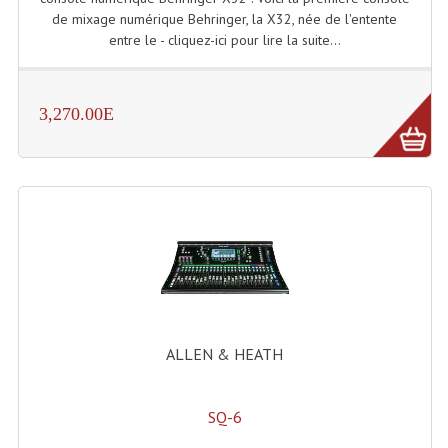
de mixage numérique Behringer, la X32, née de l'entente
Microphones Scène Et Studio
entre le - cliquez-ici pour lire la suite...
Microphones Filaires
Micro Sans Fil HF VHF 200MHZ
3,270.00E
Micro Sans Fil HF UHF 800MHZ
Micros De Studio
Microphones De Surface
Multi-Effets, Reverbes Etc...
Peripheriques Traitements Et Accessoires
Portes Voix Mégaphones
ALLEN & HEATH
Pupitre Pour Discours
SQ-6
Samplers, Échantillonneurs