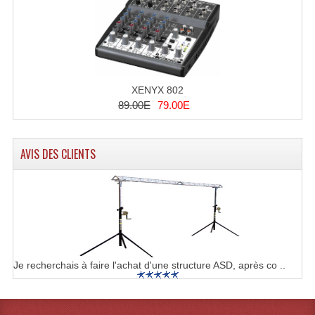
Lampes Leds
Lampes PAR
Lampes Théatre
XENYX 802
89.00E
79.00E
Les Packs Light
Lumières Noire
AVIS DES CLIENTS
Lyres
Panneaux, Piste Danse À Leds
Petit Effets Lumineux
Projecteur De Gobo
Je recherchais à faire l'achat d'une structure ASD, après co ..
Projecteur Extérieur Multifaisceaux