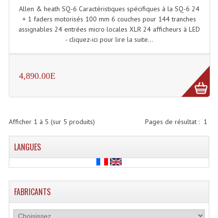
Allen & heath SQ-6 Caractéristiques spécifiques à la SQ-6 24
Système Sans Fil In-Ear Monitoring
+ 1 faders motorisés 100 mm 6 couches pour 144 tranches
assignables 24 entrées micro locales XLR 24 afficheurs à LED
Table Mixages Et Contrôleurs & Consoles
- cliquez-ici pour lire la suite...
Tables De Mixage DJ
Controleurs DJ USB / MP3
4,890.00E
Consoles Sono Et Studio
Consoles Numériques
Afficher
1
à
5
(sur
5
produits)
Pages de résultat :
1
Consoles Amplifiées
LANGUES
Lumière
Boules À Facettes
FABRICANTS
Changeurs De Couleurs
Déco Light