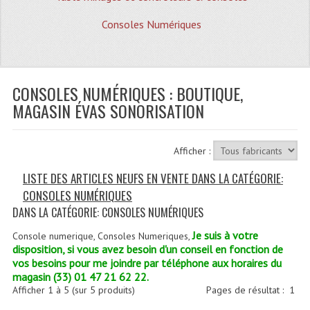
Quoi De Neuf?
Consoles Numériques
Promotions
Plan Acces, Horaires.
CONSOLES NUMÉRIQUES : BOUTIQUE,
Location De Matériel
MAGASIN ÉVAS SONORISATION
Le Matériel D´occasion
Recherche Avancée
Afficher :
Recevoir Nos Promotions
LISTE DES ARTICLES NEUFS EN VENTE DANS LA CATÉGORIE:
CONSOLES NUMÉRIQUES
Faire Votre Devis
DANS LA CATÉGORIE: CONSOLES NUMÉRIQUES
CATÉGORIES
Je suis à votre
Console numerique, Consoles Numeriques,
disposition, si vous avez besoin d'un conseil en fonction de
Sonorisation
vos besoins pour me joindre par téléphone aux horaires du
magasin (33) 01 47 21 62 22.
Accessoires Pieds Cellules Diamants
Afficher
1
à
5
(sur
5
produits)
Pages de résultat :
1