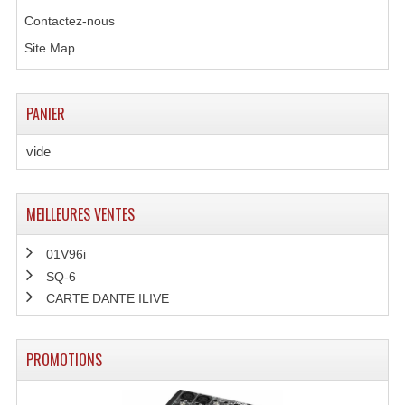
Contactez-nous
Dispatches
Site Map
Filtres Et Divers
Flexibles Lumineux Leds
PANIER
Guirlandes Lumineuse
vide
Gyrophares À Leds
MEILLEURES VENTES
Lampes Ampoules
01V96i
Ampoules - Tubes Lumière Noire Black Gun
SQ-6
Lampes À Décharges
CARTE DANTE ILIVE
Lampes De Couleurs
PROMOTIONS
Lampes Dichroique
Lampes Halogenes Divers