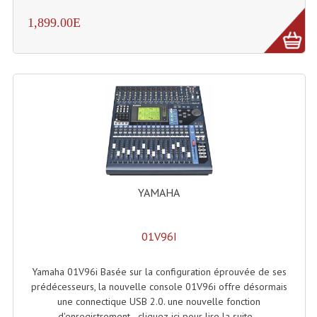
Enceintes Hifi
1,899.00E
Enceintes Monitoring
Filtres Actifs, Correcteurs
Haut-Parleurs Moteurs Tweeters Filtres
Haut Parleurs Sono
Filtres Passifs
Haut-Parleurs Amplis Guitare
YAMAHA
Moteurs Pavillons Pour Enceinte
01V96I
Tweeters Pour Enceintes
Yamaha 01V96i Basée sur la configuration éprouvée de ses
Lecteurs Audio & Sources
prédécesseurs, la nouvelle console 01V96i offre désormais
une connectique USB 2.0. une nouvelle fonction
Platines Disque Vinyles
d'enregistrement - cliquez-ici pour lire la suite...