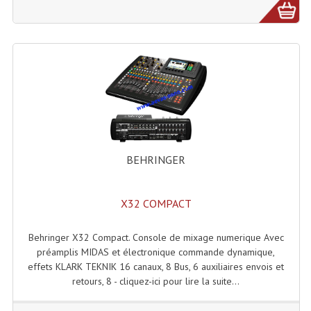
Enceintes Et Caissons Basses
Packs Sono
Enceintes Amplifiées Actives
Enceintes, Système Amplifiés
Enceintes Passives Sono
Retours De Scène
BEHRINGER
Caisson De Basse Amplifié
X32 COMPACT
Caissons De Basses
Enceinte Nomade Bluetooth
Behringer X32 Compact. Console de mixage numerique Avec
préamplis MIDAS et électronique commande dynamique,
Enceintes (Ecoutes De Studio)
effets KLARK TEKNIK 16 canaux, 8 Bus, 6 auxiliaires envois et
retours, 8 - cliquez-ici pour lire la suite...
Enceintes Autonomes Portables Amplifiées