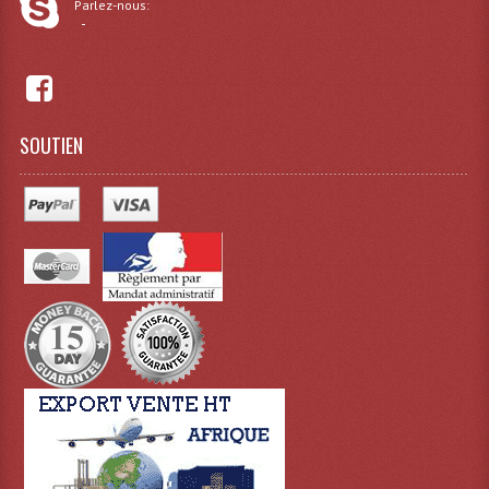
Parlez-nous:
Connectiques, Prises Etc...
-
Adaptateurs Audio
Divers Bricolage
SOUTIEN
Divers Bricolage
Haut-Parleurs Origine Sav
Membrannes De Haut Parleurs
Pieces Détachées Sav
Public-Adress
Accessoires Public-Adress L100V
Amplificateurs (L 100v)
Enceintes Encastrables Ligne 100V 4-8 Ohm