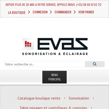
DEPUIS PLUS DE 30 ANS A VOTRE SERVICE. APPELEZ-NOUS :(+33) 06 60 61 62 22
CONNEXION
COMMANDER
VOIR PANIER
LA BOUTIQUE
MENU
PRINCIPAL
LA BOUTIQUE VENTE
Catalogue boutique vente
Sonorisation
MAGASIN
Table mixages et contrôleurs & consoles