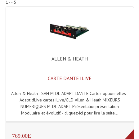
1 - - 5
Accessoires Enceintes
Accessoires Micro, Pieds De Régie
Cellule (s)
Diamants
Pieds D'enceintes
ALLEN & HEATH
Selecteurs Audio Vidéo
CARTE DANTE ILIVE
Amplificateurs
Amplificateurs Multi-Canaux
Allen & Heath - SAH M-DL-ADAPT DANTE Cartes optionnelles -
Adapt dLive cartes iLive/GLD Allen & Heath MIXEURS
Casques Stéréo
NUMERIQUES M-DL-ADAPT Présentationprésentation
Modulaire et évolutif, - cliquez-ici pour lire la suite...
Compresseurs , Limiteurs , Noise Gate
Egaliseur Egaliseurs
769.00E