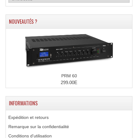
Effets LASERS
NOUVEAUTÉS ?
Laser Multi-Points
Lasers (Effets Volumetriques)
Lasers D'extérieur Multi-Points
Effets Lumineux À Leds
Effets Lumineux, Centre De Piste
PRM 60
299.00E
Effets Lumineux, Effets Disco
Electronique Commande Light
INFORMATIONS
Blocs De Puissance
Expédition et retours
Chenillards Modulateurs
Remarque sur la confidentialité
Conditions d'utilisation
Consoles Éclairage DMX