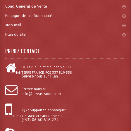
Projecteurs Poursuite
Cond. General de Vente
Projecteurs Théatre: Plan Convexe Fresnel
Politique de confidentialité
stop mail
Rampe De Spots
Plan du site
Scanners
PRENEZ CONTACT
Stroboscopes
Câbles, Connectiques.
10 Bis rue Saint-Maurice 92000
----- NANTERRE FRANCE. RCS 337 819 338
Câblage Electrique
Suivez-nous sur Plan
Câble Rallonge DMX512 MIDI
Écrivez-nous à:
info@aevas-sono.com
Câbles Module, Cables Audio
6j /7 Support téléphonique:
Câble Multi-Paires Audio
--- 10h00 - 13h00 et 14h00 19h30.
(+33) 06 60 616 222
Câbles Enceintes