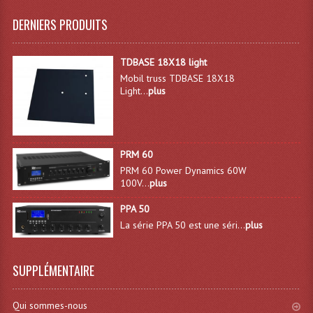
Projecteur Led Sur Batterie
DERNIERS PRODUITS
Projecteurs À Leds D'extérieurs
Projecteurs Barres De Leds
TDBASE 18X18 light
Mobil truss TDBASE 18X18
Projecteurs Déco À Leds
Light...
plus
Projecteurs Leds
Projecteurs Plafonniers Et Encastrés
PRM 60
PRM 60 Power Dynamics 60W
Projecteurs Théâtre Led
100V...
plus
Projecteurs Traditionnels
PPA 50
La série PPA 50 est une séri...
plus
Projecteurs Cycliodes
Projecteurs Découpes
SUPPLÉMENTAIRE
Projecteurs Par : 16 À 64 Et Autres
Qui sommes-nous