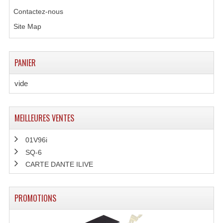
Contactez-nous
Dispatches
Site Map
Filtres Et Divers
Flexibles Lumineux Leds
PANIER
Guirlandes Lumineuse
vide
Gyrophares À Leds
MEILLEURES VENTES
Lampes Ampoules
01V96i
Ampoules - Tubes Lumière Noire Black Gun
SQ-6
Lampes À Décharges
CARTE DANTE ILIVE
Lampes De Couleurs
PROMOTIONS
Lampes Dichroique
Lampes Halogenes Divers