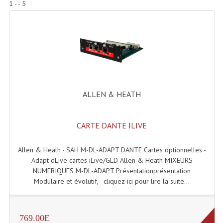
1 - - 5
Accessoires Enceintes
Accessoires Micro, Pieds De Régie
Cellule (s)
Diamants
Pieds D'enceintes
ALLEN & HEATH
Selecteurs Audio Vidéo
CARTE DANTE ILIVE
Amplificateurs
Amplificateurs Multi-Canaux
Allen & Heath - SAH M-DL-ADAPT DANTE Cartes optionnelles -
Adapt dLive cartes iLive/GLD Allen & Heath MIXEURS
Casques Stéréo
NUMERIQUES M-DL-ADAPT Présentationprésentation
Modulaire et évolutif, - cliquez-ici pour lire la suite...
Compresseurs , Limiteurs , Noise Gate
Egaliseur Egaliseurs
769.00E