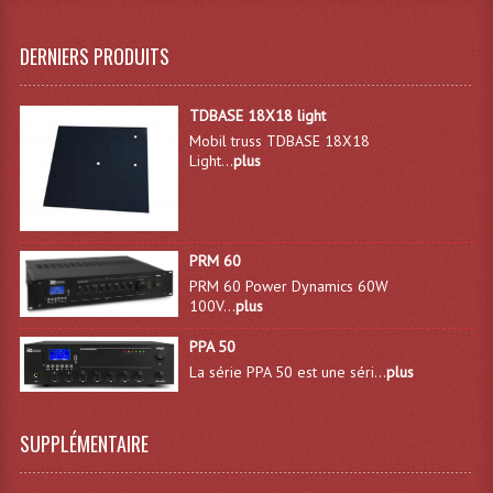
Projecteur Led Sur Batterie
Projecteurs À Leds D'extérieurs
DERNIERS PRODUITS
Projecteurs Barres De Leds
TDBASE 18X18 light
Projecteurs Déco À Leds
Mobil truss TDBASE 18X18
Light...
plus
Projecteurs Leds
Projecteurs Plafonniers Et Encastrés
PRM 60
Projecteurs Théâtre Led
PRM 60 Power Dynamics 60W
100V...
plus
Projecteurs Traditionnels
PPA 50
Projecteurs Cycliodes
La série PPA 50 est une séri...
plus
Projecteurs Découpes
SUPPLÉMENTAIRE
Projecteurs Par : 16 À 64 Et Autres