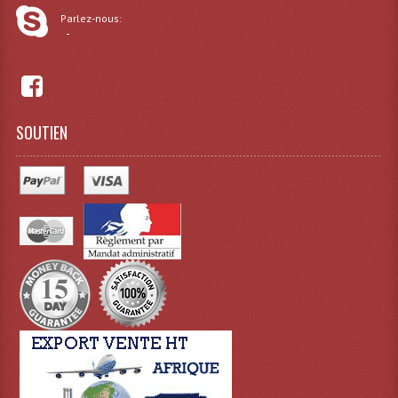
Connectiques, Prises Etc...
Parlez-nous:
-
Adaptateurs Audio
Divers Bricolage
Divers Bricolage
SOUTIEN
Haut-Parleurs Origine Sav
Membrannes De Haut Parleurs
Pieces Détachées Sav
Public-Adress
Accessoires Public-Adress L100V
Amplificateurs (L 100v)
Enceintes Encastrables Ligne 100V 4-8 Ohm