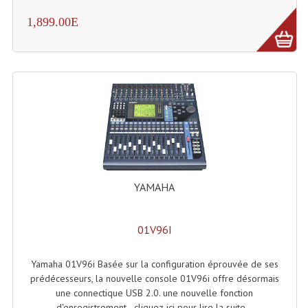
Enceintes Hifi
1,899.00E
Enceintes Monitoring
Filtres Actifs, Correcteurs
Haut-Parleurs Moteurs Tweeters Filtres
Haut Parleurs Sono
Filtres Passifs
Haut-Parleurs Amplis Guitare
YAMAHA
Moteurs Pavillons Pour Enceinte
01V96I
Tweeters Pour Enceintes
Yamaha 01V96i Basée sur la configuration éprouvée de ses
Lecteurs Audio & Sources
prédécesseurs, la nouvelle console 01V96i offre désormais
une connectique USB 2.0. une nouvelle fonction
Platines Disque Vinyles
d'enregistrement - cliquez-ici pour lire la suite...