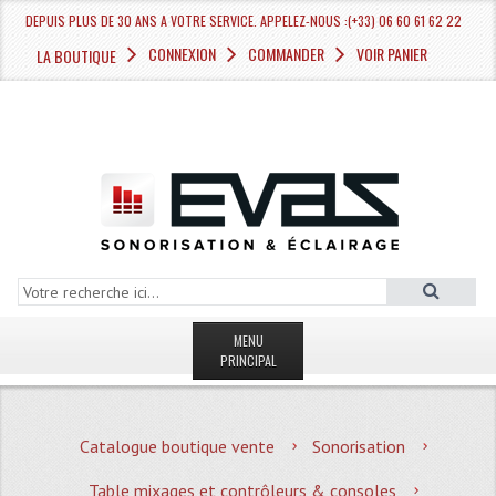
DEPUIS PLUS DE 30 ANS A VOTRE SERVICE. APPELEZ-NOUS :(+33) 06 60 61 62 22
CONNEXION
COMMANDER
VOIR PANIER
LA BOUTIQUE
MENU
PRINCIPAL
LA BOUTIQUE VENTE
Catalogue boutique vente
Sonorisation
MAGASIN
Table mixages et contrôleurs & consoles