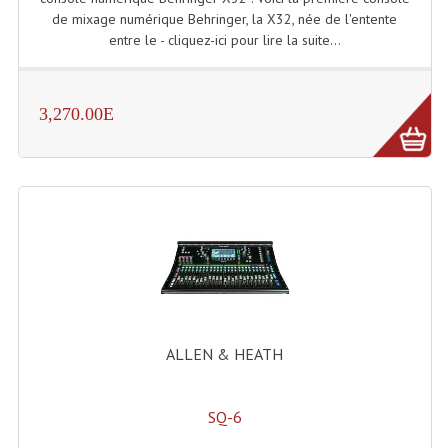
de mixage numérique Behringer, la X32, née de l'entente
Microphones Scène Et Studio
entre le - cliquez-ici pour lire la suite...
Microphones Filaires
Micro Sans Fil HF VHF 200MHZ
3,270.00E
Micro Sans Fil HF UHF 800MHZ
Micros De Studio
Microphones De Surface
Multi-Effets, Reverbes Etc...
Peripheriques Traitements Et Accessoires
Portes Voix Mégaphones
ALLEN & HEATH
Pupitre Pour Discours
SQ-6
Samplers, Échantillonneurs