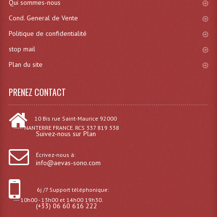
Qui sommes-nous
Projecteurs Poursuite
Cond. General de Vente
Projecteurs Théatre: Plan Convexe Fresnel
Politique de confidentialité
Rampe De Spots
stop mail
Scanners
Plan du site
Stroboscopes
PRENEZ CONTACT
Câbles, Connectiques.
10 Bis rue Saint-Maurice 92000
Câblage Electrique
----- NANTERRE FRANCE. RCS 337 819 338
Suivez-nous sur Plan
Câble Rallonge DMX512 MIDI
Écrivez-nous à:
info@aevas-sono.com
Câbles Module, Cables Audio
Câble Multi-Paires Audio
6j /7 Support téléphonique:
--- 10h00 - 13h00 et 14h00 19h30.
Câbles Enceintes
(+33) 06 60 616 222