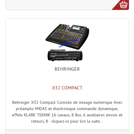
Enceintes Et Caissons Basses
Packs Sono
Enceintes Amplifiées Actives
Enceintes, Système Amplifiés
Enceintes Passives Sono
Retours De Scène
BEHRINGER
Caisson De Basse Amplifié
X32 COMPACT
Caissons De Basses
Enceinte Nomade Bluetooth
Behringer X32 Compact. Console de mixage numerique Avec
préamplis MIDAS et électronique commande dynamique,
Enceintes (Ecoutes De Studio)
effets KLARK TEKNIK 16 canaux, 8 Bus, 6 auxiliaires envois et
retours, 8 - cliquez-ici pour lire la suite...
Enceintes Autonomes Portables Amplifiées