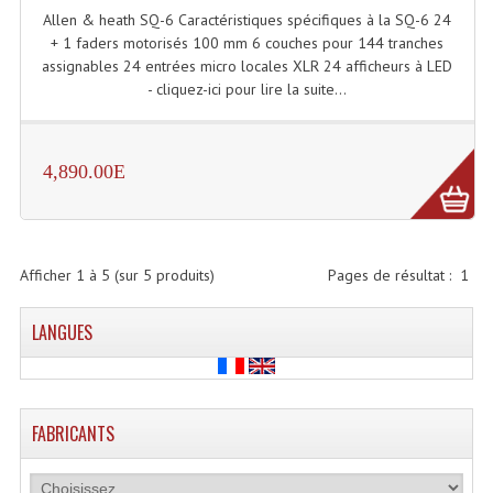
Allen & heath SQ-6 Caractéristiques spécifiques à la SQ-6 24
Système Sans Fil In-Ear Monitoring
+ 1 faders motorisés 100 mm 6 couches pour 144 tranches
assignables 24 entrées micro locales XLR 24 afficheurs à LED
Table Mixages Et Contrôleurs & Consoles
- cliquez-ici pour lire la suite...
Tables De Mixage DJ
Controleurs DJ USB / MP3
4,890.00E
Consoles Sono Et Studio
Consoles Numériques
Afficher
1
à
5
(sur
5
produits)
Pages de résultat :
1
Consoles Amplifiées
LANGUES
Lumière
Boules À Facettes
FABRICANTS
Changeurs De Couleurs
Déco Light