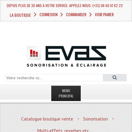
DEPUIS PLUS DE 30 ANS A VOTRE SERVICE. APPELEZ-NOUS :(+33) 06 60 61 62 22
CONNEXION
COMMANDER
VOIR PANIER
LA BOUTIQUE
MENU
PRINCIPAL
LA BOUTIQUE VENTE
Catalogue boutique vente
Sonorisation
MAGASIN
Multi-effets, reverbes etc...