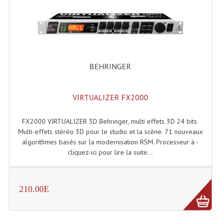
Enceintes Et Caissons Basses
Packs Sono
Enceintes Amplifiées Actives
BEHRINGER
Enceintes, Système Amplifiés
Enceintes Passives Sono
VIRTUALIZER FX2000
Retours De Scène
FX2000 VIRTUALIZER 3D Behringer, multi effets 3D 24 bits.
Caisson De Basse Amplifié
Multi-effets stéréo 3D pour le studio et la scène. 71 nouveaux
algorithmes basés sur la modernisation RSM. Processeur à -
Caissons De Basses
cliquez-ici pour lire la suite...
Enceinte Nomade Bluetooth
Enceintes (Ecoutes De Studio)
210.00E
Enceintes Autonomes Portables Amplifiées