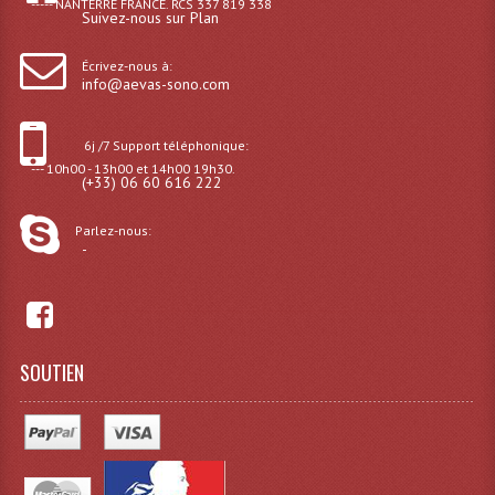
----- NANTERRE FRANCE. RCS 337 819 338
Suivez-nous sur Plan
Dispatches
Écrivez-nous à:
info@aevas-sono.com
Filtres Et Divers
Flexibles Lumineux Leds
6j /7 Support téléphonique:
--- 10h00 - 13h00 et 14h00 19h30.
Guirlandes Lumineuse
(+33) 06 60 616 222
Gyrophares À Leds
Parlez-nous:
-
Lampes Ampoules
Ampoules - Tubes Lumière Noire Black Gun
Lampes À Décharges
SOUTIEN
Lampes De Couleurs
Lampes Dichroique
Lampes Halogenes Divers