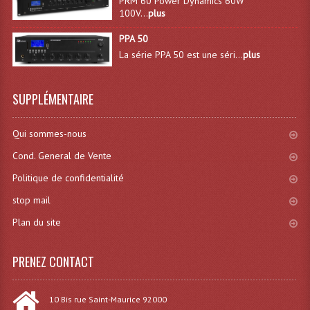
PRM 60 Power Dynamics 60W
100V...
plus
Effets LASERS
PPA 50
Laser Multi-Points
La série PPA 50 est une séri...
plus
Lasers (Effets Volumetriques)
SUPPLÉMENTAIRE
Lasers D'extérieur Multi-Points
Qui sommes-nous
Effets Lumineux À Leds
Cond. General de Vente
Effets Lumineux, Centre De Piste
Politique de confidentialité
Effets Lumineux, Effets Disco
stop mail
Electronique Commande Light
Plan du site
Blocs De Puissance
PRENEZ CONTACT
Chenillards Modulateurs
10 Bis rue Saint-Maurice 92000
Consoles Éclairage DMX