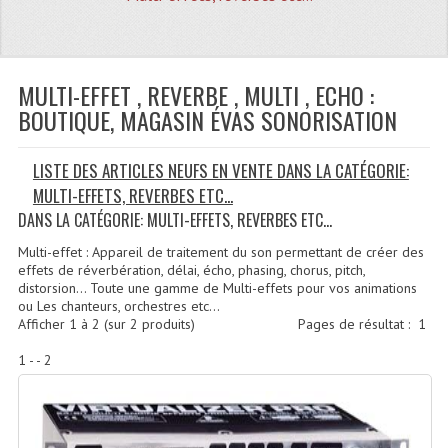
Quoi De Neuf?
Promotions
Plan Acces, Horaires.
MULTI-EFFET , REVERBE , MULTI , ECHO :
BOUTIQUE, MAGASIN ÉVAS SONORISATION
Location De Matériel
LISTE DES ARTICLES NEUFS EN VENTE DANS LA CATÉGORIE:
Le Matériel D´occasion
MULTI-EFFETS, REVERBES ETC...
Recherche Avancée
DANS LA CATÉGORIE: MULTI-EFFETS, REVERBES ETC...
Recevoir Nos Promotions
Multi-effet : Appareil de traitement du son permettant de créer des
effets de réverbération, délai, écho, phasing, chorus, pitch,
distorsion… Toute une gamme de Multi-effets pour vos animations
Faire Votre Devis
ou Les chanteurs, orchestres etc...
Afficher
1
à
2
(sur
2
produits)
Pages de résultat :
1
CATÉGORIES
1 - - 2
Sonorisation
Accessoires Pieds Cellules Diamants