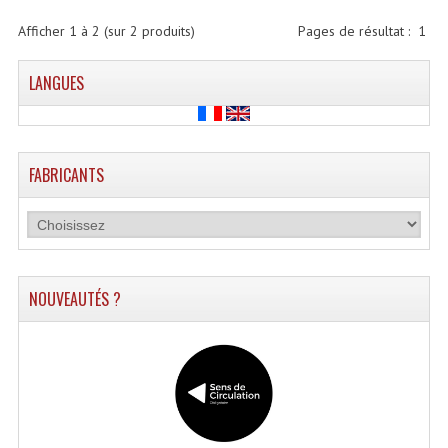
Enceintes Hifi
Afficher
1
à
2
(sur
2
produits)
Pages de résultat :
1
Enceintes Monitoring
LANGUES
Filtres Actifs, Correcteurs
Haut-Parleurs Moteurs Tweeters Filtres
FABRICANTS
Haut Parleurs Sono
Filtres Passifs
Haut-Parleurs Amplis Guitare
NOUVEAUTÉS ?
Moteurs Pavillons Pour Enceinte
Tweeters Pour Enceintes
Lecteurs Audio & Sources
Platines Disque Vinyles