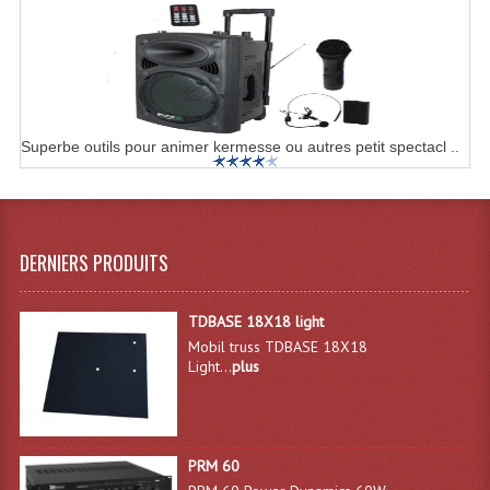
Système Sans Fil In-Ear Monitoring
Table Mixages Et Contrôleurs & Consoles
Tables De Mixage DJ
Superbe outils pour animer kermesse ou autres petit spectacl ..
Controleurs DJ USB / MP3
Consoles Sono Et Studio
Consoles Numériques
DERNIERS PRODUITS
Consoles Amplifiées
TDBASE 18X18 light
Lumière
Mobil truss TDBASE 18X18
Light...
plus
Boules À Facettes
Changeurs De Couleurs
PRM 60
Déco Light