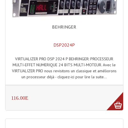
Accessoires Enceintes
Accessoires Micro, Pieds De Régie
Cellule (s)
BEHRINGER
Diamants
DSP2024P
Pieds D'enceintes
VIRTUALIZER PRO DSP 2024 P BEHRINGER: PROCESSEUR
Selecteurs Audio Vidéo
MULTI-EFFET NUMERIQUE 24 BITS MULTI-MOTEUR. Avec le
VIRTUALIZER PRO nous revisitons un classique et améliorons
Amplificateurs
un processeur déjà - cliquez-ici pour lire la suite...
Amplificateurs Multi-Canaux
Casques Stéréo
116.00E
Compresseurs , Limiteurs , Noise Gate
Egaliseur Egaliseurs