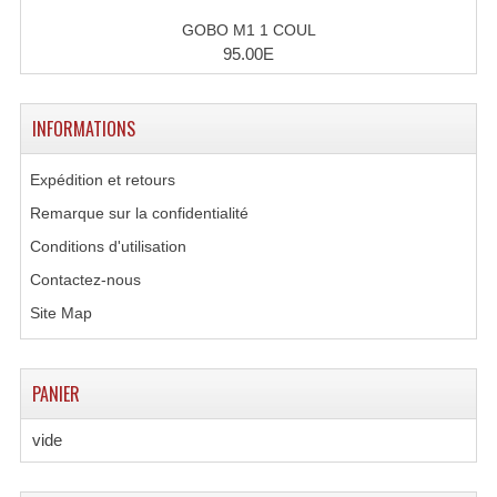
Lecteurs Cd À Plats
GOBO M1 1 COUL
95.00E
Lecteurs Cd À Plats Lecteur MP3
Lecteurs Double Cd Mixage Intégrée
INFORMATIONS
Lecteurs Double Cd MP3
Expédition et retours
Lecteurs Lasers Simple Et Mp3 (rack 19")
Remarque sur la confidentialité
Conditions d'utilisation
Minidisc
Contactez-nous
Digital Package Et Logiciel
Site Map
Enregistreur Numérique
Platines Dvd Pour Dj
PANIER
Platines Cassettes
vide
Limiteur De Niveau Sonore