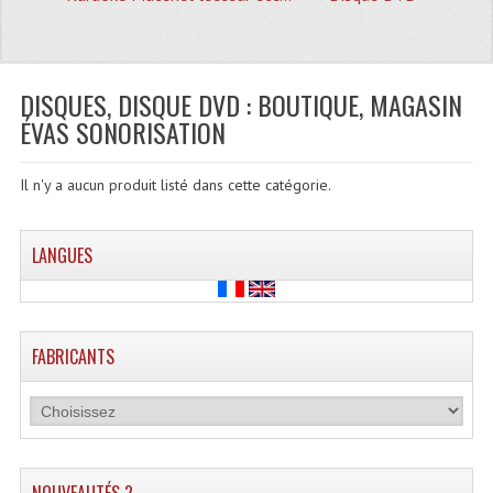
Quoi De Neuf?
Promotions
Plan Acces, Horaires.
DISQUES, DISQUE DVD : BOUTIQUE, MAGASIN
ÉVAS SONORISATION
Location De Matériel
Le Matériel D´occasion
Il n'y a aucun produit listé dans cette catégorie.
Recherche Avancée
LANGUES
Recevoir Nos Promotions
Faire Votre Devis
FABRICANTS
CATÉGORIES
Sonorisation
Accessoires Pieds Cellules Diamants