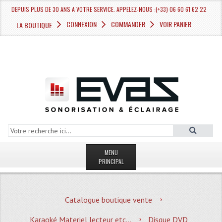
DEPUIS PLUS DE 30 ANS A VOTRE SERVICE. APPELEZ-NOUS :(+33) 06 60 61 62 22
CONNEXION
COMMANDER
VOIR PANIER
LA BOUTIQUE
MENU
PRINCIPAL
LA BOUTIQUE VENTE
Catalogue boutique vente
MAGASIN
Karaoké Materiel lecteur etc...
Disque DVD