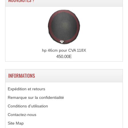
NOUVEAUTÉS ?
Accessoires Enceintes
Accessoires Micro, Pieds De Régie
Cellule (s)
Diamants
Pieds D'enceintes
hp 46cm pour CVA 118X
450.00E
Selecteurs Audio Vidéo
Amplificateurs
INFORMATIONS
Amplificateurs Multi-Canaux
Expédition et retours
Casques Stéréo
Remarque sur la confidentialité
Conditions d'utilisation
Compresseurs , Limiteurs , Noise Gate
Contactez-nous
Egaliseur Egaliseurs
Site Map