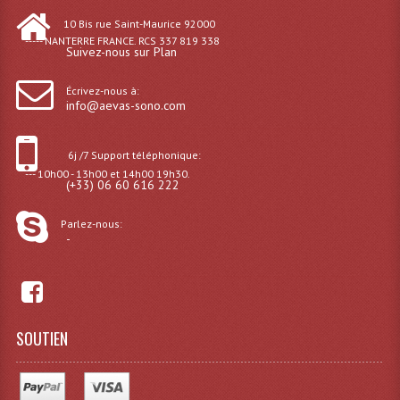
Microphones Scène Et Studio
10 Bis rue Saint-Maurice 92000
----- NANTERRE FRANCE. RCS 337 819 338
Suivez-nous sur Plan
Microphones Filaires
Écrivez-nous à:
Micro Sans Fil HF VHF 200MHZ
info@aevas-sono.com
Micro Sans Fil HF UHF 800MHZ
6j /7 Support téléphonique:
Micros De Studio
--- 10h00 - 13h00 et 14h00 19h30.
(+33) 06 60 616 222
Microphones De Surface
Parlez-nous:
-
Multi-Effets, Reverbes Etc...
Peripheriques Traitements Et Accessoires
Portes Voix Mégaphones
SOUTIEN
Pupitre Pour Discours
Samplers, Échantillonneurs