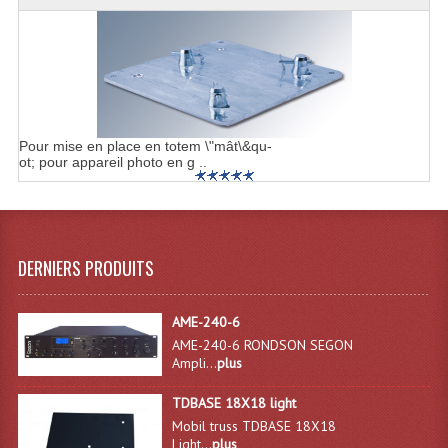
Enceintes Hifi
Enceintes Monitoring
Filtres Actifs, Correcteurs
Haut-Parleurs Moteurs Tweeters Filtres
Pour mise en place en totem \"mât\&qu-
ot; pour appareil photo en g ..
Haut Parleurs Sono
Filtres Passifs
Haut-Parleurs Amplis Guitare
DERNIERS PRODUITS
Moteurs Pavillons Pour Enceinte
AME-240-6
Tweeters Pour Enceintes
AME-240-6 RONDSON SEGON
Ampli...
plus
Lecteurs Audio & Sources
TDBASE 18X18 light
Mobil truss TDBASE 18X18
Platines Disque Vinyles
Light...
plus