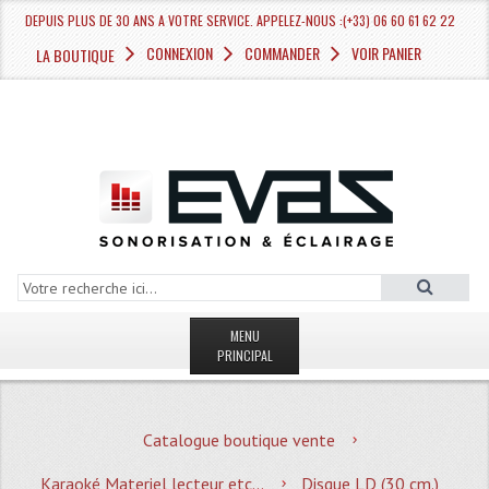
DEPUIS PLUS DE 30 ANS A VOTRE SERVICE. APPELEZ-NOUS :(+33) 06 60 61 62 22
CONNEXION
COMMANDER
VOIR PANIER
LA BOUTIQUE
MENU
PRINCIPAL
LA BOUTIQUE VENTE
Catalogue boutique vente
MAGASIN
Karaoké Materiel lecteur etc...
Disque LD (30 cm.)