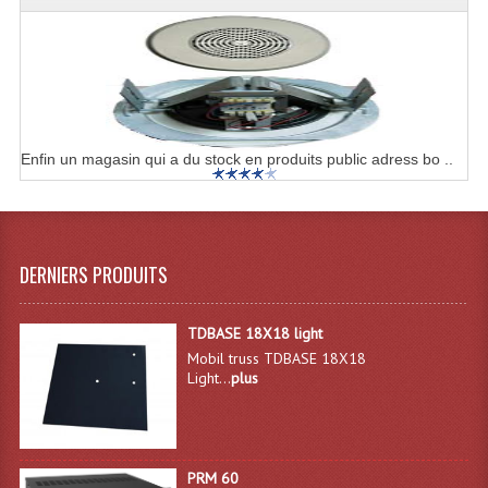
Enceintes Hifi
Enceintes Monitoring
Filtres Actifs, Correcteurs
Haut-Parleurs Moteurs Tweeters Filtres
Enfin un magasin qui a du stock en produits public adress bo ..
Haut Parleurs Sono
Filtres Passifs
DERNIERS PRODUITS
Haut-Parleurs Amplis Guitare
Moteurs Pavillons Pour Enceinte
TDBASE 18X18 light
Mobil truss TDBASE 18X18
Tweeters Pour Enceintes
Light...
plus
Lecteurs Audio & Sources
Platines Disque Vinyles
PRM 60