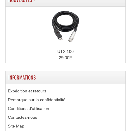
NOUVEAUTÉS ?
Accessoires Enceintes
Accessoires Micro, Pieds De Régie
Cellule (s)
Diamants
Pieds D'enceintes
UTX 100
29.00E
Selecteurs Audio Vidéo
Amplificateurs
INFORMATIONS
Amplificateurs Multi-Canaux
Expédition et retours
Casques Stéréo
Remarque sur la confidentialité
Conditions d'utilisation
Compresseurs , Limiteurs , Noise Gate
Contactez-nous
Egaliseur Egaliseurs
Site Map