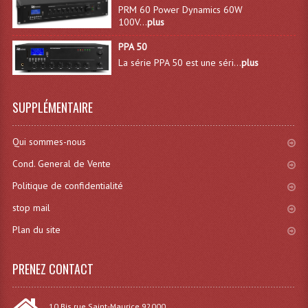
PRM 60 Power Dynamics 60W
Lecteurs Cd À Plats
100V...
plus
Lecteurs Cd À Plats Lecteur MP3
PPA 50
La série PPA 50 est une séri...
plus
Lecteurs Double Cd Mixage Intégrée
Lecteurs Double Cd MP3
SUPPLÉMENTAIRE
Lecteurs Lasers Simple Et Mp3 (rack 19")
Qui sommes-nous
Minidisc
Cond. General de Vente
Digital Package Et Logiciel
Politique de confidentialité
stop mail
Enregistreur Numérique
Plan du site
Platines Dvd Pour Dj
PRENEZ CONTACT
Platines Cassettes
Limiteur De Niveau Sonore
10 Bis rue Saint-Maurice 92000