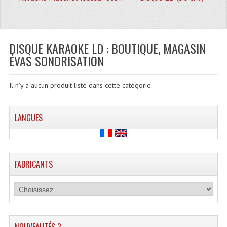
Quoi De Neuf?
Promotions
Plan Acces, Horaires.
DISQUE KARAOKE LD : BOUTIQUE, MAGASIN
ÉVAS SONORISATION
Location De Matériel
Le Matériel D´occasion
Il n'y a aucun produit listé dans cette catégorie.
Recherche Avancée
LANGUES
Recevoir Nos Promotions
Faire Votre Devis
FABRICANTS
CATÉGORIES
Sonorisation
Accessoires Pieds Cellules Diamants