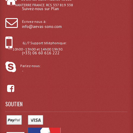
----- NANTERRE FRANCE. RCS 337 819 338
Microphones Scène Et Studio
Suivez-nous sur Plan
Microphones Filaires
Écrivez-nous à:
info@aevas-sono.com
Micro Sans Fil HF VHF 200MHZ
6j /7 Support téléphonique:
Micro Sans Fil HF UHF 800MHZ
--- 10h00 - 13h00 et 14h00 19h30.
(+33) 06 60 616 222
Micros De Studio
Parlez-nous:
Microphones De Surface
-
Multi-Effets, Reverbes Etc...
Peripheriques Traitements Et Accessoires
SOUTIEN
Portes Voix Mégaphones
Pupitre Pour Discours
Samplers, Échantillonneurs