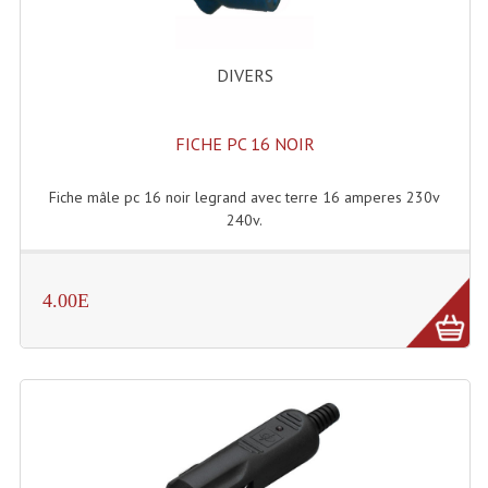
Accessoires Enceintes
Accessoires Micro, Pieds De Régie
DIVERS
Cellule (s)
FICHE PC 16 NOIR
Diamants
Pieds D'enceintes
Fiche mâle pc 16 noir legrand avec terre 16 amperes 230v
240v.
Selecteurs Audio Vidéo
Amplificateurs
4.00E
Amplificateurs Multi-Canaux
Casques Stéréo
Compresseurs , Limiteurs , Noise Gate
Egaliseur Egaliseurs