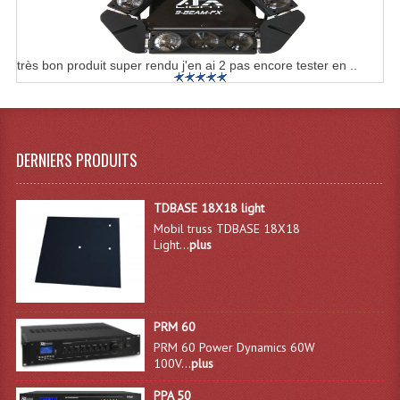
Grill Auto-Porté
Monotubes Et Angles 50mm
très bon produit super rendu j'en ai 2 pas encore tester en ..
Pendrillon Et Ossature
Pieds De Levage
DERNIERS PRODUITS
Ponts - Portiques
Praticable Et Accessoires
TDBASE 18X18 light
Mobil truss TDBASE 18X18
Structure Echelle 290 Asd
Light...
plus
Structure Et Angles Quatro Deco
Structures
PRM 60
PRM 60 Power Dynamics 60W
Structures Carrées
100V...
plus
Structures, Angles Sd150
PPA 50