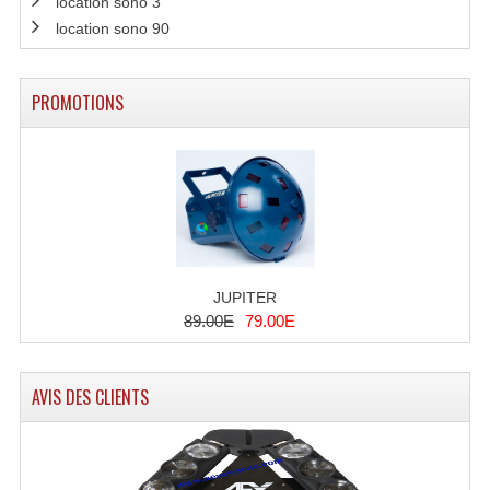
location sono 3
Angles Structure SC150
location sono 90
Angles Structure SD250
PROMOTIONS
Angles Structure TRIO290
Angles Structure Triodéco
Angles Trio Steel Acier
Cercle Monotube
Cercle Struct Carrée 290
JUPITER
89.00E
79.00E
Cercle Struct SCC Carre
Cercle Struct Triangulaire290
AVIS DES CLIENTS
Crochets Et Accessoires
Embases Pour Structure