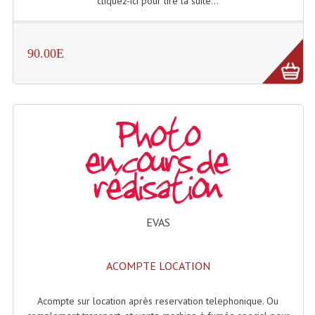
cliquez-ici pour lire la suite...
Lampes Leds
90.00E
Lampes PAR
Lampes Théatre
Les Packs Light
Lumières Noire
Lyres
Panneaux, Piste Danse À Leds
EVAS
Petit Effets Lumineux
Projecteur De Gobo
ACOMPTE LOCATION
Projecteur Extérieur Multifaisceaux
Acompte sur location après reservation telephonique. Ou