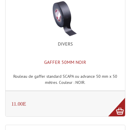
Lecteurs Cd À Plats
Lecteurs Cd À Plats Lecteur MP3
Lecteurs Double Cd Mixage Intégrée
Lecteurs Double Cd MP3
DIVERS
Lecteurs Lasers Simple Et Mp3 (rack 19")
GAFFER 50MM NOIR
Minidisc
Rouleau de gaffer standard SCAPA ou advance 50 mm x 50
Digital Package Et Logiciel
mètres. Couleur : NOIR.
Enregistreur Numérique
Platines Dvd Pour Dj
11.00E
Platines Cassettes
Limiteur De Niveau Sonore