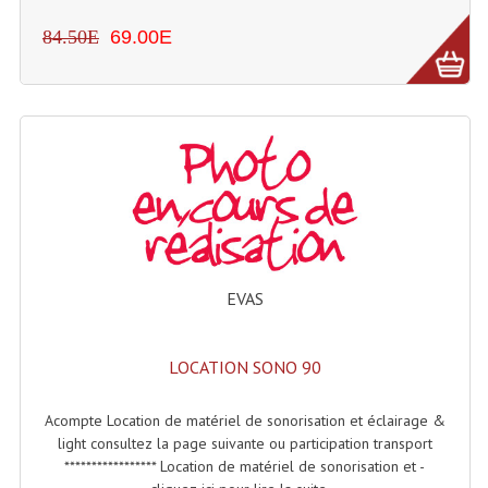
84.50E
69.00E
Dispatches
Filtres Et Divers
Flexibles Lumineux Leds
Guirlandes Lumineuse
Gyrophares À Leds
Lampes Ampoules
EVAS
Ampoules - Tubes Lumière Noire Black Gun
Lampes À Décharges
LOCATION SONO 90
Lampes De Couleurs
Acompte Location de matériel de sonorisation et éclairage &
light consultez la page suivante ou participation transport
Lampes Dichroique
***************** Location de matériel de sonorisation et -
Lampes Halogenes Divers