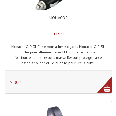
Enceintes Et Caissons Basses
Packs Sono
MONACOR
Enceintes Amplifiées Actives
CLP-3L
Enceintes, Système Amplifiés
Enceintes Passives Sono
Monacor CLP-3L Fiche pour allume-cigares Monacor CLP-3L
Fiche pour allume-cigares LED rouge témoin de
Retours De Scène
fonctionnement 2 ressorts masse Ressort protège-câble
Cosses à souder et - cliquez-ici pour lire la suite...
Caisson De Basse Amplifié
Caissons De Basses
7.00E
Enceinte Nomade Bluetooth
Enceintes (Ecoutes De Studio)
Enceintes Autonomes Portables Amplifiées