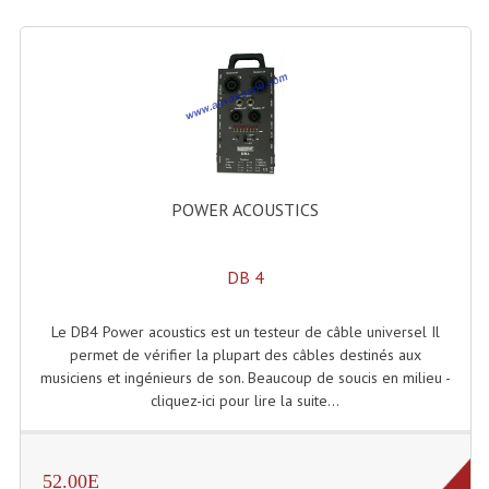
Système Sans Fil In-Ear Monitoring
Table Mixages Et Contrôleurs & Consoles
Tables De Mixage DJ
Controleurs DJ USB / MP3
POWER ACOUSTICS
Consoles Sono Et Studio
Consoles Numériques
DB 4
Consoles Amplifiées
Le DB4 Power acoustics est un testeur de câble universel Il
Lumière
permet de vérifier la plupart des câbles destinés aux
musiciens et ingénieurs de son. Beaucoup de soucis en milieu -
Boules À Facettes
cliquez-ici pour lire la suite...
Changeurs De Couleurs
Déco Light
52.00E