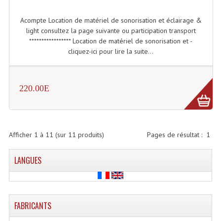
Connectiques, Prises Etc...
Acompte Location de matériel de sonorisation et éclairage &
Adaptateurs Audio
light consultez la page suivante ou participation transport
***************** Location de matériel de sonorisation et -
Divers Bricolage
cliquez-ici pour lire la suite...
Divers Bricolage
Haut-Parleurs Origine Sav
220.00E
Membrannes De Haut Parleurs
Pieces Détachées Sav
Afficher
1
à
11
(sur
11
produits)
Pages de résultat :
1
Public-Adress
LANGUES
Accessoires Public-Adress L100V
Amplificateurs (L 100v)
FABRICANTS
Enceintes Encastrables Ligne 100V 4-8 Ohm