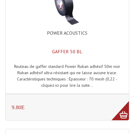
Enceintes Hifi
Enceintes Monitoring
Filtres Actifs, Correcteurs
POWER ACOUSTICS
Haut-Parleurs Moteurs Tweeters Filtres
GAFFER 50 BL
Haut Parleurs Sono
Rouleau de gaffer standard Power Ruban adhésif 50m noir
Filtres Passifs
Ruban adhésif ultra-résistant qui ne laisse aucune trace.
Haut-Parleurs Amplis Guitare
Caractéristiques techniques : Épaisseur : 70 mesh (0,22 -
cliquez-ici pour lire la suite...
Moteurs Pavillons Pour Enceinte
Tweeters Pour Enceintes
9.80E
Lecteurs Audio & Sources
Platines Disque Vinyles