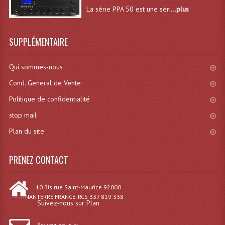
La série PPA 50 est une séri...
plus
Tour De Travail Et Échafaudage
Flight-Case (s) Et Accessoires
SUPPLÉMENTAIRE
Flight Case Plasma Et Écran LCD
Qui sommes-nous
Flight Case Régie
Cond. General de Vente
Flight Cases Platine Disque. Lecteurs CD
Politique de confidentialité
stop mail
Flight Malettes Consoles T. Mixages
Plan du site
Flight-Case CDs Et Disques Vinyls
PRENEZ CONTACT
Flight-Case Pour Contrôleur DJ
Flight-Case Pour La Lumière
10 Bis rue Saint-Maurice 92000
----- NANTERRE FRANCE. RCS 337 819 338
Malle Flight Multi-Usage
Suivez-nous sur Plan
Meubles DJ
Écrivez-nous à: