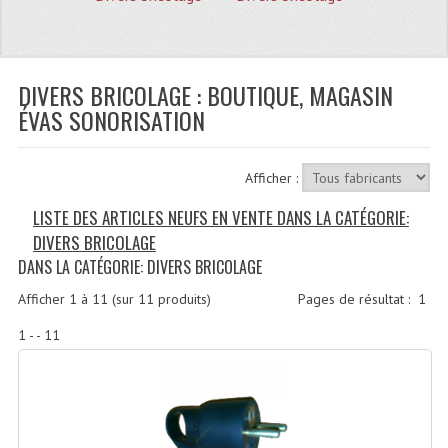
Quoi De Neuf?
Promotions
Plan Acces, Horaires.
DIVERS BRICOLAGE : BOUTIQUE, MAGASIN
ÉVAS SONORISATION
Location De Matériel
Le Matériel D´occasion
Afficher :
Recherche Avancée
LISTE DES ARTICLES NEUFS EN VENTE DANS LA CATÉGORIE:
DIVERS BRICOLAGE
Recevoir Nos Promotions
DANS LA CATÉGORIE: DIVERS BRICOLAGE
Faire Votre Devis
Afficher
1
à
11
(sur
11
produits)
Pages de résultat :
1
CATÉGORIES
1 - - 11
Sonorisation
Accessoires Pieds Cellules Diamants