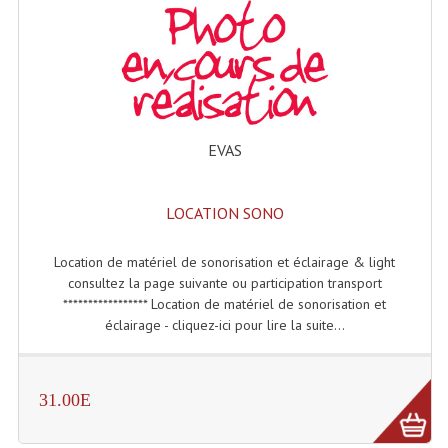
Microphones Scène Et Studio
Microphones Filaires
Micro Sans Fil HF VHF 200MHZ
Micro Sans Fil HF UHF 800MHZ
EVAS
Micros De Studio
LOCATION SONO
Microphones De Surface
Location de matériel de sonorisation et éclairage & light
Multi-Effets, Reverbes Etc...
consultez la page suivante ou participation transport
***************** Location de matériel de sonorisation et
Peripheriques Traitements Et Accessoires
éclairage - cliquez-ici pour lire la suite...
Portes Voix Mégaphones
Pupitre Pour Discours
31.00E
Samplers, Échantillonneurs