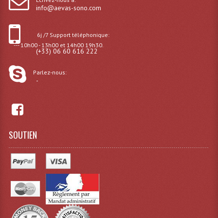
info@aevas-sono.com
Rack 19" PRO Betonex
6j /7 Support téléphonique:
Rack 19" Standard Betonex
--- 10h00 - 13h00 et 14h00 19h30.
(+33) 06 60 616 222
Sac Trolley De Transport
Parlez-nous:
Sacs & Housses De Transport
-
Valises Pour Clavier
Rack 19 Pouces Multiplis
SOUTIEN
Accessoires Flight-Case Coins Roulettes
Rack 19" STYLE VSR (capot En L)
Machines À Effets Fumées, Mousses, Liquid
Machines À Fumées
Effets Projection Et Jet De CO2