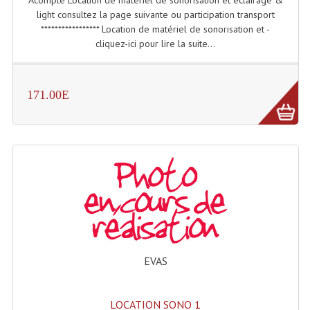
Projecteurs Poursuite
light consultez la page suivante ou participation transport
***************** Location de matériel de sonorisation et -
Projecteurs Théatre: Plan Convexe Fresnel
cliquez-ici pour lire la suite...
Rampe De Spots
Scanners
171.00E
Stroboscopes
Câbles, Connectiques.
Câblage Electrique
Câble Rallonge DMX512 MIDI
Câbles Module, Cables Audio
EVAS
Câble Multi-Paires Audio
Câbles Enceintes
LOCATION SONO 1