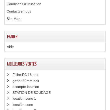
Conditions d'utilisation
Système Boucle Magnétique
Contactez-nous
Structures, Pieds, Ponts...
Site Map
Angle AG20 Structure Contest
Angle AG29 Structure Contest
PANIER
Angle DECO22Q Structure Contest
vide
Angle DECOTRI Structure Contest
MEILLEURES VENTES
Angle DUO Structure Contest
Fiche PC 16 noir
Angles Structure ASD SX290
gaffer 50mm noir
Angles Structure ASD SZ 290
acompte location
STATION DE SOUDAGE
Angles Structure Duo290
location sono 1
location sono
Angles Structure QUATRO290