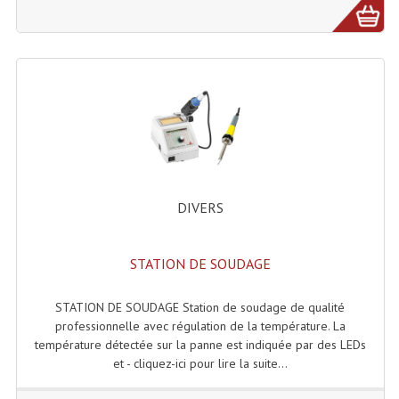
Effets LASERS
Laser Multi-Points
Lasers (Effets Volumetriques)
Lasers D'extérieur Multi-Points
Effets Lumineux À Leds
DIVERS
Effets Lumineux, Centre De Piste
Effets Lumineux, Effets Disco
STATION DE SOUDAGE
Electronique Commande Light
STATION DE SOUDAGE Station de soudage de qualité
Blocs De Puissance
professionnelle avec régulation de la température. La
température détectée sur la panne est indiquée par des LEDs
Chenillards Modulateurs
et - cliquez-ici pour lire la suite...
Consoles Éclairage DMX