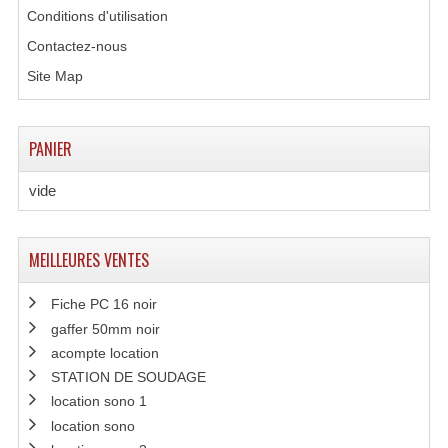
Conditions d'utilisation
Système Boucle Magnétique
Contactez-nous
Structures, Pieds, Ponts...
Site Map
Angle AG20 Structure Contest
Angle AG29 Structure Contest
PANIER
Angle DECO22Q Structure Contest
vide
Angle DECOTRI Structure Contest
MEILLEURES VENTES
Angle DUO Structure Contest
Fiche PC 16 noir
Angles Structure ASD SX290
gaffer 50mm noir
Angles Structure ASD SZ 290
acompte location
STATION DE SOUDAGE
Angles Structure Duo290
location sono 1
location sono
Angles Structure QUATRO290