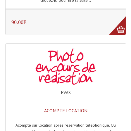
cliquez-ici pour lire la suite...
Lampes Leds
90.00E
Lampes PAR
Lampes Théatre
Les Packs Light
Lumières Noire
Lyres
Panneaux, Piste Danse À Leds
EVAS
Petit Effets Lumineux
Projecteur De Gobo
ACOMPTE LOCATION
Projecteur Extérieur Multifaisceaux
Acompte sur location après reservation telephonique. Ou