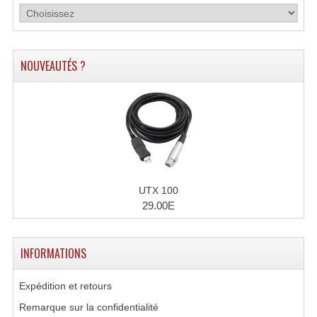
Enceintes Murales (Ligne 100V 16 - 8 Ohm)
Hp À Chambre De Compression
NOUVEAUTÉS ?
Lecteurs Mp3 Et CDs Sources
Microphone PA & Micro Pupitre
Projecteurs De Son
Sono: Conférences Securité Visite Guidée
Système D'audio Guide
UTX 100
29.00E
Système D'interprétation Simultanée
Système De Conférence
INFORMATIONS
Système Visite Guidée
Expédition et retours
Sonorisation Securité EN-54
Remarque sur la confidentialité