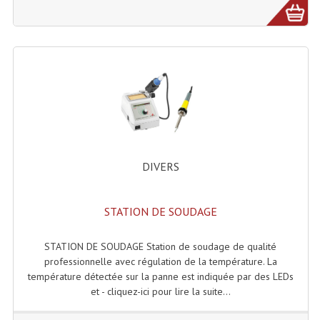
Effets LASERS
Laser Multi-Points
Lasers (Effets Volumetriques)
Lasers D'extérieur Multi-Points
Effets Lumineux À Leds
DIVERS
Effets Lumineux, Centre De Piste
Effets Lumineux, Effets Disco
STATION DE SOUDAGE
Electronique Commande Light
STATION DE SOUDAGE Station de soudage de qualité
Blocs De Puissance
professionnelle avec régulation de la température. La
température détectée sur la panne est indiquée par des LEDs
Chenillards Modulateurs
et - cliquez-ici pour lire la suite...
Consoles Éclairage DMX