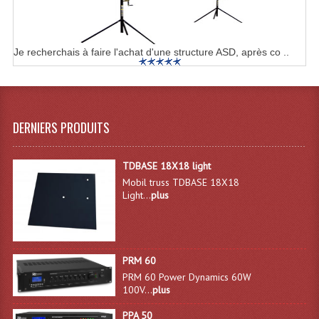
Grill Auto-Porté
Monotubes Et Angles 50mm
Je recherchais à faire l'achat d'une structure ASD, après co ..
Pendrillon Et Ossature
Pieds De Levage
DERNIERS PRODUITS
Ponts - Portiques
Praticable Et Accessoires
TDBASE 18X18 light
Mobil truss TDBASE 18X18
Structure Echelle 290 Asd
Light...
plus
Structure Et Angles Quatro Deco
Structures
PRM 60
PRM 60 Power Dynamics 60W
Structures Carrées
100V...
plus
Structures, Angles Sd150
PPA 50