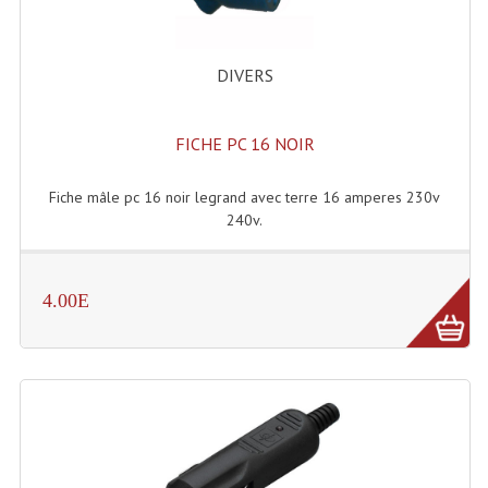
Accessoires Enceintes
Accessoires Micro, Pieds De Régie
DIVERS
Cellule (s)
FICHE PC 16 NOIR
Diamants
Pieds D'enceintes
Fiche mâle pc 16 noir legrand avec terre 16 amperes 230v
240v.
Selecteurs Audio Vidéo
Amplificateurs
4.00E
Amplificateurs Multi-Canaux
Casques Stéréo
Compresseurs , Limiteurs , Noise Gate
Egaliseur Egaliseurs