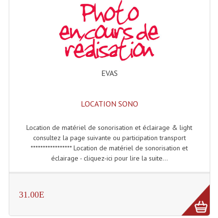
Microphones Scène Et Studio
Microphones Filaires
Micro Sans Fil HF VHF 200MHZ
Micro Sans Fil HF UHF 800MHZ
EVAS
Micros De Studio
LOCATION SONO
Microphones De Surface
Location de matériel de sonorisation et éclairage & light
Multi-Effets, Reverbes Etc...
consultez la page suivante ou participation transport
***************** Location de matériel de sonorisation et
Peripheriques Traitements Et Accessoires
éclairage - cliquez-ici pour lire la suite...
Portes Voix Mégaphones
Pupitre Pour Discours
31.00E
Samplers, Échantillonneurs