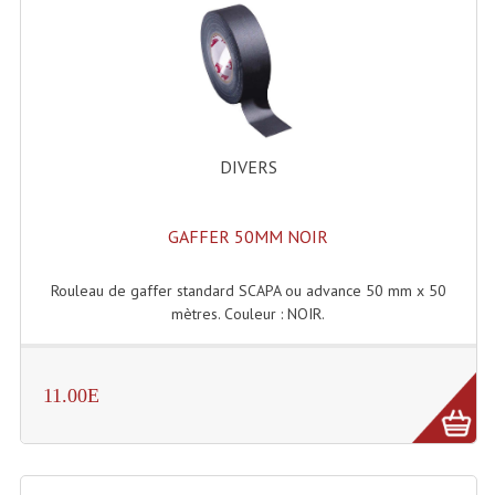
Lecteurs Cd À Plats
Lecteurs Cd À Plats Lecteur MP3
Lecteurs Double Cd Mixage Intégrée
Lecteurs Double Cd MP3
DIVERS
Lecteurs Lasers Simple Et Mp3 (rack 19")
GAFFER 50MM NOIR
Minidisc
Rouleau de gaffer standard SCAPA ou advance 50 mm x 50
Digital Package Et Logiciel
mètres. Couleur : NOIR.
Enregistreur Numérique
Platines Dvd Pour Dj
11.00E
Platines Cassettes
Limiteur De Niveau Sonore