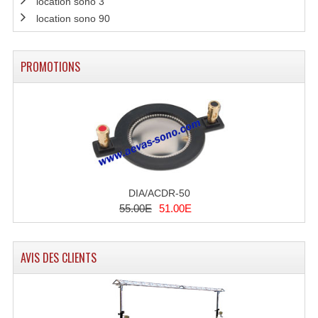
location sono 3
Angles Structure SC150
location sono 90
Angles Structure SD250
PROMOTIONS
Angles Structure TRIO290
Angles Structure Triodéco
Angles Trio Steel Acier
Cercle Monotube
Cercle Struct Carrée 290
DIA/ACDR-50
55.00E
51.00E
Cercle Struct SCC Carre
Cercle Struct Triangulaire290
AVIS DES CLIENTS
Crochets Et Accessoires
Embases Pour Structure