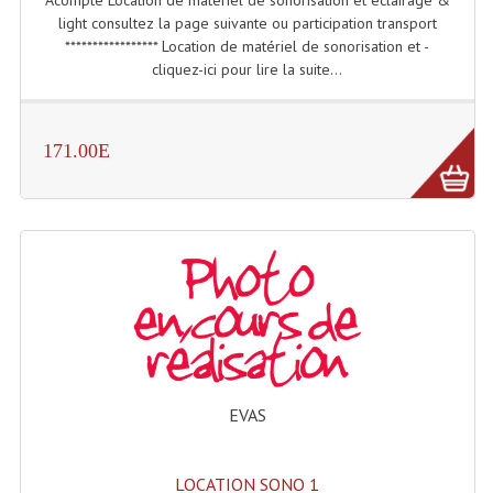
Projecteurs Poursuite
light consultez la page suivante ou participation transport
***************** Location de matériel de sonorisation et -
Projecteurs Théatre: Plan Convexe Fresnel
cliquez-ici pour lire la suite...
Rampe De Spots
Scanners
171.00E
Stroboscopes
Câbles, Connectiques.
Câblage Electrique
Câble Rallonge DMX512 MIDI
Câbles Module, Cables Audio
EVAS
Câble Multi-Paires Audio
Câbles Enceintes
LOCATION SONO 1