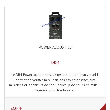
Système Sans Fil In-Ear Monitoring
Table Mixages Et Contrôleurs & Consoles
Tables De Mixage DJ
Controleurs DJ USB / MP3
POWER ACOUSTICS
Consoles Sono Et Studio
Consoles Numériques
DB 4
Consoles Amplifiées
Le DB4 Power acoustics est un testeur de câble universel Il
Lumière
permet de vérifier la plupart des câbles destinés aux
musiciens et ingénieurs de son. Beaucoup de soucis en milieu -
Boules À Facettes
cliquez-ici pour lire la suite...
Changeurs De Couleurs
Déco Light
52.00E