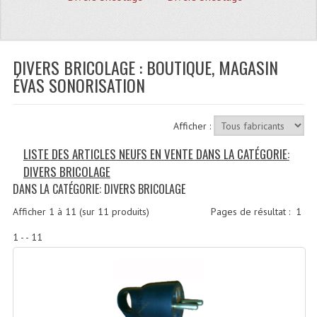
Quoi De Neuf?
Promotions
Plan Acces, Horaires.
DIVERS BRICOLAGE : BOUTIQUE, MAGASIN
ÉVAS SONORISATION
Location De Matériel
Le Matériel D´occasion
Afficher :
Recherche Avancée
LISTE DES ARTICLES NEUFS EN VENTE DANS LA CATÉGORIE:
DIVERS BRICOLAGE
Recevoir Nos Promotions
DANS LA CATÉGORIE: DIVERS BRICOLAGE
Faire Votre Devis
Afficher
1
à
11
(sur
11
produits)
Pages de résultat :
1
CATÉGORIES
1 - - 11
Sonorisation
Accessoires Pieds Cellules Diamants