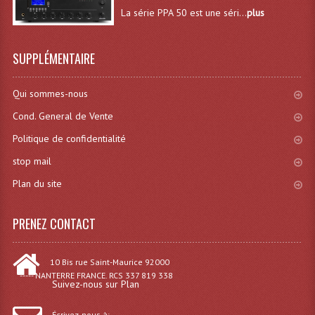
La série PPA 50 est une séri...
plus
Tour De Travail Et Échafaudage
Flight-Case (s) Et Accessoires
SUPPLÉMENTAIRE
Flight Case Plasma Et Écran LCD
Qui sommes-nous
Flight Case Régie
Cond. General de Vente
Flight Cases Platine Disque. Lecteurs CD
Politique de confidentialité
stop mail
Flight Malettes Consoles T. Mixages
Plan du site
Flight-Case CDs Et Disques Vinyls
PRENEZ CONTACT
Flight-Case Pour Contrôleur DJ
Flight-Case Pour La Lumière
10 Bis rue Saint-Maurice 92000
----- NANTERRE FRANCE. RCS 337 819 338
Malle Flight Multi-Usage
Suivez-nous sur Plan
Meubles DJ
Écrivez-nous à: