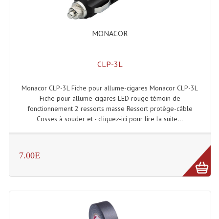
Enceintes Et Caissons Basses
Packs Sono
MONACOR
Enceintes Amplifiées Actives
CLP-3L
Enceintes, Système Amplifiés
Enceintes Passives Sono
Monacor CLP-3L Fiche pour allume-cigares Monacor CLP-3L
Fiche pour allume-cigares LED rouge témoin de
Retours De Scène
fonctionnement 2 ressorts masse Ressort protège-câble
Cosses à souder et - cliquez-ici pour lire la suite...
Caisson De Basse Amplifié
Caissons De Basses
7.00E
Enceinte Nomade Bluetooth
Enceintes (Ecoutes De Studio)
Enceintes Autonomes Portables Amplifiées