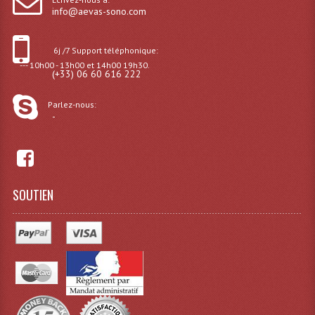
info@aevas-sono.com
Rack 19" PRO Betonex
6j /7 Support téléphonique:
Rack 19" Standard Betonex
--- 10h00 - 13h00 et 14h00 19h30.
(+33) 06 60 616 222
Sac Trolley De Transport
Parlez-nous:
Sacs & Housses De Transport
-
Valises Pour Clavier
Rack 19 Pouces Multiplis
SOUTIEN
Accessoires Flight-Case Coins Roulettes
Rack 19" STYLE VSR (capot En L)
Machines À Effets Fumées, Mousses, Liquid
Machines À Fumées
Effets Projection Et Jet De CO2