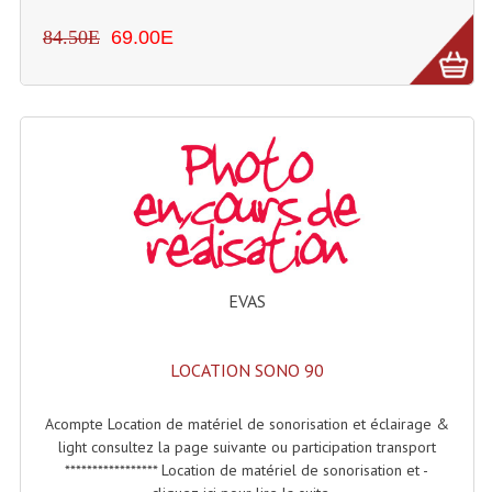
84.50E
69.00E
Dispatches
Filtres Et Divers
Flexibles Lumineux Leds
Guirlandes Lumineuse
Gyrophares À Leds
Lampes Ampoules
EVAS
Ampoules - Tubes Lumière Noire Black Gun
Lampes À Décharges
LOCATION SONO 90
Lampes De Couleurs
Acompte Location de matériel de sonorisation et éclairage &
light consultez la page suivante ou participation transport
Lampes Dichroique
***************** Location de matériel de sonorisation et -
Lampes Halogenes Divers