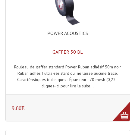
Enceintes Hifi
Enceintes Monitoring
Filtres Actifs, Correcteurs
POWER ACOUSTICS
Haut-Parleurs Moteurs Tweeters Filtres
GAFFER 50 BL
Haut Parleurs Sono
Rouleau de gaffer standard Power Ruban adhésif 50m noir
Filtres Passifs
Ruban adhésif ultra-résistant qui ne laisse aucune trace.
Haut-Parleurs Amplis Guitare
Caractéristiques techniques : Épaisseur : 70 mesh (0,22 -
cliquez-ici pour lire la suite...
Moteurs Pavillons Pour Enceinte
Tweeters Pour Enceintes
9.80E
Lecteurs Audio & Sources
Platines Disque Vinyles