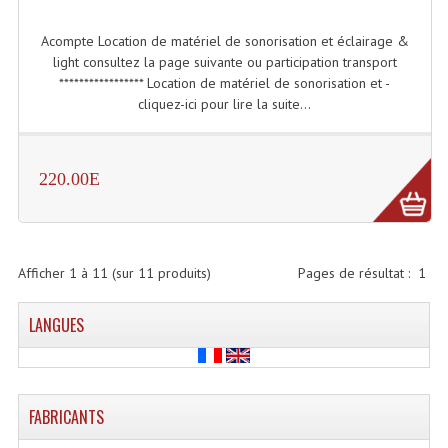
Connectiques, Prises Etc...
Acompte Location de matériel de sonorisation et éclairage &
Adaptateurs Audio
light consultez la page suivante ou participation transport
***************** Location de matériel de sonorisation et -
Divers Bricolage
cliquez-ici pour lire la suite...
Divers Bricolage
Haut-Parleurs Origine Sav
220.00E
Membrannes De Haut Parleurs
Pieces Détachées Sav
Afficher
1
à
11
(sur
11
produits)
Pages de résultat :
1
Public-Adress
LANGUES
Accessoires Public-Adress L100V
Amplificateurs (L 100v)
FABRICANTS
Enceintes Encastrables Ligne 100V 4-8 Ohm