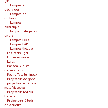
gun
Lampes à
Système Sans Fil In-Ear Monitoring
décharges
Lampes de
Table Mixages Et Contrôleurs & Consoles
couleurs
Lampes
dichroique
Tables De Mixage DJ
lampes halogenes
divers
Controleurs DJ USB / MP3
Lampes Leds
Lampes PAR
Consoles Sono Et Studio
Lampes théatre
Les Packs light
Consoles Numériques
Lumières noire
Lyres
Panneaux, piste
Consoles Amplifiées
danse à leds
Petit effets lumineux
Lumière
Projecteur de gobo
projecteur extérieur
Boules À Facettes
multifaisceaux
Projecteur led sur
batterie
Changeurs De Couleurs
Projecteurs à leds
d'extérieurs
Déco Light