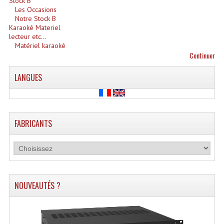
Stock B
Les Occasions
Système Boucle Magnétique
Notre Stock B
Karaoké Materiel
Structures, Pieds, Ponts...
lecteur etc...
Matériel karaoké
Angle AG20 Structure Contest
Continuer
Angle AG29 Structure Contest
LANGUES
Angle DECO22Q Structure Contest
Angle DECOTRI Structure Contest
FABRICANTS
Angle DUO Structure Contest
Angles Structure ASD SX290
Angles Structure ASD SZ 290
NOUVEAUTÉS ?
Angles Structure Duo290
Angles Structure QUATRO290