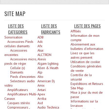
Quoi De Neuf?
Promotions
SITE MAP
Plan Acces, Horaires.
LISTE DES
LISTE DES
LISTE DES PAGES
Location De Matériel
CATEGORIES
FABRICANTS
Affiliés
Information de mon
Sonorisation
ADB
compte
Le Matériel D´occasion
Accessoires Pieds
Adc
Abonnement aux
cellules diamants
Afx
bulletins d'information
Accessoires
Akai
Recherche Avancée
Lisez ce que les
enceintes
ALCTRON
autres pensent
Accessoires micro,
Alesis
Recevoir Nos Promotions
Utilisation de cookie
pieds de régie
Algam lighting
Conditions générales
Cellule (s)
Allen & Heath
Faire Votre Devis
de vente
Diamants
Alp
Contrôle de la
Pieds d'enceintes
Alto
sécurité
CATÉGORIES
Selecteurs audio
American Dj
Expéditions et Retours
vidéo
Amix
Site Map
Amplificateurs
Antari
Sonorisation
Mise à jour du mot de
Amplificateurs Multi-
Apex
passe
Canaux
Arriba
Accessoires Pieds Cellules Diamants
Informations sur la
Casques stéréo
Asd
livraison
Compresseurs ,
Audio Technica