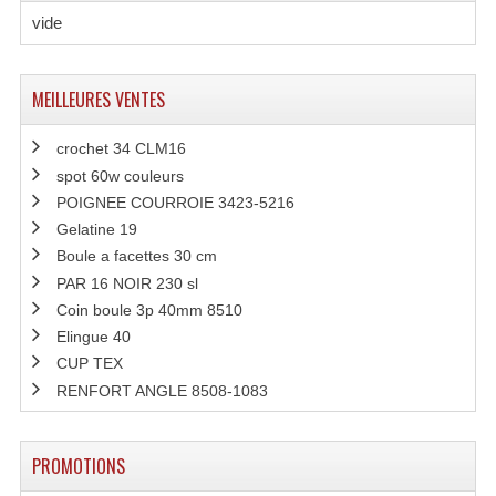
vide
Grill Auto-Porté
Monotubes Et Angles 50mm
MEILLEURES VENTES
Pendrillon Et Ossature
crochet 34 CLM16
Pieds De Levage
spot 60w couleurs
POIGNEE COURROIE 3423-5216
Ponts - Portiques
Gelatine 19
Boule a facettes 30 cm
Praticable Et Accessoires
PAR 16 NOIR 230 sl
Structure Echelle 290 Asd
Coin boule 3p 40mm 8510
Elingue 40
Structure Et Angles Quatro Deco
CUP TEX
RENFORT ANGLE 8508-1083
Structures
Structures Carrées
PROMOTIONS
Structures, Angles Sd150