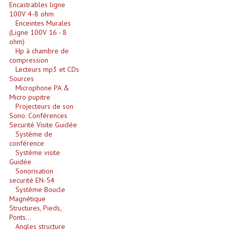
Encastrables ligne
100V 4-8 ohm
Lampes Leds
Enceintes Murales
(Ligne 100V 16 - 8
ohm)
Lampes PAR
Hp à chambre de
compression
Lampes Théatre
Lecteurs mp3 et CDs
Sources
Les Packs Light
Microphone PA &
Micro pupitre
Lumières Noire
Projecteurs de son
Sono: Conférences
Securité Visite Guidée
Lyres
Système de
conférence
Panneaux, Piste Danse À Leds
Système visite
Guidée
Petit Effets Lumineux
Sonorisation
securité EN-54
Système Boucle
Projecteur De Gobo
Magnétique
Structures, Pieds,
Projecteur Extérieur Multifaisceaux
Ponts...
Angles structure