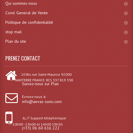
Qui sommes-nous
Machines À Brouillard
Cond. General de Vente
Politique de confidentialité
Lanceur De Flammes Et Cartouche De Gaz
stop mail
Machine À Etincelles Froides
Plan du site
Machines & Canon À Confettis
PRENEZ CONTACT
Machines À Bulles
Machines À Effet Brouillard
10 Bis rue Saint-Maurice 92000
----- NANTERRE FRANCE. RCS 337 819 338
Suivez-nous sur Plan
Machines À Fumée Lourde
Machines À Mousse, Neige, Liquides
Écrivez-nous à:
info@aevas-sono.com
Liquide À Brouillard
6j /7 Support téléphonique:
Liquide À Bulles
--- 10h00 - 13h00 et 14h00 19h30.
(+33) 06 60 616 222
Liquide À Neige