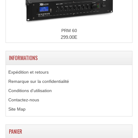
Angles Structure SC150
Angles Structure SD250
PRM 60
Angles Structure TRIO290
299.00E
Angles Structure Triodéco
INFORMATIONS
Angles Trio Steel Acier
Cercle Monotube
Expédition et retours
Remarque sur la confidentialité
Cercle Struct Carrée 290
Conditions d'utilisation
Cercle Struct SCC Carre
Contactez-nous
Cercle Struct Triangulaire290
Site Map
Crochets Et Accessoires
PANIER
Embases Pour Structure