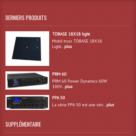
Rack 19" PRO Betonex
DERNIERS PRODUITS
Rack 19" Standard Betonex
TDBASE 18X18 light
Sac Trolley De Transport
Mobil truss TDBASE 18X18
Light...
plus
Sacs & Housses De Transport
Valises Pour Clavier
Rack 19 Pouces Multiplis
PRM 60
PRM 60 Power Dynamics 60W
Accessoires Flight-Case Coins Roulettes
100V...
plus
PPA 50
Rack 19" STYLE VSR (capot En L)
La série PPA 50 est une séri...
plus
Machines À Effets Fumées, Mousses, Liquid
Machines À Fumées
SUPPLÉMENTAIRE
Effets Projection Et Jet De CO2