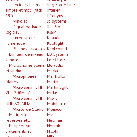
Lecteurs lasers
Img Stage Line
Enceintes Hifi
simple et mp3 (rack
Inter-M
19")
J Collyns
Enceintes Monitoring
Minidisc
Jb systems
Digital package et
JBL Pro
Filtres Actifs, Correcteurs
logiciel
K&M
Enregistreur
Ki audio
Haut-Parleurs Moteurs Tweeters Filtres
numérique
Koollight
Platines cassettes
KoolSound
Limiteur de niveau
LD Systems
Haut Parleurs Sono
sonore
Lee filters
Microphones scène
Ltc audio
Filtres Passifs
et studio
Mackie
Microphones
Manfrotto
Haut-Parleurs Amplis Guitare
filaires
Martin
Micro sans fil HF
Martin light
VHF 200MHZ
Midas
Moteurs Pavillons Pour Enceinte
Micro sans fil HF
Mipro
UHF 800MHZ
Mobil Truss
Tweeters Pour Enceintes
Micros de Studio
Monacor
Multi-effets,
Msi
Lecteurs Audio & Sources
reverbes etc...
Neuman
Peripheriques
Neutrik
Platines Disque Vinyles
traitements et
Nicols
accessoires
NJD