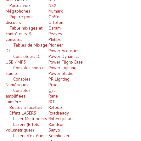
Portes voix
NSX
Lecteurs Cd À Plats
Mégaphones
Numark
Pupitre pour
Oh!fx
Lecteurs Cd À Plats Lecteur MP3
discours
Ortofon
Table mixages et
Osram
Lecteurs Double Cd Mixage Intégrée
contrôleurs &
Peavey
consoles
Philips
Tables de Mixage
Pioneer
Lecteurs Double Cd MP3
DJ
Power Acoustics
Controleurs DJ
Power Dynamics
Lecteurs Lasers Simple Et Mp3 (rack 19")
USB / MP3
Power Flight-Case
Consoles sono et
Power Lighting
Minidisc
studio
Power Studio
Consoles
PR Lighting
Digital Package Et Logiciel
Numériques
Proel
Consoles
Qsc
amplifiées
Rane
Enregistreur Numérique
Lumière
RCF
Boules à facettes
Reloop
Platines Dvd Pour Dj
Effets LASERS
Roadready
Laser Multi-points
Robert juliat
Platines Cassettes
Lasers (Effets
Rondson
volumetriques)
Sanyo
Lasers d'extérieur
Limiteur De Niveau Sonore
Sennheiser