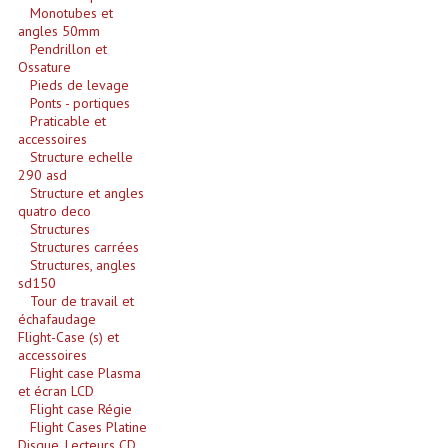
Projecteurs Poursuite
Monotubes et
angles 50mm
Pendrillon et
Projecteurs Théatre: Plan Convexe Fresnel
Ossature
Pieds de levage
Rampe De Spots
Ponts - portiques
Praticable et
Scanners
accessoires
Structure echelle
Stroboscopes
290 asd
Structure et angles
quatro deco
Câbles, Connectiques.
Structures
Structures carrées
Câblage Electrique
Structures, angles
sd150
Câble Rallonge DMX512 MIDI
Tour de travail et
échafaudage
Flight-Case (s) et
Câbles Module, Cables Audio
accessoires
Flight case Plasma
Câble Multi-Paires Audio
et écran LCD
Flight case Régie
Câbles Enceintes
Flight Cases Platine
Disque. Lecteurs CD