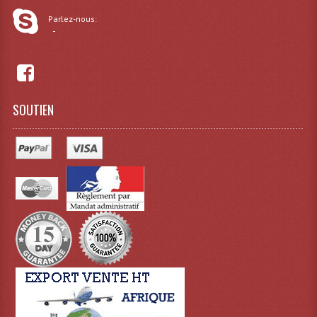
Parlez-nous:
Liquides À Fumée
-
Liquides À Mousse
Nos Occasions Et Stock B
SOUTIEN
Les Occasions
Notre Stock B
Karaoké Materiel Lecteur Etc...
Matériel Karaoké
Disque DVD
Disque LD (30 Cm.)
TARIF ET CATALOGUE DE LOCATION