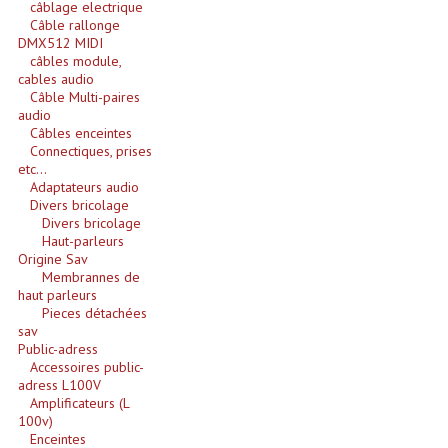
câblage electrique
Câble rallonge
Dispatches
DMX512 MIDI
câbles module,
cables audio
Filtres Et Divers
Câble Multi-paires
audio
Flexibles Lumineux Leds
Câbles enceintes
Connectiques, prises
Guirlandes Lumineuse
etc...
Adaptateurs audio
Gyrophares À Leds
Divers bricolage
Divers bricolage
Haut-parleurs
Lampes Ampoules
Origine Sav
Membrannes de
Ampoules - Tubes Lumière Noire Black Gun
haut parleurs
Pieces détachées
Lampes À Décharges
sav
Public-adress
Accessoires public-
Lampes De Couleurs
adress L100V
Amplificateurs (L
Lampes Dichroique
100v)
Enceintes
Lampes Halogenes Divers