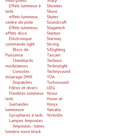
multi-points
Sharp
Effets lumineux à
Showtec
Microphones Scène Et Studio
leds
Shure
effets lumineux,
Skytec
Microphones Filaires
centre de piste
Soundcraft
Effets lumineux,
Stagetech
Micro Sans Fil HF VHF 200MHZ
effets disco
Stanton
Electronique
Starway
commande light
Strong
Micro Sans Fil HF UHF 800MHZ
Blocs de
SXlighting
Puissance
Tascam
Micros De Studio
Chenillards
Technics
modulateurs
Technylight
Microphones De Surface
Consoles
Technysound
éclairage DMX
TOA
Dispatches
Multi-Effets, Reverbes Etc...
Turbosound
Filtres et divers
UDG
Flexibles lumineux
Vexus
Peripheriques Traitements Et Accessoires
leds
Vision-el
Guirlandes
Vonyx
Portes Voix Mégaphones
lumineuse
Yamaha
Gyrophares à leds
Yorkville
Pupitre Pour Discours
Lampes Ampoules
Ampoules - tubes
lumière noire black
Samplers, Échantillonneurs