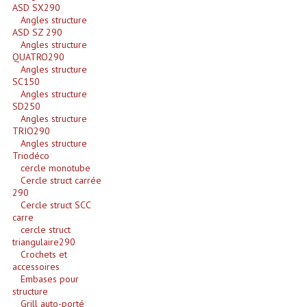
Projecteur Led Sur Batterie
ASD SX290
Angles structure
Projecteurs À Leds D'extérieurs
ASD SZ 290
Angles structure
QUATRO290
Projecteurs Barres De Leds
Angles structure
SC150
Projecteurs Déco À Leds
Angles structure
SD250
Projecteurs Leds
Angles structure
TRIO290
Angles structure
Projecteurs Plafonniers Et Encastrés
Triodéco
cercle monotube
Projecteurs Théâtre Led
Cercle struct carrée
290
Projecteurs Traditionnels
Cercle struct SCC
carre
Projecteurs Cycliodes
cercle struct
triangulaire290
Crochets et
Projecteurs Découpes
accessoires
Embases pour
Projecteurs Par : 16 À 64 Et Autres
structure
Grill auto-porté