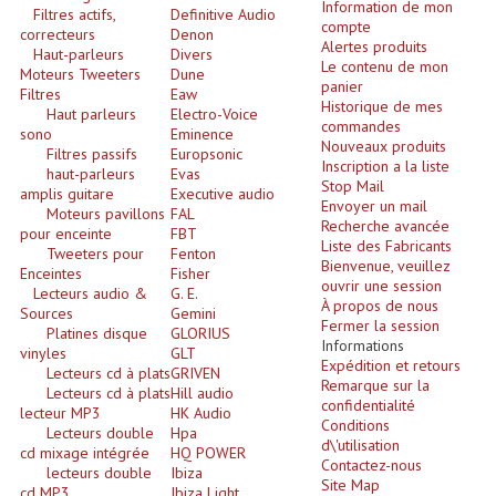
Information de mon
Enceintes Et Caissons Basses
Filtres actifs,
Definitive Audio
compte
correcteurs
Denon
Alertes produits
Haut-parleurs
Divers
Packs Sono
Le contenu de mon
Moteurs Tweeters
Dune
panier
Filtres
Eaw
Enceintes Amplifiées Actives
Historique de mes
Haut parleurs
Electro-Voice
commandes
sono
Eminence
Nouveaux produits
Enceintes, Système Amplifiés
Filtres passifs
Europsonic
Inscription a la liste
haut-parleurs
Evas
Stop Mail
amplis guitare
Executive audio
Enceintes Passives Sono
Envoyer un mail
Moteurs pavillons
FAL
Recherche avancée
pour enceinte
FBT
Retours De Scène
Liste des Fabricants
Tweeters pour
Fenton
Bienvenue, veuillez
Enceintes
Fisher
ouvrir une session
Caisson De Basse Amplifié
Lecteurs audio &
G. E.
À propos de nous
Sources
Gemini
Fermer la session
Caissons De Basses
Platines disque
GLORIUS
Informations
vinyles
GLT
Expédition et retours
Lecteurs cd à plats
GRIVEN
Enceinte Nomade Bluetooth
Remarque sur la
Lecteurs cd à plats
Hill audio
confidentialité
lecteur MP3
HK Audio
Enceintes (Ecoutes De Studio)
Conditions
Lecteurs double
Hpa
d\'utilisation
cd mixage intégrée
HQ POWER
Contactez-nous
Enceintes Autonomes Portables Amplifiées
lecteurs double
Ibiza
Site Map
cd MP3
Ibiza Light