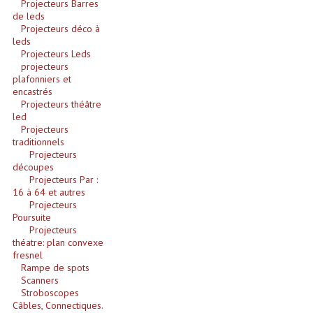
Projecteurs Barres
de leds
Effets LASERS
Projecteurs déco à
leds
Laser Multi-Points
Projecteurs Leds
projecteurs
plafonniers et
Lasers (Effets Volumetriques)
encastrés
Projecteurs théâtre
Lasers D'extérieur Multi-Points
led
Projecteurs
Effets Lumineux À Leds
traditionnels
Projecteurs
découpes
Effets Lumineux, Centre De Piste
Projecteurs Par :
16 à 64 et autres
Effets Lumineux, Effets Disco
Projecteurs
Poursuite
Electronique Commande Light
Projecteurs
théatre: plan convexe
Blocs De Puissance
fresnel
Rampe de spots
Scanners
Chenillards Modulateurs
Stroboscopes
Câbles, Connectiques.
Consoles Éclairage DMX