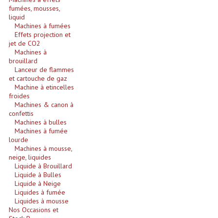
fumées, mousses,
Enceintes Murales (Ligne 100V 16 - 8 Ohm)
liquid
Machines à fumées
Hp À Chambre De Compression
Effets projection et
jet de CO2
Lecteurs Mp3 Et CDs Sources
Machines à
brouillard
Microphone PA & Micro Pupitre
Lanceur de flammes
et cartouche de gaz
Machine à etincelles
Projecteurs De Son
froides
Machines & canon à
Sono: Conférences Securité Visite Guidée
confettis
Machines à bulles
Système D'audio Guide
Machines à fumée
lourde
Machines à mousse,
Système D'interprétation Simultanée
neige, liquides
Liquide à Brouillard
Système De Conférence
Liquide à Bulles
Liquide à Neige
Système Visite Guidée
Liquides à fumée
Liquides à mousse
Sonorisation Securité EN-54
Nos Occasions et