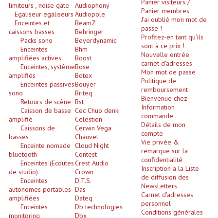
Panier visiteurs /
Accessoires Enceintes
limiteurs , noise gate
Audiophony
Panier membres
Egaliseur egaliseurs
Audiopole
J'ai oublié mon mot de
Enceintes et
BeamZ
Accessoires Micro, Pieds De Régie
passe !
caissons basses
Behringer
Profitez-en tant qu'ils
Packs sono
Beyerdynamic
Cellule (s)
sont à ce prix !
Enceintes
Bhm
Nouvelle entrée
amplifiées actives
Boost
carnet d'adresses
Diamants
Enceintes, système
Bose
Mon mot de passe
amplifiés
Botex
Politique de
Enceintes passives
Bouyer
Pieds D'enceintes
remboursement
sono
Briteq
Bienvenue chez
Retours de scène
Bst
Selecteurs Audio Vidéo
Information
Caisson de basse
Cec Chuo denki
commande
amplifié
Celestion
Amplificateurs
Détails de mon
Caissons de
Cerwin Vega
compte
basses
Chauvet
Vie privée &
Amplificateurs Multi-Canaux
Enceinte nomade
Cloud Night
remarque sur la
bluetooth
Contest
confidentialité
Enceintes (Ecoutes
Crest Audio
Casques Stéréo
Inscription a la Liste
de studio)
Crown
de diffusion des
Enceintes
D.T.S.
Compresseurs , Limiteurs , Noise Gate
NewsLetters
autonomes portables
Das
Carnet d'adresses
amplifiées
Dateq
personnel
Egaliseur Egaliseurs
Enceintes
Db technologies
Conditions générales
monitoring
Dbx