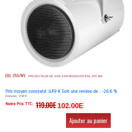
Accessoires Enceintes
Accessoires Micro, Pieds De Régie
Cellule (s)
Diamants
Pieds D'enceintes
Selecteurs Audio Vidéo
EDL-255/WS
Amplificateurs
PROJECTEUR DE SON 15W MONACOR EDL-255 WS
Amplificateurs Multi-Canaux
Prix moyen constaté :
139
€ Soit une remise de :
-26.6 %
Ecotaxes : 0.50 €
Casques Stéréo
119.00E
Notre Prix TTC:
102.00E
Compresseurs , Limiteurs , Noise Gate
Ajouter au panier
Egaliseur Egaliseurs