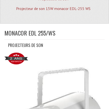
Quoi De Neuf?
Projecteur de son 15W monacor EDL-255 WS
Promotions
Plan Acces, Horaires.
MONACOR EDL 255/WS
Location De Matériel
Le Matériel D´occasion
PROJECTEURS DE SON
Recherche Avancée
Recevoir Nos Promotions
Faire Votre Devis
CATÉGORIES
Sonorisation
Accessoires Pieds Cellules Diamants