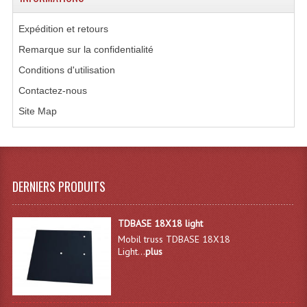
Système Sans Fil In-Ear Monitoring
Expédition et retours
Table Mixages Et Contrôleurs & Consoles
Remarque sur la confidentialité
Conditions d'utilisation
Tables De Mixage DJ
Contactez-nous
Controleurs DJ USB / MP3
Site Map
Consoles Sono Et Studio
Consoles Numériques
DERNIERS PRODUITS
Consoles Amplifiées
Lumière
TDBASE 18X18 light
Mobil truss TDBASE 18X18
Boules À Facettes
Light...
plus
Changeurs De Couleurs
Déco Light