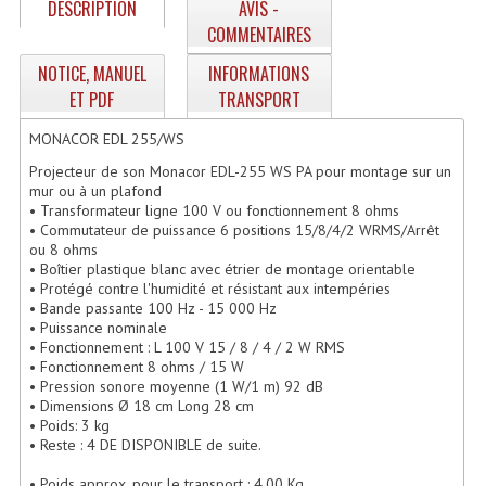
DESCRIPTION
AVIS -
Enceintes Hifi
COMMENTAIRES
Enceintes Monitoring
NOTICE, MANUEL
INFORMATIONS
ET PDF
TRANSPORT
Filtres Actifs, Correcteurs
MONACOR EDL 255/WS
Haut-Parleurs Moteurs Tweeters Filtres
Projecteur de son Monacor EDL-255 WS PA pour montage sur un
mur ou à un plafond
Haut Parleurs Sono
• Transformateur ligne 100 V ou fonctionnement 8 ohms
• Commutateur de puissance 6 positions 15/8/4/2 WRMS/Arrêt
Filtres Passifs
ou 8 ohms
• Boîtier plastique blanc avec étrier de montage orientable
Haut-Parleurs Amplis Guitare
• Protégé contre l'humidité et résistant aux intempéries
• Bande passante 100 Hz - 15 000 Hz
• Puissance nominale
Moteurs Pavillons Pour Enceinte
• Fonctionnement : L 100 V 15 / 8 / 4 / 2 W RMS
• Fonctionnement 8 ohms / 15 W
Tweeters Pour Enceintes
• Pression sonore moyenne (1 W/1 m) 92 dB
• Dimensions Ø 18 cm Long 28 cm
Lecteurs Audio & Sources
• Poids: 3 kg
• Reste : 4 DE DISPONIBLE de suite.
Platines Disque Vinyles
• Poids approx. pour le transport : 4.00 Kg.