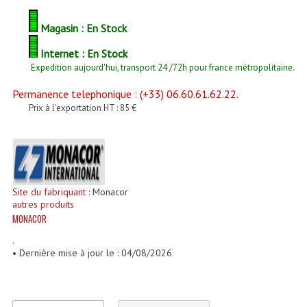
Enceintes Et Caissons Basses
Magasin : En Stock
Packs Sono
Internet : En Stock
Enceintes Amplifiées Actives
Expedition aujourd'hui, transport 24 /72h pour france métropolitaine.
Enceintes, Système Amplifiés
Permanence telephonique : (+33) 06.60.61.62.22.
Prix à l'exportation HT : 85 €
Enceintes Passives Sono
Retours De Scène
Caisson De Basse Amplifié
Site du fabriquant :
Monacor
autres produits
Caissons De Basses
MONACOR
Enceinte Nomade Bluetooth
.
• Dernière mise à jour le : 04/08/2026
Enceintes (Ecoutes De Studio)
Enceintes Autonomes Portables Amplifiées