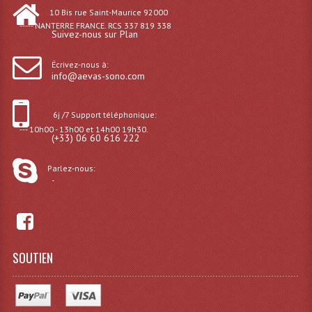
10 Bis rue Saint-Maurice 92000
----- NANTERRE FRANCE. RCS 337 819 338
Dispatches
Suivez-nous sur Plan
Filtres Et Divers
Écrivez-nous à:
info@aevas-sono.com
Flexibles Lumineux Leds
Guirlandes Lumineuse
6j /7 Support téléphonique:
--- 10h00 - 13h00 et 14h00 19h30.
(+33) 06 60 616 222
Gyrophares À Leds
Parlez-nous:
Lampes Ampoules
-
Ampoules - Tubes Lumière Noire Black Gun
Lampes À Décharges
SOUTIEN
Lampes De Couleurs
Lampes Dichroique
Lampes Halogenes Divers