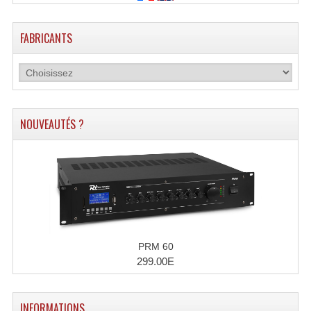
Microphones Scène Et Studio
FABRICANTS
Microphones Filaires
Micro Sans Fil HF VHF 200MHZ
Micro Sans Fil HF UHF 800MHZ
NOUVEAUTÉS ?
Micros De Studio
Microphones De Surface
Multi-Effets, Reverbes Etc...
Peripheriques Traitements Et Accessoires
Portes Voix Mégaphones
PRM 60
299.00E
Pupitre Pour Discours
Samplers, Échantillonneurs
INFORMATIONS