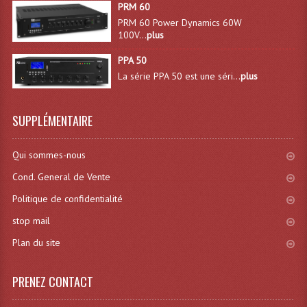
PRM 60
Effets LASERS
PRM 60 Power Dynamics 60W
100V...
plus
Laser Multi-Points
PPA 50
La série PPA 50 est une séri...
plus
Lasers (Effets Volumetriques)
Lasers D'extérieur Multi-Points
SUPPLÉMENTAIRE
Effets Lumineux À Leds
Qui sommes-nous
Effets Lumineux, Centre De Piste
Cond. General de Vente
Effets Lumineux, Effets Disco
Politique de confidentialité
Electronique Commande Light
stop mail
Plan du site
Blocs De Puissance
Chenillards Modulateurs
PRENEZ CONTACT
Consoles Éclairage DMX