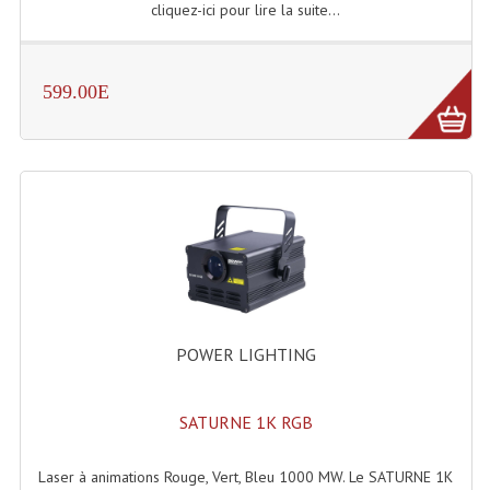
cliquez-ici pour lire la suite...
Machines À Brouillard
Lanceur De Flammes Et Cartouche De Gaz
599.00E
Machine À Etincelles Froides
Machines & Canon À Confettis
Machines À Bulles
Machines À Effet Brouillard
Machines À Fumée Lourde
POWER LIGHTING
Machines À Mousse, Neige, Liquides
Liquide À Brouillard
SATURNE 1K RGB
Liquide À Bulles
Laser à animations Rouge, Vert, Bleu 1000 MW. Le SATURNE 1K
Liquide À Neige