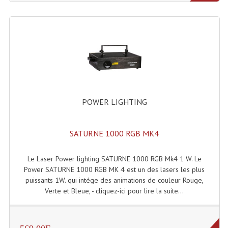
Grill Auto-Porté
Monotubes Et Angles 50mm
Pendrillon Et Ossature
Pieds De Levage
Ponts - Portiques
POWER LIGHTING
Praticable Et Accessoires
SATURNE 1000 RGB MK4
Structure Echelle 290 Asd
Le Laser Power lighting SATURNE 1000 RGB Mk4 1 W. Le
Structure Et Angles Quatro Deco
Power SATURNE 1000 RGB MK 4 est un des lasers les plus
puissants 1W. qui intége des animations de couleur Rouge,
Structures
Verte et Bleue, - cliquez-ici pour lire la suite...
Structures Carrées
Structures, Angles Sd150