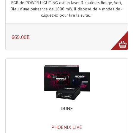
RGB de POWER LIGHTING est un laser 3 couleurs Rouge, Vert,
Bleu d’une puissance de 1000 mW. Il dispose de 4 modes de -
Liquides À Fumée
cliquez-ici pour lire la suite...
Liquides À Mousse
Nos Occasions Et Stock B
669.00E
Les Occasions
Notre Stock B
Karaoké Materiel Lecteur Etc...
Matériel Karaoké
Disque DVD
DUNE
Disque LD (30 Cm.)
TARIF ET CATALOGUE DE LOCATION
PHOENIX LIVE