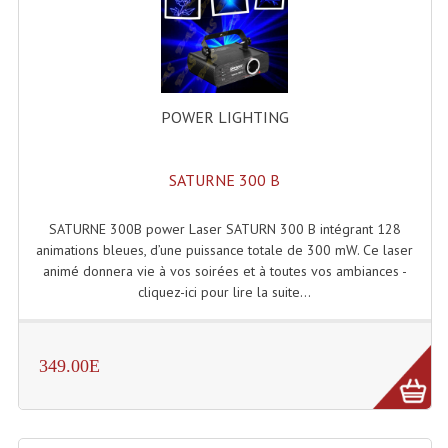
Système Boucle Magnétique
Structures, Pieds, Ponts...
Angle AG20 Structure Contest
POWER LIGHTING
Angle AG29 Structure Contest
SATURNE 300 B
Angle DECO22Q Structure Contest
Angle DECOTRI Structure Contest
SATURNE 300B power Laser SATURN 300 B intégrant 128
animations bleues, d’une puissance totale de 300 mW. Ce laser
Angle DUO Structure Contest
animé donnera vie à vos soirées et à toutes vos ambiances -
cliquez-ici pour lire la suite...
Angles Structure ASD SX290
Angles Structure ASD SZ 290
349.00E
Angles Structure Duo290
Angles Structure QUATRO290