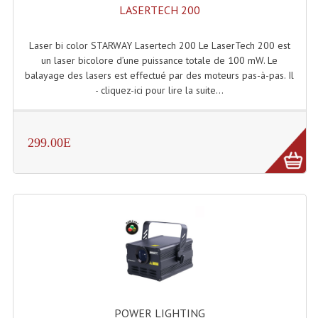
Projecteur Led Sur Batterie
LASERTECH 200
Projecteurs À Leds D'extérieurs
Laser bi color STARWAY Lasertech 200 Le LaserTech 200 est
un laser bicolore d’une puissance totale de 100 mW. Le
Projecteurs Barres De Leds
balayage des lasers est effectué par des moteurs pas-à-pas. Il
- cliquez-ici pour lire la suite...
Projecteurs Déco À Leds
Projecteurs Leds
299.00E
Projecteurs Plafonniers Et Encastrés
Projecteurs Théâtre Led
Projecteurs Traditionnels
Projecteurs Cycliodes
Projecteurs Découpes
Projecteurs Par : 16 À 64 Et Autres
POWER LIGHTING