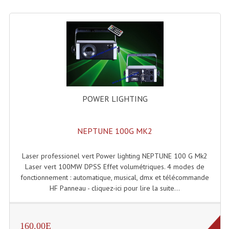
Lecteurs Cd À Plats
Lecteurs Cd À Plats Lecteur MP3
Lecteurs Double Cd Mixage Intégrée
Lecteurs Double Cd MP3
Lecteurs Lasers Simple Et Mp3 (rack 19")
POWER LIGHTING
Minidisc
NEPTUNE 100G MK2
Digital Package Et Logiciel
Laser professionel vert Power lighting NEPTUNE 100 G Mk2
Enregistreur Numérique
Laser vert 100MW DPSS Effet volumétriques. 4 modes de
fonctionnement : automatique, musical, dmx et télécommande
Platines Dvd Pour Dj
HF Panneau - cliquez-ici pour lire la suite...
Platines Cassettes
Limiteur De Niveau Sonore
160.00E