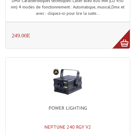
DMX Caractéristiques techniques: Laser Bleu 800 mw (LD 450
nm) 4 modes de fonctionnement : Automatique, musical,Dmx et
Dispatches
avec - cliquez-ici pour lire la suite...
Filtres Et Divers
249.00E
Flexibles Lumineux Leds
Guirlandes Lumineuse
Gyrophares À Leds
Lampes Ampoules
Ampoules - Tubes Lumière Noire Black Gun
Lampes À Décharges
POWER LIGHTING
Lampes De Couleurs
Lampes Dichroique
NEPTUNE 240 RGY V2
Lampes Halogenes Divers