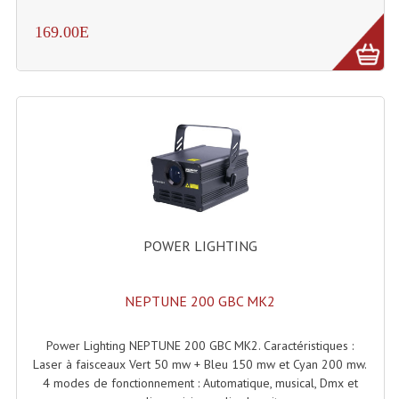
Système Sans Fil In-Ear Monitoring
169.00E
Table Mixages Et Contrôleurs & Consoles
Tables De Mixage DJ
Controleurs DJ USB / MP3
Consoles Sono Et Studio
Consoles Numériques
POWER LIGHTING
Consoles Amplifiées
Lumière
NEPTUNE 200 GBC MK2
Boules À Facettes
Power Lighting NEPTUNE 200 GBC MK2. Caractéristiques :
Changeurs De Couleurs
Laser à faisceaux Vert 50 mw + Bleu 150 mw et Cyan 200 mw.
4 modes de fonctionnement : Automatique, musical, Dmx et
Déco Light