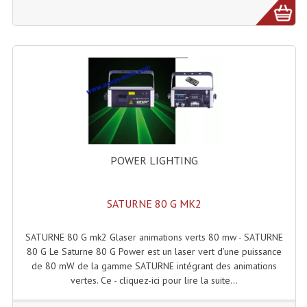
Microphones Scène Et Studio
Microphones Filaires
Micro Sans Fil HF VHF 200MHZ
Micro Sans Fil HF UHF 800MHZ
Micros De Studio
Microphones De Surface
POWER LIGHTING
Multi-Effets, Reverbes Etc...
SATURNE 80 G MK2
Peripheriques Traitements Et Accessoires
SATURNE 80 G mk2 Glaser animations verts 80 mw - SATURNE
Portes Voix Mégaphones
80 G Le Saturne 80 G Power est un laser vert d’une puissance
de 80 mW de la gamme SATURNE intégrant des animations
Pupitre Pour Discours
vertes. Ce - cliquez-ici pour lire la suite...
Samplers, Échantillonneurs