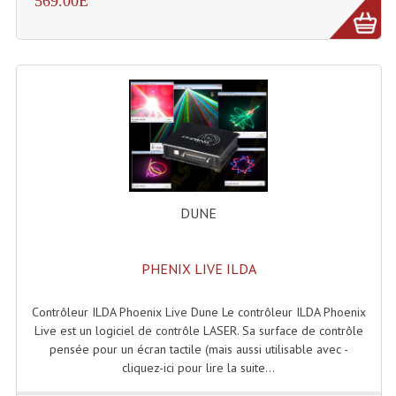
569.00E
Tour De Travail Et Échafaudage
Flight-Case (s) Et Accessoires
Flight Case Plasma Et Écran LCD
Flight Case Régie
Flight Cases Platine Disque. Lecteurs CD
Flight Malettes Consoles T. Mixages
DUNE
Flight-Case CDs Et Disques Vinyls
PHENIX LIVE ILDA
Flight-Case Pour Contrôleur DJ
Contrôleur ILDA Phoenix Live Dune Le contrôleur ILDA Phoenix
Flight-Case Pour La Lumière
Live est un logiciel de contrôle LASER. Sa surface de contrôle
pensée pour un écran tactile (mais aussi utilisable avec -
Malle Flight Multi-Usage
cliquez-ici pour lire la suite...
Meubles DJ