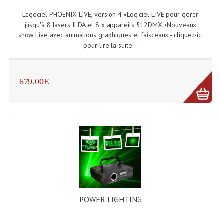
LISTE DU MATERIEL D'OCCASION
Logociel PHOENIX-LIVE, version 4 •Logiciel LIVE pour gérer
PLAN ACCES, LES HORAIRES
jusqu'à 8 lasers ILDA et 8 x appareils 512DMX •Nouveaux
show Live avec animations graphiques et faisceaux - cliquez-ici
CRÉER UN COMPTE
pour lire la suite...
679.00E
POWER LIGHTING