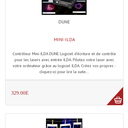
Enceintes Murales (Ligne 100V 16 - 8 Ohm)
Hp À Chambre De Compression
DUNE
Lecteurs Mp3 Et CDs Sources
MINI-ILDA
Microphone PA & Micro Pupitre
Projecteurs De Son
Contrôleur Mini-ILDA DUNE Logiciel d'écriture et de contrôle
pour les lasers avec entrée ILDA. Pilotez votre laser avec
Sono: Conférences Securité Visite Guidée
votre ordinateur grâce au logiciel ILDA. Créez vos propres -
cliquez-ici pour lire la suite...
Système D'audio Guide
Système D'interprétation Simultanée
329.00E
Système De Conférence
Système Visite Guidée
Sonorisation Securité EN-54