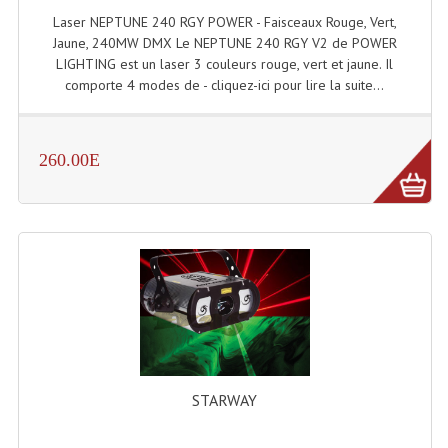
Laser NEPTUNE 240 RGY POWER - Faisceaux Rouge, Vert,
Lampes Leds
Jaune, 240MW DMX Le NEPTUNE 240 RGY V2 de POWER
LIGHTING est un laser 3 couleurs rouge, vert et jaune. Il
Lampes PAR
comporte 4 modes de - cliquez-ici pour lire la suite...
Lampes Théatre
260.00E
Les Packs Light
Lumières Noire
Lyres
Panneaux, Piste Danse À Leds
Petit Effets Lumineux
Projecteur De Gobo
STARWAY
Projecteur Extérieur Multifaisceaux