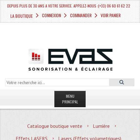
DEPUIS PLUS DE 30 ANS A VOTRE SERVICE. APPELEZ-NOUS :(+33) 06 60 61 62 22
CONNEXION
COMMANDER
VOIR PANIER
LA BOUTIQUE
MENU
PRINCIPAL
LA BOUTIQUE VENTE
Catalogue boutique vente
Lumière
MAGASIN
Effets LASERS
Lasers (Effets volumetriques)