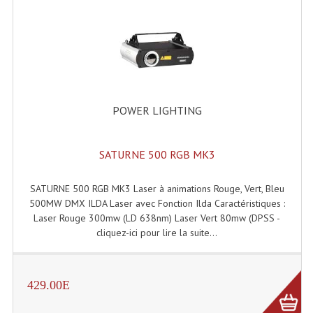
Angles Structure SC150
Angles Structure SD250
Angles Structure TRIO290
Angles Structure Triodéco
POWER LIGHTING
Angles Trio Steel Acier
SATURNE 500 RGB MK3
Cercle Monotube
SATURNE 500 RGB MK3 Laser à animations Rouge, Vert, Bleu
Cercle Struct Carrée 290
500MW DMX ILDA Laser avec Fonction Ilda Caractéristiques :
Cercle Struct SCC Carre
Laser Rouge 300mw (LD 638nm) Laser Vert 80mw (DPSS -
cliquez-ici pour lire la suite...
Cercle Struct Triangulaire290
Crochets Et Accessoires
429.00E
Embases Pour Structure