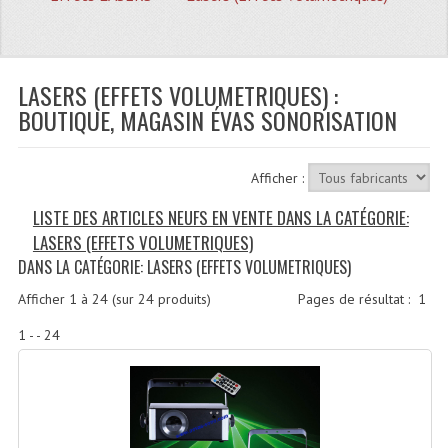
Quoi De Neuf?
Promotions
Plan Acces, Horaires.
LASERS (EFFETS VOLUMETRIQUES) :
BOUTIQUE, MAGASIN ÉVAS SONORISATION
Location De Matériel
Le Matériel D´occasion
Afficher :
Recherche Avancée
LISTE DES ARTICLES NEUFS EN VENTE DANS LA CATÉGORIE:
LASERS (EFFETS VOLUMETRIQUES)
Recevoir Nos Promotions
DANS LA CATÉGORIE: LASERS (EFFETS VOLUMETRIQUES)
Faire Votre Devis
Afficher
1
à
24
(sur
24
produits)
Pages de résultat :
1
CATÉGORIES
1 - - 24
Sonorisation
Accessoires Pieds Cellules Diamants