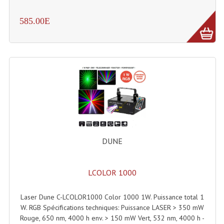
Rack 19" PRO Betonex
585.00E
Rack 19" Standard Betonex
Sac Trolley De Transport
Sacs & Housses De Transport
Valises Pour Clavier
Rack 19 Pouces Multiplis
Accessoires Flight-Case Coins Roulettes
DUNE
Rack 19" STYLE VSR (capot En L)
LCOLOR 1000
Machines À Effets Fumées, Mousses, Liquid
Laser Dune C-LCOLOR1000 Color 1000 1W. Puissance total 1
Machines À Fumées
W. RGB Spécifications techniques: Puissance LASER > 350 mW
Rouge, 650 nm, 4000 h env. > 150 mW Vert, 532 nm, 4000 h -
Effets Projection Et Jet De CO2