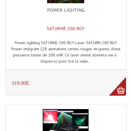
Connectiques, Prises Etc...
POWER LIGHTING
Adaptateurs Audio
Divers Bricolage
SATURNE 200 RGY
Divers Bricolage
Power lighting SATURNE 200 RGY Laser SATURN 200 RGY
Power intégrant 128 animations vertes rouges et jaunes, d’une
Haut-Parleurs Origine Sav
puissance totale de 200 mW. Ce laser animé donnera vie à -
cliquez-ici pour lire la suite...
Membrannes De Haut Parleurs
Pieces Détachées Sav
319.00E
Public-Adress
Accessoires Public-Adress L100V
Amplificateurs (L 100v)
Enceintes Encastrables Ligne 100V 4-8 Ohm