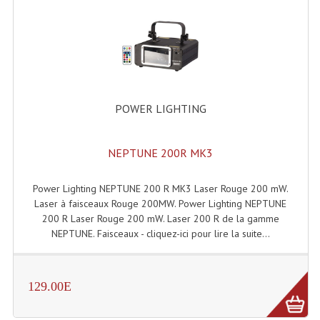
Enceintes Hifi
Enceintes Monitoring
Filtres Actifs, Correcteurs
Haut-Parleurs Moteurs Tweeters Filtres
POWER LIGHTING
Haut Parleurs Sono
NEPTUNE 200R MK3
Filtres Passifs
Haut-Parleurs Amplis Guitare
Power Lighting NEPTUNE 200 R MK3 Laser Rouge 200 mW.
Laser à faisceaux Rouge 200MW. Power Lighting NEPTUNE
Moteurs Pavillons Pour Enceinte
200 R Laser Rouge 200 mW. Laser 200 R de la gamme
NEPTUNE. Faisceaux - cliquez-ici pour lire la suite...
Tweeters Pour Enceintes
Lecteurs Audio & Sources
129.00E
Platines Disque Vinyles