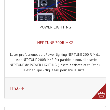
Enceintes Et Caissons Basses
Packs Sono
Enceintes Amplifiées Actives
POWER LIGHTING
Enceintes, Système Amplifiés
NEPTUNE 200R MK2
Enceintes Passives Sono
Retours De Scène
Laser professionel vert Power lighting NEPTUNE 200 R MkLe
Laser NEPTUNE 200R MK2 fait partide la nouvelle série
Caisson De Basse Amplifié
NEPTUNE de POWER LIGHTING ( lasers à faisceaux en DMX).
Il est équipé - cliquez-ici pour lire la suite...
Caissons De Basses
Enceinte Nomade Bluetooth
115.00E
Enceintes (Ecoutes De Studio)
Enceintes Autonomes Portables Amplifiées