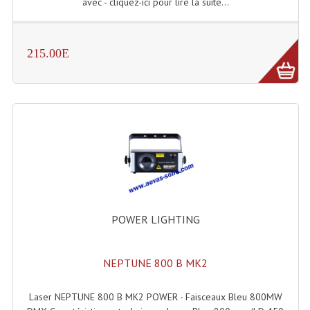
avec - cliquez-ici pour lire la suite...
Effets LASERS
Laser Multi-Points
215.00E
Lasers (Effets Volumetriques)
Lasers D'extérieur Multi-Points
Effets Lumineux À Leds
Effets Lumineux, Centre De Piste
Effets Lumineux, Effets Disco
POWER LIGHTING
Electronique Commande Light
Blocs De Puissance
NEPTUNE 800 B MK2
Chenillards Modulateurs
Laser NEPTUNE 800 B MK2 POWER - Faisceaux Bleu 800MW
Consoles Éclairage DMX