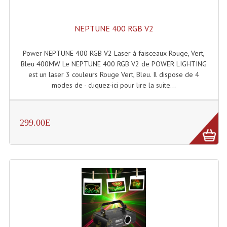
Projecteurs Poursuite
Projecteurs Théatre: Plan Convexe Fresnel
NEPTUNE 400 RGB V2
Rampe De Spots
Power NEPTUNE 400 RGB V2 Laser à faisceaux Rouge, Vert,
Bleu 400MW Le NEPTUNE 400 RGB V2 de POWER LIGHTING
Scanners
est un laser 3 couleurs Rouge Vert, Bleu. Il dispose de 4
modes de - cliquez-ici pour lire la suite...
Stroboscopes
Câbles, Connectiques.
299.00E
Câblage Electrique
Câble Rallonge DMX512 MIDI
Câbles Module, Cables Audio
Câble Multi-Paires Audio
Câbles Enceintes