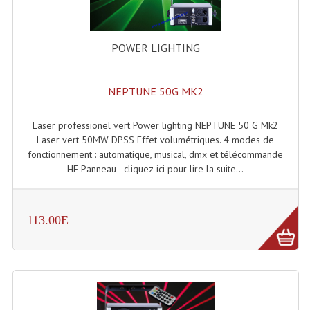
Accessoires Enceintes
Accessoires Micro, Pieds De Régie
POWER LIGHTING
Cellule (s)
NEPTUNE 50G MK2
Diamants
Pieds D'enceintes
Laser professionel vert Power lighting NEPTUNE 50 G Mk2
Laser vert 50MW DPSS Effet volumétriques. 4 modes de
Selecteurs Audio Vidéo
fonctionnement : automatique, musical, dmx et télécommande
HF Panneau - cliquez-ici pour lire la suite...
Amplificateurs
Amplificateurs Multi-Canaux
113.00E
Casques Stéréo
Compresseurs , Limiteurs , Noise Gate
Egaliseur Egaliseurs