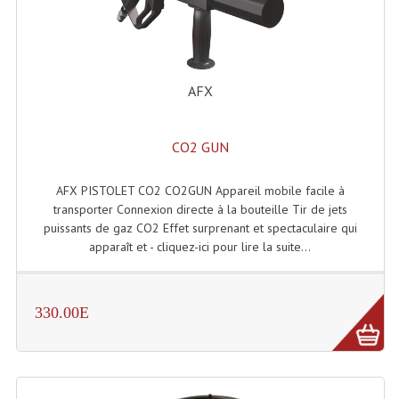
Accessoires Enceintes
Accessoires Micro, Pieds De Régie
Cellule (s)
AFX
Diamants
CO2 GUN
Pieds D'enceintes
AFX PISTOLET CO2 CO2GUN Appareil mobile facile à
Selecteurs Audio Vidéo
transporter Connexion directe à la bouteille Tir de jets
Amplificateurs
puissants de gaz CO2 Effet surprenant et spectaculaire qui
apparaît et - cliquez-ici pour lire la suite...
Amplificateurs Multi-Canaux
Casques Stéréo
330.00E
Compresseurs , Limiteurs , Noise Gate
Egaliseur Egaliseurs