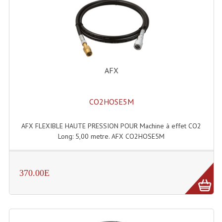
Lecteurs Cd À Plats
Lecteurs Cd À Plats Lecteur MP3
Lecteurs Double Cd Mixage Intégrée
AFX
Lecteurs Double Cd MP3
Lecteurs Lasers Simple Et Mp3 (rack 19")
CO2HOSE5M
Minidisc
AFX FLEXIBLE HAUTE PRESSION POUR Machine à effet CO2
Digital Package Et Logiciel
Long: 5,00 metre. AFX CO2HOSE5M
Enregistreur Numérique
370.00E
Platines Dvd Pour Dj
Platines Cassettes
Limiteur De Niveau Sonore