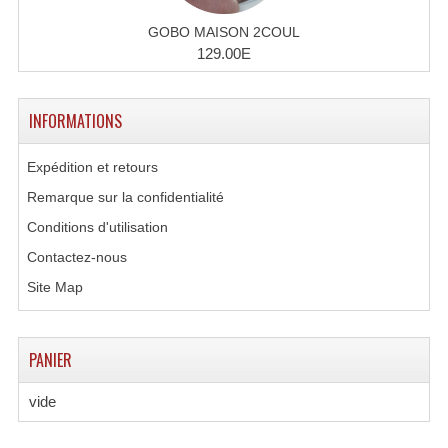
GOBO MAISON 2COUL
Dispatches
129.00E
Filtres Et Divers
INFORMATIONS
Flexibles Lumineux Leds
Guirlandes Lumineuse
Expédition et retours
Remarque sur la confidentialité
Gyrophares À Leds
Conditions d'utilisation
Lampes Ampoules
Contactez-nous
Ampoules - Tubes Lumière Noire Black Gun
Site Map
Lampes À Décharges
PANIER
Lampes De Couleurs
vide
Lampes Dichroique
Lampes Halogenes Divers