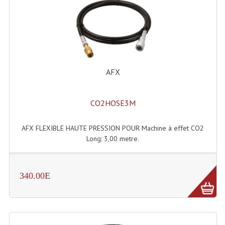
Enceintes Hifi
Enceintes Monitoring
Filtres Actifs, Correcteurs
Haut-Parleurs Moteurs Tweeters Filtres
AFX
Haut Parleurs Sono
CO2HOSE3M
Filtres Passifs
AFX FLEXIBLE HAUTE PRESSION POUR Machine à effet CO2
Haut-Parleurs Amplis Guitare
Long: 3,00 metre.
Moteurs Pavillons Pour Enceinte
Tweeters Pour Enceintes
340.00E
Lecteurs Audio & Sources
Platines Disque Vinyles