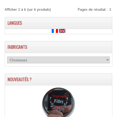
Effets LASERS
Afficher
1
à
6
(sur
6
produits)
Pages de résultat :
1
Laser Multi-Points
LANGUES
Lasers (Effets Volumetriques)
Lasers D'extérieur Multi-Points
FABRICANTS
Effets Lumineux À Leds
Effets Lumineux, Centre De Piste
Effets Lumineux, Effets Disco
NOUVEAUTÉS ?
Electronique Commande Light
Blocs De Puissance
Chenillards Modulateurs
Consoles Éclairage DMX