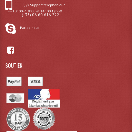
Connectiques, Prises Etc...
6j /7 Support téléphonique:
--- 10h00 - 13h00 et 14h00 19h30.
(+33) 06 60 616 222
Adaptateurs Audio
Divers Bricolage
Parlez-nous:
-
Divers Bricolage
Haut-Parleurs Origine Sav
SOUTIEN
Membrannes De Haut Parleurs
Pieces Détachées Sav
Public-Adress
Accessoires Public-Adress L100V
Amplificateurs (L 100v)
Enceintes Encastrables Ligne 100V 4-8 Ohm