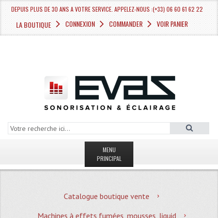
DEPUIS PLUS DE 30 ANS A VOTRE SERVICE. APPELEZ-NOUS :(+33) 06 60 61 62 22
CONNEXION
COMMANDER
VOIR PANIER
LA BOUTIQUE
MENU
PRINCIPAL
LA BOUTIQUE VENTE
Catalogue boutique vente
MAGASIN
Machines à effets fumées, mousses, liquid