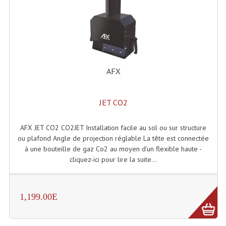
Système Sans Fil In-Ear Monitoring
Table Mixages Et Contrôleurs & Consoles
Tables De Mixage DJ
AFX
Controleurs DJ USB / MP3
Consoles Sono Et Studio
JET CO2
Consoles Numériques
AFX JET CO2 CO2JET Installation facile au sol ou sur structure
ou plafond Angle de projection réglable La tête est connectée
Consoles Amplifiées
à une bouteille de gaz Co2 au moyen d’un flexible haute -
cliquez-ici pour lire la suite...
Lumière
Boules À Facettes
1,199.00E
Changeurs De Couleurs
Déco Light