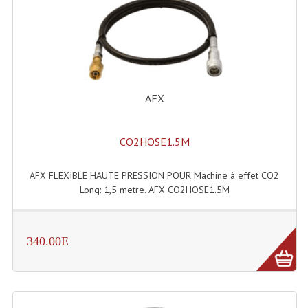
Enceintes Et Caissons Basses
Packs Sono
Enceintes Amplifiées Actives
Enceintes, Système Amplifiés
AFX
Enceintes Passives Sono
CO2HOSE1.5M
Retours De Scène
AFX FLEXIBLE HAUTE PRESSION POUR Machine à effet CO2
Caisson De Basse Amplifié
Long: 1,5 metre. AFX CO2HOSE1.5M
Caissons De Basses
Enceinte Nomade Bluetooth
340.00E
Enceintes (Ecoutes De Studio)
Enceintes Autonomes Portables Amplifiées