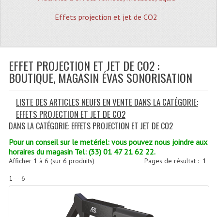
Quoi De Neuf?
Effets projection et jet de CO2
Promotions
Plan Acces, Horaires.
EFFET PROJECTION ET JET DE CO2 :
Location De Matériel
BOUTIQUE, MAGASIN ÉVAS SONORISATION
Le Matériel D´occasion
LISTE DES ARTICLES NEUFS EN VENTE DANS LA CATÉGORIE:
Recherche Avancée
EFFETS PROJECTION ET JET DE CO2
Recevoir Nos Promotions
DANS LA CATÉGORIE: EFFETS PROJECTION ET JET DE CO2
Faire Votre Devis
Pour un conseil sur le metériel: vous pouvez nous joindre aux
horaires du magasin Tel: (33) 01 47 21 62 22.
CATÉGORIES
Afficher
1
à
6
(sur
6
produits)
Pages de résultat :
1
1 - - 6
Sonorisation
Accessoires Pieds Cellules Diamants