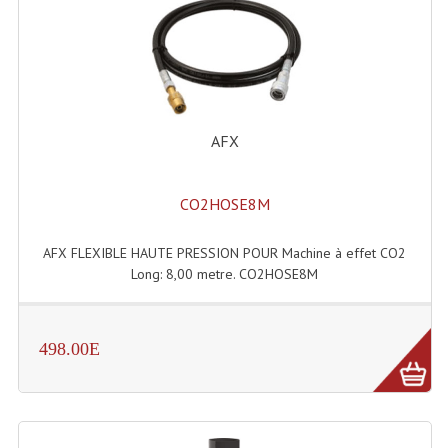
Microphones Scène Et Studio
Microphones Filaires
Micro Sans Fil HF VHF 200MHZ
AFX
Micro Sans Fil HF UHF 800MHZ
Micros De Studio
CO2HOSE8M
Microphones De Surface
AFX FLEXIBLE HAUTE PRESSION POUR Machine à effet CO2
Multi-Effets, Reverbes Etc...
Long: 8,00 metre. CO2HOSE8M
Peripheriques Traitements Et Accessoires
498.00E
Portes Voix Mégaphones
Pupitre Pour Discours
Samplers, Échantillonneurs