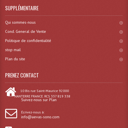
Projecteurs Poursuite
SUPPLÉMENTAIRE
Projecteurs Théatre: Plan Convexe Fresnel
Qui sommes-nous
Rampe De Spots
Cond. General de Vente
Scanners
Politique de confidentialité
Stroboscopes
stop mail
Plan du site
Câbles, Connectiques.
Câblage Electrique
PRENEZ CONTACT
Câble Rallonge DMX512 MIDI
10 Bis rue Saint-Maurice 92000
Câbles Module, Cables Audio
----- NANTERRE FRANCE. RCS 337 819 338
Suivez-nous sur Plan
Câble Multi-Paires Audio
Écrivez-nous à:
info@aevas-sono.com
Câbles Enceintes