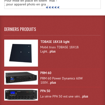
Pour mise en place en totem "mât"-
Projecteur Led Sur Batterie
; pour appareil photo en gra ..
Projecteurs À Leds D'extérieurs
Projecteurs Barres De Leds
DERNIERS PRODUITS
Projecteurs Déco À Leds
Projecteurs Leds
TDBASE 18X18 light
Mobil truss TDBASE 18X18
Projecteurs Plafonniers Et Encastrés
Light...
plus
Projecteurs Théâtre Led
Projecteurs Traditionnels
PRM 60
Projecteurs Cycliodes
PRM 60 Power Dynamics 60W
100V...
plus
Projecteurs Découpes
PPA 50
La série PPA 50 est une séri...
plus
Projecteurs Par : 16 À 64 Et Autres