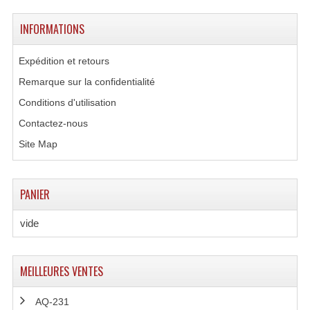
INFORMATIONS
Lampes Leds
Lampes PAR
Expédition et retours
Remarque sur la confidentialité
Lampes Théatre
Conditions d'utilisation
Les Packs Light
Contactez-nous
Lumières Noire
Site Map
Lyres
PANIER
Panneaux, Piste Danse À Leds
vide
Petit Effets Lumineux
Projecteur De Gobo
MEILLEURES VENTES
Projecteur Extérieur Multifaisceaux
AQ-231