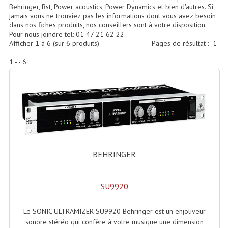
Accessoires Enceintes
Behringer, Bst, Power acoustics, Power Dynamics et bien d'autres. Si
jamais vous ne trouviez pas les informations dont vous avez besoin
dans nos fiches produits, nos conseillers sont à votre disposition.
Accessoires Micro, Pieds De Régie
Pour nous joindre tel: 01 47 21 62 22.
Afficher
1
à
6
(sur
6
produits)
Pages de résultat :
1
Cellule (s)
1 - - 6
Diamants
Pieds D'enceintes
Selecteurs Audio Vidéo
Amplificateurs
Amplificateurs Multi-Canaux
BEHRINGER
Casques Stéréo
SU9920
Compresseurs , Limiteurs , Noise Gate
Le SONIC ULTRAMIZER SU9920 Behringer est un enjoliveur
Egaliseur Egaliseurs
sonore stéréo qui confère à votre musique une dimension