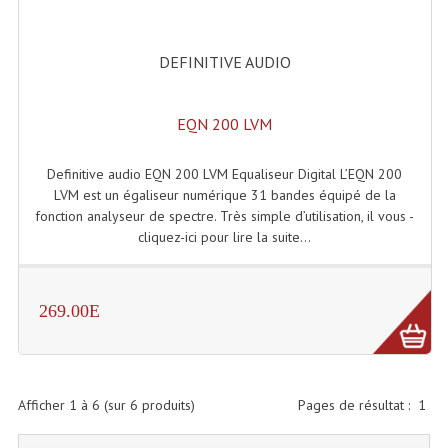
Effets LASERS
DEFINITIVE AUDIO
Laser Multi-Points
Lasers (Effets Volumetriques)
EQN 200 LVM
Lasers D'extérieur Multi-Points
Definitive audio EQN 200 LVM Equaliseur Digital L’EQN 200
LVM est un égaliseur numérique 31 bandes équipé de la
Effets Lumineux À Leds
fonction analyseur de spectre. Très simple d’utilisation, il vous -
cliquez-ici pour lire la suite...
Effets Lumineux, Centre De Piste
Effets Lumineux, Effets Disco
269.00E
Electronique Commande Light
Blocs De Puissance
Chenillards Modulateurs
Afficher
1
à
6
(sur
6
produits)
Pages de résultat :
1
Consoles Éclairage DMX