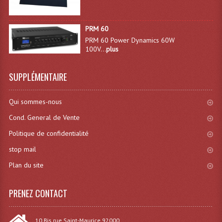
Connectiques, Prises Etc...
Adaptateurs Audio
PRM 60
PRM 60 Power Dynamics 60W
Divers Bricolage
100V...
plus
Divers Bricolage
SUPPLÉMENTAIRE
Haut-Parleurs Origine Sav
Qui sommes-nous
Membrannes De Haut Parleurs
Cond. General de Vente
Pieces Détachées Sav
Politique de confidentialité
Public-Adress
stop mail
Plan du site
Accessoires Public-Adress L100V
Amplificateurs (L 100v)
PRENEZ CONTACT
Enceintes Encastrables Ligne 100V 4-8 Ohm
10 Bis rue Saint-Maurice 92000