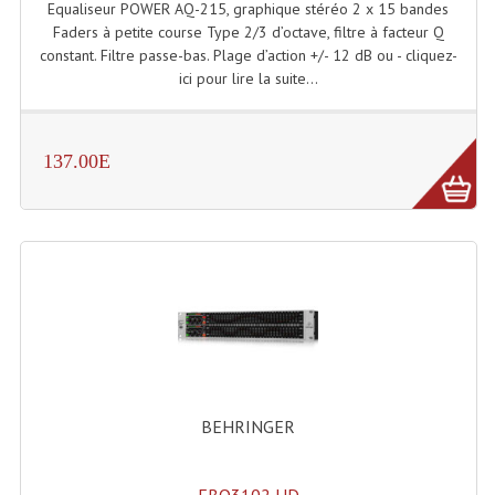
Equaliseur POWER AQ-215, graphique stéréo 2 x 15 bandes
Enceintes Hifi
Faders à petite course Type 2/3 d’octave, filtre à facteur Q
constant. Filtre passe-bas. Plage d’action +/- 12 dB ou - cliquez-
Enceintes Monitoring
ici pour lire la suite...
Filtres Actifs, Correcteurs
Haut-Parleurs Moteurs Tweeters Filtres
137.00E
Haut Parleurs Sono
Filtres Passifs
Haut-Parleurs Amplis Guitare
Moteurs Pavillons Pour Enceinte
Tweeters Pour Enceintes
BEHRINGER
Lecteurs Audio & Sources
Platines Disque Vinyles