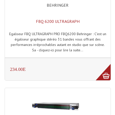
BEHRINGER
Système Sans Fil In-Ear Monitoring
Table Mixages Et Contrôleurs & Consoles
FBQ 6200 ULTRAGRAPH
Tables De Mixage DJ
Egaliseur FBQ ULTRAGRAPH PRO FBQ6200 Behringer : C'est un
Controleurs DJ USB / MP3
égaliseur graphique stéréo 31 bandes vous offrant des
performances irréprochables autant en studio que sur scène.
Consoles Sono Et Studio
Sa - cliquez-ici pour lire la suite...
Consoles Numériques
234.00E
Consoles Amplifiées
Lumière
Boules À Facettes
Changeurs De Couleurs
Déco Light