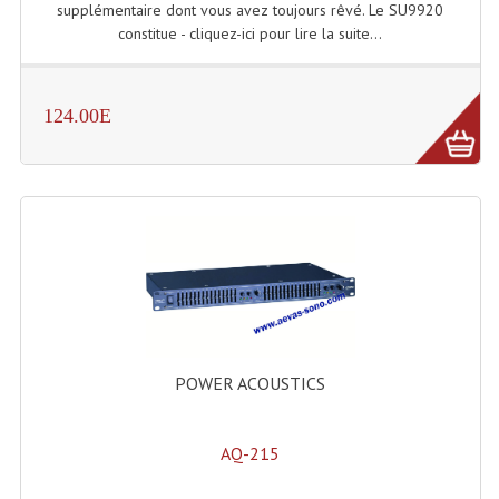
supplémentaire dont vous avez toujours rêvé. Le SU9920
Enceintes Et Caissons Basses
constitue - cliquez-ici pour lire la suite...
Packs Sono
Enceintes Amplifiées Actives
124.00E
Enceintes, Système Amplifiés
Enceintes Passives Sono
Retours De Scène
Caisson De Basse Amplifié
Caissons De Basses
Enceinte Nomade Bluetooth
POWER ACOUSTICS
Enceintes (Ecoutes De Studio)
AQ-215
Enceintes Autonomes Portables Amplifiées