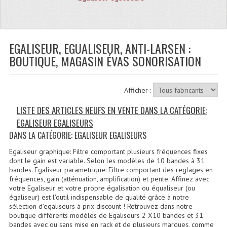
Quoi De Neuf?
Promotions
Plan Acces, Horaires.
EGALISEUR, EGUALISEUR, ANTI-LARSEN :
BOUTIQUE, MAGASIN ÉVAS SONORISATION
Location De Matériel
Le Matériel D´occasion
Afficher :
Recherche Avancée
LISTE DES ARTICLES NEUFS EN VENTE DANS LA CATÉGORIE:
EGALISEUR EGALISEURS
Recevoir Nos Promotions
DANS LA CATÉGORIE: EGALISEUR EGALISEURS
Faire Votre Devis
Egaliseur graphique: Filtre comportant plusieurs fréquences fixes
dont le gain est variable. Selon les modèles de 10 bandes à 31
CATÉGORIES
bandes. Egaliseur parametrique: Filtre comportant des reglages en
fréquences, gain (atténuation, amplification) et pente. Affinez avec
votre Egaliseur et votre propre égalisation ou équaliseur (ou
Sonorisation
égaliseur) est l'outil indispensable de qualité grâce à notre
sélection d'egaliseurs à prix discount ! Retrouvez dans notre
Accessoires Pieds Cellules Diamants
boutique différents modèles de Egaliseurs 2 X10 bandes et 31
bandes avec ou sans mise en rack et de plusieurs marques, comme