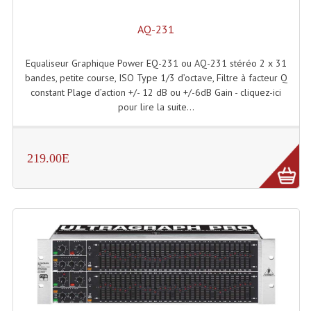
Microphones Scène Et Studio
AQ-231
Microphones Filaires
Equaliseur Graphique Power EQ-231 ou AQ-231 stéréo 2 x 31
Micro Sans Fil HF VHF 200MHZ
bandes, petite course, ISO Type 1/3 d’octave, Filtre à facteur Q
constant Plage d’action +/- 12 dB ou +/-6dB Gain - cliquez-ici
Micro Sans Fil HF UHF 800MHZ
pour lire la suite...
Micros De Studio
219.00E
Microphones De Surface
Multi-Effets, Reverbes Etc...
Peripheriques Traitements Et Accessoires
Portes Voix Mégaphones
Pupitre Pour Discours
Samplers, Échantillonneurs