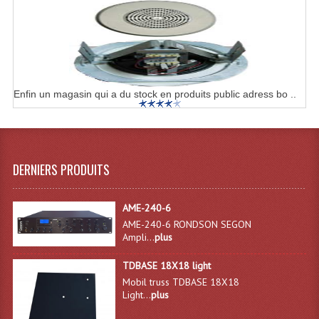
Projecteurs Poursuite
Projecteurs Théatre: Plan Convexe Fresnel
Rampe De Spots
Scanners
Enfin un magasin qui a du stock en produits public adress bo ..
Stroboscopes
Câbles, Connectiques.
DERNIERS PRODUITS
Câblage Electrique
AME-240-6
Câble Rallonge DMX512 MIDI
AME-240-6 RONDSON SEGON
Ampli...
plus
Câbles Module, Cables Audio
TDBASE 18X18 light
Câble Multi-Paires Audio
Mobil truss TDBASE 18X18
Light...
plus
Câbles Enceintes