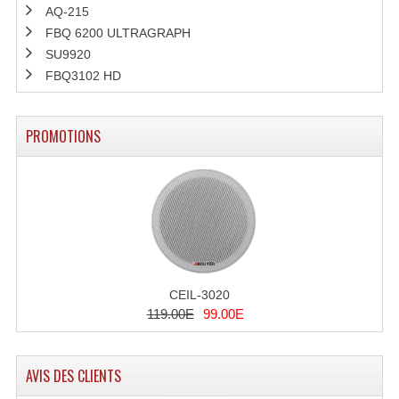
Projecteur Led Sur Batterie
AQ-215
FBQ 6200 ULTRAGRAPH
Projecteurs À Leds D'extérieurs
SU9920
Projecteurs Barres De Leds
FBQ3102 HD
Projecteurs Déco À Leds
PROMOTIONS
Projecteurs Leds
Projecteurs Plafonniers Et Encastrés
Projecteurs Théâtre Led
Projecteurs Traditionnels
CEIL-3020
Projecteurs Cycliodes
119.00E
99.00E
Projecteurs Découpes
Projecteurs Par : 16 À 64 Et Autres
AVIS DES CLIENTS