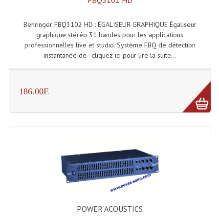
FBQ3102 HD
Lecteurs Cd À Plats
Behringer FBQ3102 HD : ÉGALISEUR GRAPHIQUE Égaliseur
Lecteurs Cd À Plats Lecteur MP3
graphique stéréo 31 bandes pour les applications
professionnelles live et studio. Système FBQ de détection
Lecteurs Double Cd Mixage Intégrée
instantanée de - cliquez-ici pour lire la suite...
Lecteurs Double Cd MP3
Lecteurs Lasers Simple Et Mp3 (rack 19")
186.00E
Minidisc
Digital Package Et Logiciel
Enregistreur Numérique
Platines Dvd Pour Dj
Platines Cassettes
POWER ACOUSTICS
Limiteur De Niveau Sonore