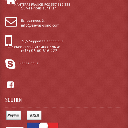
Enceintes Murales (Ligne 100V 16 - 8 Ohm)
----- NANTERRE FRANCE. RCS 337 819 338
Suivez-nous sur Plan
Hp À Chambre De Compression
Écrivez-nous à:
info@aevas-sono.com
Lecteurs Mp3 Et CDs Sources
Microphone PA & Micro Pupitre
6j /7 Support téléphonique:
--- 10h00 - 13h00 et 14h00 19h30.
(+33) 06 60 616 222
Projecteurs De Son
Sono: Conférences Securité Visite Guidée
Parlez-nous:
-
Système D'audio Guide
Système D'interprétation Simultanée
SOUTIEN
Système De Conférence
Système Visite Guidée
Sonorisation Securité EN-54