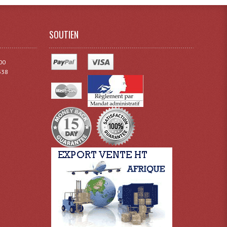
SOUTIEN
00
338