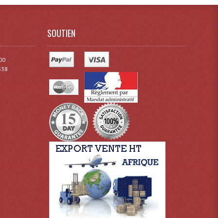
SOUTIEN
00
338