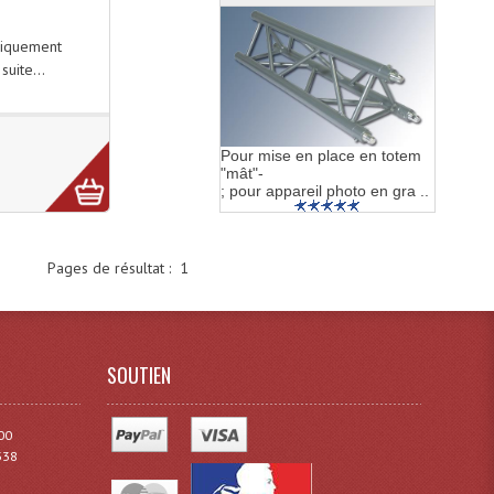
uniquement
suite...
Pour mise en place en totem
"mât"-
; pour appareil photo en gra ..
Pages de résultat :
1
SOUTIEN
00
338