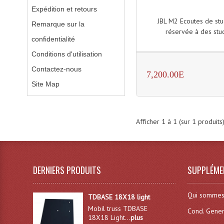
Expédition et retours
JBL M2 Ecoutes de stu
Remarque sur la
réservée à des studi
confidentialité
Conditions d'utilisation
Contactez-nous
7,200.00E
Site Map
Afficher
1
à
1
(sur
1
produits
DERNIERS PRODUITS
SUPPLÉME
Qui sommes
TDBASE 18X18 light
Mobil truss TDBASE
Cond. Gener
18X18 Light...
plus