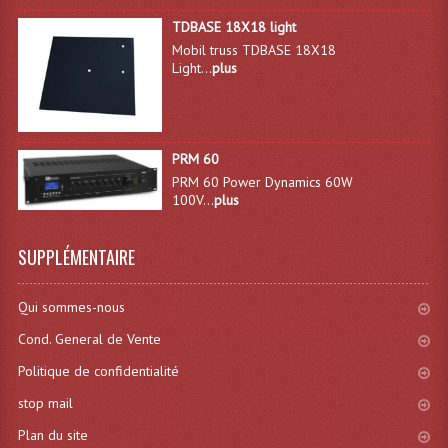
Projecteur Led Sur Batterie
TDBASE 18X18 light
Projecteurs À Leds D'extérieurs
Mobil truss TDBASE 18X18
Light...
plus
Projecteurs Barres De Leds
Projecteurs Déco À Leds
PRM 60
Projecteurs Leds
PRM 60 Power Dynamics 60W
100V...
plus
Projecteurs Plafonniers Et Encastrés
Projecteurs Théâtre Led
SUPPLÉMENTAIRE
Projecteurs Traditionnels
Qui sommes-nous
Projecteurs Cycliodes
Cond. General de Vente
Politique de confidentialité
Projecteurs Découpes
stop mail
Projecteurs Par : 16 À 64 Et Autres
Plan du site