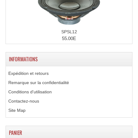
Effets LASERS
Laser Multi-Points
SPSL12
Lasers (Effets Volumetriques)
55.00E
Lasers D'extérieur Multi-Points
INFORMATIONS
Effets Lumineux À Leds
Expédition et retours
Effets Lumineux, Centre De Piste
Remarque sur la confidentialité
Effets Lumineux, Effets Disco
Conditions d'utilisation
Electronique Commande Light
Contactez-nous
Site Map
Blocs De Puissance
Chenillards Modulateurs
PANIER
Consoles Éclairage DMX