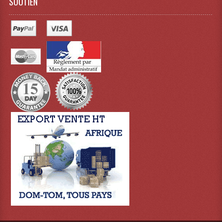
SOUTIEN
Connectiques, Prises Etc...
Adaptateurs Audio
Divers Bricolage
Divers Bricolage
Haut-Parleurs Origine Sav
Membrannes De Haut Parleurs
Pieces Détachées Sav
Public-Adress
Accessoires Public-Adress L100V
Amplificateurs (L 100v)
Enceintes Encastrables Ligne 100V 4-8 Ohm