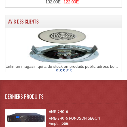
132.00E
122.00E
Lampes Leds
AVIS DES CLIENTS
Lampes PAR
Lampes Théatre
Les Packs Light
Lumières Noire
Enfin un magasin qui a du stock en produits public adress bo ..
Lyres
Panneaux, Piste Danse À Leds
Petit Effets Lumineux
DERNIERS PRODUITS
Projecteur De Gobo
AME-240-6
Projecteur Extérieur Multifaisceaux
AME-240-6 RONDSON SEGON
Ampli...
plus