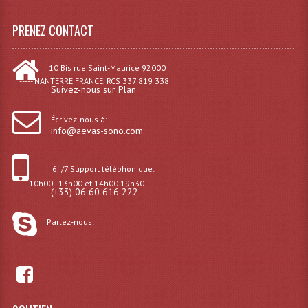
Projecteurs Poursuite
PRENEZ CONTACT
Projecteurs Théatre: Plan Convexe Fresnel
Rampe De Spots
10 Bis rue Saint-Maurice 92000
----- NANTERRE FRANCE. RCS 337 819 338
Suivez-nous sur Plan
Scanners
Stroboscopes
Écrivez-nous à:
info@aevas-sono.com
Câbles, Connectiques.
6j /7 Support téléphonique:
Câblage Electrique
--- 10h00 - 13h00 et 14h00 19h30.
(+33) 06 60 616 222
Câble Rallonge DMX512 MIDI
Parlez-nous:
Câbles Module, Cables Audio
-
Câble Multi-Paires Audio
Câbles Enceintes