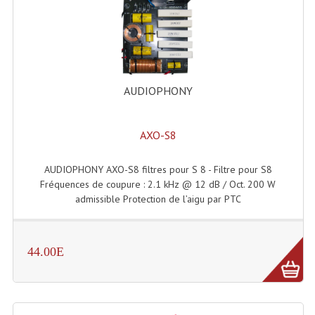
Enceintes Et Caissons Basses
Packs Sono
Enceintes Amplifiées Actives
AUDIOPHONY
Enceintes, Système Amplifiés
Enceintes Passives Sono
AXO-S8
Retours De Scène
AUDIOPHONY AXO-S8 filtres pour S 8 - Filtre pour S8
Caisson De Basse Amplifié
Fréquences de coupure : 2.1 kHz @ 12 dB / Oct. 200 W
admissible Protection de l’aigu par PTC
Caissons De Basses
Enceinte Nomade Bluetooth
44.00E
Enceintes (Ecoutes De Studio)
Enceintes Autonomes Portables Amplifiées