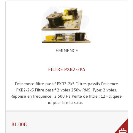
Lecteurs Cd À Plats
Lecteurs Cd À Plats Lecteur MP3
Lecteurs Double Cd Mixage Intégrée
Lecteurs Double Cd MP3
EMINENCE
Lecteurs Lasers Simple Et Mp3 (rack 19")
Minidisc
FILTRE PXB2-2K5
Digital Package Et Logiciel
Eminenece filtre passif PXB2-2k5 Filtres passifs Eminence
PXB2-2k5 Filtre passif 2 voies 250w RMS. Type: 2 voies.
Enregistreur Numérique
Réponse en fréquence : 2.500 Hz Pente de filtre : 12 - cliquez-
ici pour lire la suite...
Platines Dvd Pour Dj
Platines Cassettes
81.00E
Limiteur De Niveau Sonore