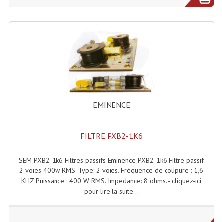
Microphones Scène Et Studio
Microphones Filaires
Micro Sans Fil HF VHF 200MHZ
Micro Sans Fil HF UHF 800MHZ
Micros De Studio
EMINENCE
Microphones De Surface
Multi-Effets, Reverbes Etc...
FILTRE PXB2-1K6
Peripheriques Traitements Et Accessoires
SEM PXB2-1k6 Filtres passifs Eminence PXB2-1k6 Filtre passif
2 voies 400w RMS. Type: 2 voies. Fréquence de coupure : 1,6
Portes Voix Mégaphones
KHZ Puissance : 400 W RMS. Impedance: 8 ohms. - cliquez-ici
pour lire la suite...
Pupitre Pour Discours
Samplers, Échantillonneurs