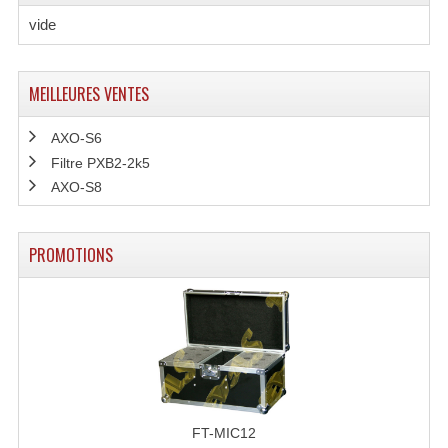
vide
Dispatches
Filtres Et Divers
MEILLEURES VENTES
Flexibles Lumineux Leds
AXO-S6
Guirlandes Lumineuse
Filtre PXB2-2k5
AXO-S8
Gyrophares À Leds
Lampes Ampoules
PROMOTIONS
Ampoules - Tubes Lumière Noire Black Gun
Lampes À Décharges
Lampes De Couleurs
Lampes Dichroique
FT-MIC12
Lampes Halogenes Divers