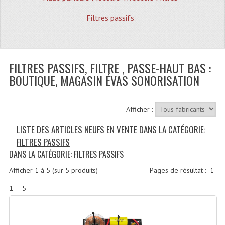
Quoi De Neuf?
Filtres passifs
Promotions
Plan Acces, Horaires.
FILTRES PASSIFS, FILTRE , PASSE-HAUT BAS :
Location De Matériel
BOUTIQUE, MAGASIN ÉVAS SONORISATION
Le Matériel D´occasion
Recherche Avancée
Afficher :
Recevoir Nos Promotions
LISTE DES ARTICLES NEUFS EN VENTE DANS LA CATÉGORIE:
FILTRES PASSIFS
Faire Votre Devis
DANS LA CATÉGORIE: FILTRES PASSIFS
CATÉGORIES
Afficher
1
à
5
(sur
5
produits)
Pages de résultat :
1
Sonorisation
1 - - 5
Accessoires Pieds Cellules Diamants