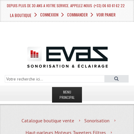
DEPUIS PLUS DE 30 ANS A VOTRE SERVICE. APPELEZ-NOUS :(+33) 06 60 61 62 22
CONNEXION
COMMANDER
VOIR PANIER
LA BOUTIQUE
MENU
PRINCIPAL
LA BOUTIQUE VENTE
Catalogue boutique vente
Sonorisation
MAGASIN
Haut-parleurs Moteurs Tweeters Filtres