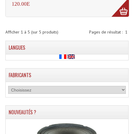
120.00E
Système Sans Fil In-Ear Monitoring
Table Mixages Et Contrôleurs & Consoles
Afficher
1
à
5
(sur
5
produits)
Pages de résultat :
1
Tables De Mixage DJ
Controleurs DJ USB / MP3
LANGUES
Consoles Sono Et Studio
Consoles Numériques
FABRICANTS
Consoles Amplifiées
Lumière
Boules À Facettes
NOUVEAUTÉS ?
Changeurs De Couleurs
Déco Light