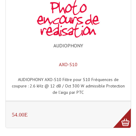
Enceintes Hifi
Enceintes Monitoring
Filtres Actifs, Correcteurs
Haut-Parleurs Moteurs Tweeters Filtres
AUDIOPHONY
Haut Parleurs Sono
AXO-S10
Filtres Passifs
AUDIOPHONY AXO-S10 Filtre pour S10 Fréquences de
Haut-Parleurs Amplis Guitare
coupure : 2.6 kHz @ 12 dB / Oct 300 W admissible Protection
de l’aigu par PTC
Moteurs Pavillons Pour Enceinte
Tweeters Pour Enceintes
54.00E
Lecteurs Audio & Sources
Platines Disque Vinyles