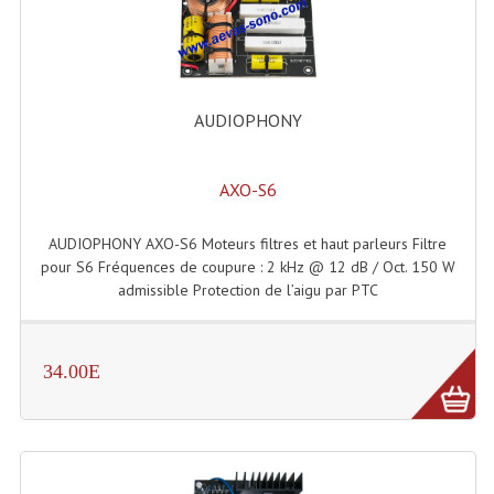
Accessoires Enceintes
Accessoires Micro, Pieds De Régie
Cellule (s)
AUDIOPHONY
Diamants
AXO-S6
Pieds D'enceintes
Selecteurs Audio Vidéo
AUDIOPHONY AXO-S6 Moteurs filtres et haut parleurs Filtre
pour S6 Fréquences de coupure : 2 kHz @ 12 dB / Oct. 150 W
Amplificateurs
admissible Protection de l’aigu par PTC
Amplificateurs Multi-Canaux
34.00E
Casques Stéréo
Compresseurs , Limiteurs , Noise Gate
Egaliseur Egaliseurs