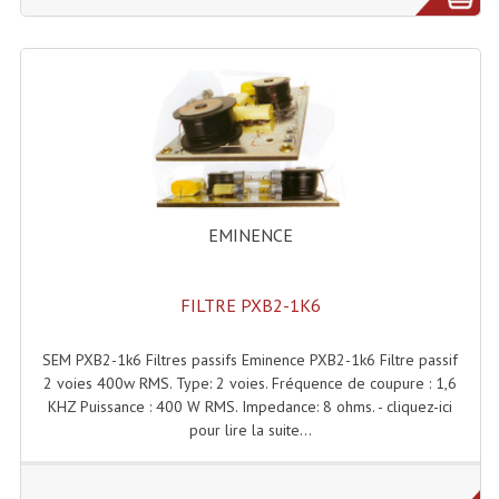
Microphones Scène Et Studio
Microphones Filaires
Micro Sans Fil HF VHF 200MHZ
Micro Sans Fil HF UHF 800MHZ
Micros De Studio
EMINENCE
Microphones De Surface
Multi-Effets, Reverbes Etc...
FILTRE PXB2-1K6
Peripheriques Traitements Et Accessoires
SEM PXB2-1k6 Filtres passifs Eminence PXB2-1k6 Filtre passif
2 voies 400w RMS. Type: 2 voies. Fréquence de coupure : 1,6
Portes Voix Mégaphones
KHZ Puissance : 400 W RMS. Impedance: 8 ohms. - cliquez-ici
pour lire la suite...
Pupitre Pour Discours
Samplers, Échantillonneurs