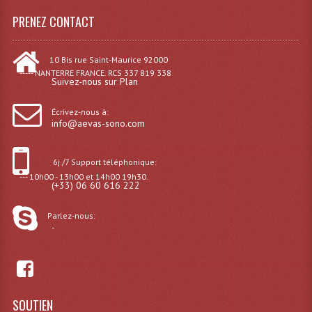
Projecteurs Poursuite
PRENEZ CONTACT
Projecteurs Théatre: Plan Convexe Fresnel
10 Bis rue Saint-Maurice 92000
Rampe De Spots
----- NANTERRE FRANCE. RCS 337 819 338
Suivez-nous sur Plan
Scanners
Écrivez-nous à:
Stroboscopes
info@aevas-sono.com
Câbles, Connectiques.
6j /7 Support téléphonique:
--- 10h00 - 13h00 et 14h00 19h30.
Câblage Electrique
(+33) 06 60 616 222
Câble Rallonge DMX512 MIDI
Parlez-nous:
-
Câbles Module, Cables Audio
Câble Multi-Paires Audio
Câbles Enceintes
SOUTIEN