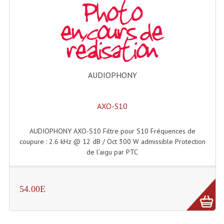
Enceintes Hifi
Enceintes Monitoring
Filtres Actifs, Correcteurs
Haut-Parleurs Moteurs Tweeters Filtres
AUDIOPHONY
Haut Parleurs Sono
AXO-S10
Filtres Passifs
AUDIOPHONY AXO-S10 Filtre pour S10 Fréquences de
Haut-Parleurs Amplis Guitare
coupure : 2.6 kHz @ 12 dB / Oct 300 W admissible Protection
de l’aigu par PTC
Moteurs Pavillons Pour Enceinte
Tweeters Pour Enceintes
54.00E
Lecteurs Audio & Sources
Platines Disque Vinyles