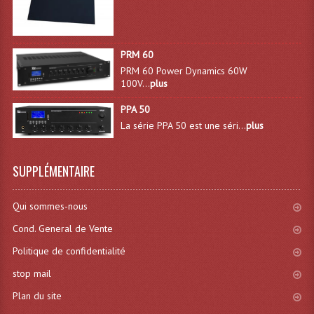
Projecteur Led Sur Batterie
Projecteurs À Leds D'extérieurs
PRM 60
Projecteurs Barres De Leds
PRM 60 Power Dynamics 60W
100V...
plus
Projecteurs Déco À Leds
PPA 50
Projecteurs Leds
La série PPA 50 est une séri...
plus
Projecteurs Plafonniers Et Encastrés
SUPPLÉMENTAIRE
Projecteurs Théâtre Led
Projecteurs Traditionnels
Qui sommes-nous
Cond. General de Vente
Projecteurs Cycliodes
Politique de confidentialité
Projecteurs Découpes
stop mail
Projecteurs Par : 16 À 64 Et Autres
Plan du site