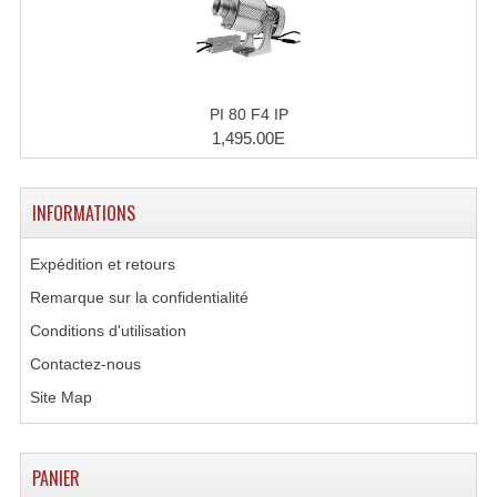
Effets LASERS
Laser Multi-Points
PI 80 F4 IP
Lasers (Effets Volumetriques)
1,495.00E
Lasers D'extérieur Multi-Points
INFORMATIONS
Effets Lumineux À Leds
Expédition et retours
Effets Lumineux, Centre De Piste
Remarque sur la confidentialité
Effets Lumineux, Effets Disco
Conditions d'utilisation
Electronique Commande Light
Contactez-nous
Site Map
Blocs De Puissance
Chenillards Modulateurs
PANIER
Consoles Éclairage DMX