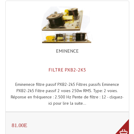
Lecteurs Cd À Plats
Lecteurs Cd À Plats Lecteur MP3
Lecteurs Double Cd Mixage Intégrée
Lecteurs Double Cd MP3
EMINENCE
Lecteurs Lasers Simple Et Mp3 (rack 19")
Minidisc
FILTRE PXB2-2K5
Digital Package Et Logiciel
Eminenece filtre passif PXB2-2k5 Filtres passifs Eminence
PXB2-2k5 Filtre passif 2 voies 250w RMS. Type: 2 voies.
Enregistreur Numérique
Réponse en fréquence : 2.500 Hz Pente de filtre : 12 - cliquez-
ici pour lire la suite...
Platines Dvd Pour Dj
Platines Cassettes
81.00E
Limiteur De Niveau Sonore