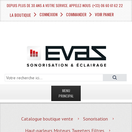
DEPUIS PLUS DE 30 ANS A VOTRE SERVICE. APPELEZ-NOUS :(+33) 06 60 61 62 22
CONNEXION
COMMANDER
VOIR PANIER
LA BOUTIQUE
MENU
PRINCIPAL
LA BOUTIQUE VENTE
Catalogue boutique vente
Sonorisation
MAGASIN
Haut-parleurs Moteurs Tweeters Filtres