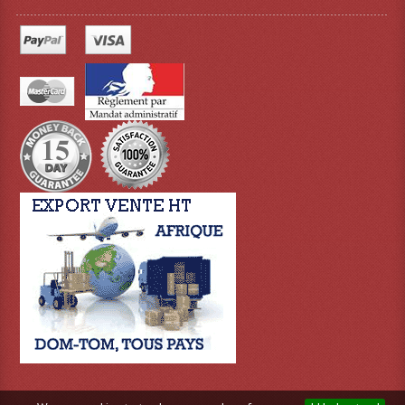
Connectiques, Prises Etc...
Adaptateurs Audio
Divers Bricolage
Divers Bricolage
Haut-Parleurs Origine Sav
Membrannes De Haut Parleurs
Pieces Détachées Sav
Public-Adress
Accessoires Public-Adress L100V
Amplificateurs (L 100v)
Enceintes Encastrables Ligne 100V 4-8 Ohm