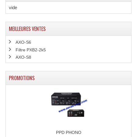
vide
Dispatches
Filtres Et Divers
MEILLEURES VENTES
Flexibles Lumineux Leds
AXO-S6
Guirlandes Lumineuse
Filtre PXB2-2k5
AXO-S8
Gyrophares À Leds
Lampes Ampoules
PROMOTIONS
Ampoules - Tubes Lumière Noire Black Gun
Lampes À Décharges
Lampes De Couleurs
Lampes Dichroique
PPD PHONO
Lampes Halogenes Divers