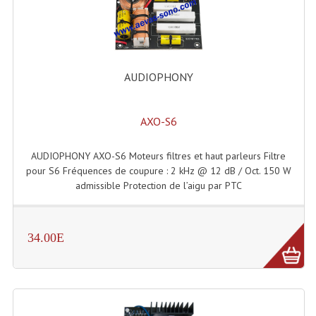
Accessoires Enceintes
Accessoires Micro, Pieds De Régie
Cellule (s)
AUDIOPHONY
Diamants
AXO-S6
Pieds D'enceintes
Selecteurs Audio Vidéo
AUDIOPHONY AXO-S6 Moteurs filtres et haut parleurs Filtre
pour S6 Fréquences de coupure : 2 kHz @ 12 dB / Oct. 150 W
Amplificateurs
admissible Protection de l’aigu par PTC
Amplificateurs Multi-Canaux
34.00E
Casques Stéréo
Compresseurs , Limiteurs , Noise Gate
Egaliseur Egaliseurs