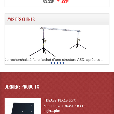
80.00E
71.00E
Lampes Leds
AVIS DES CLIENTS
Lampes PAR
Lampes Théatre
Les Packs Light
Lumières Noire
Je recherchais à faire l'achat d'une structure ASD, après co ..
Lyres
Panneaux, Piste Danse À Leds
Petit Effets Lumineux
DERNIERS PRODUITS
Projecteur De Gobo
TDBASE 18X18 light
Projecteur Extérieur Multifaisceaux
Mobil truss TDBASE 18X18
Light...
plus