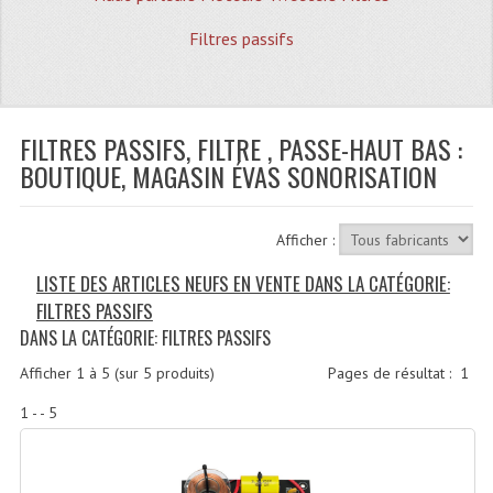
Quoi De Neuf?
Filtres passifs
Promotions
Plan Acces, Horaires.
FILTRES PASSIFS, FILTRE , PASSE-HAUT BAS :
Location De Matériel
BOUTIQUE, MAGASIN ÉVAS SONORISATION
Le Matériel D´occasion
Recherche Avancée
Afficher :
Recevoir Nos Promotions
LISTE DES ARTICLES NEUFS EN VENTE DANS LA CATÉGORIE:
FILTRES PASSIFS
Faire Votre Devis
DANS LA CATÉGORIE: FILTRES PASSIFS
CATÉGORIES
Afficher
1
à
5
(sur
5
produits)
Pages de résultat :
1
Sonorisation
1 - - 5
Accessoires Pieds Cellules Diamants