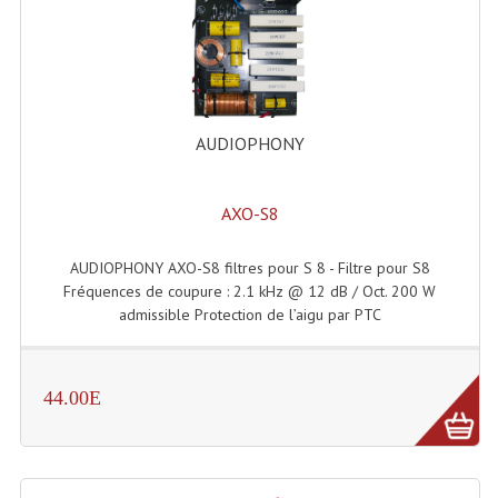
Enceintes Et Caissons Basses
Packs Sono
Enceintes Amplifiées Actives
AUDIOPHONY
Enceintes, Système Amplifiés
Enceintes Passives Sono
AXO-S8
Retours De Scène
AUDIOPHONY AXO-S8 filtres pour S 8 - Filtre pour S8
Caisson De Basse Amplifié
Fréquences de coupure : 2.1 kHz @ 12 dB / Oct. 200 W
admissible Protection de l’aigu par PTC
Caissons De Basses
Enceinte Nomade Bluetooth
44.00E
Enceintes (Ecoutes De Studio)
Enceintes Autonomes Portables Amplifiées