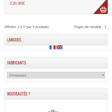
120.00E
Système Sans Fil In-Ear Monitoring
Table Mixages Et Contrôleurs & Consoles
Afficher
1
à
5
(sur
5
produits)
Pages de résultat :
1
Tables De Mixage DJ
Controleurs DJ USB / MP3
LANGUES
Consoles Sono Et Studio
Consoles Numériques
FABRICANTS
Consoles Amplifiées
Lumière
Boules À Facettes
NOUVEAUTÉS ?
Changeurs De Couleurs
Déco Light