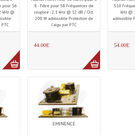
8 - Filtre pour S8 Fréquences de
S10 Fréque
re pour S6
coupure : 2.1 kHz @ 12 dB / Oct.
kHz @ 1
 2 kHz @
200 W admissible Protection de
admissible P
ssible
l’aigu par PTC
r PTC
44.00E
54.00E
EMINENCE