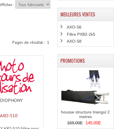
Afficher :
MEILLEURES VENTES
AXO-S6
Filtre PXB2-2k5
AXO-S8
Pages de résultat :
1
PROMOTIONS
UDIOPHONY
housse structure triangul 2
AXO-S10
metres
169.00E
145.00E
 AXO-S10 Filtre pour