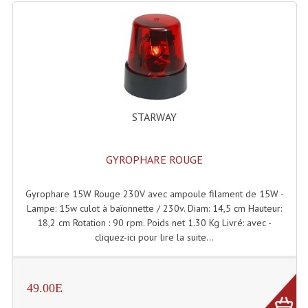
Enceintes Hifi
Enceintes Monitoring
Filtres Actifs, Correcteurs
Haut-Parleurs Moteurs Tweeters Filtres
STARWAY
Haut Parleurs Sono
Filtres Passifs
GYROPHARE ROUGE
Haut-Parleurs Amplis Guitare
Gyrophare 15W Rouge 230V avec ampoule filament de 15W -
Lampe: 15w culot à baïonnette / 230v. Diam: 14,5 cm Hauteur:
Moteurs Pavillons Pour Enceinte
18,2 cm Rotation : 90 rpm. Poids net 1.30 Kg Livré: avec -
cliquez-ici pour lire la suite...
Tweeters Pour Enceintes
Lecteurs Audio & Sources
49.00E
Platines Disque Vinyles