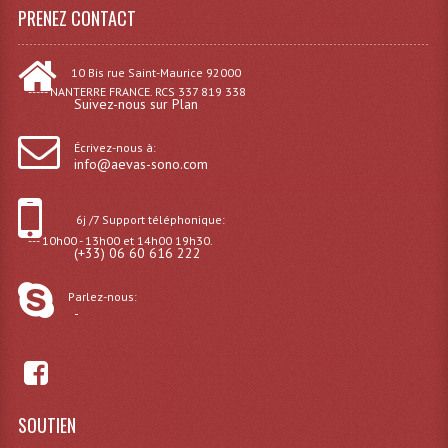
PRENEZ CONTACT
Lampes Leds
10 Bis rue Saint-Maurice 92000
Lampes PAR
----- NANTERRE FRANCE. RCS 337 819 338
Suivez-nous sur Plan
Lampes Théatre
Écrivez-nous à:
info@aevas-sono.com
Les Packs Light
Lumières Noire
6j /7 Support téléphonique:
--- 10h00 - 13h00 et 14h00 19h30.
Lyres
(+33) 06 60 616 222
Panneaux, Piste Danse À Leds
Parlez-nous:
-
Petit Effets Lumineux
Projecteur De Gobo
Projecteur Extérieur Multifaisceaux
SOUTIEN