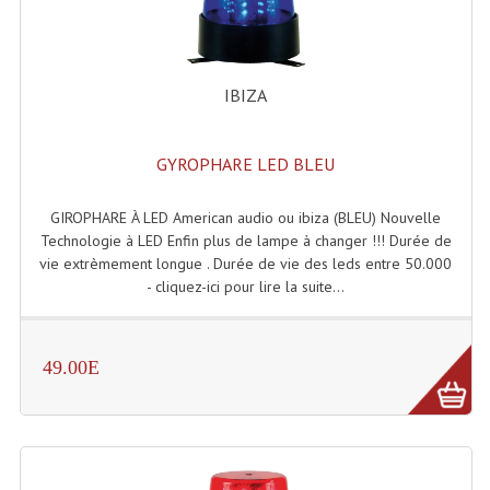
Accessoires Enceintes
Accessoires Micro, Pieds De Régie
IBIZA
Cellule (s)
Diamants
GYROPHARE LED BLEU
Pieds D'enceintes
GIROPHARE À LED American audio ou ibiza (BLEU) Nouvelle
Selecteurs Audio Vidéo
Technologie à LED Enfin plus de lampe à changer !!! Durée de
vie extrèmement longue . Durée de vie des leds entre 50.000
Amplificateurs
- cliquez-ici pour lire la suite...
Amplificateurs Multi-Canaux
49.00E
Casques Stéréo
Compresseurs , Limiteurs , Noise Gate
Egaliseur Egaliseurs