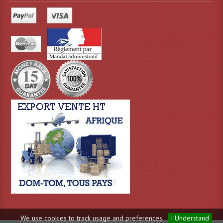
Projecteur Led Sur Batterie
Projecteurs À Leds D'extérieurs
Projecteurs Barres De Leds
Projecteurs Déco À Leds
Projecteurs Leds
Projecteurs Plafonniers Et Encastrés
Projecteurs Théâtre Led
Projecteurs Traditionnels
Projecteurs Cycliodes
Projecteurs Découpes
Projecteurs Par : 16 À 64 Et Autres
We use cookies to track usage and preferences.
I Understand