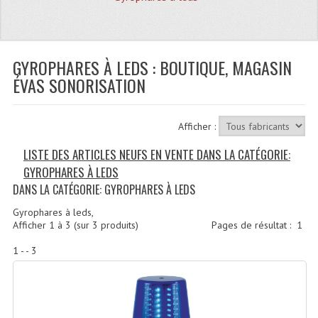
Quoi De Neuf?
Promotions
Plan Acces, Horaires.
GYROPHARES À LEDS : BOUTIQUE, MAGASIN
ÉVAS SONORISATION
Location De Matériel
Le Matériel D´occasion
Afficher :
Recherche Avancée
LISTE DES ARTICLES NEUFS EN VENTE DANS LA CATÉGORIE:
GYROPHARES À LEDS
Recevoir Nos Promotions
DANS LA CATÉGORIE: GYROPHARES À LEDS
Faire Votre Devis
Gyrophares à leds,
Afficher
1
à
3
(sur
3
produits)
Pages de résultat :
1
CATÉGORIES
1 - - 3
Sonorisation
Accessoires Pieds Cellules Diamants