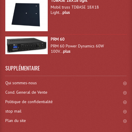
TDBASE 18X18 light
Mobil truss TDBASE 18X18
Dispatches
Light...
plus
Filtres Et Divers
Flexibles Lumineux Leds
PRM 60
PRM 60 Power Dynamics 60W
Guirlandes Lumineuse
100V...
plus
Gyrophares À Leds
SUPPLÉMENTAIRE
Lampes Ampoules
Qui sommes-nous
Ampoules - Tubes Lumière Noire Black Gun
Cond. General de Vente
Lampes À Décharges
Politique de confidentialité
Lampes De Couleurs
stop mail
Lampes Dichroique
Plan du site
Lampes Halogenes Divers