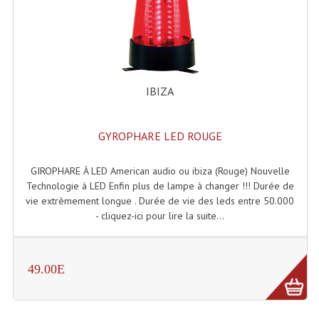
Enceintes Et Caissons Basses
Packs Sono
Enceintes Amplifiées Actives
IBIZA
Enceintes, Système Amplifiés
Enceintes Passives Sono
GYROPHARE LED ROUGE
Retours De Scène
GIROPHARE À LED American audio ou ibiza (Rouge) Nouvelle
Caisson De Basse Amplifié
Technologie à LED Enfin plus de lampe à changer !!! Durée de
vie extrèmement longue . Durée de vie des leds entre 50.000
Caissons De Basses
- cliquez-ici pour lire la suite...
Enceinte Nomade Bluetooth
49.00E
Enceintes (Ecoutes De Studio)
Enceintes Autonomes Portables Amplifiées