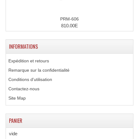
Microphones Scène Et Studio
PRM-606
Microphones Filaires
810.00E
Micro Sans Fil HF VHF 200MHZ
INFORMATIONS
Micro Sans Fil HF UHF 800MHZ
Micros De Studio
Expédition et retours
Remarque sur la confidentialité
Microphones De Surface
Conditions d'utilisation
Multi-Effets, Reverbes Etc...
Contactez-nous
Peripheriques Traitements Et Accessoires
Site Map
Portes Voix Mégaphones
PANIER
Pupitre Pour Discours
vide
Samplers, Échantillonneurs