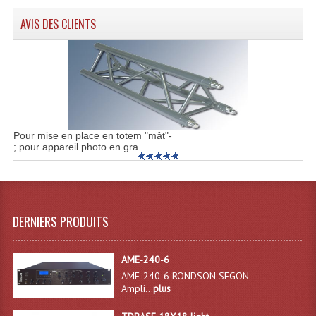
AVIS DES CLIENTS
Effets LASERS
Laser Multi-Points
Lasers (Effets Volumetriques)
Lasers D'extérieur Multi-Points
Pour mise en place en totem "mât"-
Effets Lumineux À Leds
; pour appareil photo en gra ..
Effets Lumineux, Centre De Piste
Effets Lumineux, Effets Disco
DERNIERS PRODUITS
Electronique Commande Light
Blocs De Puissance
AME-240-6
AME-240-6 RONDSON SEGON
Chenillards Modulateurs
Ampli...
plus
Consoles Éclairage DMX