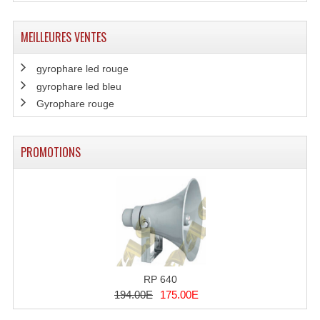
Système Sans Fil In-Ear Monitoring
MEILLEURES VENTES
Table Mixages Et Contrôleurs & Consoles
gyrophare led rouge
Tables De Mixage DJ
gyrophare led bleu
Gyrophare rouge
Controleurs DJ USB / MP3
Consoles Sono Et Studio
PROMOTIONS
Consoles Numériques
Consoles Amplifiées
Lumière
Boules À Facettes
RP 640
Changeurs De Couleurs
194.00E
175.00E
Déco Light