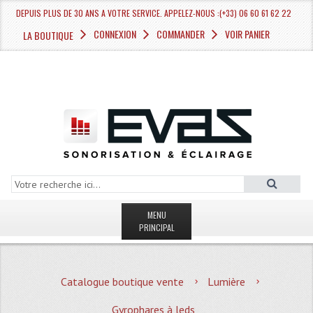
DEPUIS PLUS DE 30 ANS A VOTRE SERVICE. APPELEZ-NOUS :(+33) 06 60 61 62 22
CONNEXION
COMMANDER
VOIR PANIER
LA BOUTIQUE
MENU
PRINCIPAL
LA BOUTIQUE VENTE
Catalogue boutique vente
Lumière
MAGASIN
Gyrophares à leds