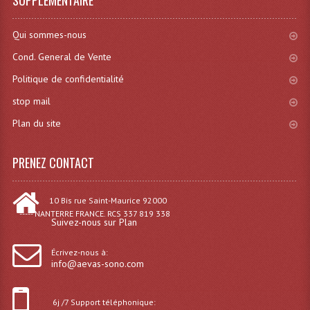
Effets LASERS
Qui sommes-nous
Laser Multi-Points
Cond. General de Vente
Politique de confidentialité
Lasers (Effets Volumetriques)
stop mail
Lasers D'extérieur Multi-Points
Plan du site
Effets Lumineux À Leds
PRENEZ CONTACT
Effets Lumineux, Centre De Piste
Effets Lumineux, Effets Disco
10 Bis rue Saint-Maurice 92000
----- NANTERRE FRANCE. RCS 337 819 338
Suivez-nous sur Plan
Electronique Commande Light
Blocs De Puissance
Écrivez-nous à:
info@aevas-sono.com
Chenillards Modulateurs
6j /7 Support téléphonique:
Consoles Éclairage DMX