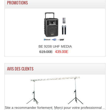
PROMOTIONS
Microphones Scène Et Studio
Microphones Filaires
Micro Sans Fil HF VHF 200MHZ
Micro Sans Fil HF UHF 800MHZ
Micros De Studio
BE 9208 UHF MEDIA
619.00E
439.00E
Microphones De Surface
Multi-Effets, Reverbes Etc...
AVIS DES CLIENTS
Peripheriques Traitements Et Accessoires
Portes Voix Mégaphones
Pupitre Pour Discours
Samplers, Échantillonneurs
Site a recommander fortement. Merci pour votre professionnal ..