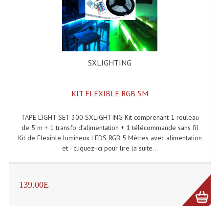
Enceintes Et Caissons Basses
Packs Sono
Enceintes Amplifiées Actives
SXLIGHTING
Enceintes, Système Amplifiés
Enceintes Passives Sono
KIT FLEXIBLE RGB 5M
Retours De Scène
TAPE LIGHT SET 300 SXLIGHTING Kit comprenant 1 rouleau
Caisson De Basse Amplifié
de 5 m + 1 transfo d'alimentation + 1 télécommande sans fil
Kit de Flexible lumineux LEDS RGB 5 Mètres avec alimentation
Caissons De Basses
et - cliquez-ici pour lire la suite...
Enceinte Nomade Bluetooth
139.00E
Enceintes (Ecoutes De Studio)
Enceintes Autonomes Portables Amplifiées