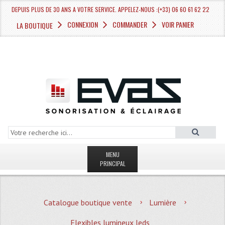
DEPUIS PLUS DE 30 ANS A VOTRE SERVICE. APPELEZ-NOUS :(+33) 06 60 61 62 22
CONNEXION
COMMANDER
VOIR PANIER
LA BOUTIQUE
MENU
PRINCIPAL
LA BOUTIQUE VENTE
Catalogue boutique vente
Lumière
MAGASIN
Flexibles lumineux leds