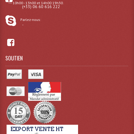
--- 10h00 - 13h00 et 14h00 19h30.
(+33) 06 60 616 222
Dispatches
Parlez-nous:
Filtres Et Divers
-
Flexibles Lumineux Leds
Guirlandes Lumineuse
SOUTIEN
Gyrophares À Leds
Lampes Ampoules
Ampoules - Tubes Lumière Noire Black Gun
Lampes À Décharges
Lampes De Couleurs
Lampes Dichroique
Lampes Halogenes Divers