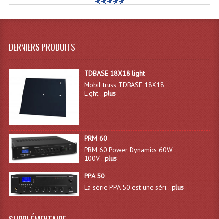
Système Sans Fil In-Ear Monitoring
Table Mixages Et Contrôleurs & Consoles
DERNIERS PRODUITS
Tables De Mixage DJ
TDBASE 18X18 light
Controleurs DJ USB / MP3
Mobil truss TDBASE 18X18
Light...
plus
Consoles Sono Et Studio
Consoles Numériques
Consoles Amplifiées
PRM 60
PRM 60 Power Dynamics 60W
Lumière
100V...
plus
Boules À Facettes
PPA 50
La série PPA 50 est une séri...
plus
Changeurs De Couleurs
Déco Light
SUPPLÉMENTAIRE