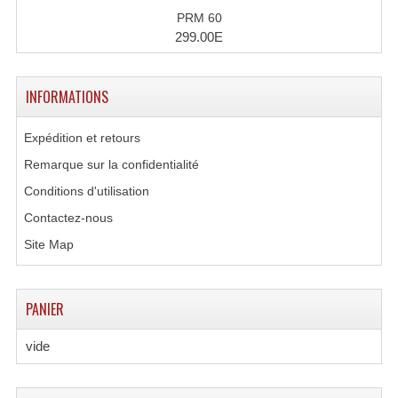
Lecteurs Cd À Plats
PRM 60
299.00E
Lecteurs Cd À Plats Lecteur MP3
Lecteurs Double Cd Mixage Intégrée
INFORMATIONS
Lecteurs Double Cd MP3
Expédition et retours
Lecteurs Lasers Simple Et Mp3 (rack 19")
Remarque sur la confidentialité
Conditions d'utilisation
Minidisc
Contactez-nous
Digital Package Et Logiciel
Site Map
Enregistreur Numérique
PANIER
Platines Dvd Pour Dj
vide
Platines Cassettes
Limiteur De Niveau Sonore