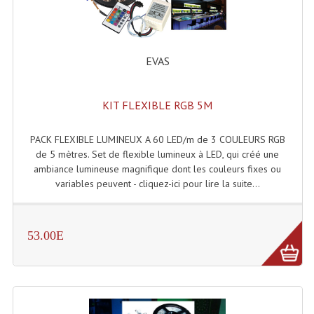
Accessoires Enceintes
Accessoires Micro, Pieds De Régie
EVAS
Cellule (s)
Diamants
KIT FLEXIBLE RGB 5M
Pieds D'enceintes
PACK FLEXIBLE LUMINEUX A 60 LED/m de 3 COULEURS RGB
Selecteurs Audio Vidéo
de 5 mètres. Set de flexible lumineux à LED, qui créé une
ambiance lumineuse magnifique dont les couleurs fixes ou
Amplificateurs
variables peuvent - cliquez-ici pour lire la suite...
Amplificateurs Multi-Canaux
53.00E
Casques Stéréo
Compresseurs , Limiteurs , Noise Gate
Egaliseur Egaliseurs