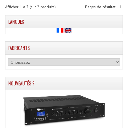
Enceintes Hifi
Afficher
1
à
2
(sur
2
produits)
Pages de résultat :
1
Enceintes Monitoring
LANGUES
Filtres Actifs, Correcteurs
Haut-Parleurs Moteurs Tweeters Filtres
FABRICANTS
Haut Parleurs Sono
Filtres Passifs
Haut-Parleurs Amplis Guitare
NOUVEAUTÉS ?
Moteurs Pavillons Pour Enceinte
Tweeters Pour Enceintes
Lecteurs Audio & Sources
Platines Disque Vinyles