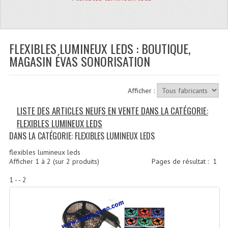
Quoi De Neuf?
Promotions
Plan Acces, Horaires.
FLEXIBLES LUMINEUX LEDS : BOUTIQUE,
MAGASIN ÉVAS SONORISATION
Location De Matériel
Le Matériel D´occasion
Afficher :
Recherche Avancée
LISTE DES ARTICLES NEUFS EN VENTE DANS LA CATÉGORIE:
FLEXIBLES LUMINEUX LEDS
Recevoir Nos Promotions
DANS LA CATÉGORIE: FLEXIBLES LUMINEUX LEDS
Faire Votre Devis
flexibles lumineux leds
Afficher
1
à
2
(sur
2
produits)
Pages de résultat :
1
CATÉGORIES
1 - - 2
Sonorisation
Accessoires Pieds Cellules Diamants