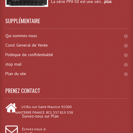
La série PPA 50 est une séri...
plus
Enceintes Murales (Ligne 100V 16 - 8 Ohm)
Hp À Chambre De Compression
SUPPLÉMENTAIRE
Lecteurs Mp3 Et CDs Sources
Qui sommes-nous
Microphone PA & Micro Pupitre
Cond. General de Vente
Projecteurs De Son
Politique de confidentialité
stop mail
Sono: Conférences Securité Visite Guidée
Plan du site
Système D'audio Guide
PRENEZ CONTACT
Système D'interprétation Simultanée
Système De Conférence
10 Bis rue Saint-Maurice 92000
----- NANTERRE FRANCE. RCS 337 819 338
Système Visite Guidée
Suivez-nous sur Plan
Sonorisation Securité EN-54
Écrivez-nous à: