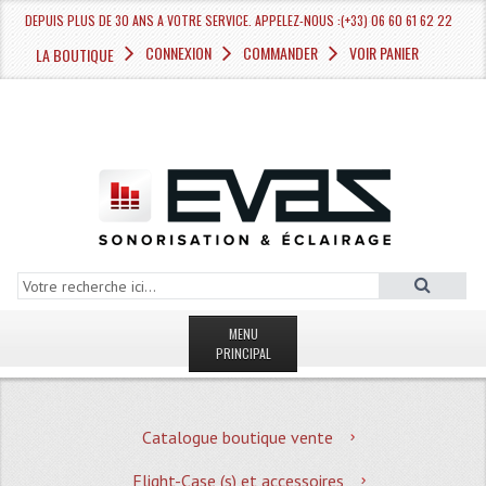
DEPUIS PLUS DE 30 ANS A VOTRE SERVICE. APPELEZ-NOUS :(+33) 06 60 61 62 22
CONNEXION
COMMANDER
VOIR PANIER
LA BOUTIQUE
MENU
PRINCIPAL
LA BOUTIQUE VENTE
Catalogue boutique vente
MAGASIN
Flight-Case (s) et accessoires