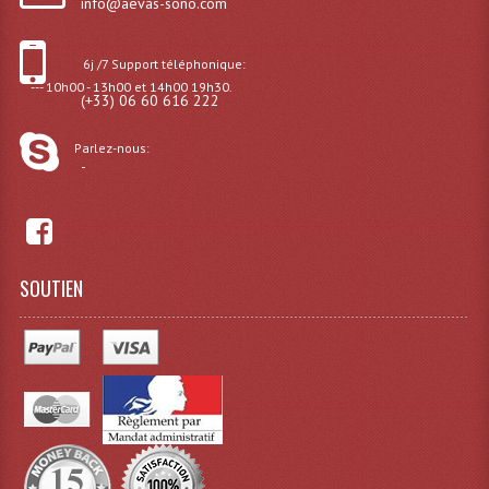
info@aevas-sono.com
Système Boucle Magnétique
6j /7 Support téléphonique:
Structures, Pieds, Ponts...
--- 10h00 - 13h00 et 14h00 19h30.
(+33) 06 60 616 222
Angle AG20 Structure Contest
Parlez-nous:
Angle AG29 Structure Contest
-
Angle DECO22Q Structure Contest
Angle DECOTRI Structure Contest
SOUTIEN
Angle DUO Structure Contest
Angles Structure ASD SX290
Angles Structure ASD SZ 290
Angles Structure Duo290
Angles Structure QUATRO290