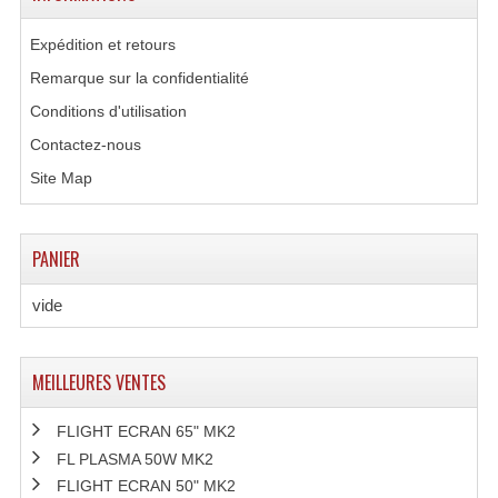
Projecteur Led Sur Batterie
Expédition et retours
Projecteurs À Leds D'extérieurs
Remarque sur la confidentialité
Projecteurs Barres De Leds
Conditions d'utilisation
Projecteurs Déco À Leds
Contactez-nous
Site Map
Projecteurs Leds
Projecteurs Plafonniers Et Encastrés
PANIER
Projecteurs Théâtre Led
vide
Projecteurs Traditionnels
Projecteurs Cycliodes
MEILLEURES VENTES
Projecteurs Découpes
FLIGHT ECRAN 65" MK2
FL PLASMA 50W MK2
Projecteurs Par : 16 À 64 Et Autres
FLIGHT ECRAN 50" MK2