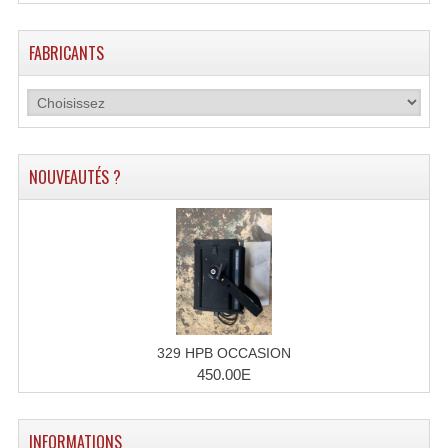
Lampes Leds
FABRICANTS
Lampes PAR
Lampes Théatre
Les Packs Light
NOUVEAUTÉS ?
Lumières Noire
Lyres
Panneaux, Piste Danse À Leds
Petit Effets Lumineux
329 HPB OCCASION
Projecteur De Gobo
450.00E
Projecteur Extérieur Multifaisceaux
INFORMATIONS