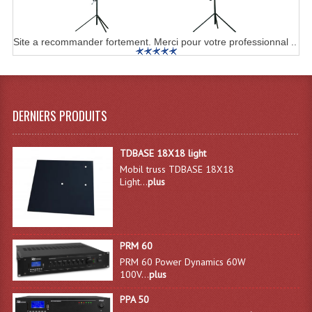
Connectiques, Prises Etc...
Adaptateurs Audio
Site a recommander fortement. Merci pour votre professionnal ..
Divers Bricolage
Divers Bricolage
DERNIERS PRODUITS
Haut-Parleurs Origine Sav
Membrannes De Haut Parleurs
TDBASE 18X18 light
Mobil truss TDBASE 18X18
Pieces Détachées Sav
Light...
plus
Public-Adress
Accessoires Public-Adress L100V
PRM 60
PRM 60 Power Dynamics 60W
Amplificateurs (L 100v)
100V...
plus
Enceintes Encastrables Ligne 100V 4-8 Ohm
PPA 50