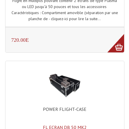
Flight en multiplis pouvant contenir 2 écrans de type Plasma
ou LED jusqu'à 50 pouces et tous les accessoires
Microphones Scène Et Studio
Caractéristiques : Compartiment amovible (séparation par une
planche de - cliquez-ici pour lire la suite...
Microphones Filaires
Micro Sans Fil HF VHF 200MHZ
720.00E
Micro Sans Fil HF UHF 800MHZ
Micros De Studio
Microphones De Surface
Multi-Effets, Reverbes Etc...
Peripheriques Traitements Et Accessoires
Portes Voix Mégaphones
POWER FLIGHT-CASE
Pupitre Pour Discours
Samplers, Échantillonneurs
FL ECRAN DB 50 MK2