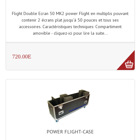
Système Sans Fil In-Ear Monitoring
Flight Double Ecran 50 MK2 power Flight en multiplis pouvant
contenir 2 écrans plat jusqu’à 50 pouces et tous ses
Table Mixages Et Contrôleurs & Consoles
accessoires. Caractéristiques techniques: Compartiment
amovible - cliquez-ici pour lire la suite...
Tables De Mixage DJ
Controleurs DJ USB / MP3
720.00E
Consoles Sono Et Studio
Consoles Numériques
Consoles Amplifiées
Lumière
Boules À Facettes
Changeurs De Couleurs
POWER FLIGHT-CASE
Déco Light