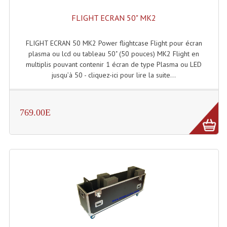
Effets LASERS
FLIGHT ECRAN 50" MK2
Laser Multi-Points
FLIGHT ECRAN 50 MK2 Power flightcase Flight pour écran
plasma ou lcd ou tableau 50" (50 pouces) MK2 Flight en
Lasers (Effets Volumetriques)
multiplis pouvant contenir 1 écran de type Plasma ou LED
jusqu’à 50 - cliquez-ici pour lire la suite...
Lasers D'extérieur Multi-Points
Effets Lumineux À Leds
769.00E
Effets Lumineux, Centre De Piste
Effets Lumineux, Effets Disco
Electronique Commande Light
Blocs De Puissance
Chenillards Modulateurs
Consoles Éclairage DMX