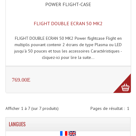
POWER FLIGHT-CASE
Dispatches
FLIGHT DOUBLE ECRAN 50 MK2
Filtres Et Divers
Flexibles Lumineux Leds
FLIGHT DOUBLE ECRAN 50 MK2 Power flightcase Flight en
multiplis pouvant contenir 2 écrans de type Plasma ou LED
Guirlandes Lumineuse
jusqu'à 50 pouces et tous les accessoires Caractéristiques -
cliquez-ici pour lire la suite...
Gyrophares À Leds
Lampes Ampoules
769.00E
Ampoules - Tubes Lumière Noire Black Gun
Lampes À Décharges
Afficher
1
à
7
(sur
7
produits)
Pages de résultat :
1
Lampes De Couleurs
LANGUES
Lampes Dichroique
Lampes Halogenes Divers