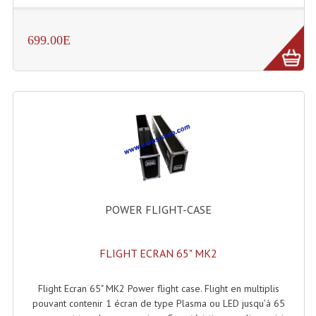
Enceintes Hifi
699.00E
Enceintes Monitoring
Filtres Actifs, Correcteurs
Haut-Parleurs Moteurs Tweeters Filtres
Haut Parleurs Sono
Filtres Passifs
Haut-Parleurs Amplis Guitare
POWER FLIGHT-CASE
Moteurs Pavillons Pour Enceinte
Tweeters Pour Enceintes
FLIGHT ECRAN 65" MK2
Lecteurs Audio & Sources
Flight Ecran 65" MK2 Power flight case. Flight en multiplis
Platines Disque Vinyles
pouvant contenir 1 écran de type Plasma ou LED jusqu’à 65