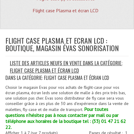
Quoi De Neuf?
Flight case Plasma et écran LCD
Promotions
Plan Acces, Horaires.
FLIGHT CASE PLASMA ET ECRAN LCD :
Location De Matériel
BOUTIQUE, MAGASIN ÉVAS SONORISATION
Le Matériel D´occasion
LISTE DES ARTICLES NEUFS EN VENTE DANS LA CATÉGORIE:
Recherche Avancée
FLIGHT CASE PLASMA ET ÉCRAN LCD
Recevoir Nos Promotions
DANS LA CATÉGORIE: FLIGHT CASE PLASMA ET ÉCRAN LCD
Faire Votre Devis
Choisir le magasin Evas pour vos achats de flight-case pour vos
écran plasma, écran leds une solution de malle à des prix très bas,
une solution pas cher. Evas sono distributeur de fly case sera vous
CATÉGORIES
conseiller grâce à ces plus de 30 ans d'expérience dans la vente de
Pour toutes
malettes, fly-case et de malle de transport.
Sonorisation
questions n'hésitez pas à nous contacter par mail ou par
téléphone aux horaires de la boutique tel : (33) 01 47 21 62
Accessoires Pieds Cellules Diamants
22.
Afficher
1
à
7
(sur
7
produits)
Pages de résultat :
1