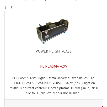
Accessoires Enceintes
1 - - 7
Accessoires Micro, Pieds De Régie
Cellule (s)
Diamants
Pieds D'enceintes
POWER FLIGHT-CASE
Selecteurs Audio Vidéo
Amplificateurs
FL PLASMA 42W
Amplificateurs Multi-Canaux
FL PLASMA 42W Flight Plasma Universel avec Roues - 42"
Casques Stéréo
FLIGHT-CASES PLASMA UNIVERSEL 107cm / 42” Flight en
multiplis pouvant contenir 1 écran plasma 107cm (Dalle) ainsi
Compresseurs , Limiteurs , Noise Gate
que tous - cliquez-ici pour lire la suite...
Egaliseur Egaliseurs