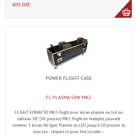
Enceintes Et Caissons Basses
409.00E
Packs Sono
Enceintes Amplifiées Actives
Enceintes, Système Amplifiés
Enceintes Passives Sono
Retours De Scène
POWER FLIGHT-CASE
Caisson De Basse Amplifié
Caissons De Basses
FL PLASMA 50W MK2
Enceinte Nomade Bluetooth
FLIGHT ECRAN 50 MK2 Flight pour écran plasma ou lcd ou
Enceintes (Ecoutes De Studio)
tableau 50" (50 pouces) MK2 Flight en multiplis pouvant
contenir 1 écran de type Plasma ou LED jusqu’à 50 pouces et
Enceintes Autonomes Portables Amplifiées
tous les - cliquez-ici pour lire la suite...