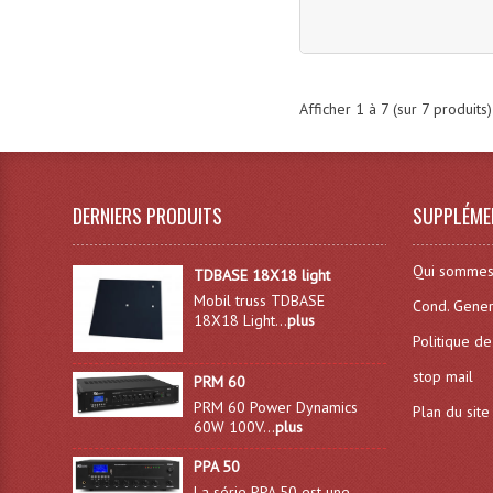
Afficher
1
à
7
(sur
7
produits)
DERNIERS PRODUITS
SUPPLÉME
Qui sommes
TDBASE 18X18 light
Mobil truss TDBASE
Cond. Gener
18X18 Light...
plus
Politique de
stop mail
PRM 60
PRM 60 Power Dynamics
Plan du site
60W 100V...
plus
PPA 50
La série PPA 50 est une