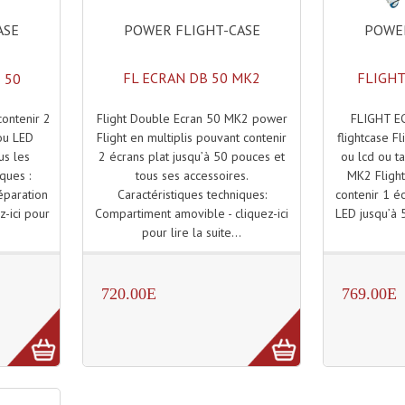
POWER FLIGHT-CASE
POWER
ASE
FL ECRAN DB 50 MK2
FLIGHT
 50
Flight Double Ecran 50 MK2 power
FLIGHT E
contenir 2
Flight en multiplis pouvant contenir
flightcase F
ou LED
2 écrans plat jusqu’à 50 pouces et
ou lcd ou t
us les
tous ses accessoires.
MK2 Flight
ques :
Caractéristiques techniques:
contenir 1 é
éparation
Compartiment amovible - cliquez-ici
LED jusqu’à 5
z-ici pour
pour lire la suite...
720.00E
769.00E