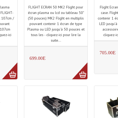
FLIGHT ECRAN 50 MK2 Flight pour
Flight Ecra
Plasma
écran plasma ou lcd ou tableau 50"
case. Fligh
" FLIGHT-
(50 pouces) MK2 Flight en multiplis
contenir 1 é
 107cm /
pouvant contenir 1 écran de type
LED jusqu’à
pouvant
Plasma ou LED jusqu’à 50 pouces et
accessoire
a 107cm
tous les - cliquez-ici pour lire la
cliquez-ic
quez-ici
suite...
.
705.00E
699.00E