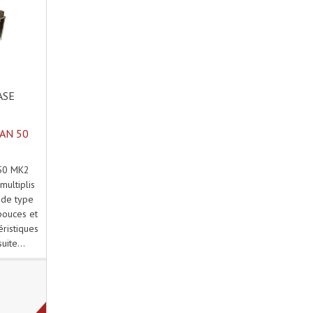
ASE
AN 50
50 MK2
multiplis
 de type
pouces et
éristiques
uite...