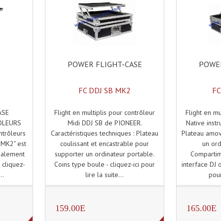
POWER FLIGHT-CASE
POWER
FC DDJ SB MK2
FC
Flight en multiplis pour contrôleur
Flight en mu
ASE
Midi DDJ SB de PIONEER.
Native inst
OLEURS
Caractéristiques techniques : Plateau
Plateau amov
ntrôleurs
coulissant et encastrable pour
un ord
 MK2" est
supporter un ordinateur portable.
Compartim
cialement
Coins type boule - cliquez-ici pour
interface DJ o
 cliquez-
lire la suite...
pour
..
159.00E
165.00E