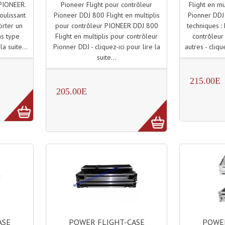
Pioneer Flight pour contrôleur
Flight en mu
 PIONEER.
Pioneer DDJ 800 Flight en multiplis
Pionner DDJ 
oulissant
pour contrôleur PIONEER DDJ 800
techniques : 
orter un
Flight en multiplis pour contrôleur
contrôleur
ns type
Pionner DDJ - cliquez-ici pour lire la
autres - clique
la suite...
suite...
215.00E
205.00E
POWER FLIGHT-CASE
POWER
ASE