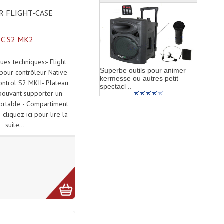
 FLIGHT-CASE
FC S2 MK2
ques techniques:- Flight
Superbe outils pour animer
 pour contrôleur Native
kermesse ou autres petit
ontrol S2 MKII- Plateau
spectacl ..
pouvant supporter un
ortable - Compartiment
 cliquez-ici pour lire la
suite...