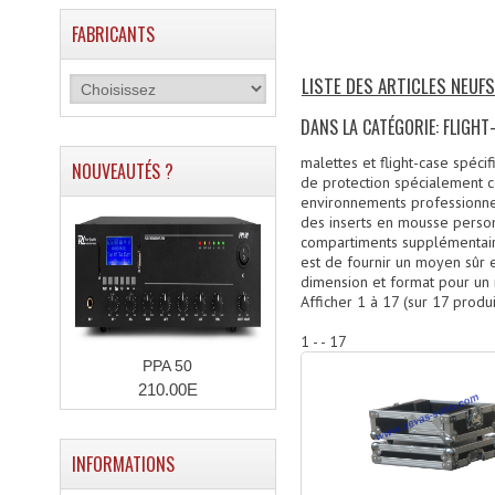
FABRICANTS
LISTE DES ARTICLES NEUF
DANS LA CATÉGORIE: FLIGH
malettes et flight-case spéci
NOUVEAUTÉS ?
de protection spécialement c
environnements professionnel
des inserts en mousse person
compartiments supplémentaires
est de fournir un moyen sûr e
dimension et format pour un 
Afficher
1
à
17
(sur
17
produi
1 - - 17
PPA 50
210.00E
INFORMATIONS