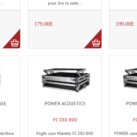
pour lire la suite...
..
179.00E
199.00E
POWER ACOUSTICS
POWE
ASE
FC DDJ 800
F
Flight case Malette FC DDJ 800
POWER case 
ontrôleur