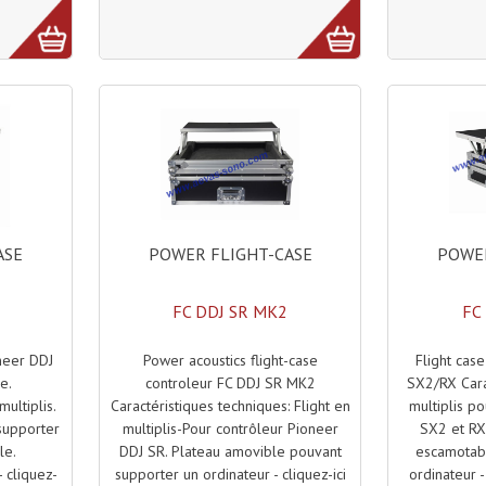
POWER FLIGHT-CASE
POWER
ASE
FC DDJ SR MK2
FC
Power acoustics flight-case
Flight cas
oneer DDJ
controleur FC DDJ SR MK2
SX2/RX Carac
e.
Caractéristiques techniques: Flight en
multiplis p
multiplis.
multiplis-Pour contrôleur Pioneer
SX2 et RX
supporter
DDJ SR. Plateau amovible pouvant
escamotab
le.
supporter un ordinateur - cliquez-ici
ordinateur - 
 cliquez-