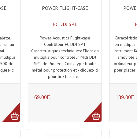
POWER FLIGHT-CASE
POWER
ASE
FC DDJ SP1
Power Acoustics Flight-case
Caractéristi
alette,
Contrôleur FC DDJ SP1
en multiplis
ur un au
Caractéristiques techniques: Flight en
instrument K
ai.
multiplis pour contrôleur Midi DDJ
amovible 
 multiplis
SP1 de Pioneer. Coins type boule
ordinateur p
C500 de
métal pour protection et - cliquez-ici
pour placer -
iquez-ici
pour lire la suite...
.
69.00E
139.00E