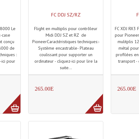
FC DDJ SZ/RZ
F
Flight en multiplis pour contrôleur
FC XDJ RX3 F
 8000 Le
Midi DDJ SZ et RZ de
pour Pioneer
t-case
PioneerCaractéristiques techniques:-
mulitplis 
nt conçu
Système encastrable- Plateau
métal pour
 8000 de
coulissant pour supporter un
profilées e
hniques :
ordinateur - cliquez-ici pour lire la
transport - 
z-ici pour
suite...
265.00E
265.00E