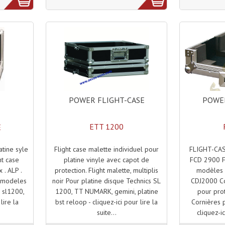
POWER FLIGHT-CASE
POWER
ETT 1200
E
Flight case malette individuel pour
FLIGHT-CAS
atine syle
platine vinyle avec capot de
FCD 2900 Fl
ht case
protection. Flight malette, multiplis
modèles 
 . ALP .
noir Pour platine disque Technics SL
CDJ2000 Co
s modeles
1200, TT NUMARK, gemini, platine
pour pro
s sl1200,
bst reloop - cliquez-ici pour lire la
Cornières p
lire la
suite...
cliquez-ic