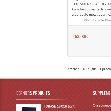
CDJ 900 NXS & CDJ 200
Caractéristiques technique
type boule métal pour - cl
pour lire la suite..
162.00E
Afficher
1
à
14
(sur
14
produi
DERNIERS PRODUITS
SUPPLÉME
Qui sommes
TDBASE 18X18 light