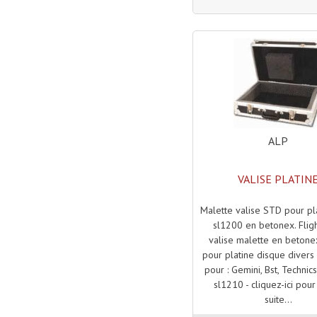
ALP
VALISE PLATIN
Malette valise STD pour pl
sl1200 en betonex. Flig
valise malette en betonex
pour platine disque diver
pour : Gemini, Bst, Technic
sl1210 - cliquez-ici pour 
suite...