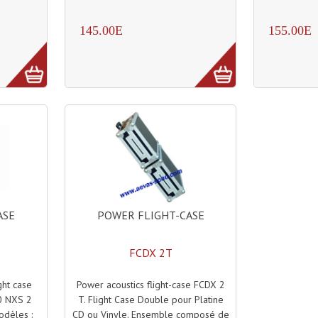
145.00E
155.00E
POWER FLIGHT-CASE
ASE
FCDX 2T
Power acoustics flight-case FCDX 2
ht case
T. Flight Case Double pour Platine
0 NXS 2
CD ou Vinyle. Ensemble composé de
odèles :