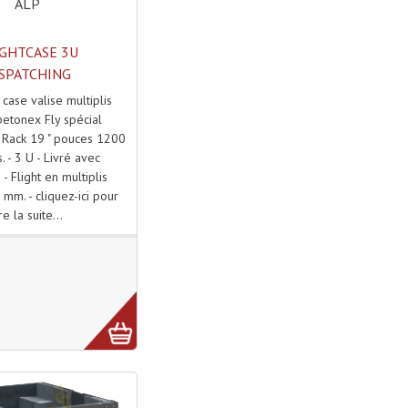
ALP
IGHTCASE 3U
SPATCHING
 case valise multiplis
etonex Fly spécial
 - Rack 19 " pouces 1200
. - 3 U - Livré avec
- Flight en multiplis
mm. - cliquez-ici pour
ire la suite...