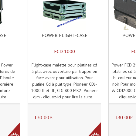
POWER FLIGHT-CASE
POWER
ASE
FCD 1000
F
Flight-case malette pour platines cd
Power FCD 29
S Power
à plat avec ouverture par trappe en
platines cd à 
tures de
face avant pour utilisation. Pour
bi-couleur no
PE boule
platine Cd à plat type: Pioneer CDJ-
noir Pour mo
Cornière
1000 II et III , CDJ 800 MK2 -Pioneer
& CDJ2000 Co
nforts -
djm - cliquez-ici pour lire la suite...
cliquez-ic
uite...
130.00E
130.00E