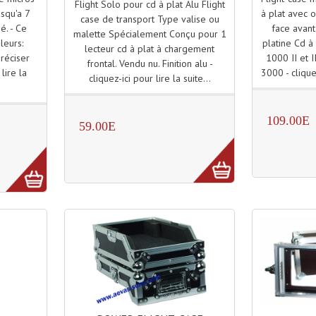
Flight Solo pour cd à plat Alu Flight
à plat avec 
usqu'a 7
case de transport Type valise ou
face avant 
né. - Ce
malette Spécialement Conçu pour 1
platine Cd à
leurs:
lecteur cd à plat à chargement
1000 II et 
préciser
frontal. Vendu nu. Finition alu -
3000 - cliquez
lire la
cliquez-ici pour lire la suite...
109.00E
59.00E