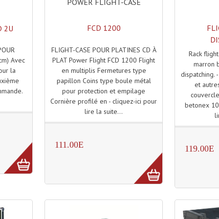
POWER FLIGHT-CASE
FCD 1200
FL
D 2U
DI
FLIGHT-CASE POUR PLATINES CD À
 POUR
Rack flight
PLAT Power Flight FCD 1200 Flight
cm) Avec
marron b
en multiplis Fermetures type
our la
dispatching.
papillon Coins type boule métal
uxième
et autres
pour protection et empilage
ommande.
couvercle 
Cornière profilé en - cliquez-ici pour
.
betonex 10 
lire la suite...
l
111.00E
119.00E