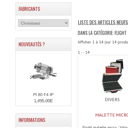
FABRICANTS
LISTE DES ARTICLES NEUFS
DANS LA CATÉGORIE: FLIGHT
Afficher
1
à
14
(sur
14
produi
NOUVEAUTÉS ?
1 - - 14
PI 80 F4 IP
DIVERS
1,495.00E
MALETTE MICR
INFORMATIONS
Flight malette micro : Vali