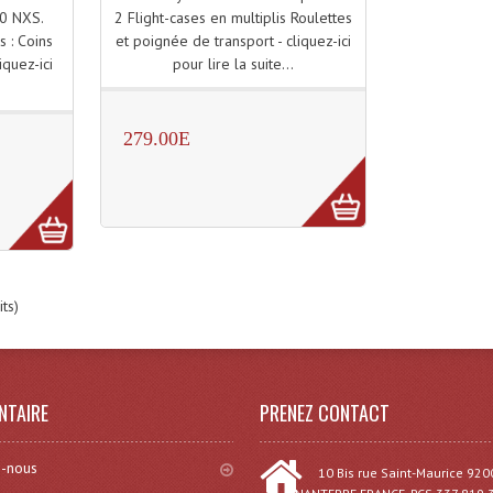
2 Flight-cases en multiplis Roulettes
0 NXS.
et poignée de transport - cliquez-ici
s : Coins
pour lire la suite...
iquez-ici
.
279.00E
ts)
NTAIRE
PRENEZ CONTACT
-nous
10 Bis rue Saint-Maurice 920