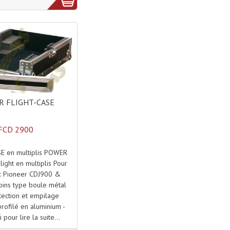
 FLIGHT-CASE
FCD 2900
E en multiplis POWER
ight en multiplis Pour
: Pioneer CDJ900 &
ins type boule métal
tection et empilage
rofilé en aluminium -
i pour lire la suite...