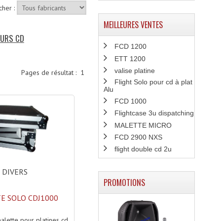
cher :
MEILLEURES VENTES
EURS CD
FCD 1200
ETT 1200
valise platine
Pages de résultat :
1
Flight Solo pour cd à plat
Alu
FCD 1000
Flightcase 3u dispatching
MALETTE MICRO
FCD 2900 NXS
flight double cd 2u
DIVERS
PROMOTIONS
E SOLO CDJ1000
malette pour platines cd