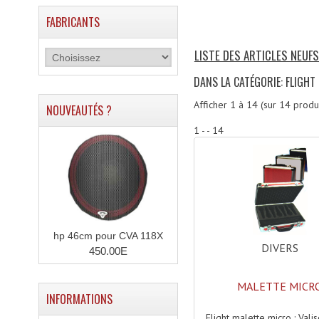
FABRICANTS
LISTE DES ARTICLES NEUFS
DANS LA CATÉGORIE: FLIGHT
Afficher
1
à
14
(sur
14
produi
NOUVEAUTÉS ?
1 - - 14
hp 46cm pour CVA 118X
DIVERS
450.00E
MALETTE MICR
INFORMATIONS
Flight malette micro : Vali