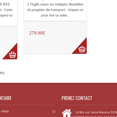
2 Flight-cases en multiplis Roulettes
0 NXS.
et poignée de transport - cliquez-ici
s : Coins
pour lire la suite...
iquez-ici
.
279.00E
ts)
NTAIRE
PRENEZ CONTACT
-nous
10 Bis rue Saint-Maurice 920