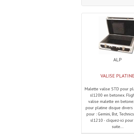
ALP
VALISE PLATIN
Malette valise STD pour pl
sl1200 en betonex. Flig
valise malette en betonex
pour platine disque diver
pour : Gemini, Bst, Technic
sl1210 - cliquez-ici pour 
suite...