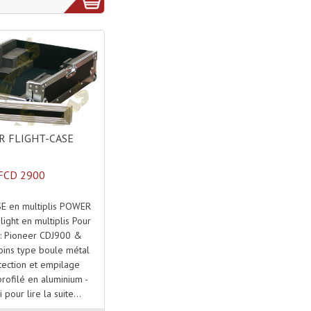
 FLIGHT-CASE
FCD 2900
E en multiplis POWER
ight en multiplis Pour
: Pioneer CDJ900 &
ins type boule métal
tection et empilage
rofilé en aluminium -
i pour lire la suite...