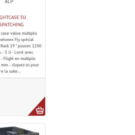
ALP
IGHTCASE 3U
SPATCHING
 case valise multiplis
etonex Fly spécial
 - Rack 19 " pouces 1200
. - 3 U - Livré avec
- Flight en multiplis
mm. - cliquez-ici pour
ire la suite...