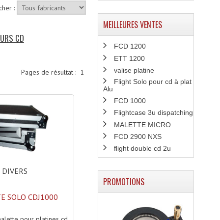
cher :
MEILLEURES VENTES
EURS CD
FCD 1200
ETT 1200
valise platine
Pages de résultat :
1
Flight Solo pour cd à plat
Alu
FCD 1000
Flightcase 3u dispatching
MALETTE MICRO
FCD 2900 NXS
flight double cd 2u
DIVERS
PROMOTIONS
E SOLO CDJ1000
malette pour platines cd