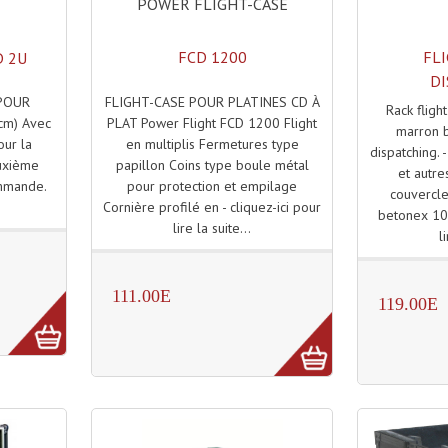
POWER FLIGHT-CASE
FCD 1200
FL
D 2U
DI
FLIGHT-CASE POUR PLATINES CD À
 POUR
Rack flight
PLAT Power Flight FCD 1200 Flight
cm) Avec
marron b
en multiplis Fermetures type
our la
dispatching.
papillon Coins type boule métal
uxième
et autres
pour protection et empilage
ommande.
couvercle 
Cornière profilé en - cliquez-ici pour
.
betonex 10 
lire la suite...
l
111.00E
119.00E