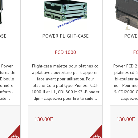
POWER FLIGHT-CASE
POWER
ASE
FCD 1000
F
Flight-case malette pour platines cd
Power FCD 29
S Power
à plat avec ouverture par trappe en
platines cd à 
tures de
face avant pour utilisation. Pour
bi-couleur no
PE boule
platine Cd à plat type: Pioneer CDJ-
noir Pour mo
Cornière
1000 II et III , CDJ 800 MK2 -Pioneer
& CDJ2000 Co
nforts -
djm - cliquez-ici pour lire la suite...
cliquez-ic
uite...
130.00E
130.00E