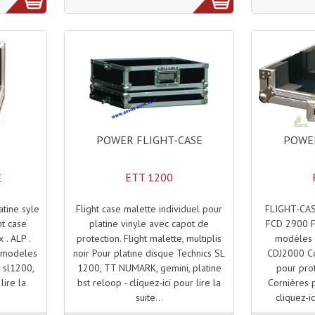
POWER FLIGHT-CASE
POWER
ETT 1200
E
Flight case malette individuel pour
FLIGHT-CAS
atine syle
platine vinyle avec capot de
FCD 2900 Fl
ht case
protection. Flight malette, multiplis
modèles 
 . ALP .
noir Pour platine disque Technics SL
CDJ2000 Co
s modeles
1200, TT NUMARK, gemini, platine
pour pro
s sl1200,
bst reloop - cliquez-ici pour lire la
Cornières p
lire la
suite...
cliquez-ic