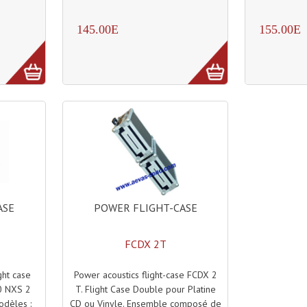
145.00E
155.00E
POWER FLIGHT-CASE
ASE
FCDX 2T
Power acoustics flight-case FCDX 2
ht case
T. Flight Case Double pour Platine
0 NXS 2
CD ou Vinyle. Ensemble composé de
odèles :