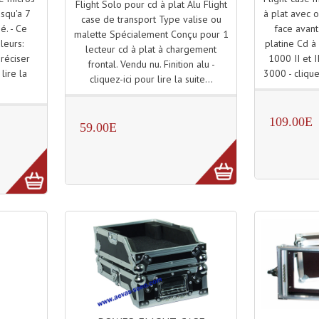
Flight Solo pour cd à plat Alu Flight
à plat avec 
usqu'a 7
case de transport Type valise ou
face avant 
né. - Ce
malette Spécialement Conçu pour 1
platine Cd à
leurs:
lecteur cd à plat à chargement
1000 II et 
préciser
frontal. Vendu nu. Finition alu -
3000 - cliquez
lire la
cliquez-ici pour lire la suite...
109.00E
59.00E