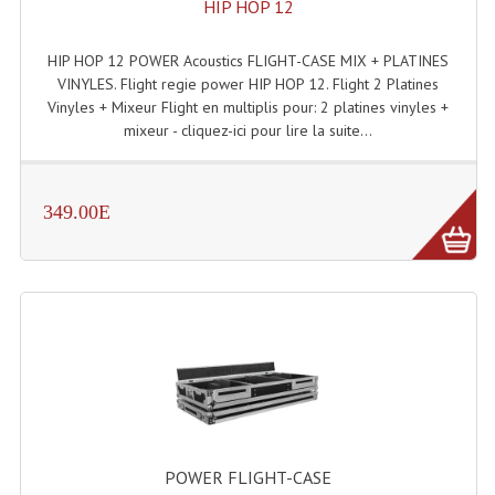
HIP HOP 12
Rack 19" PRO Betonex
HIP HOP 12 POWER Acoustics FLIGHT-CASE MIX + PLATINES
VINYLES. Flight regie power HIP HOP 12. Flight 2 Platines
Rack 19" Standard Betonex
Vinyles + Mixeur Flight en multiplis pour: 2 platines vinyles +
Sac Trolley De Transport
mixeur - cliquez-ici pour lire la suite...
Sacs & Housses De Transport
349.00E
Valises Pour Clavier
Rack 19 Pouces Multiplis
Accessoires Flight-Case Coins Roulettes
Rack 19" STYLE VSR (capot En L)
Machines À Effets Fumées, Mousses, Liquid
Machines À Fumées
POWER FLIGHT-CASE
Effets Projection Et Jet De CO2