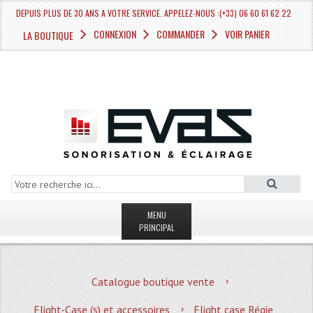
DEPUIS PLUS DE 30 ANS A VOTRE SERVICE. APPELEZ-NOUS :(+33) 06 60 61 62 22
CONNEXION
COMMANDER
VOIR PANIER
LA BOUTIQUE
MENU
PRINCIPAL
LA BOUTIQUE VENTE
Catalogue boutique vente
MAGASIN
Flight-Case (s) et accessoires
Flight case Régie