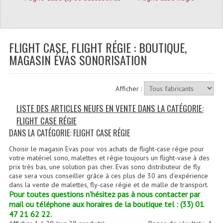
Quoi De Neuf?
Promotions
Plan Acces, Horaires.
FLIGHT CASE, FLIGHT RÉGIE : BOUTIQUE,
MAGASIN ÉVAS SONORISATION
Location De Matériel
Le Matériel D´occasion
Afficher :
Recherche Avancée
LISTE DES ARTICLES NEUFS EN VENTE DANS LA CATÉGORIE:
FLIGHT CASE RÉGIE
Recevoir Nos Promotions
DANS LA CATÉGORIE: FLIGHT CASE RÉGIE
Faire Votre Devis
Choisir le magasin Evas pour vos achats de flight-case régie pour
votre matériel sono, malettes et régie toujours un flight-vase à des
CATÉGORIES
prix très bas, une solution pas cher. Evas sono distributeur de fly
case sera vous conseiller grâce à ces plus de 30 ans d'expérience
dans la vente de malettes, fly-case régie et de malle de transport.
Sonorisation
Pour toutes questions n'hésitez pas à nous contacter par
mail ou téléphone aux horaires de la boutique tel : (33) 01
Accessoires Pieds Cellules Diamants
47 21 62 22.