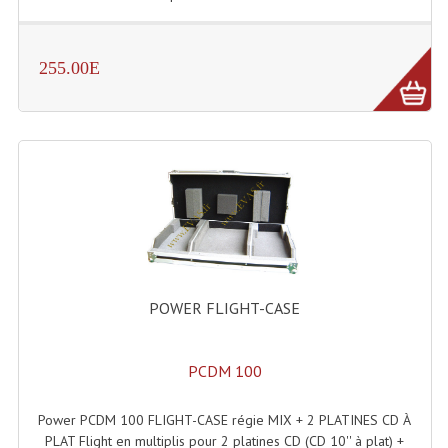
Angles Structure SC150
Angles Structure SD250
255.00E
Angles Structure TRIO290
Angles Structure Triodéco
Angles Trio Steel Acier
Cercle Monotube
Cercle Struct Carrée 290
POWER FLIGHT-CASE
Cercle Struct SCC Carre
Cercle Struct Triangulaire290
PCDM 100
Crochets Et Accessoires
Power PCDM 100 FLIGHT-CASE régie MIX + 2 PLATINES CD À
Embases Pour Structure
PLAT Flight en multiplis pour 2 platines CD (CD 10'' à plat) +