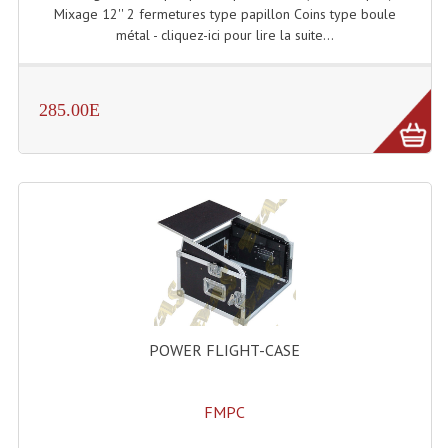
Mixage 12'' 2 fermetures type papillon Coins type boule
Grill Auto-Porté
métal - cliquez-ici pour lire la suite...
Monotubes Et Angles 50mm
285.00E
Pendrillon Et Ossature
Pieds De Levage
Ponts - Portiques
Praticable Et Accessoires
Structure Echelle 290 Asd
Structure Et Angles Quatro Deco
POWER FLIGHT-CASE
Structures
Structures Carrées
FMPC
Structures, Angles Sd150