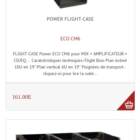
Lampes Leds
POWER FLIGHT-CASE
Lampes PAR
ECO CM6
Lampes Théatre
Les Packs Light
FLIGHT-CASE Power ECO CM6 pour MIX + AMPLIFICATEUR +
CD/EQ... Caratcéristiques techniques:-Flight Bois-Plan incliné
Lumières Noire
10U en 19''-Plan vertical 6U en 19'' Poignées de transport -
cliquez-ici pour lire la suite...
Lyres
Panneaux, Piste Danse À Leds
161.00E
Petit Effets Lumineux
Projecteur De Gobo
Projecteur Extérieur Multifaisceaux