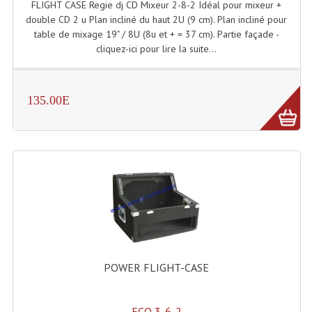
FLIGHT CASE Regie dj CD Mixeur 2-8-2 Idéal pour mixeur +
Microphones Scène Et Studio
double CD 2 u Plan incliné du haut 2U (9 cm). Plan incliné pour
table de mixage 19" / 8U (8u et + = 37 cm). Partie façade -
Microphones Filaires
cliquez-ici pour lire la suite...
Micro Sans Fil HF VHF 200MHZ
135.00E
Micro Sans Fil HF UHF 800MHZ
Micros De Studio
Microphones De Surface
Multi-Effets, Reverbes Etc...
Peripheriques Traitements Et Accessoires
Portes Voix Mégaphones
POWER FLIGHT-CASE
Pupitre Pour Discours
Samplers, Échantillonneurs
ECO 3-6-2