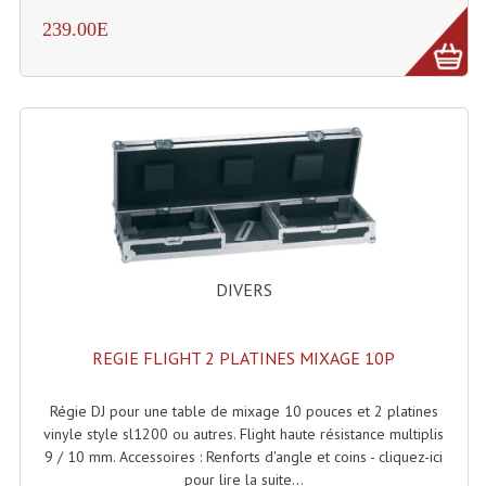
Système Boucle Magnétique
239.00E
Structures, Pieds, Ponts...
Angle AG20 Structure Contest
Angle AG29 Structure Contest
Angle DECO22Q Structure Contest
Angle DECOTRI Structure Contest
DIVERS
Angle DUO Structure Contest
Angles Structure ASD SX290
REGIE FLIGHT 2 PLATINES MIXAGE 10P
Angles Structure ASD SZ 290
Régie DJ pour une table de mixage 10 pouces et 2 platines
Angles Structure Duo290
vinyle style sl1200 ou autres. Flight haute résistance multiplis
9 / 10 mm. Accessoires : Renforts d'angle et coins - cliquez-ici
Angles Structure QUATRO290
pour lire la suite...