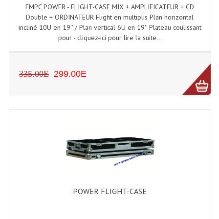
FMPC POWER - FLIGHT-CASE MIX + AMPLIFICATEUR + CD
Tour De Travail Et Échafaudage
Double + ORDINATEUR Flight en multiplis Plan horizontal
incliné 10U en 19'' / Plan vertical 6U en 19'' Plateau coulissant
Flight-Case (s) Et Accessoires
pour - cliquez-ici pour lire la suite...
Flight Case Plasma Et Écran LCD
335.00E
299.00E
Flight Case Régie
Flight Cases Platine Disque. Lecteurs CD
Flight Malettes Consoles T. Mixages
Flight-Case CDs Et Disques Vinyls
Flight-Case Pour Contrôleur DJ
Flight-Case Pour La Lumière
POWER FLIGHT-CASE
Malle Flight Multi-Usage
Meubles DJ