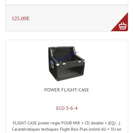
Enceintes Hifi
Enceintes Monitoring
125.00E
Filtres Actifs, Correcteurs
Haut-Parleurs Moteurs Tweeters Filtres
Haut Parleurs Sono
Filtres Passifs
Haut-Parleurs Amplis Guitare
POWER FLIGHT-CASE
Moteurs Pavillons Pour Enceinte
Tweeters Pour Enceintes
ECO 3-6-4
Lecteurs Audio & Sources
FLIGHT-CASE power regie POUR MIX + CD double + (EQ/...)
Platines Disque Vinyles
Caractéristiques techiques: Flight Bois-Plan incliné 6U + 3U en