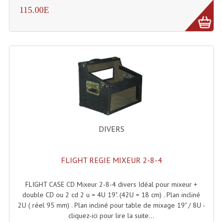
Enceintes Et Caissons Basses
115.00E
Packs Sono
Enceintes Amplifiées Actives
Enceintes, Système Amplifiés
Enceintes Passives Sono
Retours De Scène
Caisson De Basse Amplifié
DIVERS
Caissons De Basses
FLIGHT REGIE MIXEUR 2-8-4
Enceinte Nomade Bluetooth
FLIGHT CASE CD Mixeur 2-8-4 divers Idéal pour mixeur +
Enceintes (Ecoutes De Studio)
double CD ou 2 cd 2 u = 4U 19". (42U = 18 cm) . Plan incliné
2U ( réel 95 mm) . Plan incliné pour table de mixage 19" / 8U -
Enceintes Autonomes Portables Amplifiées
cliquez-ici pour lire la suite...