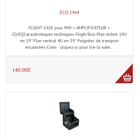
Effets LASERS
ECO CM4
Laser Multi-Points
FLIGHT-CASE pour MIX + AMPLIFICATEUR +
CD/EQCaractéristiques techniques:-Flight Bois-Plan incliné 10U
Lasers (Effets Volumetriques)
en 19''-Plan vertical 4U en 19''-Poignées de transport
encastrées-Coins - cliquez-ici pour lire la suite...
Lasers D'extérieur Multi-Points
Effets Lumineux À Leds
140.00E
Effets Lumineux, Centre De Piste
Effets Lumineux, Effets Disco
Electronique Commande Light
Blocs De Puissance
Chenillards Modulateurs
Consoles Éclairage DMX