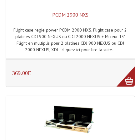
Machines À Brouillard
PCDM 2900 NXS
Lanceur De Flammes Et Cartouche De Gaz
Flight case regie power PCDM 2900 NXS. Flight case pour 2
platines CDJ 900 NEXUS ou CDJ 2000 NEXUS + Mixeur 13"
Machine À Etincelles Froides
Flight en multiplis pour 2 platines CDJ 900 NEXUS ou CDJ
2000 NEXUS, XDJ - cliquez-ici pour lire la suite...
Machines & Canon À Confettis
Machines À Bulles
369.00E
Machines À Effet Brouillard
Machines À Fumée Lourde
Machines À Mousse, Neige, Liquides
Liquide À Brouillard
Liquide À Bulles
Liquide À Neige