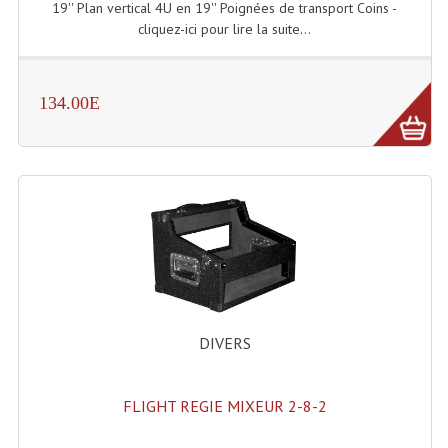
19'' Plan vertical 4U en 19'' Poignées de transport Coins -
Lecteurs Cd À Plats
cliquez-ici pour lire la suite...
Lecteurs Cd À Plats Lecteur MP3
134.00E
Lecteurs Double Cd Mixage Intégrée
Lecteurs Double Cd MP3
Lecteurs Lasers Simple Et Mp3 (rack 19")
Minidisc
Digital Package Et Logiciel
Enregistreur Numérique
DIVERS
Platines Dvd Pour Dj
Platines Cassettes
FLIGHT REGIE MIXEUR 2-8-2
Limiteur De Niveau Sonore