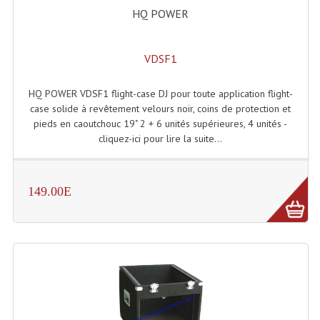
HQ POWER
Dispatches
Filtres Et Divers
VDSF1
Flexibles Lumineux Leds
HQ POWER VDSF1 flight-case DJ pour toute application flight-
case solide à revêtement velours noir, coins de protection et
Guirlandes Lumineuse
pieds en caoutchouc 19" 2 + 6 unités supérieures, 4 unités -
cliquez-ici pour lire la suite...
Gyrophares À Leds
Lampes Ampoules
149.00E
Ampoules - Tubes Lumière Noire Black Gun
Lampes À Décharges
Lampes De Couleurs
Lampes Dichroique
Lampes Halogenes Divers