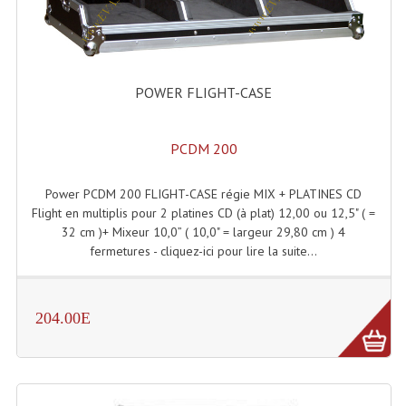
Projecteur Led Sur Batterie
Projecteurs À Leds D'extérieurs
Projecteurs Barres De Leds
POWER FLIGHT-CASE
Projecteurs Déco À Leds
PCDM 200
Projecteurs Leds
Projecteurs Plafonniers Et Encastrés
Power PCDM 200 FLIGHT-CASE régie MIX + PLATINES CD
Flight en multiplis pour 2 platines CD (à plat) 12,00 ou 12,5" ( =
Projecteurs Théâtre Led
32 cm )+ Mixeur 10,0” ( 10,0" = largeur 29,80 cm ) 4
fermetures - cliquez-ici pour lire la suite...
Projecteurs Traditionnels
Projecteurs Cycliodes
204.00E
Projecteurs Découpes
Projecteurs Par : 16 À 64 Et Autres