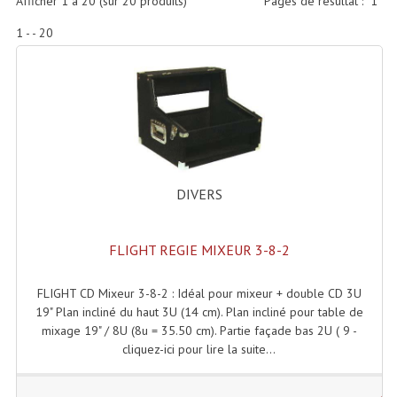
Afficher
1
à
20
(sur
20
produits)
Pages de résultat :
1
Accessoires Enceintes
1 - - 20
Accessoires Micro, Pieds De Régie
Cellule (s)
Diamants
Pieds D'enceintes
Selecteurs Audio Vidéo
DIVERS
Amplificateurs
FLIGHT REGIE MIXEUR 3-8-2
Amplificateurs Multi-Canaux
FLIGHT CD Mixeur 3-8-2 : Idéal pour mixeur + double CD 3U
Casques Stéréo
19" Plan incliné du haut 3U (14 cm). Plan incliné pour table de
mixage 19" / 8U (8u = 35.50 cm). Partie façade bas 2U ( 9 -
Compresseurs , Limiteurs , Noise Gate
cliquez-ici pour lire la suite...
Egaliseur Egaliseurs