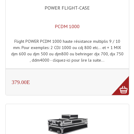
POWER FLIGHT-CASE
Liquides À Fumée
Liquides À Mousse
PCDM 1000
Nos Occasions Et Stock B
Flight POWER PCDM 1000 haute résistance multiplis 9 / 10
mm. Pour exemples: 2 CDJ 1000 ou cdj 800 etc... et + 1 MIX
Les Occasions
djm 600 ou djm 500 ou djm800 ou behringer djx 700, djx 750
, ddm4000 - cliquez-ici pour lire la suite...
Notre Stock B
Karaoké Materiel Lecteur Etc...
379.00E
Matériel Karaoké
Disque DVD
Disque LD (30 Cm.)
TARIF ET CATALOGUE DE LOCATION