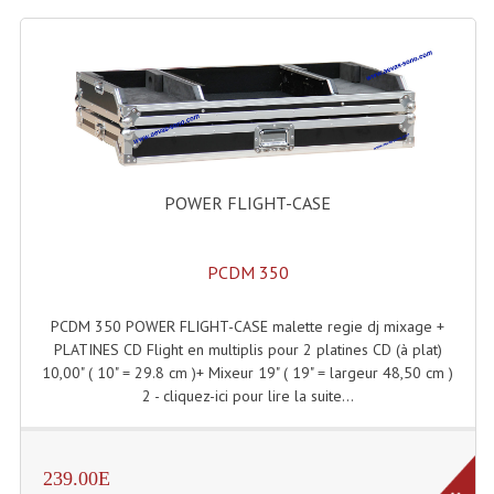
Connectiques, Prises Etc...
Adaptateurs Audio
Divers Bricolage
Divers Bricolage
Haut-Parleurs Origine Sav
POWER FLIGHT-CASE
Membrannes De Haut Parleurs
PCDM 350
Pieces Détachées Sav
PCDM 350 POWER FLIGHT-CASE malette regie dj mixage +
Public-Adress
PLATINES CD Flight en multiplis pour 2 platines CD (à plat)
10,00" ( 10" = 29.8 cm )+ Mixeur 19" ( 19" = largeur 48,50 cm )
Accessoires Public-Adress L100V
2 - cliquez-ici pour lire la suite...
Amplificateurs (L 100v)
Enceintes Encastrables Ligne 100V 4-8 Ohm
239.00E