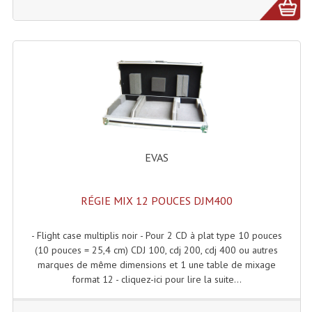
Enceintes Murales (Ligne 100V 16 - 8 Ohm)
Hp À Chambre De Compression
Lecteurs Mp3 Et CDs Sources
Microphone PA & Micro Pupitre
Projecteurs De Son
Sono: Conférences Securité Visite Guidée
EVAS
Système D'audio Guide
RÉGIE MIX 12 POUCES DJM400
Système D'interprétation Simultanée
- Flight case multiplis noir - Pour 2 CD à plat type 10 pouces
Système De Conférence
(10 pouces = 25,4 cm) CDJ 100, cdj 200, cdj 400 ou autres
marques de même dimensions et 1 une table de mixage
Système Visite Guidée
format 12 - cliquez-ici pour lire la suite...
Sonorisation Securité EN-54