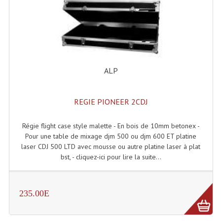
Projecteurs Poursuite
Projecteurs Théatre: Plan Convexe Fresnel
Rampe De Spots
Scanners
ALP
Stroboscopes
REGIE PIONEER 2CDJ
Câbles, Connectiques.
Régie flight case style malette - En bois de 10mm betonex -
Câblage Electrique
Pour une table de mixage djm 500 ou djm 600 ET platine
Câble Rallonge DMX512 MIDI
laser CDJ 500 LTD avec mousse ou autre platine laser à plat
bst, - cliquez-ici pour lire la suite...
Câbles Module, Cables Audio
Câble Multi-Paires Audio
235.00E
Câbles Enceintes