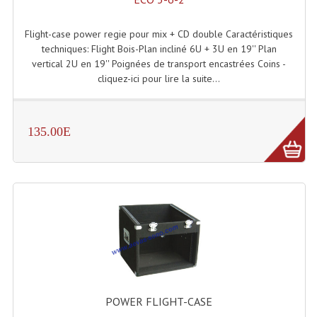
Système Sans Fil In-Ear Monitoring
Flight-case power regie pour mix + CD double Caractéristiques
Table Mixages Et Contrôleurs & Consoles
techniques: Flight Bois-Plan incliné 6U + 3U en 19'' Plan
vertical 2U en 19'' Poignées de transport encastrées Coins -
Tables De Mixage DJ
cliquez-ici pour lire la suite...
Controleurs DJ USB / MP3
135.00E
Consoles Sono Et Studio
Consoles Numériques
Consoles Amplifiées
Lumière
Boules À Facettes
Changeurs De Couleurs
POWER FLIGHT-CASE
Déco Light