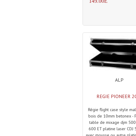
149.00E
ALP
REGIE PIONEER 2
Régie flight case style mal
bois de 10mm betonex - 
table de mixage djm 500
600 ET platine laser CDJ
avec mousse ou autre plati