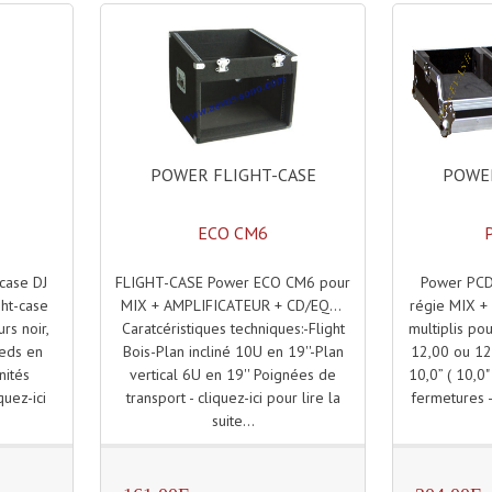
POWER FLIGHT-CASE
POWER
ECO CM6
FLIGHT-CASE Power ECO CM6 pour
Power PC
case DJ
MIX + AMPLIFICATEUR + CD/EQ...
régie MIX +
ght-case
Caratcéristiques techniques:-Flight
multiplis pou
rs noir,
Bois-Plan incliné 10U en 19''-Plan
12,00 ou 12,
ieds en
vertical 6U en 19'' Poignées de
10,0” ( 10,0
nités
transport - cliquez-ici pour lire la
fermetures - 
quez-ici
suite...
.