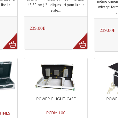
même dimens
48,50 cm ) 2 - cliquez-ici pour lire la
 lire la
mixage forma
suite...
l
239.00E
239.00E
POWER FLIGHT-CASE
POWER
PCDM 100
TINES