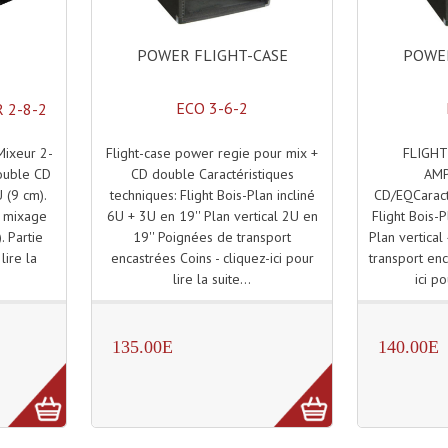
POWER FLIGHT-CASE
POWER
ECO 3-6-2
 2-8-2
Flight-case power regie pour mix +
FLIGHT
Mixeur 2-
CD double Caractéristiques
AMP
double CD
techniques: Flight Bois-Plan incliné
CD/EQCaracté
U (9 cm).
6U + 3U en 19'' Plan vertical 2U en
Flight Bois-P
e mixage
19'' Poignées de transport
Plan vertical
. Partie
encastrées Coins - cliquez-ici pour
transport enc
lire la
lire la suite...
ici po
135.00E
140.00E