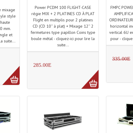
Power PCDM 100 FLIGHT-CASE
FMPC POWER
de mixage
régie MIX + 2 PLATINES CD À PLAT
AMPLIFICA
yle style
Flight en multiplis pour 2 platines
ORDINATEUR F
 haute
CD (CD 10'' à plat) + Mixage 12'' 2
horizontal in
 10 mm.
fermetures type papillon Coins type
vertical 6U e
angle et
boule métal - cliquez-ici pour lire la
pour - cliquez
la suite...
suite...
335.00E
285.00E