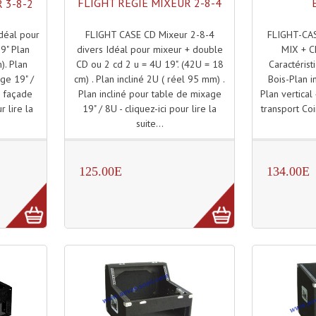
FLIGHT REGIE MIXEUR 2-8-4
 3-8-2
FLIGHT CASE CD Mixeur 2-8-4
FLIGHT-CA
déal pour
divers Idéal pour mixeur + double
MIX + CD
9" Plan
CD ou 2 cd 2 u = 4U 19". (42U = 18
Caractérist
). Plan
cm) . Plan incliné 2U ( réel 95 mm) .
Bois-Plan i
ge 19" /
Plan incliné pour table de mixage
Plan vertical
e façade
19" / 8U - cliquez-ici pour lire la
transport Coin
r lire la
suite...
125.00E
134.00E