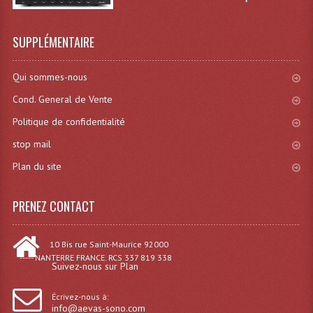
Système Sans Fil In-Ear Monitoring
SUPPLÉMENTAIRE
Table Mixages Et Contrôleurs & Consoles
Qui sommes-nous
Tables De Mixage DJ
Cond. General de Vente
Controleurs DJ USB / MP3
Politique de confidentialité
Consoles Sono Et Studio
stop mail
Consoles Numériques
Plan du site
Consoles Amplifiées
PRENEZ CONTACT
Lumière
10 Bis rue Saint-Maurice 92000
Boules À Facettes
----- NANTERRE FRANCE. RCS 337 819 338
Suivez-nous sur Plan
Changeurs De Couleurs
Écrivez-nous à:
Déco Light
info@aevas-sono.com