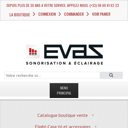
DEPUIS PLUS DE 30 ANS A VOTRE SERVICE. APPELEZ-NOUS :(+33) 06 60 61 62 22
CONNEXION
COMMANDER
VOIR PANIER
LA BOUTIQUE
MENU
PRINCIPAL
LA BOUTIQUE VENTE
Catalogue boutique vente
MAGASIN
Flight-Case (s) et accessoires