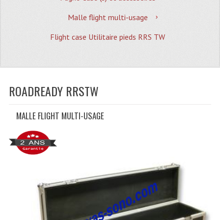
Quoi De Neuf?
Malle flight multi-usage
Promotions
Flight case Utilitaire pieds RRS TW
Plan Acces, Horaires.
Location De Matériel
Le Matériel D´occasion
ROADREADY RRSTW
Recherche Avancée
MALLE FLIGHT MULTI-USAGE
Recevoir Nos Promotions
Faire Votre Devis
CATÉGORIES
Sonorisation
Accessoires Pieds Cellules Diamants