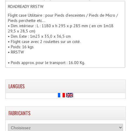
Enceintes Hifi
ROADREADY RRSTW
Flight case Utilitaire : pour Pieds d’enceintes / Pieds de Micro /
Enceintes Monitoring
Pieds perchette etc...
• Dim. intérieur : L : 1180 x h 295 x p 285 mm ( en cm 1m18
Filtres Actifs, Correcteurs
29,5 x 28,5 cm)
• Dim. Exte : 1m23 x 35,0 x 36,5 cm
Haut-Parleurs Moteurs Tweeters Filtres
• Flight case avec 2 roulettes sur un coté.
• Poids: 16 kgs
• RRSTW
Haut Parleurs Sono
• Poids approx. pour le transport : 16.00 Kg.
Filtres Passifs
Haut-Parleurs Amplis Guitare
LANGUES
Moteurs Pavillons Pour Enceinte
Tweeters Pour Enceintes
FABRICANTS
Lecteurs Audio & Sources
Platines Disque Vinyles