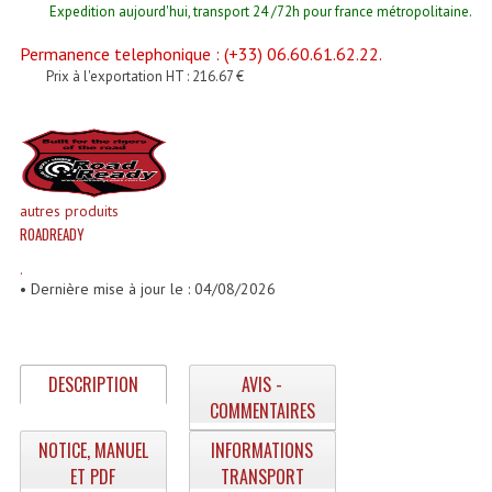
Expedition aujourd'hui, transport 24 /72h pour france métropolitaine.
Enceintes Et Caissons Basses
Permanence telephonique : (+33) 06.60.61.62.22.
Packs Sono
Prix à l'exportation HT : 216.67 €
Enceintes Amplifiées Actives
Enceintes, Système Amplifiés
Enceintes Passives Sono
autres produits
ROADREADY
Retours De Scène
.
Caisson De Basse Amplifié
• Dernière mise à jour le : 04/08/2026
Caissons De Basses
Enceinte Nomade Bluetooth
DESCRIPTION
AVIS -
COMMENTAIRES
Enceintes (Ecoutes De Studio)
NOTICE, MANUEL
INFORMATIONS
Enceintes Autonomes Portables Amplifiées
ET PDF
TRANSPORT