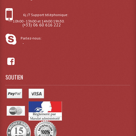
Effets LASERS
6j /7 Support téléphonique:
--- 10h00 - 13h00 et 14h00 19h30.
Laser Multi-Points
(+33) 06 60 616 222
Lasers (Effets Volumetriques)
Parlez-nous:
-
Lasers D'extérieur Multi-Points
Effets Lumineux À Leds
Effets Lumineux, Centre De Piste
SOUTIEN
Effets Lumineux, Effets Disco
Electronique Commande Light
Blocs De Puissance
Chenillards Modulateurs
Consoles Éclairage DMX