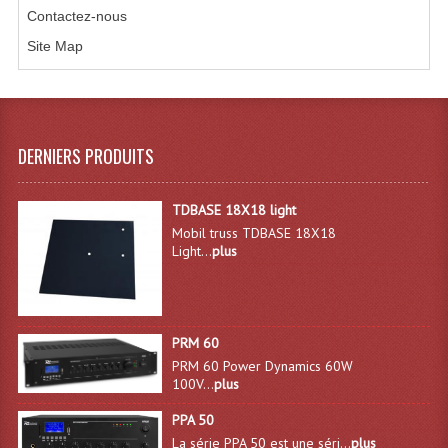
Contactez-nous
Microphones Scène Et Studio
Site Map
Microphones Filaires
Micro Sans Fil HF VHF 200MHZ
Micro Sans Fil HF UHF 800MHZ
DERNIERS PRODUITS
Micros De Studio
TDBASE 18X18 light
Microphones De Surface
Mobil truss TDBASE 18X18
Light...
plus
Multi-Effets, Reverbes Etc...
Peripheriques Traitements Et Accessoires
PRM 60
Portes Voix Mégaphones
PRM 60 Power Dynamics 60W
100V...
plus
Pupitre Pour Discours
PPA 50
Samplers, Échantillonneurs
La série PPA 50 est une séri...
plus