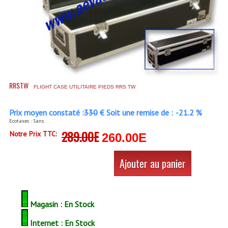
Accessoires Enceintes
Accessoires Micro, Pieds De Régie
Cellule (s)
Diamants
RRSTW
Pieds D'enceintes
FLIGHT CASE UTILITAIRE PIEDS RRS TW
Selecteurs Audio Vidéo
Prix moyen constaté :
330
€ Soit une remise de :
-21.2 %
Ecotaxes : Sans.
Amplificateurs
289.00E
Notre Prix TTC:
260.00E
Amplificateurs Multi-Canaux
Ajouter au panier
Casques Stéréo
Compresseurs , Limiteurs , Noise Gate
Magasin : En Stock
Egaliseur Egaliseurs
Internet : En Stock