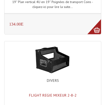
19'' Plan vertical 4U en 19'' Poignées de transport Coins -
Lecteurs Cd À Plats
cliquez-ici pour lire la suite...
Lecteurs Cd À Plats Lecteur MP3
134.00E
Lecteurs Double Cd Mixage Intégrée
Lecteurs Double Cd MP3
Lecteurs Lasers Simple Et Mp3 (rack 19")
Minidisc
Digital Package Et Logiciel
Enregistreur Numérique
DIVERS
Platines Dvd Pour Dj
Platines Cassettes
FLIGHT REGIE MIXEUR 2-8-2
Limiteur De Niveau Sonore