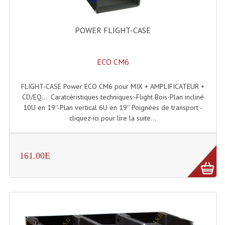
Lampes Leds
POWER FLIGHT-CASE
Lampes PAR
ECO CM6
Lampes Théatre
Les Packs Light
FLIGHT-CASE Power ECO CM6 pour MIX + AMPLIFICATEUR +
CD/EQ... Caratcéristiques techniques:-Flight Bois-Plan incliné
Lumières Noire
10U en 19''-Plan vertical 6U en 19'' Poignées de transport -
cliquez-ici pour lire la suite...
Lyres
Panneaux, Piste Danse À Leds
161.00E
Petit Effets Lumineux
Projecteur De Gobo
Projecteur Extérieur Multifaisceaux