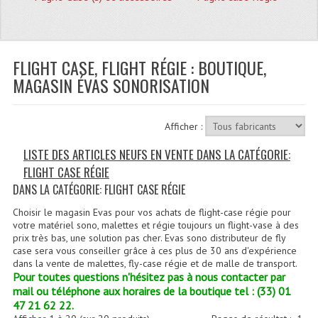
Quoi De Neuf?
Promotions
Plan Acces, Horaires.
FLIGHT CASE, FLIGHT RÉGIE : BOUTIQUE,
MAGASIN ÉVAS SONORISATION
Location De Matériel
Le Matériel D´occasion
Afficher :
Recherche Avancée
LISTE DES ARTICLES NEUFS EN VENTE DANS LA CATÉGORIE:
FLIGHT CASE RÉGIE
Recevoir Nos Promotions
DANS LA CATÉGORIE: FLIGHT CASE RÉGIE
Faire Votre Devis
Choisir le magasin Evas pour vos achats de flight-case régie pour
votre matériel sono, malettes et régie toujours un flight-vase à des
CATÉGORIES
prix très bas, une solution pas cher. Evas sono distributeur de fly
case sera vous conseiller grâce à ces plus de 30 ans d'expérience
dans la vente de malettes, fly-case régie et de malle de transport.
Sonorisation
Pour toutes questions n'hésitez pas à nous contacter par
mail ou téléphone aux horaires de la boutique tel : (33) 01
Accessoires Pieds Cellules Diamants
47 21 62 22.