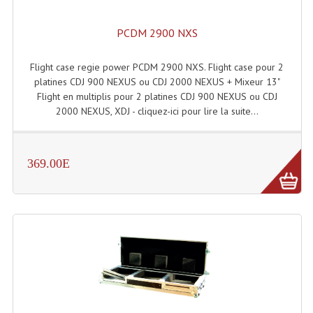
Machines À Brouillard
PCDM 2900 NXS
Lanceur De Flammes Et Cartouche De Gaz
Flight case regie power PCDM 2900 NXS. Flight case pour 2
platines CDJ 900 NEXUS ou CDJ 2000 NEXUS + Mixeur 13"
Machine À Etincelles Froides
Flight en multiplis pour 2 platines CDJ 900 NEXUS ou CDJ
2000 NEXUS, XDJ - cliquez-ici pour lire la suite...
Machines & Canon À Confettis
Machines À Bulles
369.00E
Machines À Effet Brouillard
Machines À Fumée Lourde
Machines À Mousse, Neige, Liquides
Liquide À Brouillard
Liquide À Bulles
Liquide À Neige