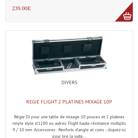
Système Boucle Magnétique
239.00E
Structures, Pieds, Ponts...
Angle AG20 Structure Contest
Angle AG29 Structure Contest
Angle DECO22Q Structure Contest
Angle DECOTRI Structure Contest
DIVERS
Angle DUO Structure Contest
Angles Structure ASD SX290
REGIE FLIGHT 2 PLATINES MIXAGE 10P
Angles Structure ASD SZ 290
Régie DJ pour une table de mixage 10 pouces et 2 platines
Angles Structure Duo290
vinyle style sl1200 ou autres. Flight haute résistance multiplis
9 / 10 mm. Accessoires : Renforts d'angle et coins - cliquez-ici
Angles Structure QUATRO290
pour lire la suite...