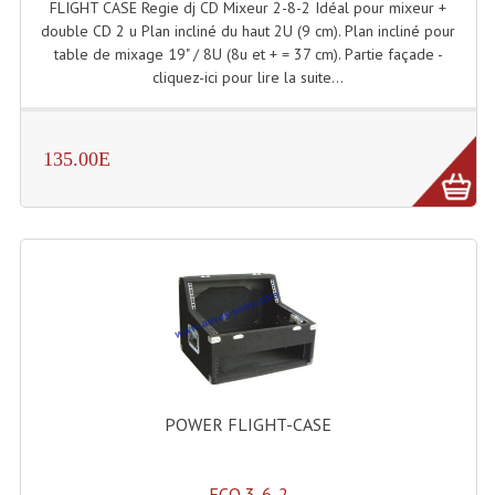
FLIGHT CASE Regie dj CD Mixeur 2-8-2 Idéal pour mixeur +
Microphones Scène Et Studio
double CD 2 u Plan incliné du haut 2U (9 cm). Plan incliné pour
table de mixage 19" / 8U (8u et + = 37 cm). Partie façade -
Microphones Filaires
cliquez-ici pour lire la suite...
Micro Sans Fil HF VHF 200MHZ
135.00E
Micro Sans Fil HF UHF 800MHZ
Micros De Studio
Microphones De Surface
Multi-Effets, Reverbes Etc...
Peripheriques Traitements Et Accessoires
Portes Voix Mégaphones
POWER FLIGHT-CASE
Pupitre Pour Discours
Samplers, Échantillonneurs
ECO 3-6-2