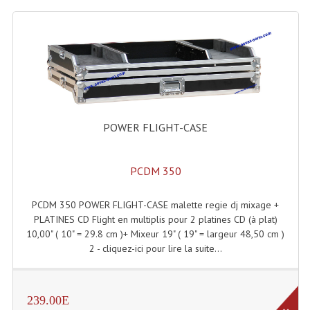
Connectiques, Prises Etc...
Adaptateurs Audio
Divers Bricolage
Divers Bricolage
Haut-Parleurs Origine Sav
POWER FLIGHT-CASE
Membrannes De Haut Parleurs
PCDM 350
Pieces Détachées Sav
PCDM 350 POWER FLIGHT-CASE malette regie dj mixage +
Public-Adress
PLATINES CD Flight en multiplis pour 2 platines CD (à plat)
10,00" ( 10" = 29.8 cm )+ Mixeur 19" ( 19" = largeur 48,50 cm )
Accessoires Public-Adress L100V
2 - cliquez-ici pour lire la suite...
Amplificateurs (L 100v)
Enceintes Encastrables Ligne 100V 4-8 Ohm
239.00E