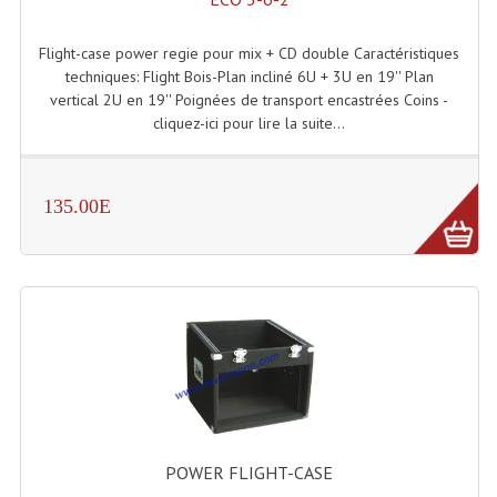
Système Sans Fil In-Ear Monitoring
Flight-case power regie pour mix + CD double Caractéristiques
Table Mixages Et Contrôleurs & Consoles
techniques: Flight Bois-Plan incliné 6U + 3U en 19'' Plan
vertical 2U en 19'' Poignées de transport encastrées Coins -
Tables De Mixage DJ
cliquez-ici pour lire la suite...
Controleurs DJ USB / MP3
135.00E
Consoles Sono Et Studio
Consoles Numériques
Consoles Amplifiées
Lumière
Boules À Facettes
Changeurs De Couleurs
POWER FLIGHT-CASE
Déco Light