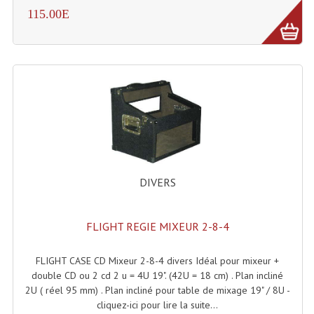
Enceintes Et Caissons Basses
115.00E
Packs Sono
Enceintes Amplifiées Actives
Enceintes, Système Amplifiés
Enceintes Passives Sono
Retours De Scène
Caisson De Basse Amplifié
DIVERS
Caissons De Basses
FLIGHT REGIE MIXEUR 2-8-4
Enceinte Nomade Bluetooth
FLIGHT CASE CD Mixeur 2-8-4 divers Idéal pour mixeur +
Enceintes (Ecoutes De Studio)
double CD ou 2 cd 2 u = 4U 19". (42U = 18 cm) . Plan incliné
2U ( réel 95 mm) . Plan incliné pour table de mixage 19" / 8U -
Enceintes Autonomes Portables Amplifiées
cliquez-ici pour lire la suite...