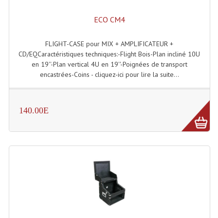
Effets LASERS
ECO CM4
Laser Multi-Points
FLIGHT-CASE pour MIX + AMPLIFICATEUR +
CD/EQCaractéristiques techniques:-Flight Bois-Plan incliné 10U
Lasers (Effets Volumetriques)
en 19''-Plan vertical 4U en 19''-Poignées de transport
encastrées-Coins - cliquez-ici pour lire la suite...
Lasers D'extérieur Multi-Points
Effets Lumineux À Leds
140.00E
Effets Lumineux, Centre De Piste
Effets Lumineux, Effets Disco
Electronique Commande Light
Blocs De Puissance
Chenillards Modulateurs
Consoles Éclairage DMX