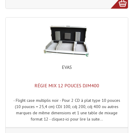
Enceintes Murales (Ligne 100V 16 - 8 Ohm)
Hp À Chambre De Compression
Lecteurs Mp3 Et CDs Sources
Microphone PA & Micro Pupitre
Projecteurs De Son
Sono: Conférences Securité Visite Guidée
EVAS
Système D'audio Guide
RÉGIE MIX 12 POUCES DJM400
Système D'interprétation Simultanée
- Flight case multiplis noir - Pour 2 CD à plat type 10 pouces
Système De Conférence
(10 pouces = 25,4 cm) CDJ 100, cdj 200, cdj 400 ou autres
marques de même dimensions et 1 une table de mixage
Système Visite Guidée
format 12 - cliquez-ici pour lire la suite...
Sonorisation Securité EN-54