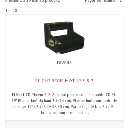
Afficher
1
à
20
(sur
20
produits)
Pages de résultat :
1
Accessoires Enceintes
1 - - 20
Accessoires Micro, Pieds De Régie
Cellule (s)
Diamants
Pieds D'enceintes
Selecteurs Audio Vidéo
DIVERS
Amplificateurs
FLIGHT REGIE MIXEUR 3-8-2
Amplificateurs Multi-Canaux
FLIGHT CD Mixeur 3-8-2 : Idéal pour mixeur + double CD 3U
Casques Stéréo
19" Plan incliné du haut 3U (14 cm). Plan incliné pour table de
mixage 19" / 8U (8u = 35.50 cm). Partie façade bas 2U ( 9 -
Compresseurs , Limiteurs , Noise Gate
cliquez-ici pour lire la suite...
Egaliseur Egaliseurs