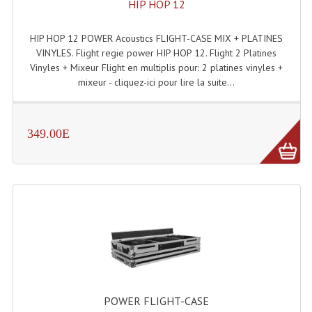
HIP HOP 12
Rack 19" PRO Betonex
HIP HOP 12 POWER Acoustics FLIGHT-CASE MIX + PLATINES
VINYLES. Flight regie power HIP HOP 12. Flight 2 Platines
Rack 19" Standard Betonex
Vinyles + Mixeur Flight en multiplis pour: 2 platines vinyles +
Sac Trolley De Transport
mixeur - cliquez-ici pour lire la suite...
Sacs & Housses De Transport
349.00E
Valises Pour Clavier
Rack 19 Pouces Multiplis
Accessoires Flight-Case Coins Roulettes
Rack 19" STYLE VSR (capot En L)
Machines À Effets Fumées, Mousses, Liquid
Machines À Fumées
POWER FLIGHT-CASE
Effets Projection Et Jet De CO2