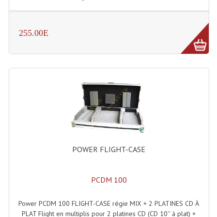
Angles Structure SC150
Angles Structure SD250
255.00E
Angles Structure TRIO290
Angles Structure Triodéco
Angles Trio Steel Acier
Cercle Monotube
Cercle Struct Carrée 290
POWER FLIGHT-CASE
Cercle Struct SCC Carre
Cercle Struct Triangulaire290
PCDM 100
Crochets Et Accessoires
Power PCDM 100 FLIGHT-CASE régie MIX + 2 PLATINES CD À
Embases Pour Structure
PLAT Flight en multiplis pour 2 platines CD (CD 10'' à plat) +