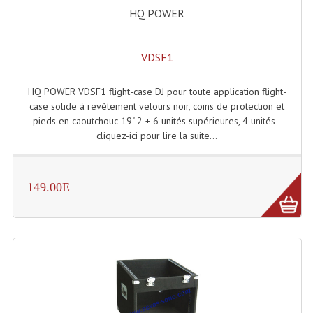
HQ POWER
Dispatches
Filtres Et Divers
VDSF1
Flexibles Lumineux Leds
HQ POWER VDSF1 flight-case DJ pour toute application flight-
case solide à revêtement velours noir, coins de protection et
Guirlandes Lumineuse
pieds en caoutchouc 19" 2 + 6 unités supérieures, 4 unités -
cliquez-ici pour lire la suite...
Gyrophares À Leds
Lampes Ampoules
149.00E
Ampoules - Tubes Lumière Noire Black Gun
Lampes À Décharges
Lampes De Couleurs
Lampes Dichroique
Lampes Halogenes Divers