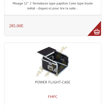
Mixage 12'' 2 fermetures type papillon Coins type boule
Grill Auto-Porté
métal - cliquez-ici pour lire la suite...
Monotubes Et Angles 50mm
285.00E
Pendrillon Et Ossature
Pieds De Levage
Ponts - Portiques
Praticable Et Accessoires
Structure Echelle 290 Asd
Structure Et Angles Quatro Deco
POWER FLIGHT-CASE
Structures
Structures Carrées
FMPC
Structures, Angles Sd150