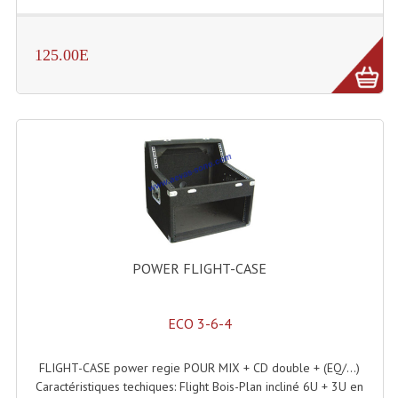
Enceintes Hifi
Enceintes Monitoring
125.00E
Filtres Actifs, Correcteurs
Haut-Parleurs Moteurs Tweeters Filtres
Haut Parleurs Sono
Filtres Passifs
Haut-Parleurs Amplis Guitare
POWER FLIGHT-CASE
Moteurs Pavillons Pour Enceinte
Tweeters Pour Enceintes
ECO 3-6-4
Lecteurs Audio & Sources
FLIGHT-CASE power regie POUR MIX + CD double + (EQ/...)
Platines Disque Vinyles
Caractéristiques techiques: Flight Bois-Plan incliné 6U + 3U en