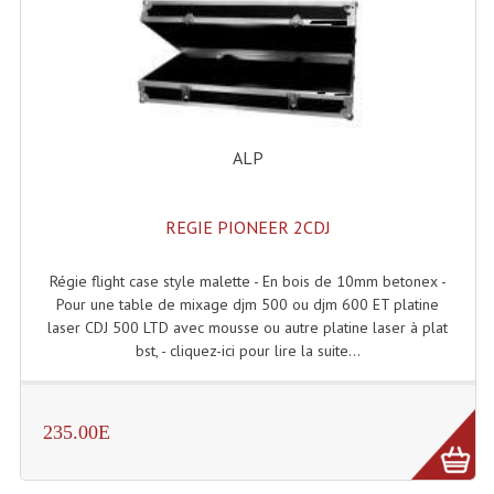
Projecteurs Poursuite
Projecteurs Théatre: Plan Convexe Fresnel
Rampe De Spots
Scanners
ALP
Stroboscopes
REGIE PIONEER 2CDJ
Câbles, Connectiques.
Régie flight case style malette - En bois de 10mm betonex -
Câblage Electrique
Pour une table de mixage djm 500 ou djm 600 ET platine
Câble Rallonge DMX512 MIDI
laser CDJ 500 LTD avec mousse ou autre platine laser à plat
bst, - cliquez-ici pour lire la suite...
Câbles Module, Cables Audio
Câble Multi-Paires Audio
235.00E
Câbles Enceintes