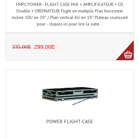
FMPC POWER - FLIGHT-CASE MIX + AMPLIFICATEUR + CD
Tour De Travail Et Échafaudage
Double + ORDINATEUR Flight en multiplis Plan horizontal
incliné 10U en 19'' / Plan vertical 6U en 19'' Plateau coulissant
Flight-Case (s) Et Accessoires
pour - cliquez-ici pour lire la suite...
Flight Case Plasma Et Écran LCD
335.00E
299.00E
Flight Case Régie
Flight Cases Platine Disque. Lecteurs CD
Flight Malettes Consoles T. Mixages
Flight-Case CDs Et Disques Vinyls
Flight-Case Pour Contrôleur DJ
Flight-Case Pour La Lumière
POWER FLIGHT-CASE
Malle Flight Multi-Usage
Meubles DJ