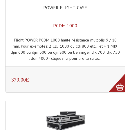
POWER FLIGHT-CASE
Liquides À Fumée
Liquides À Mousse
PCDM 1000
Nos Occasions Et Stock B
Flight POWER PCDM 1000 haute résistance multiplis 9 / 10
mm. Pour exemples: 2 CDJ 1000 ou cdj 800 etc... et + 1 MIX
Les Occasions
djm 600 ou djm 500 ou djm800 ou behringer djx 700, djx 750
, ddm4000 - cliquez-ici pour lire la suite...
Notre Stock B
Karaoké Materiel Lecteur Etc...
379.00E
Matériel Karaoké
Disque DVD
Disque LD (30 Cm.)
TARIF ET CATALOGUE DE LOCATION