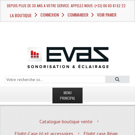
DEPUIS PLUS DE 30 ANS A VOTRE SERVICE. APPELEZ-NOUS :(+33) 06 60 61 62 22
CONNEXION
COMMANDER
VOIR PANIER
LA BOUTIQUE
MENU
PRINCIPAL
LA BOUTIQUE VENTE
Catalogue boutique vente
MAGASIN
Flight-Case (s) et accessoires
Flight case Régie