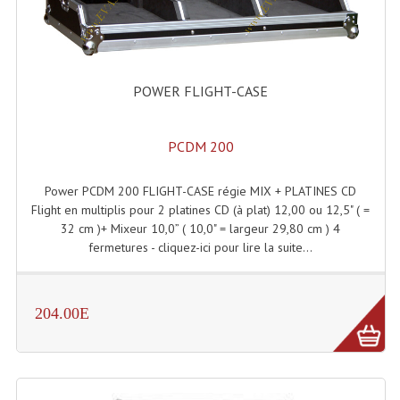
Projecteur Led Sur Batterie
Projecteurs À Leds D'extérieurs
Projecteurs Barres De Leds
POWER FLIGHT-CASE
Projecteurs Déco À Leds
PCDM 200
Projecteurs Leds
Projecteurs Plafonniers Et Encastrés
Power PCDM 200 FLIGHT-CASE régie MIX + PLATINES CD
Flight en multiplis pour 2 platines CD (à plat) 12,00 ou 12,5" ( =
Projecteurs Théâtre Led
32 cm )+ Mixeur 10,0” ( 10,0" = largeur 29,80 cm ) 4
fermetures - cliquez-ici pour lire la suite...
Projecteurs Traditionnels
Projecteurs Cycliodes
204.00E
Projecteurs Découpes
Projecteurs Par : 16 À 64 Et Autres