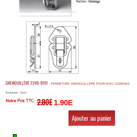
Accessoires Enceintes
Accessoires Micro, Pieds De Régie
Cellule (s)
Diamants
Pieds D'enceintes
Selecteurs Audio Vidéo
Amplificateurs
GRENOUILLÈRE 2240-8101
FERMETURE GRENOUILLÈRE POUR AVEC CADENAS
Amplificateurs Multi-Canaux
Ecotaxes : Sans.
2.80E
Notre Prix TTC:
1.90E
Casques Stéréo
Compresseurs , Limiteurs , Noise Gate
Ajouter au panier
Egaliseur Egaliseurs