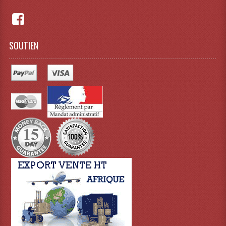
Effets LASERS
Laser Multi-Points
SOUTIEN
Lasers (Effets Volumetriques)
Lasers D'extérieur Multi-Points
Effets Lumineux À Leds
Effets Lumineux, Centre De Piste
Effets Lumineux, Effets Disco
Electronique Commande Light
Blocs De Puissance
Chenillards Modulateurs
Consoles Éclairage DMX