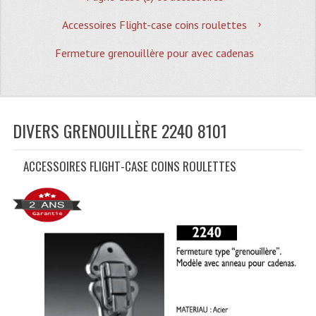
Quoi De Neuf?
Accessoires Flight-case coins roulettes
Promotions
Fermeture grenouillère pour avec cadenas
Plan Acces, Horaires.
Location De Matériel
Le Matériel D´occasion
DIVERS GRENOUILLÈRE 2240 8101
Recherche Avancée
ACCESSOIRES FLIGHT-CASE COINS ROULETTES
Recevoir Nos Promotions
Faire Votre Devis
CATÉGORIES
Sonorisation
Accessoires Pieds Cellules Diamants