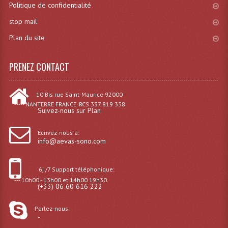
Politique de confidentialité
Système Sans Fil In-Ear Monitoring
stop mail
Table Mixages Et Contrôleurs & Consoles
Plan du site
Tables De Mixage DJ
PRENEZ CONTACT
Controleurs DJ USB / MP3
10 Bis rue Saint-Maurice 92000
Consoles Sono Et Studio
----- NANTERRE FRANCE. RCS 337 819 338
Suivez-nous sur Plan
Consoles Numériques
Écrivez-nous à:
Consoles Amplifiées
info@aevas-sono.com
Lumière
6j /7 Support téléphonique:
--- 10h00 - 13h00 et 14h00 19h30.
Boules À Facettes
(+33) 06 60 616 222
Changeurs De Couleurs
Parlez-nous:
-
Déco Light