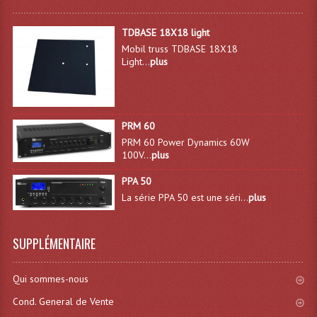
Microphones Scène Et Studio
TDBASE 18X18 light
Microphones Filaires
Mobil truss TDBASE 18X18
Light...
plus
Micro Sans Fil HF VHF 200MHZ
Micro Sans Fil HF UHF 800MHZ
PRM 60
Micros De Studio
PRM 60 Power Dynamics 60W
100V...
plus
Microphones De Surface
PPA 50
Multi-Effets, Reverbes Etc...
La série PPA 50 est une séri...
plus
Peripheriques Traitements Et Accessoires
SUPPLÉMENTAIRE
Portes Voix Mégaphones
Qui sommes-nous
Pupitre Pour Discours
Cond. General de Vente
Samplers, Échantillonneurs