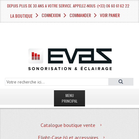
DEPUIS PLUS DE 30 ANS A VOTRE SERVICE. APPELEZ-NOUS :(+33) 06 60 61 62 22
CONNEXION
COMMANDER
VOIR PANIER
LA BOUTIQUE
MENU
PRINCIPAL
LA BOUTIQUE VENTE
Catalogue boutique vente
MAGASIN
Flight-Case (s) et accessoires