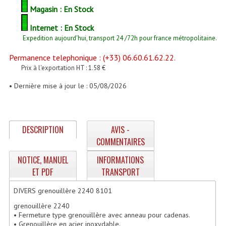
Enceintes Et Caissons Basses
Magasin : En Stock
Packs Sono
Internet : En Stock
Expedition aujourd'hui, transport 24 /72h pour france métropolitaine.
Enceintes Amplifiées Actives
Permanence telephonique : (+33) 06.60.61.62.22.
Prix à l'exportation HT : 1.58 €
Enceintes, Système Amplifiés
• Dernière mise à jour le : 05/08/2026
Enceintes Passives Sono
Retours De Scène
DESCRIPTION
AVIS -
Caisson De Basse Amplifié
COMMENTAIRES
Caissons De Basses
NOTICE, MANUEL
INFORMATIONS
ET PDF
TRANSPORT
Enceinte Nomade Bluetooth
DIVERS grenouillère 2240 8101
Enceintes (Ecoutes De Studio)
grenouillère 2240
Enceintes Autonomes Portables Amplifiées
• Fermeture type grenouillère avec anneau pour cadenas.
• Grenouillère en acier inoxydable.