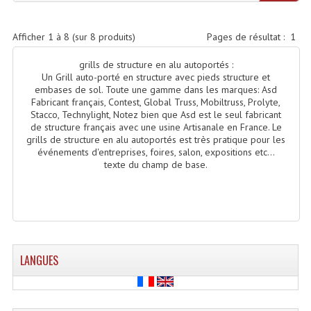
Projecteur Led Sur Batterie
Projecteurs À Leds D'extérieurs
Afficher
1
à
8
(sur
8
produits)
Pages de résultat :
1
Projecteurs Barres De Leds
grills de structure en alu autoportés :
Un Grill auto-porté en structure avec pieds structure et
Projecteurs Déco À Leds
embases de sol. Toute une gamme dans les marques: Asd
Fabricant français, Contest, Global Truss, Mobiltruss, Prolyte,
Stacco, Technylight, Notez bien que Asd est le seul fabricant
Projecteurs Leds
de structure français avec une usine Artisanale en France. Le
grills de structure en alu autoportés est très pratique pour les
Projecteurs Plafonniers Et Encastrés
événements d'entreprises, foires, salon, expositions etc...
texte du champ de base.
Projecteurs Théâtre Led
Projecteurs Traditionnels
Projecteurs Cycliodes
LANGUES
Projecteurs Découpes
Projecteurs Par : 16 À 64 Et Autres