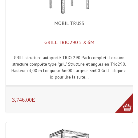
Effets LASERS
MOBIL TRUSS
Laser Multi-Points
Lasers (Effets Volumetriques)
GRILL TRIO290 5 X 6M
Lasers D'extérieur Multi-Points
GRILL structure autoporté TRIO 290 Pack complet : Location
Effets Lumineux À Leds
structure complète type "grill" Structure et angles en Trio290.
Hauteur : 3,00 m Longueur 6m00 Largeur 5m00 Grill - cliquez-
Effets Lumineux, Centre De Piste
ici pour lire la suite...
Effets Lumineux, Effets Disco
Electronique Commande Light
3,746.00E
Blocs De Puissance
Chenillards Modulateurs
Consoles Éclairage DMX