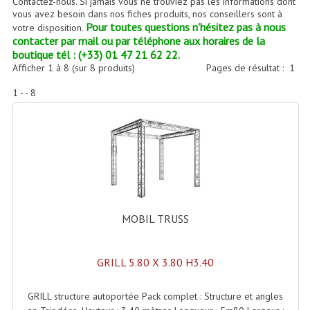
Contactez-nous. Si jamais vous ne trouviez pas les informations dont
Accessoires Enceintes
vous avez besoin dans nos fiches produits, nos conseillers sont à
Pour toutes questions n'hésitez pas à nous
votre disposition.
Accessoires Micro, Pieds De Régie
contacter par mail ou par téléphone aux horaires de la
boutique tél : (+33) 01 47 21 62 22.
Cellule (s)
Afficher
1
à
8
(sur
8
produits)
Pages de résultat :
1
Diamants
1 - - 8
Pieds D'enceintes
Selecteurs Audio Vidéo
Amplificateurs
Amplificateurs Multi-Canaux
MOBIL TRUSS
Casques Stéréo
GRILL 5.80 X 3.80 H3.40
Compresseurs , Limiteurs , Noise Gate
Egaliseur Egaliseurs
GRILL structure autoportée Pack complet : Structure et angles