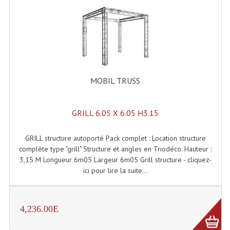
Lampes Leds
Lampes PAR
Lampes Théatre
MOBIL TRUSS
Les Packs Light
Lumières Noire
GRILL 6.05 X 6.05 H3.15
Lyres
GRILL structure autoporté Pack complet : Location structure
Panneaux, Piste Danse À Leds
complète type "grill" Structure et angles en Triodéco. Hauteur :
3,15 M Longueur 6m05 Largeur 6m05 Grill structure - cliquez-
Petit Effets Lumineux
ici pour lire la suite...
Projecteur De Gobo
4,236.00E
Projecteur Extérieur Multifaisceaux