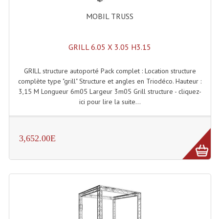
Système Sans Fil In-Ear Monitoring
MOBIL TRUSS
Table Mixages Et Contrôleurs & Consoles
GRILL 6.05 X 3.05 H3.15
Tables De Mixage DJ
GRILL structure autoporté Pack complet : Location structure
Controleurs DJ USB / MP3
complète type "grill" Structure et angles en Triodéco. Hauteur :
3,15 M Longueur 6m05 Largeur 3m05 Grill structure - cliquez-
Consoles Sono Et Studio
ici pour lire la suite...
Consoles Numériques
Consoles Amplifiées
3,652.00E
Lumière
Boules À Facettes
Changeurs De Couleurs
Déco Light