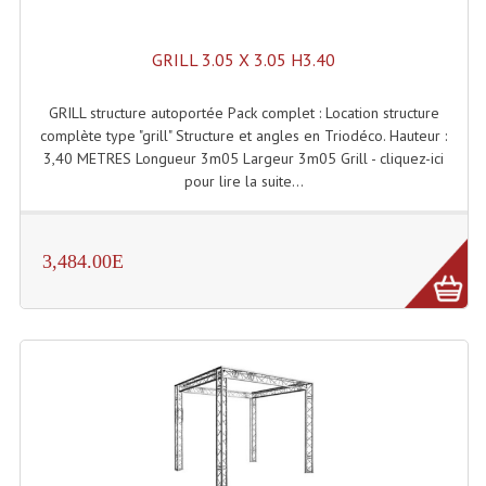
Microphones Scène Et Studio
GRILL 3.05 X 3.05 H3.40
Microphones Filaires
GRILL structure autoportée Pack complet : Location structure
Micro Sans Fil HF VHF 200MHZ
complète type "grill" Structure et angles en Triodéco. Hauteur :
3,40 METRES Longueur 3m05 Largeur 3m05 Grill - cliquez-ici
Micro Sans Fil HF UHF 800MHZ
pour lire la suite...
Micros De Studio
Microphones De Surface
3,484.00E
Multi-Effets, Reverbes Etc...
Peripheriques Traitements Et Accessoires
Portes Voix Mégaphones
Pupitre Pour Discours
Samplers, Échantillonneurs