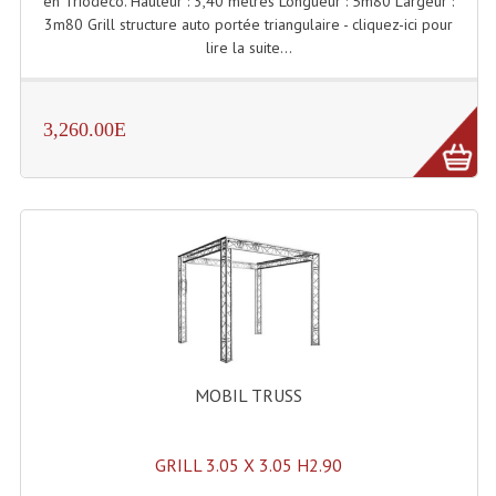
en Triodéco. Hauteur : 3,40 mètres Longueur : 5m80 Largeur :
Enceintes Et Caissons Basses
3m80 Grill structure auto portée triangulaire - cliquez-ici pour
lire la suite...
Packs Sono
Enceintes Amplifiées Actives
3,260.00E
Enceintes, Système Amplifiés
Enceintes Passives Sono
Retours De Scène
Caisson De Basse Amplifié
Caissons De Basses
Enceinte Nomade Bluetooth
MOBIL TRUSS
Enceintes (Ecoutes De Studio)
GRILL 3.05 X 3.05 H2.90
Enceintes Autonomes Portables Amplifiées