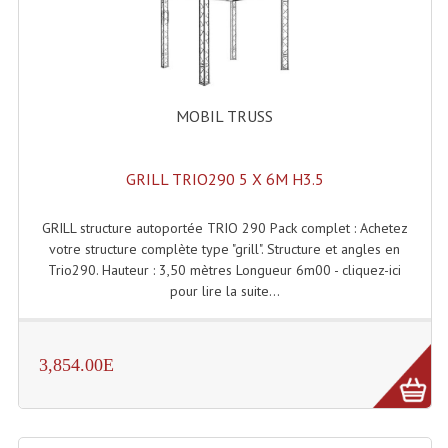
Dispatches
Filtres Et Divers
MOBIL TRUSS
Flexibles Lumineux Leds
Guirlandes Lumineuse
GRILL TRIO290 5 X 6M H3.5
Gyrophares À Leds
GRILL structure autoportée TRIO 290 Pack complet : Achetez
Lampes Ampoules
votre structure complète type "grill". Structure et angles en
Trio290. Hauteur : 3,50 mètres Longueur 6m00 - cliquez-ici
Ampoules - Tubes Lumière Noire Black Gun
pour lire la suite...
Lampes À Décharges
3,854.00E
Lampes De Couleurs
Lampes Dichroique
Lampes Halogenes Divers