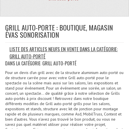
Quoi De Neuf?
Promotions
Plan Acces, Horaires.
GRILL AUTO-PORTE : BOUTIQUE, MAGASIN
ÉVAS SONORISATION
Location De Matériel
LISTE DES ARTICLES NEUFS EN VENTE DANS LA CATÉGORIE:
Le Matériel D´occasion
GRILL AUTO-PORTÉ
Recherche Avancée
DANS LA CATÉGORIE: GRILL AUTO-PORTÉ
Recevoir Nos Promotions
Pour un devis d'un grill avec de la structure aluminium auto-porté ou
de structure carrée pour avec votre Grill auto-porté pour le
spectacle ou la scène mais aussi sur les salons, les expositions et
Faire Votre Devis
stand pour événement. Pour un événement une soirée, un salon, un
concert, un spectacle… de qualité grâce à notre sélection de Grills
CATÉGORIES
auto-portés à prix discount ! Retrouvez dans notre boutique
différents modèles de Grill auto-porté grills pour les salons,
Sonorisation
expositions et stands, structure avec kit de jonction pour montage
rapide et de plusieurs marques, comme Asd, MobilTruss, Contest et
bien d'autres. Vous n'avez pas trouvé le bon produit, ou vous ne
Accessoires Pieds Cellules Diamants
savez pas quel matériel utiliser pour réaliser votre projet,