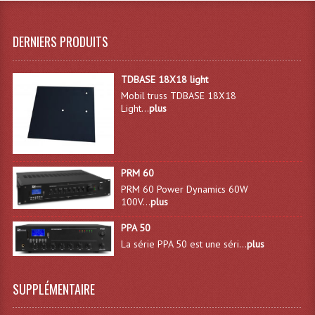
Système Boucle Magnétique
DERNIERS PRODUITS
Structures, Pieds, Ponts...
Angle AG20 Structure Contest
TDBASE 18X18 light
Mobil truss TDBASE 18X18
Angle AG29 Structure Contest
Light...
plus
Angle DECO22Q Structure Contest
Angle DECOTRI Structure Contest
PRM 60
Angle DUO Structure Contest
PRM 60 Power Dynamics 60W
100V...
plus
Angles Structure ASD SX290
PPA 50
La série PPA 50 est une séri...
plus
Angles Structure ASD SZ 290
Angles Structure Duo290
SUPPLÉMENTAIRE
Angles Structure QUATRO290