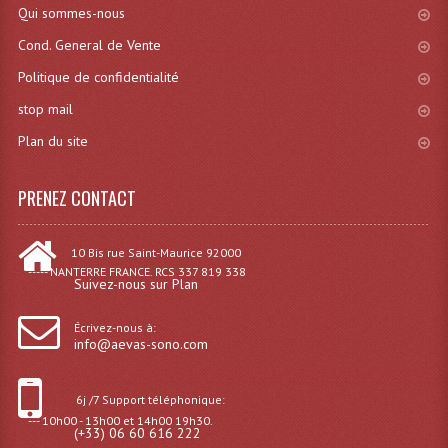
Qui sommes-nous
Angles Structure SC150
Cond. General de Vente
Angles Structure SD250
Politique de confidentialité
Angles Structure TRIO290
stop mail
Plan du site
Angles Structure Triodéco
Angles Trio Steel Acier
PRENEZ CONTACT
Cercle Monotube
10 Bis rue Saint-Maurice 92000
Cercle Struct Carrée 290
----- NANTERRE FRANCE. RCS 337 819 338
Suivez-nous sur Plan
Cercle Struct SCC Carre
Écrivez-nous à:
info@aevas-sono.com
Cercle Struct Triangulaire290
Crochets Et Accessoires
6j /7 Support téléphonique:
--- 10h00 - 13h00 et 14h00 19h30.
(+33) 06 60 616 222
Embases Pour Structure