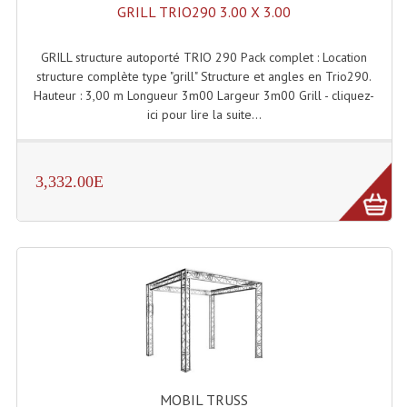
GRILL TRIO290 3.00 X 3.00
Lecteurs Cd À Plats
Lecteurs Cd À Plats Lecteur MP3
GRILL structure autoporté TRIO 290 Pack complet : Location
structure complète type "grill" Structure et angles en Trio290.
Lecteurs Double Cd Mixage Intégrée
Hauteur : 3,00 m Longueur 3m00 Largeur 3m00 Grill - cliquez-
ici pour lire la suite...
Lecteurs Double Cd MP3
Lecteurs Lasers Simple Et Mp3 (rack 19")
3,332.00E
Minidisc
Digital Package Et Logiciel
Enregistreur Numérique
Platines Dvd Pour Dj
Platines Cassettes
Limiteur De Niveau Sonore
MOBIL TRUSS