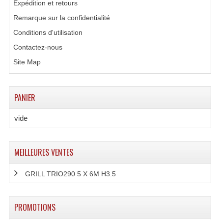
Expédition et retours
Connectiques, Prises Etc...
Remarque sur la confidentialité
Adaptateurs Audio
Conditions d'utilisation
Divers Bricolage
Contactez-nous
Site Map
Divers Bricolage
Haut-Parleurs Origine Sav
PANIER
Membrannes De Haut Parleurs
vide
Pieces Détachées Sav
Public-Adress
MEILLEURES VENTES
Accessoires Public-Adress L100V
GRILL TRIO290 5 X 6M H3.5
Amplificateurs (L 100v)
PROMOTIONS
Enceintes Encastrables Ligne 100V 4-8 Ohm