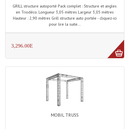
Enceintes Hifi
GRILL structure autoporté Pack complet : Structure et angles
en Triodéco. Longueur 3,05 mètres Largeur 3,05 mètres
Enceintes Monitoring
Hauteur : 2,90 mètres Grill structure auto portée - cliquez-ici
pour lire la suite...
Filtres Actifs, Correcteurs
Haut-Parleurs Moteurs Tweeters Filtres
3,296.00E
Haut Parleurs Sono
Filtres Passifs
Haut-Parleurs Amplis Guitare
Moteurs Pavillons Pour Enceinte
Tweeters Pour Enceintes
Lecteurs Audio & Sources
MOBIL TRUSS
Platines Disque Vinyles