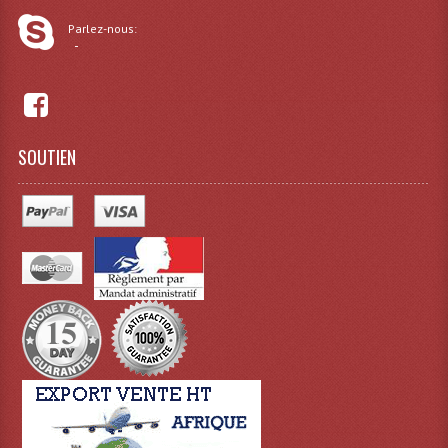
Grill Auto-Porté
Parlez-nous:
-
Monotubes Et Angles 50mm
Pendrillon Et Ossature
Pieds De Levage
SOUTIEN
Ponts - Portiques
Praticable Et Accessoires
Structure Echelle 290 Asd
Structure Et Angles Quatro Deco
Structures
Structures Carrées
Structures, Angles Sd150