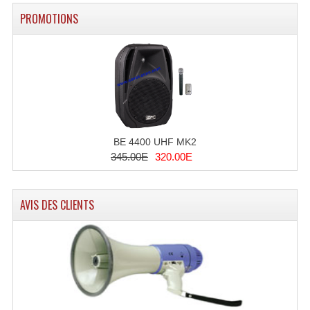
Connectiques, Prises Etc...
PROMOTIONS
Adaptateurs Audio
Divers Bricolage
Divers Bricolage
Haut-Parleurs Origine Sav
BE 4400 UHF MK2
Membrannes De Haut Parleurs
345.00E
320.00E
Pieces Détachées Sav
AVIS DES CLIENTS
Public-Adress
Accessoires Public-Adress L100V
Amplificateurs (L 100v)
Enceintes Encastrables Ligne 100V 4-8 Ohm