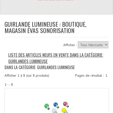
Quoi De Neuf?
Promotions
Plan Acces, Horaires.
GUIRLANDE LUMINEUSE : BOUTIQUE,
MAGASIN ÉVAS SONORISATION
Location De Matériel
Le Matériel D´occasion
Afficher :
Recherche Avancée
LISTE DES ARTICLES NEUFS EN VENTE DANS LA CATÉGORIE:
GUIRLANDES LUMINEUSE
Recevoir Nos Promotions
DANS LA CATÉGORIE: GUIRLANDES LUMINEUSE
Faire Votre Devis
Afficher
1
à
8
(sur
8
produits)
Pages de résultat :
1
CATÉGORIES
1 - - 8
Sonorisation
Accessoires Pieds Cellules Diamants