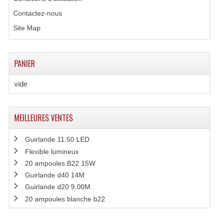
Projecteurs Poursuite
Contactez-nous
Projecteurs Théatre: Plan Convexe Fresnel
Site Map
Rampe De Spots
PANIER
Scanners
vide
Stroboscopes
Câbles, Connectiques.
MEILLEURES VENTES
Câblage Electrique
Guirlande 11.50 LED
Câble Rallonge DMX512 MIDI
Flexible lumineux
20 ampoules B22 15W
Câbles Module, Cables Audio
Guirlande d40 14M
Câble Multi-Paires Audio
Guirlande d20 9.00M
20 ampoules blanche b22
Câbles Enceintes