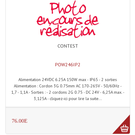
Enceintes Hifi
Enceintes Monitoring
Filtres Actifs, Correcteurs
Haut-Parleurs Moteurs Tweeters Filtres
CONTEST
Haut Parleurs Sono
POW246IP2
Filtres Passifs
Haut-Parleurs Amplis Guitare
Alimentation 24VDC 6.25A 150W max - IP65 - 2 sorties
Alimentation : Cordon 3G 0.75mm AC 170-265V - 50/60Hz -
Moteurs Pavillons Pour Enceinte
1,7 - 1,1A - Sorties : - 2 cordons 2G 0.75 - DC 24V - 6,25A max. -
3,125A - cliquez-ici pour lire la suite...
Tweeters Pour Enceintes
Lecteurs Audio & Sources
76.00E
Platines Disque Vinyles