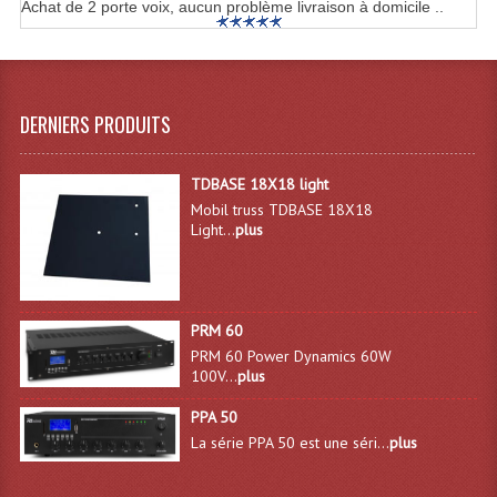
Achat de 2 porte voix, aucun problème livraison à domicile ..
Enceintes Murales (Ligne 100V 16 - 8 Ohm)
Hp À Chambre De Compression
Lecteurs Mp3 Et CDs Sources
DERNIERS PRODUITS
Microphone PA & Micro Pupitre
TDBASE 18X18 light
Projecteurs De Son
Mobil truss TDBASE 18X18
Light...
plus
Sono: Conférences Securité Visite Guidée
Système D'audio Guide
PRM 60
Système D'interprétation Simultanée
PRM 60 Power Dynamics 60W
100V...
plus
Système De Conférence
PPA 50
Système Visite Guidée
La série PPA 50 est une séri...
plus
Sonorisation Securité EN-54