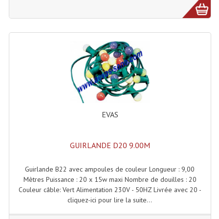
Microphones Scène Et Studio
Microphones Filaires
Micro Sans Fil HF VHF 200MHZ
Micro Sans Fil HF UHF 800MHZ
Micros De Studio
Microphones De Surface
EVAS
Multi-Effets, Reverbes Etc...
GUIRLANDE D20 9.00M
Peripheriques Traitements Et Accessoires
Guirlande B22 avec ampoules de couleur Longueur : 9,00
Portes Voix Mégaphones
Mètres Puissance : 20 x 15w maxi Nombre de douilles : 20
Couleur câble: Vert Alimentation 230V - 50HZ Livrée avec 20 -
Pupitre Pour Discours
cliquez-ici pour lire la suite...
Samplers, Échantillonneurs