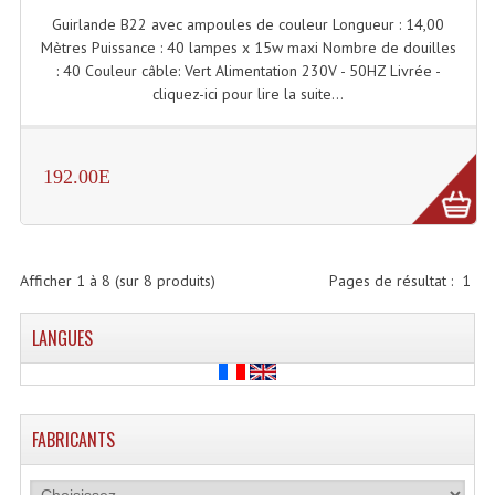
Guirlande B22 avec ampoules de couleur Longueur : 14,00
Lampes Leds
Mètres Puissance : 40 lampes x 15w maxi Nombre de douilles
: 40 Couleur câble: Vert Alimentation 230V - 50HZ Livrée -
Lampes PAR
cliquez-ici pour lire la suite...
Lampes Théatre
192.00E
Les Packs Light
Lumières Noire
Lyres
Afficher
1
à
8
(sur
8
produits)
Pages de résultat :
1
Panneaux, Piste Danse À Leds
LANGUES
Petit Effets Lumineux
Projecteur De Gobo
FABRICANTS
Projecteur Extérieur Multifaisceaux