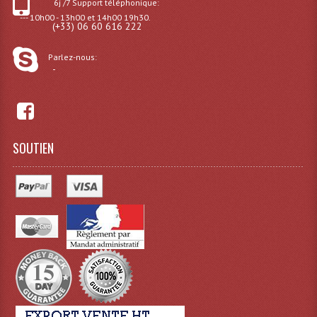
6j /7 Support téléphonique:
Angles Structure SC150
--- 10h00 - 13h00 et 14h00 19h30.
(+33) 06 60 616 222
Angles Structure SD250
Parlez-nous:
-
Angles Structure TRIO290
Angles Structure Triodéco
Angles Trio Steel Acier
SOUTIEN
Cercle Monotube
Cercle Struct Carrée 290
Cercle Struct SCC Carre
Cercle Struct Triangulaire290
Crochets Et Accessoires
Embases Pour Structure