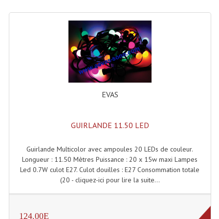
Lecteurs Cd À Plats
Lecteurs Cd À Plats Lecteur MP3
Lecteurs Double Cd Mixage Intégrée
Lecteurs Double Cd MP3
Lecteurs Lasers Simple Et Mp3 (rack 19")
EVAS
Minidisc
GUIRLANDE 11.50 LED
Digital Package Et Logiciel
Guirlande Multicolor avec ampoules 20 LEDs de couleur.
Enregistreur Numérique
Longueur : 11.50 Mètres Puissance : 20 x 15w maxi Lampes
Led 0.7W culot E27. Culot douilles : E27 Consommation totale
Platines Dvd Pour Dj
(20 - cliquez-ici pour lire la suite...
Platines Cassettes
Limiteur De Niveau Sonore
124.00E