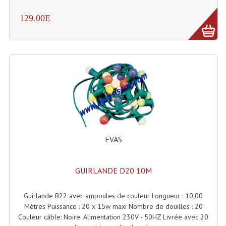
Système Sans Fil In-Ear Monitoring
129.00E
Table Mixages Et Contrôleurs & Consoles
Tables De Mixage DJ
Controleurs DJ USB / MP3
Consoles Sono Et Studio
Consoles Numériques
EVAS
Consoles Amplifiées
Lumière
GUIRLANDE D20 10M
Boules À Facettes
Guirlande B22 avec ampoules de couleur Longueur : 10,00
Changeurs De Couleurs
Mètres Puissance : 20 x 15w maxi Nombre de douilles : 20
Couleur câble: Noire. Alimentation 230V - 50HZ Livrée avec 20
Déco Light