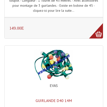
souple. - Longueur : 1 Touret de 45 mètres. - Avec accessoires
pour montage de 3 guirlandes. - Existe en bobine de 45 -
Dispatches
cliquez-ici pour lire la suite...
Filtres Et Divers
149.00E
Flexibles Lumineux Leds
Guirlandes Lumineuse
Gyrophares À Leds
Lampes Ampoules
Ampoules - Tubes Lumière Noire Black Gun
Lampes À Décharges
EVAS
Lampes De Couleurs
Lampes Dichroique
GUIRLANDE D40 14M
Lampes Halogenes Divers