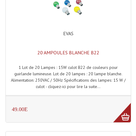
Enceintes Et Caissons Basses
Packs Sono
Enceintes Amplifiées Actives
EVAS
Enceintes, Système Amplifiés
20 AMPOULES BLANCHE B22
Enceintes Passives Sono
Retours De Scène
1 Lot de 20 Lampes : 15W culot B22 de couleurs pour
guirlande lumineuse. Lot de 20 lampes : 20 lampe blanche.
Caisson De Basse Amplifié
Alimentation: 230VAC / 50Hz Spécifications des lampes: 15 W /
culot - cliquez-ici pour lire la suite...
Caissons De Basses
Enceinte Nomade Bluetooth
49.00E
Enceintes (Ecoutes De Studio)
Enceintes Autonomes Portables Amplifiées