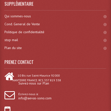
SUPPLÉMENTAIRE
Système Boucle Magnétique
Structures, Pieds, Ponts...
Qui sommes-nous
Cond. General de Vente
Angle AG20 Structure Contest
Politique de confidentialité
Angle AG29 Structure Contest
stop mail
Angle DECO22Q Structure Contest
Plan du site
Angle DECOTRI Structure Contest
PRENEZ CONTACT
Angle DUO Structure Contest
10 Bis rue Saint-Maurice 92000
Angles Structure ASD SX290
----- NANTERRE FRANCE. RCS 337 819 338
Suivez-nous sur Plan
Angles Structure ASD SZ 290
Écrivez-nous à:
Angles Structure Duo290
info@aevas-sono.com
Angles Structure QUATRO290