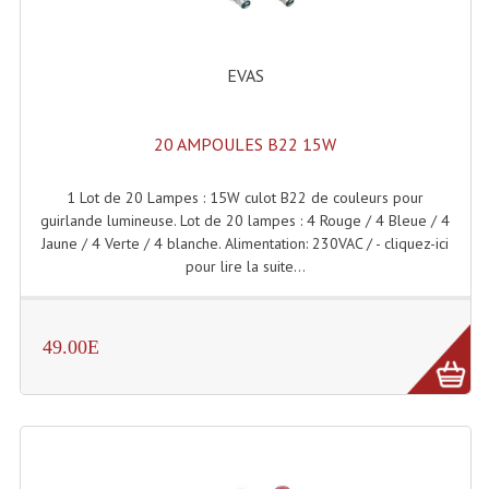
Accessoires Enceintes
Accessoires Micro, Pieds De Régie
EVAS
Cellule (s)
20 AMPOULES B22 15W
Diamants
Pieds D'enceintes
1 Lot de 20 Lampes : 15W culot B22 de couleurs pour
guirlande lumineuse. Lot de 20 lampes : 4 Rouge / 4 Bleue / 4
Selecteurs Audio Vidéo
Jaune / 4 Verte / 4 blanche. Alimentation: 230VAC / - cliquez-ici
pour lire la suite...
Amplificateurs
Amplificateurs Multi-Canaux
49.00E
Casques Stéréo
Compresseurs , Limiteurs , Noise Gate
Egaliseur Egaliseurs