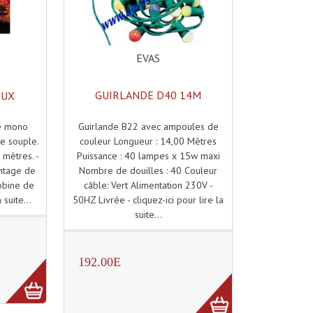
EVAS
GUIRLANDE D40 14M
EUX
Guirlande B22 avec ampoules de
le mono
couleur Longueur : 14,00 Mètres
se souple.
Puissance : 40 lampes x 15w maxi
 mètres. -
Nombre de douilles : 40 Couleur
ntage de
câble: Vert Alimentation 230V -
bobine de
50HZ Livrée - cliquez-ici pour lire la
 suite...
suite...
192.00E