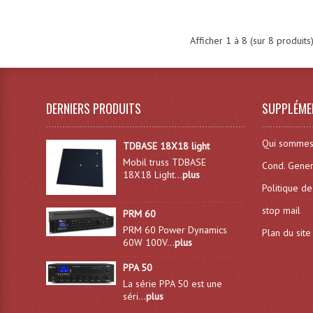
Afficher
1
à
8
(sur
8
produits
DERNIERS PRODUITS
SUPPLÉME
Qui sommes
TDBASE 18X18 light
Mobil truss TDBASE
Cond. Gener
18X18 Light...
plus
Politique de
stop mail
PRM 60
PRM 60 Power Dynamics
Plan du site
60W 100V...
plus
PPA 50
La série PPA 50 est une
séri...
plus