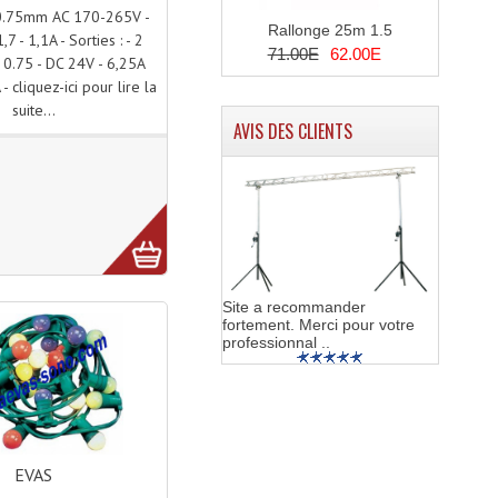
0.75mm AC 170-265V -
Rallonge 25m 1.5
7 - 1,1A - Sorties : - 2
71.00E
62.00E
0.75 - DC 24V - 6,25A
- cliquez-ici pour lire la
suite...
AVIS DES CLIENTS
Site a recommander
fortement. Merci pour votre
professionnal ..
EVAS