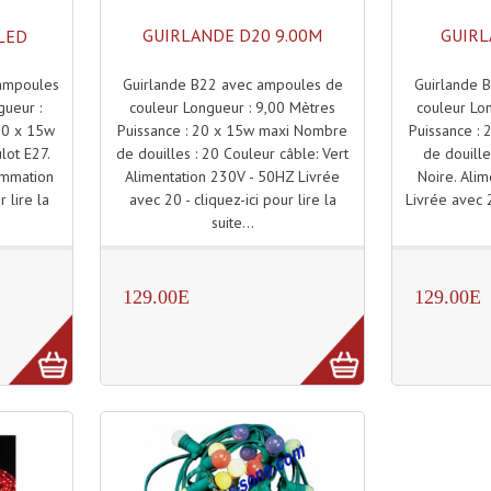
GUIRLANDE D20 9.00M
GUIRL
 LED
Guirlande B22 avec ampoules de
Guirlande 
 ampoules
couleur Longueur : 9,00 Mètres
couleur Lo
gueur :
Puissance : 20 x 15w maxi Nombre
Puissance :
20 x 15w
de douilles : 20 Couleur câble: Vert
de douille
lot E27.
Alimentation 230V - 50HZ Livrée
Noire. Ali
ommation
avec 20 - cliquez-ici pour lire la
Livrée avec 2
r lire la
suite...
129.00E
129.00E