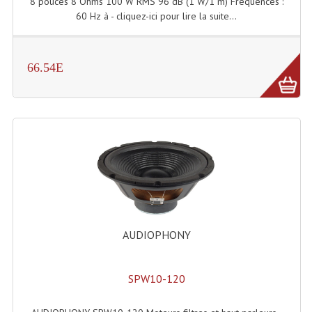
8 pouces 8 Ohms 100 W RMS 96 dB (1 W/1 m) Fréquences :
60 Hz à - cliquez-ici pour lire la suite...
Dispatches
Filtres Et Divers
66.54E
Flexibles Lumineux Leds
Guirlandes Lumineuse
Gyrophares À Leds
Lampes Ampoules
Ampoules - Tubes Lumière Noire Black Gun
Lampes À Décharges
AUDIOPHONY
Lampes De Couleurs
SPW10-120
Lampes Dichroique
Lampes Halogenes Divers