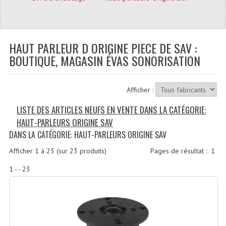
Quoi De Neuf?
Promotions
Plan Acces, Horaires.
HAUT PARLEUR D ORIGINE PIECE DE SAV :
BOUTIQUE, MAGASIN ÉVAS SONORISATION
Location De Matériel
Le Matériel D´occasion
Afficher :
Recherche Avancée
LISTE DES ARTICLES NEUFS EN VENTE DANS LA CATÉGORIE:
HAUT-PARLEURS ORIGINE SAV
Recevoir Nos Promotions
DANS LA CATÉGORIE: HAUT-PARLEURS ORIGINE SAV
Faire Votre Devis
Afficher
1
à
23
(sur
23
produits)
Pages de résultat :
1
CATÉGORIES
1 - - 23
Sonorisation
Accessoires Pieds Cellules Diamants