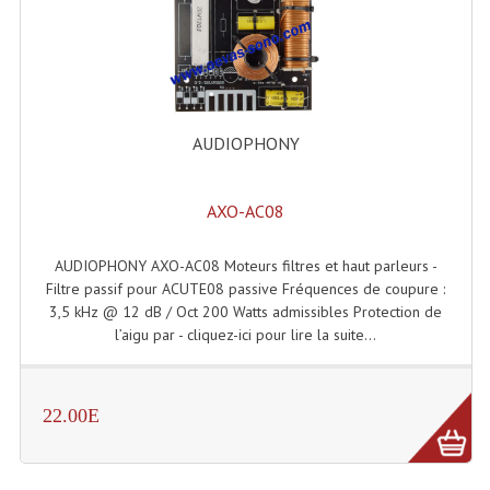
Enceintes Hifi
Enceintes Monitoring
Filtres Actifs, Correcteurs
AUDIOPHONY
Haut-Parleurs Moteurs Tweeters Filtres
Haut Parleurs Sono
AXO-AC08
Filtres Passifs
AUDIOPHONY AXO-AC08 Moteurs filtres et haut parleurs -
Haut-Parleurs Amplis Guitare
Filtre passif pour ACUTE08 passive Fréquences de coupure :
3,5 kHz @ 12 dB / Oct 200 Watts admissibles Protection de
Moteurs Pavillons Pour Enceinte
l’aigu par - cliquez-ici pour lire la suite...
Tweeters Pour Enceintes
22.00E
Lecteurs Audio & Sources
Platines Disque Vinyles