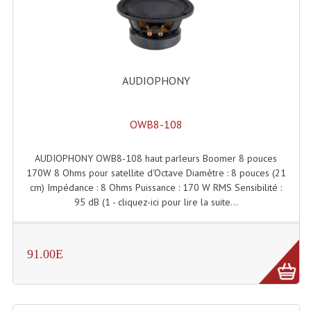
Angles Structure SC150
Angles Structure SD250
Angles Structure TRIO290
AUDIOPHONY
Angles Structure Triodéco
OWB8-108
Angles Trio Steel Acier
AUDIOPHONY OWB8-108 haut parleurs Boomer 8 pouces
Cercle Monotube
170W 8 Ohms pour satellite d'Octave Diamètre : 8 pouces (21
cm) Impédance : 8 Ohms Puissance : 170 W RMS Sensibilité :
Cercle Struct Carrée 290
95 dB (1 - cliquez-ici pour lire la suite...
Cercle Struct SCC Carre
Cercle Struct Triangulaire290
91.00E
Crochets Et Accessoires
Embases Pour Structure