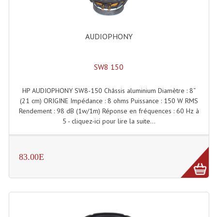
Système Boucle Magnétique
Structures, Pieds, Ponts...
AUDIOPHONY
Angle AG20 Structure Contest
SW8 150
Angle AG29 Structure Contest
Angle DECO22Q Structure Contest
HP AUDIOPHONY SW8-150 Châssis aluminium Diamètre : 8“
(21 cm) ORIGINE Impédance : 8 ohms Puissance : 150 W RMS
Angle DECOTRI Structure Contest
Rendement : 98 dB (1w/1m) Réponse en fréquences : 60 Hz à
5 - cliquez-ici pour lire la suite...
Angle DUO Structure Contest
Angles Structure ASD SX290
83.00E
Angles Structure ASD SZ 290
Angles Structure Duo290
Angles Structure QUATRO290