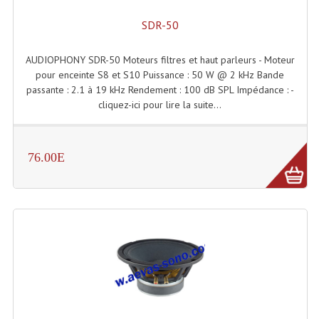
Projecteurs Poursuite
SDR-50
Projecteurs Théatre: Plan Convexe Fresnel
AUDIOPHONY SDR-50 Moteurs filtres et haut parleurs - Moteur
Rampe De Spots
pour enceinte S8 et S10 Puissance : 50 W @ 2 kHz Bande
passante : 2.1 à 19 kHz Rendement : 100 dB SPL Impédance : -
Scanners
cliquez-ici pour lire la suite...
Stroboscopes
Câbles, Connectiques.
76.00E
Câblage Electrique
Câble Rallonge DMX512 MIDI
Câbles Module, Cables Audio
Câble Multi-Paires Audio
Câbles Enceintes