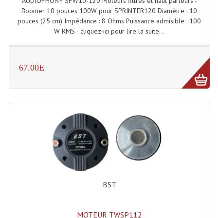
AUDIOPHONY SPW10-120 Moteurs filtres et haut parleurs -
Boomer 10 pouces 100W pour SPRINTER120 Diamètre : 10
Lampes Leds
pouces (25 cm) Impédance : 8 Ohms Puissance admisible : 100
W RMS - cliquez-ici pour lire la suite...
Lampes PAR
Lampes Théatre
67.00E
Les Packs Light
Lumières Noire
Lyres
Panneaux, Piste Danse À Leds
Petit Effets Lumineux
Projecteur De Gobo
BST
Projecteur Extérieur Multifaisceaux
MOTEUR TWSP112