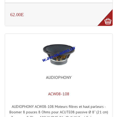
Effets LASERS
62.00E
Laser Multi-Points
Lasers (Effets Volumetriques)
Lasers D'extérieur Multi-Points
Effets Lumineux À Leds
Effets Lumineux, Centre De Piste
Effets Lumineux, Effets Disco
AUDIOPHONY
Electronique Commande Light
ACW08-108
Blocs De Puissance
Chenillards Modulateurs
AUDIOPHONY ACW08-108 Moteurs filtres et haut parleurs -
Boomer 8 pouces 8 Ohms pour ACUTE08 passive Ø 8” (21 cm)
Consoles Éclairage DMX