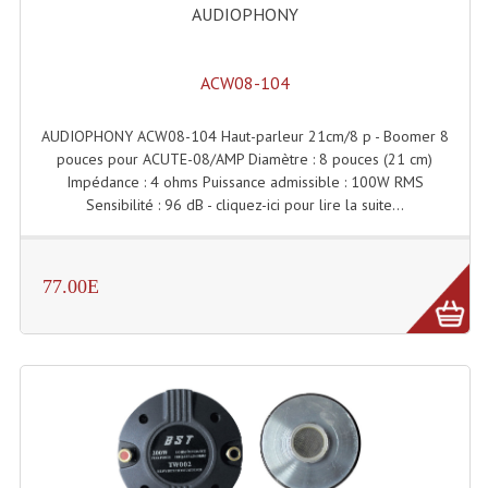
Connectiques, Prises Etc...
AUDIOPHONY
Adaptateurs Audio
ACW08-104
Divers Bricolage
AUDIOPHONY ACW08-104 Haut-parleur 21cm/8 p - Boomer 8
Divers Bricolage
pouces pour ACUTE-08/AMP Diamètre : 8 pouces (21 cm)
Impédance : 4 ohms Puissance admissible : 100W RMS
Haut-Parleurs Origine Sav
Sensibilité : 96 dB - cliquez-ici pour lire la suite...
Membrannes De Haut Parleurs
Pieces Détachées Sav
77.00E
Public-Adress
Accessoires Public-Adress L100V
Amplificateurs (L 100v)
Enceintes Encastrables Ligne 100V 4-8 Ohm