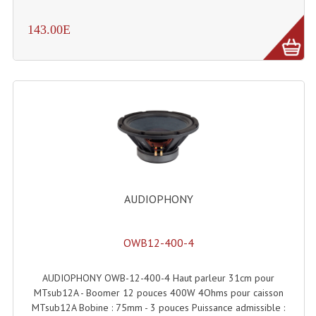
Machines À Brouillard
143.00E
Lanceur De Flammes Et Cartouche De Gaz
Machine À Etincelles Froides
Machines & Canon À Confettis
Machines À Bulles
Machines À Effet Brouillard
AUDIOPHONY
Machines À Fumée Lourde
Machines À Mousse, Neige, Liquides
OWB12-400-4
Liquide À Brouillard
AUDIOPHONY OWB-12-400-4 Haut parleur 31cm pour
Liquide À Bulles
MTsub12A - Boomer 12 pouces 400W 4Ohms pour caisson
MTsub12A Bobine : 75mm - 3 pouces Puissance admissible :
Liquide À Neige