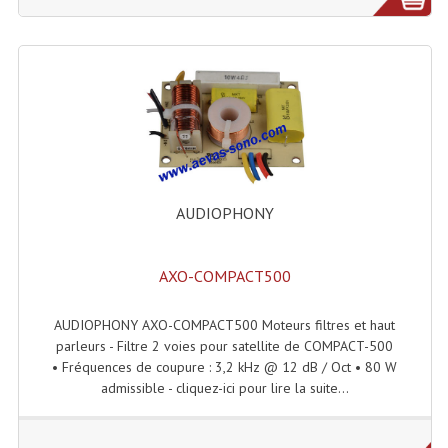
Microphones Scène Et Studio
Microphones Filaires
Micro Sans Fil HF VHF 200MHZ
Micro Sans Fil HF UHF 800MHZ
Micros De Studio
AUDIOPHONY
Microphones De Surface
Multi-Effets, Reverbes Etc...
AXO-COMPACT500
Peripheriques Traitements Et Accessoires
AUDIOPHONY AXO-COMPACT500 Moteurs filtres et haut
parleurs - Filtre 2 voies pour satellite de COMPACT-500
Portes Voix Mégaphones
• Fréquences de coupure : 3,2 kHz @ 12 dB / Oct • 80 W
admissible - cliquez-ici pour lire la suite...
Pupitre Pour Discours
Samplers, Échantillonneurs