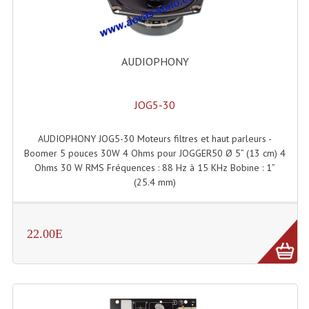
Enceintes Et Caissons Basses
Packs Sono
AUDIOPHONY
Enceintes Amplifiées Actives
Enceintes, Système Amplifiés
JOG5-30
Enceintes Passives Sono
AUDIOPHONY JOG5-30 Moteurs filtres et haut parleurs -
Retours De Scène
Boomer 5 pouces 30W 4 Ohms pour JOGGER50 Ø 5” (13 cm) 4
Ohms 30 W RMS Fréquences : 88 Hz à 15 KHz Bobine : 1”
Caisson De Basse Amplifié
(25.4 mm)
Caissons De Basses
22.00E
Enceinte Nomade Bluetooth
Enceintes (Ecoutes De Studio)
Enceintes Autonomes Portables Amplifiées