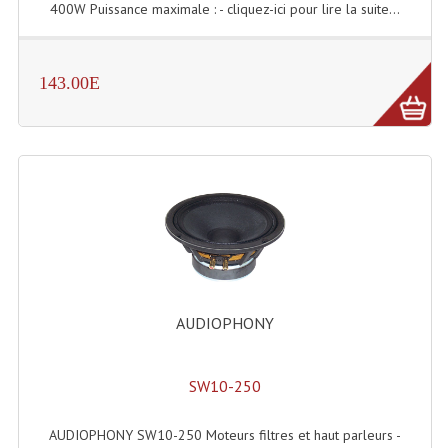
400W Puissance maximale : - cliquez-ici pour lire la suite...
Liquides À Fumée
143.00E
Liquides À Mousse
Nos Occasions Et Stock B
Les Occasions
Notre Stock B
Karaoké Materiel Lecteur Etc...
Matériel Karaoké
AUDIOPHONY
Disque DVD
Disque LD (30 Cm.)
SW10-250
TARIF ET CATALOGUE DE LOCATION
AUDIOPHONY SW10-250 Moteurs filtres et haut parleurs -