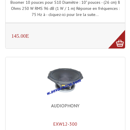
LISTE DU MATERIEL D'OCCASION
Boomer 10 pouces pour S10 Diamètre : 10" pouces - (26 cm) 8
Ohms 250 W RMS 96 dB (1 W / 1 m) Réponse en fréquences :
PLAN ACCES, LES HORAIRES
75 Hz à - cliquez-ici pour lire la suite...
CRÉER UN COMPTE
145.00E
AUDIOPHONY
EXW12-300