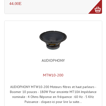
44.00E
Système Sans Fil In-Ear Monitoring
Table Mixages Et Contrôleurs & Consoles
Tables De Mixage DJ
Controleurs DJ USB / MP3
Consoles Sono Et Studio
Consoles Numériques
AUDIOPHONY
Consoles Amplifiées
Lumière
MTW10-200
Boules À Facettes
AUDIOPHONY MTW10-200 Moteurs filtres et haut parleurs -
Boomer 10 pouces - 180W Pour enceinte MT10A Impédance
Changeurs De Couleurs
nominale : 4 Ohms Réponse en fréquence : 60 Hz - 5 KHz
Puissance - cliquez-ici pour lire la suite...
Déco Light