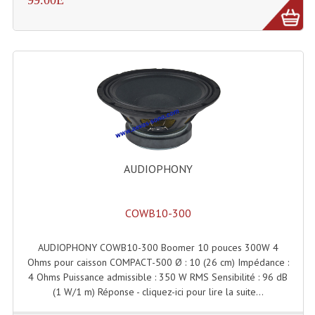
99.00E
Rack 19" PRO Betonex
Rack 19" Standard Betonex
Sac Trolley De Transport
Sacs & Housses De Transport
Valises Pour Clavier
AUDIOPHONY
Rack 19 Pouces Multiplis
Accessoires Flight-Case Coins Roulettes
COWB10-300
Rack 19" STYLE VSR (capot En L)
AUDIOPHONY COWB10-300 Boomer 10 pouces 300W 4
Machines À Effets Fumées, Mousses, Liquid
Ohms pour caisson COMPACT-500 Ø : 10 (26 cm) Impédance :
4 Ohms Puissance admissible : 350 W RMS Sensibilité : 96 dB
Machines À Fumées
(1 W/1 m) Réponse - cliquez-ici pour lire la suite...
Effets Projection Et Jet De CO2