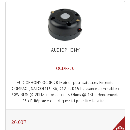
Lecteurs Cd À Plats
Lecteurs Cd À Plats Lecteur MP3
Lecteurs Double Cd Mixage Intégrée
Lecteurs Double Cd MP3
AUDIOPHONY
Lecteurs Lasers Simple Et Mp3 (rack 19")
Minidisc
OCDR-20
Digital Package Et Logiciel
AUDIOPHONY OCDR-20 Moteur pour satellites Enceinte
COMPACT, SATCOM16, S6, D12 et D15 Puissance admissible :
Enregistreur Numérique
20W RMS @ 2KHz Impédance : 8 Ohms @ 1KHz Rendement :
93 dB Réponse en - cliquez-ici pour lire la suite...
Platines Dvd Pour Dj
Platines Cassettes
26.00E
Limiteur De Niveau Sonore