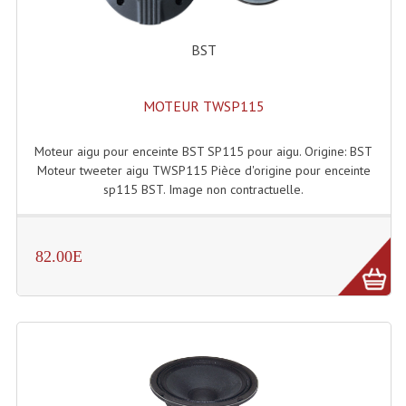
Enceintes Murales (Ligne 100V 16 - 8 Ohm)
BST
Hp À Chambre De Compression
Lecteurs Mp3 Et CDs Sources
MOTEUR TWSP115
Microphone PA & Micro Pupitre
Moteur aigu pour enceinte BST SP115 pour aigu. Origine: BST
Projecteurs De Son
Moteur tweeter aigu TWSP115 Pièce d'origine pour enceinte
sp115 BST. Image non contractuelle.
Sono: Conférences Securité Visite Guidée
Système D'audio Guide
82.00E
Système D'interprétation Simultanée
Système De Conférence
Système Visite Guidée
Sonorisation Securité EN-54