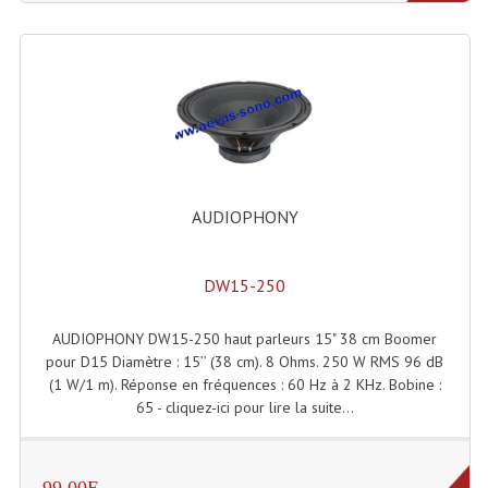
Tour De Travail Et Échafaudage
Flight-Case (s) Et Accessoires
Flight Case Plasma Et Écran LCD
Flight Case Régie
Flight Cases Platine Disque. Lecteurs CD
AUDIOPHONY
Flight Malettes Consoles T. Mixages
DW15-250
Flight-Case CDs Et Disques Vinyls
AUDIOPHONY DW15-250 haut parleurs 15" 38 cm Boomer
Flight-Case Pour Contrôleur DJ
pour D15 Diamètre : 15’’ (38 cm). 8 Ohms. 250 W RMS 96 dB
(1 W/1 m). Réponse en fréquences : 60 Hz à 2 KHz. Bobine :
Flight-Case Pour La Lumière
65 - cliquez-ici pour lire la suite...
Malle Flight Multi-Usage
Meubles DJ