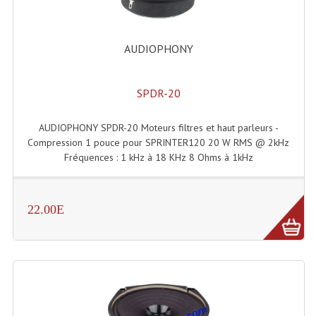
Accessoires Enceintes
Accessoires Micro, Pieds De Régie
AUDIOPHONY
Cellule (s)
SPDR-20
Diamants
Pieds D'enceintes
AUDIOPHONY SPDR-20 Moteurs filtres et haut parleurs -
Compression 1 pouce pour SPRINTER120 20 W RMS @ 2kHz
Selecteurs Audio Vidéo
Fréquences : 1 kHz à 18 KHz 8 Ohms à 1kHz
Amplificateurs
Amplificateurs Multi-Canaux
22.00E
Casques Stéréo
Compresseurs , Limiteurs , Noise Gate
Egaliseur Egaliseurs