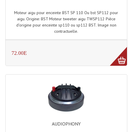
Projecteur Led Sur Batterie
Moteur aigu pour enceinte BST SP 110 Ou bst SP112 pour
Projecteurs À Leds D'extérieurs
aigu. Origine: BST Moteur tweeter aigu TWSP112 Pièce
d'origine pour enceinte sp110 ou sp112 BST. Image non
Projecteurs Barres De Leds
contractuelle.
Projecteurs Déco À Leds
Projecteurs Leds
72.00E
Projecteurs Plafonniers Et Encastrés
Projecteurs Théâtre Led
Projecteurs Traditionnels
Projecteurs Cycliodes
Projecteurs Découpes
Projecteurs Par : 16 À 64 Et Autres
AUDIOPHONY