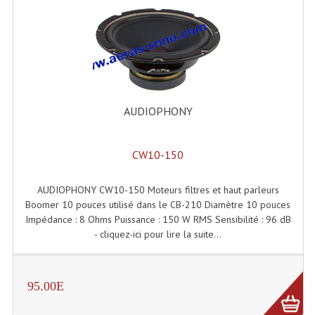
Grill Auto-Porté
Monotubes Et Angles 50mm
Pendrillon Et Ossature
Pieds De Levage
AUDIOPHONY
Ponts - Portiques
CW10-150
Praticable Et Accessoires
AUDIOPHONY CW10-150 Moteurs filtres et haut parleurs
Structure Echelle 290 Asd
Boomer 10 pouces utilisé dans le CB-210 Diamètre 10 pouces
Impédance : 8 Ohms Puissance : 150 W RMS Sensibilité : 96 dB
Structure Et Angles Quatro Deco
- cliquez-ici pour lire la suite...
Structures
Structures Carrées
95.00E
Structures, Angles Sd150