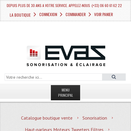
DEPUIS PLUS DE 30 ANS A VOTRE SERVICE. APPELEZ-NOUS :(+33) 06 60 61 62 22
CONNEXION
COMMANDER
VOIR PANIER
LA BOUTIQUE
MENU
PRINCIPAL
LA BOUTIQUE VENTE
Catalogue boutique vente
Sonorisation
MAGASIN
Haut-parleurs Moteurs Tweeters Filtres