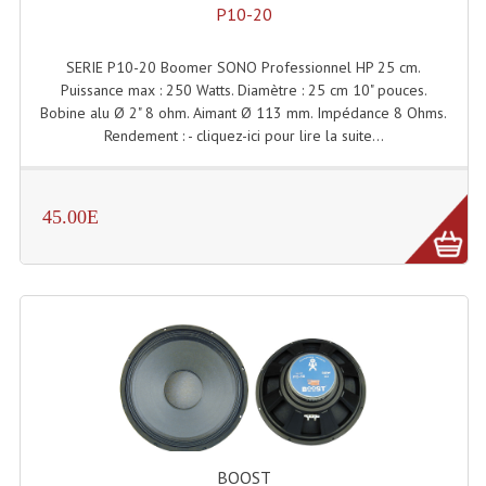
P10-20
Lampes Leds
SERIE P10-20 Boomer SONO Professionnel HP 25 cm.
Lampes PAR
Puissance max : 250 Watts. Diamètre : 25 cm 10" pouces.
Bobine alu Ø 2" 8 ohm. Aimant Ø 113 mm. Impédance 8 Ohms.
Lampes Théatre
Rendement : - cliquez-ici pour lire la suite...
Les Packs Light
45.00E
Lumières Noire
Lyres
Panneaux, Piste Danse À Leds
Petit Effets Lumineux
Projecteur De Gobo
Projecteur Extérieur Multifaisceaux
BOOST