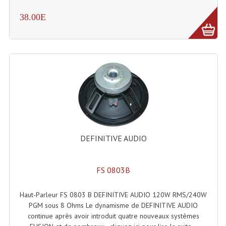
Microphones Scène Et Studio
38.00E
Microphones Filaires
Micro Sans Fil HF VHF 200MHZ
Micro Sans Fil HF UHF 800MHZ
Micros De Studio
Microphones De Surface
Multi-Effets, Reverbes Etc...
DEFINITIVE AUDIO
Peripheriques Traitements Et Accessoires
FS 0803B
Portes Voix Mégaphones
Haut-Parleur FS 0803 B DEFINITIVE AUDIO 120W RMS/240W
Pupitre Pour Discours
PGM sous 8 Ohms Le dynamisme de DEFINITIVE AUDIO
continue après avoir introduit quatre nouveaux systèmes
Samplers, Échantillonneurs