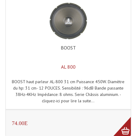
Système Boucle Magnétique
Structures, Pieds, Ponts...
Angle AG20 Structure Contest
Angle AG29 Structure Contest
BOOST
Angle DECO22Q Structure Contest
AL 800
Angle DECOTRI Structure Contest
Angle DUO Structure Contest
BOOST haut parleur AL-800 31 cm Puissance 450W. Diamètre
du hp: 31 cm- 12 POUCES. Sensibilité : 96dB Bande passante
Angles Structure ASD SX290
38Hz-4KHz Impédance: 8 ohms. Serie Châssis aluminium. -
cliquez-ici pour lire la suite...
Angles Structure ASD SZ 290
Angles Structure Duo290
74.00E
Angles Structure QUATRO290