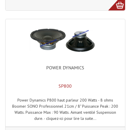
Lecteurs Cd À Plats
Lecteurs Cd À Plats Lecteur MP3
Lecteurs Double Cd Mixage Intégrée
Lecteurs Double Cd MP3
Lecteurs Lasers Simple Et Mp3 (rack 19")
Minidisc
POWER DYNAMICS
Digital Package Et Logiciel
SP800
Enregistreur Numérique
Power Dynamics P800 haut parleur 200 Watts - 8 ohms
Platines Dvd Pour Dj
Boomer SONO Professionnel 21cm / 8" Puissance Peak : 200
Watts. Puissance Max : 90 Watts. Aimant ventilé Suspension
Platines Cassettes
dure. - cliquez-ici pour lire la suite...
Limiteur De Niveau Sonore