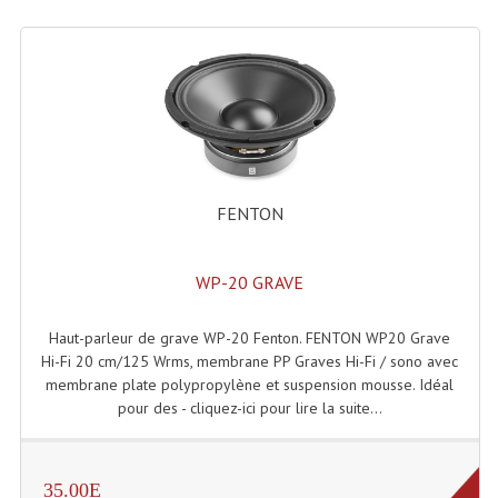
Enceintes Hifi
Enceintes Monitoring
Filtres Actifs, Correcteurs
Haut-Parleurs Moteurs Tweeters Filtres
Haut Parleurs Sono
FENTON
Filtres Passifs
WP-20 GRAVE
Haut-Parleurs Amplis Guitare
Haut-parleur de grave WP-20 Fenton. FENTON WP20 Grave
Moteurs Pavillons Pour Enceinte
Hi-Fi 20 cm/125 Wrms, membrane PP Graves Hi-Fi / sono avec
Tweeters Pour Enceintes
membrane plate polypropylène et suspension mousse. Idéal
pour des - cliquez-ici pour lire la suite...
Lecteurs Audio & Sources
Platines Disque Vinyles
35.00E