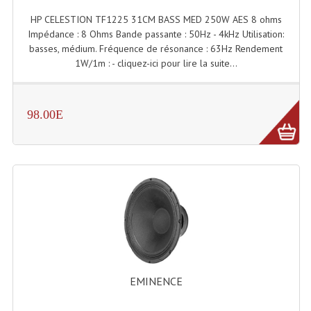
HP CELESTION TF1225 31CM BASS MED 250W AES 8 ohms
Liquides À Fumée
Impédance : 8 Ohms Bande passante : 50Hz - 4kHz Utilisation:
basses, médium. Fréquence de résonance : 63Hz Rendement
Liquides À Mousse
1W/1m : - cliquez-ici pour lire la suite...
Nos Occasions Et Stock B
98.00E
Les Occasions
Notre Stock B
Karaoké Materiel Lecteur Etc...
Matériel Karaoké
Disque DVD
Disque LD (30 Cm.)
EMINENCE
TARIF ET CATALOGUE DE LOCATION