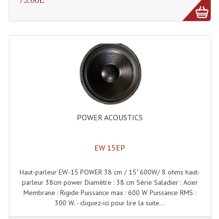
Grill Auto-Porté
Monotubes Et Angles 50mm
Pendrillon Et Ossature
Pieds De Levage
Ponts - Portiques
Praticable Et Accessoires
POWER ACOUSTICS
Structure Echelle 290 Asd
EW 15EP
Structure Et Angles Quatro Deco
Haut-parleur EW-15 POWER 38 cm / 15" 600W/ 8 ohms haut-
Structures
parleur 38cm power Diamètre : 38 cm Série Saladier : Acier
Membrane : Rigide Puissance max : 600 W Puissance RMS :
Structures Carrées
300 W. - cliquez-ici pour lire la suite...
Structures, Angles Sd150