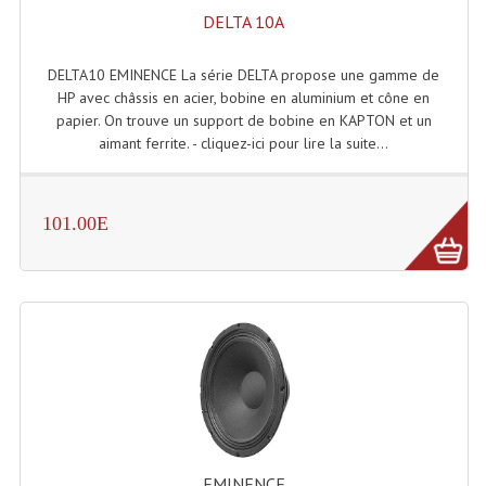
LISTE DU MATERIEL D'OCCASION
DELTA 10A
PLAN ACCES, LES HORAIRES
DELTA10 EMINENCE La série DELTA propose une gamme de
CRÉER UN COMPTE
HP avec châssis en acier, bobine en aluminium et cône en
papier. On trouve un support de bobine en KAPTON et un
aimant ferrite. - cliquez-ici pour lire la suite...
101.00E
EMINENCE