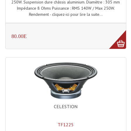
250W. Suspension dure châssis aluminium. Diamètre : 305 mm
Impédance 8 Ohms Puissance : RMS 140W / Max 250W.
Machines À Brouillard
Rendement - cliquez-ici pour lire la suite...
Lanceur De Flammes Et Cartouche De Gaz
Machine À Etincelles Froides
80.00E
Machines & Canon À Confettis
Machines À Bulles
Machines À Effet Brouillard
Machines À Fumée Lourde
Machines À Mousse, Neige, Liquides
CELESTION
Liquide À Brouillard
Liquide À Bulles
TF1225
Liquide À Neige