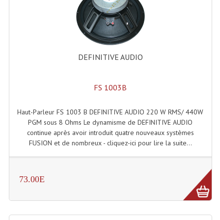
Enceintes Murales (Ligne 100V 16 - 8 Ohm)
Hp À Chambre De Compression
Lecteurs Mp3 Et CDs Sources
DEFINITIVE AUDIO
Microphone PA & Micro Pupitre
FS 1003B
Projecteurs De Son
Sono: Conférences Securité Visite Guidée
Haut-Parleur FS 1003 B DEFINITIVE AUDIO 220 W RMS/ 440W
PGM sous 8 Ohms Le dynamisme de DEFINITIVE AUDIO
Système D'audio Guide
continue après avoir introduit quatre nouveaux systèmes
FUSION et de nombreux - cliquez-ici pour lire la suite...
Système D'interprétation Simultanée
Système De Conférence
73.00E
Système Visite Guidée
Sonorisation Securité EN-54