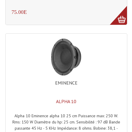
Tour De Travail Et Échafaudage
75.00E
Flight-Case (s) Et Accessoires
Flight Case Plasma Et Écran LCD
Flight Case Régie
Flight Cases Platine Disque. Lecteurs CD
Flight Malettes Consoles T. Mixages
Flight-Case CDs Et Disques Vinyls
EMINENCE
Flight-Case Pour Contrôleur DJ
ALPHA 10
Flight-Case Pour La Lumière
Alpha 10 Eminence alpha 10 25 cm Puissance max: 250 W.
Malle Flight Multi-Usage
Rms: 150 W Diamètre du hp: 25 cm. Sensibilité : 97 dB Bande
passante 45 Hz - 5 KHz Impédance: 8 ohms. Bobine: 38,1 -
Meubles DJ