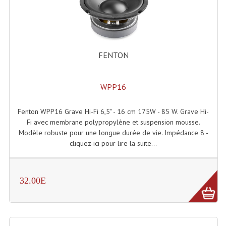
Accessoires Enceintes
Accessoires Micro, Pieds De Régie
Cellule (s)
FENTON
Diamants
WPP16
Pieds D'enceintes
Selecteurs Audio Vidéo
Fenton WPP16 Grave Hi-Fi 6,5" - 16 cm 175W - 85 W. Grave Hi-
Fi avec membrane polypropylène et suspension mousse.
Amplificateurs
Modèle robuste pour une longue durée de vie. Impédance 8 -
cliquez-ici pour lire la suite...
Amplificateurs Multi-Canaux
Casques Stéréo
32.00E
Compresseurs , Limiteurs , Noise Gate
Egaliseur Egaliseurs