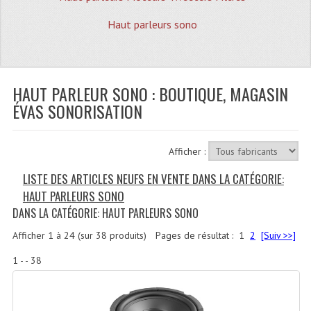
Quoi De Neuf?
Haut parleurs sono
Promotions
Plan Acces, Horaires.
HAUT PARLEUR SONO : BOUTIQUE, MAGASIN
Location De Matériel
ÉVAS SONORISATION
Le Matériel D´occasion
Recherche Avancée
Afficher :
Recevoir Nos Promotions
LISTE DES ARTICLES NEUFS EN VENTE DANS LA CATÉGORIE:
HAUT PARLEURS SONO
Faire Votre Devis
DANS LA CATÉGORIE: HAUT PARLEURS SONO
CATÉGORIES
Afficher
1
à
24
(sur
38
produits)
Pages de résultat :
1
2
[Suiv >>]
Sonorisation
1 - - 38
Accessoires Pieds Cellules Diamants