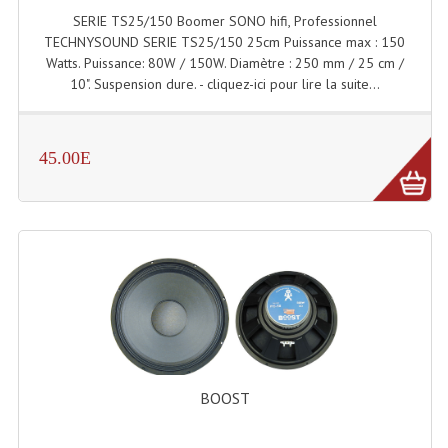
SERIE TS25/150 Boomer SONO hifi, Professionnel
Dispatches
TECHNYSOUND SERIE TS25/150 25cm Puissance max : 150
Watts. Puissance: 80W / 150W. Diamètre : 250 mm / 25 cm /
Filtres Et Divers
10". Suspension dure. - cliquez-ici pour lire la suite...
Flexibles Lumineux Leds
45.00E
Guirlandes Lumineuse
Gyrophares À Leds
Lampes Ampoules
Ampoules - Tubes Lumière Noire Black Gun
Lampes À Décharges
Lampes De Couleurs
BOOST
Lampes Dichroique
Lampes Halogenes Divers