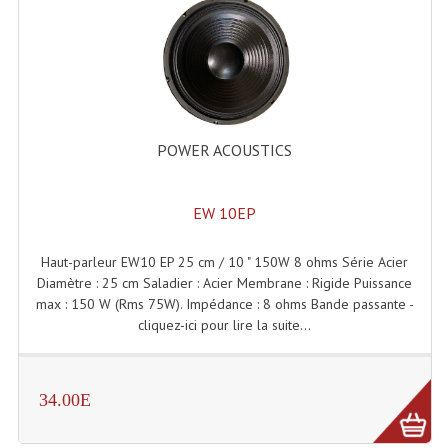
Enceintes Et Caissons Basses
Packs Sono
Enceintes Amplifiées Actives
Enceintes, Système Amplifiés
POWER ACOUSTICS
Enceintes Passives Sono
EW 10EP
Retours De Scène
Caisson De Basse Amplifié
Haut-parleur EW10 EP 25 cm / 10 " 150W 8 ohms Série Acier
Diamètre : 25 cm Saladier : Acier Membrane : Rigide Puissance
Caissons De Basses
max : 150 W (Rms 75W). Impédance : 8 ohms Bande passante -
cliquez-ici pour lire la suite...
Enceinte Nomade Bluetooth
Enceintes (Ecoutes De Studio)
34.00E
Enceintes Autonomes Portables Amplifiées