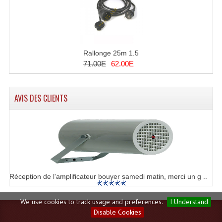
Rallonge 25m 1.5
71.00E
62.00E
AVIS DES CLIENTS
Réception de l'amplificateur bouyer samedi matin, merci un g ..
We use cookies to track usage and preferences.
I Understand
Disable Cookies