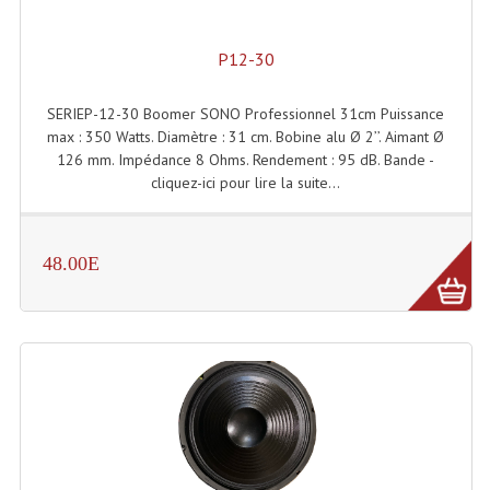
Projecteur Led Sur Batterie
Projecteurs À Leds D'extérieurs
P12-30
Projecteurs Barres De Leds
SERIEP-12-30 Boomer SONO Professionnel 31cm Puissance
max : 350 Watts. Diamètre : 31 cm. Bobine alu Ø 2’’. Aimant Ø
Projecteurs Déco À Leds
126 mm. Impédance 8 Ohms. Rendement : 95 dB. Bande -
cliquez-ici pour lire la suite...
Projecteurs Leds
Projecteurs Plafonniers Et Encastrés
48.00E
Projecteurs Théâtre Led
Projecteurs Traditionnels
Projecteurs Cycliodes
Projecteurs Découpes
Projecteurs Par : 16 À 64 Et Autres