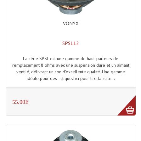
Connectiques, Prises Etc...
Adaptateurs Audio
VONYX
Divers Bricolage
SPSL12
Divers Bricolage
Haut-Parleurs Origine Sav
La série SPSL est une gamme de haut-parleurs de
remplacement 8 ohms avec une suspension dure et un aimant
Membrannes De Haut Parleurs
ventilé, délivrant un son d'excellente qualité. Une gamme
idéale pour des - cliquez-ici pour lire la suite...
Pieces Détachées Sav
Public-Adress
55.00E
Accessoires Public-Adress L100V
Amplificateurs (L 100v)
Enceintes Encastrables Ligne 100V 4-8 Ohm