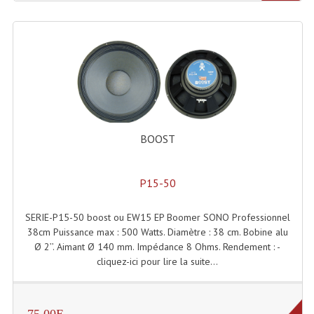
Angles Structure SC150
Angles Structure SD250
Angles Structure TRIO290
Angles Structure Triodéco
Angles Trio Steel Acier
BOOST
Cercle Monotube
P15-50
Cercle Struct Carrée 290
SERIE-P15-50 boost ou EW15 EP Boomer SONO Professionnel
Cercle Struct SCC Carre
38cm Puissance max : 500 Watts. Diamètre : 38 cm. Bobine alu
Ø 2’’. Aimant Ø 140 mm. Impédance 8 Ohms. Rendement : -
Cercle Struct Triangulaire290
cliquez-ici pour lire la suite...
Crochets Et Accessoires
Embases Pour Structure
75.00E