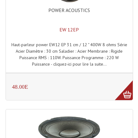
Projecteurs Poursuite
POWER ACOUSTICS
Projecteurs Théatre: Plan Convexe Fresnel
Rampe De Spots
EW 12EP
Scanners
Haut-parleur power EW12 EP 31 cm / 12 " 400W 8 ohms Série
Acier Diamètre : 30 cm Saladier : Acier Membrane : Rigide
Stroboscopes
Puissance RMS : 110W. Puissance Programme : 220 W
Puissance - cliquez-ici pour lire la suite...
Câbles, Connectiques.
Câblage Electrique
48.00E
Câble Rallonge DMX512 MIDI
Câbles Module, Cables Audio
Câble Multi-Paires Audio
Câbles Enceintes