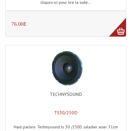
cliquez-ici pour lire la suite...
Rack 19" PRO Betonex
Rack 19" Standard Betonex
76.00E
Sac Trolley De Transport
Sacs & Housses De Transport
Valises Pour Clavier
Rack 19 Pouces Multiplis
Accessoires Flight-Case Coins Roulettes
TECHNYSOUND
Rack 19" STYLE VSR (capot En L)
Machines À Effets Fumées, Mousses, Liquid
TS30/250D
Machines À Fumées
Haut-parleur Technysound ts 30 /250D saladier acier 31cm
Effets Projection Et Jet De CO2