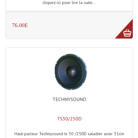
cliquez-ici pour lire la suite...
Rack 19" PRO Betonex
Rack 19" Standard Betonex
76.00E
Sac Trolley De Transport
Sacs & Housses De Transport
Valises Pour Clavier
Rack 19 Pouces Multiplis
Accessoires Flight-Case Coins Roulettes
TECHNYSOUND
Rack 19" STYLE VSR (capot En L)
Machines À Effets Fumées, Mousses, Liquid
TS30/250D
Machines À Fumées
Haut-parleur Technysound ts 30 /250D saladier acier 31cm
Effets Projection Et Jet De CO2