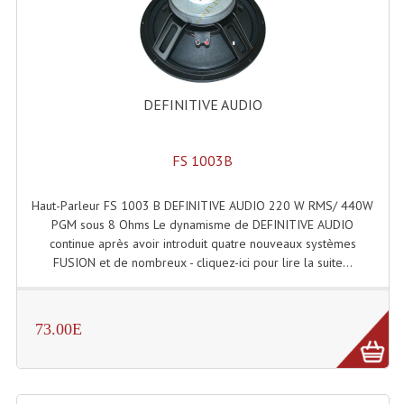
Enceintes Murales (Ligne 100V 16 - 8 Ohm)
Hp À Chambre De Compression
Lecteurs Mp3 Et CDs Sources
DEFINITIVE AUDIO
Microphone PA & Micro Pupitre
FS 1003B
Projecteurs De Son
Sono: Conférences Securité Visite Guidée
Haut-Parleur FS 1003 B DEFINITIVE AUDIO 220 W RMS/ 440W
PGM sous 8 Ohms Le dynamisme de DEFINITIVE AUDIO
Système D'audio Guide
continue après avoir introduit quatre nouveaux systèmes
FUSION et de nombreux - cliquez-ici pour lire la suite...
Système D'interprétation Simultanée
Système De Conférence
73.00E
Système Visite Guidée
Sonorisation Securité EN-54