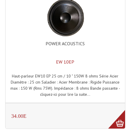
Enceintes Et Caissons Basses
Packs Sono
Enceintes Amplifiées Actives
Enceintes, Système Amplifiés
POWER ACOUSTICS
Enceintes Passives Sono
EW 10EP
Retours De Scène
Caisson De Basse Amplifié
Haut-parleur EW10 EP 25 cm / 10 " 150W 8 ohms Série Acier
Diamètre : 25 cm Saladier : Acier Membrane : Rigide Puissance
Caissons De Basses
max : 150 W (Rms 75W). Impédance : 8 ohms Bande passante -
cliquez-ici pour lire la suite...
Enceinte Nomade Bluetooth
Enceintes (Ecoutes De Studio)
34.00E
Enceintes Autonomes Portables Amplifiées