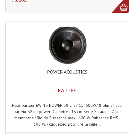
Grill Auto-Porté
Monotubes Et Angles 50mm
Pendrillon Et Ossature
Pieds De Levage
Ponts - Portiques
Praticable Et Accessoires
POWER ACOUSTICS
Structure Echelle 290 Asd
EW 15EP
Structure Et Angles Quatro Deco
Haut-parleur EW-15 POWER 38 cm / 15" 600W/ 8 ohms haut-
Structures
parleur 38cm power Diamètre : 38 cm Série Saladier : Acier
Membrane : Rigide Puissance max : 600 W Puissance RMS :
Structures Carrées
300 W. - cliquez-ici pour lire la suite...
Structures, Angles Sd150