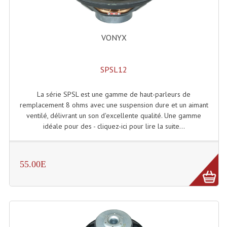
Connectiques, Prises Etc...
Adaptateurs Audio
VONYX
Divers Bricolage
SPSL12
Divers Bricolage
Haut-Parleurs Origine Sav
La série SPSL est une gamme de haut-parleurs de
remplacement 8 ohms avec une suspension dure et un aimant
Membrannes De Haut Parleurs
ventilé, délivrant un son d'excellente qualité. Une gamme
idéale pour des - cliquez-ici pour lire la suite...
Pieces Détachées Sav
Public-Adress
55.00E
Accessoires Public-Adress L100V
Amplificateurs (L 100v)
Enceintes Encastrables Ligne 100V 4-8 Ohm