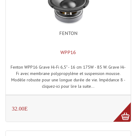
Accessoires Enceintes
Accessoires Micro, Pieds De Régie
Cellule (s)
FENTON
Diamants
WPP16
Pieds D'enceintes
Selecteurs Audio Vidéo
Fenton WPP16 Grave Hi-Fi 6,5" - 16 cm 175W - 85 W. Grave Hi-
Fi avec membrane polypropylène et suspension mousse.
Amplificateurs
Modèle robuste pour une longue durée de vie. Impédance 8 -
cliquez-ici pour lire la suite...
Amplificateurs Multi-Canaux
Casques Stéréo
32.00E
Compresseurs , Limiteurs , Noise Gate
Egaliseur Egaliseurs