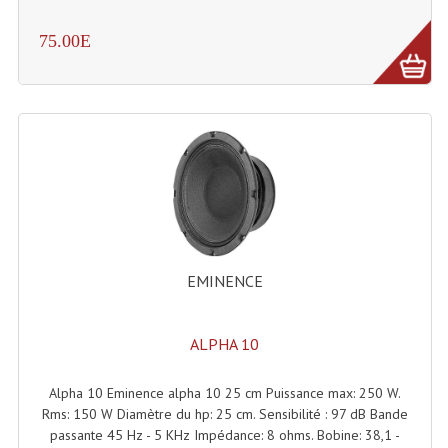
Tour De Travail Et Échafaudage
75.00E
Flight-Case (s) Et Accessoires
Flight Case Plasma Et Écran LCD
Flight Case Régie
Flight Cases Platine Disque. Lecteurs CD
Flight Malettes Consoles T. Mixages
Flight-Case CDs Et Disques Vinyls
EMINENCE
Flight-Case Pour Contrôleur DJ
ALPHA 10
Flight-Case Pour La Lumière
Alpha 10 Eminence alpha 10 25 cm Puissance max: 250 W.
Malle Flight Multi-Usage
Rms: 150 W Diamètre du hp: 25 cm. Sensibilité : 97 dB Bande
passante 45 Hz - 5 KHz Impédance: 8 ohms. Bobine: 38,1 -
Meubles DJ