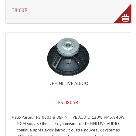
Microphones Scène Et Studio
38.00E
Microphones Filaires
Micro Sans Fil HF VHF 200MHZ
Micro Sans Fil HF UHF 800MHZ
Micros De Studio
Microphones De Surface
Multi-Effets, Reverbes Etc...
DEFINITIVE AUDIO
Peripheriques Traitements Et Accessoires
FS 0803B
Portes Voix Mégaphones
Haut-Parleur FS 0803 B DEFINITIVE AUDIO 120W RMS/240W
Pupitre Pour Discours
PGM sous 8 Ohms Le dynamisme de DEFINITIVE AUDIO
continue après avoir introduit quatre nouveaux systèmes
Samplers, Échantillonneurs