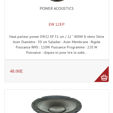
Projecteurs Poursuite
POWER ACOUSTICS
Projecteurs Théatre: Plan Convexe Fresnel
Rampe De Spots
EW 12EP
Scanners
Haut-parleur power EW12 EP 31 cm / 12 " 400W 8 ohms Série
Acier Diamètre : 30 cm Saladier : Acier Membrane : Rigide
Stroboscopes
Puissance RMS : 110W. Puissance Programme : 220 W
Puissance - cliquez-ici pour lire la suite...
Câbles, Connectiques.
Câblage Electrique
48.00E
Câble Rallonge DMX512 MIDI
Câbles Module, Cables Audio
Câble Multi-Paires Audio
Câbles Enceintes