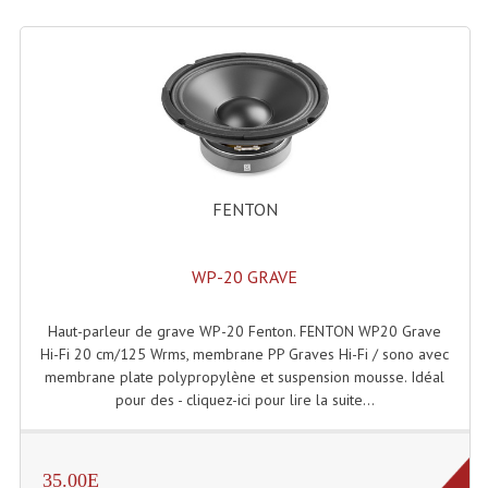
Enceintes Hifi
Enceintes Monitoring
Filtres Actifs, Correcteurs
Haut-Parleurs Moteurs Tweeters Filtres
Haut Parleurs Sono
FENTON
Filtres Passifs
WP-20 GRAVE
Haut-Parleurs Amplis Guitare
Haut-parleur de grave WP-20 Fenton. FENTON WP20 Grave
Moteurs Pavillons Pour Enceinte
Hi-Fi 20 cm/125 Wrms, membrane PP Graves Hi-Fi / sono avec
Tweeters Pour Enceintes
membrane plate polypropylène et suspension mousse. Idéal
pour des - cliquez-ici pour lire la suite...
Lecteurs Audio & Sources
Platines Disque Vinyles
35.00E