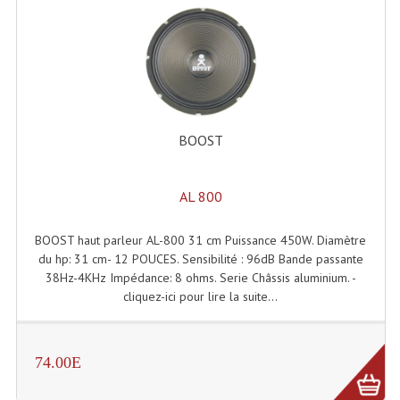
Système Boucle Magnétique
Structures, Pieds, Ponts...
Angle AG20 Structure Contest
Angle AG29 Structure Contest
BOOST
Angle DECO22Q Structure Contest
AL 800
Angle DECOTRI Structure Contest
Angle DUO Structure Contest
BOOST haut parleur AL-800 31 cm Puissance 450W. Diamètre
du hp: 31 cm- 12 POUCES. Sensibilité : 96dB Bande passante
Angles Structure ASD SX290
38Hz-4KHz Impédance: 8 ohms. Serie Châssis aluminium. -
cliquez-ici pour lire la suite...
Angles Structure ASD SZ 290
Angles Structure Duo290
74.00E
Angles Structure QUATRO290