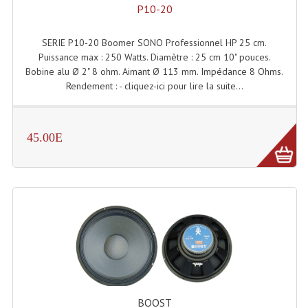
P10-20
Lampes Leds
SERIE P10-20 Boomer SONO Professionnel HP 25 cm.
Lampes PAR
Puissance max : 250 Watts. Diamètre : 25 cm 10" pouces.
Bobine alu Ø 2" 8 ohm. Aimant Ø 113 mm. Impédance 8 Ohms.
Lampes Théatre
Rendement : - cliquez-ici pour lire la suite...
Les Packs Light
45.00E
Lumières Noire
Lyres
Panneaux, Piste Danse À Leds
Petit Effets Lumineux
Projecteur De Gobo
Projecteur Extérieur Multifaisceaux
BOOST