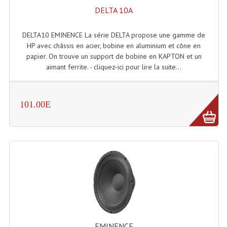
LISTE DU MATERIEL D'OCCASION
DELTA 10A
PLAN ACCES, LES HORAIRES
DELTA10 EMINENCE La série DELTA propose une gamme de
CRÉER UN COMPTE
HP avec châssis en acier, bobine en aluminium et cône en
papier. On trouve un support de bobine en KAPTON et un
aimant ferrite. - cliquez-ici pour lire la suite...
101.00E
EMINENCE