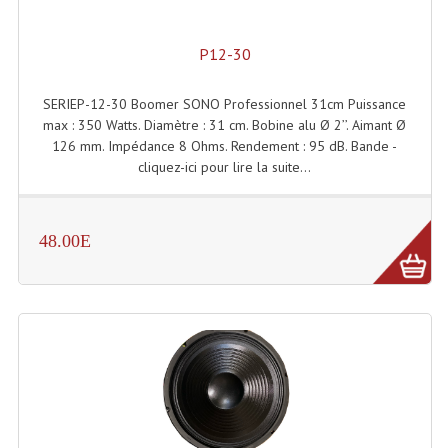
Projecteur Led Sur Batterie
Projecteurs À Leds D'extérieurs
P12-30
Projecteurs Barres De Leds
SERIEP-12-30 Boomer SONO Professionnel 31cm Puissance
max : 350 Watts. Diamètre : 31 cm. Bobine alu Ø 2’’. Aimant Ø
Projecteurs Déco À Leds
126 mm. Impédance 8 Ohms. Rendement : 95 dB. Bande -
cliquez-ici pour lire la suite...
Projecteurs Leds
Projecteurs Plafonniers Et Encastrés
48.00E
Projecteurs Théâtre Led
Projecteurs Traditionnels
Projecteurs Cycliodes
Projecteurs Découpes
Projecteurs Par : 16 À 64 Et Autres