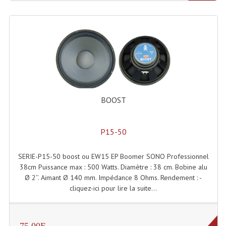
Angles Structure SC150
Angles Structure SD250
Angles Structure TRIO290
Angles Structure Triodéco
Angles Trio Steel Acier
BOOST
Cercle Monotube
P15-50
Cercle Struct Carrée 290
SERIE-P15-50 boost ou EW15 EP Boomer SONO Professionnel
Cercle Struct SCC Carre
38cm Puissance max : 500 Watts. Diamètre : 38 cm. Bobine alu
Ø 2’’. Aimant Ø 140 mm. Impédance 8 Ohms. Rendement : -
Cercle Struct Triangulaire290
cliquez-ici pour lire la suite...
Crochets Et Accessoires
Embases Pour Structure
75.00E