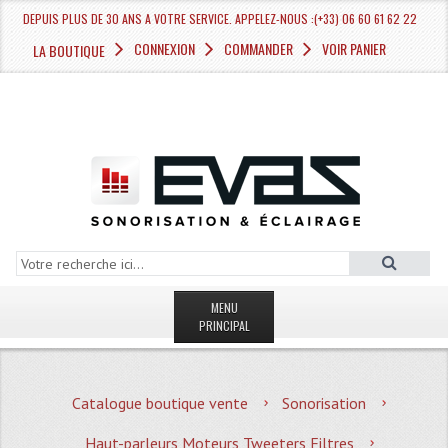
DEPUIS PLUS DE 30 ANS A VOTRE SERVICE. APPELEZ-NOUS :(+33) 06 60 61 62 22
CONNEXION
COMMANDER
VOIR PANIER
LA BOUTIQUE
MENU
PRINCIPAL
LA BOUTIQUE VENTE
Catalogue boutique vente
Sonorisation
MAGASIN
Haut-parleurs Moteurs Tweeters Filtres