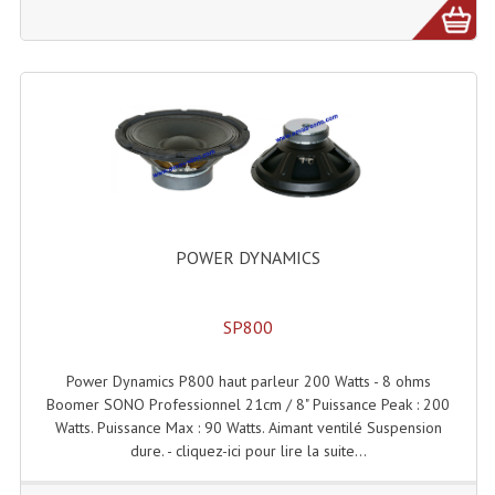
Lecteurs Cd À Plats
Lecteurs Cd À Plats Lecteur MP3
Lecteurs Double Cd Mixage Intégrée
Lecteurs Double Cd MP3
Lecteurs Lasers Simple Et Mp3 (rack 19")
Minidisc
POWER DYNAMICS
Digital Package Et Logiciel
SP800
Enregistreur Numérique
Power Dynamics P800 haut parleur 200 Watts - 8 ohms
Platines Dvd Pour Dj
Boomer SONO Professionnel 21cm / 8" Puissance Peak : 200
Watts. Puissance Max : 90 Watts. Aimant ventilé Suspension
Platines Cassettes
dure. - cliquez-ici pour lire la suite...
Limiteur De Niveau Sonore