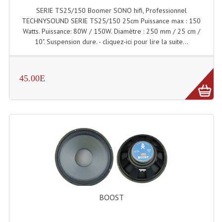
SERIE TS25/150 Boomer SONO hifi, Professionnel
Dispatches
TECHNYSOUND SERIE TS25/150 25cm Puissance max : 150
Watts. Puissance: 80W / 150W. Diamètre : 250 mm / 25 cm /
Filtres Et Divers
10". Suspension dure. - cliquez-ici pour lire la suite...
Flexibles Lumineux Leds
45.00E
Guirlandes Lumineuse
Gyrophares À Leds
Lampes Ampoules
Ampoules - Tubes Lumière Noire Black Gun
Lampes À Décharges
Lampes De Couleurs
BOOST
Lampes Dichroique
Lampes Halogenes Divers