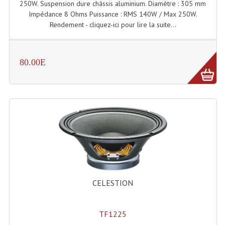
250W. Suspension dure châssis aluminium. Diamètre : 305 mm
Impédance 8 Ohms Puissance : RMS 140W / Max 250W.
Machines À Brouillard
Rendement - cliquez-ici pour lire la suite...
Lanceur De Flammes Et Cartouche De Gaz
Machine À Etincelles Froides
80.00E
Machines & Canon À Confettis
Machines À Bulles
Machines À Effet Brouillard
Machines À Fumée Lourde
Machines À Mousse, Neige, Liquides
CELESTION
Liquide À Brouillard
Liquide À Bulles
TF1225
Liquide À Neige