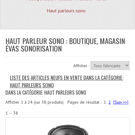
Quoi De Neuf?
Haut parleurs sono
Promotions
Plan Acces, Horaires.
HAUT PARLEUR SONO : BOUTIQUE, MAGASIN
Location De Matériel
ÉVAS SONORISATION
Le Matériel D´occasion
Recherche Avancée
Afficher :
Recevoir Nos Promotions
LISTE DES ARTICLES NEUFS EN VENTE DANS LA CATÉGORIE:
HAUT PARLEURS SONO
Faire Votre Devis
DANS LA CATÉGORIE: HAUT PARLEURS SONO
CATÉGORIES
Afficher
1
à
24
(sur
38
produits)
Pages de résultat :
1
2
[Suiv >>]
Sonorisation
1 - - 38
Accessoires Pieds Cellules Diamants