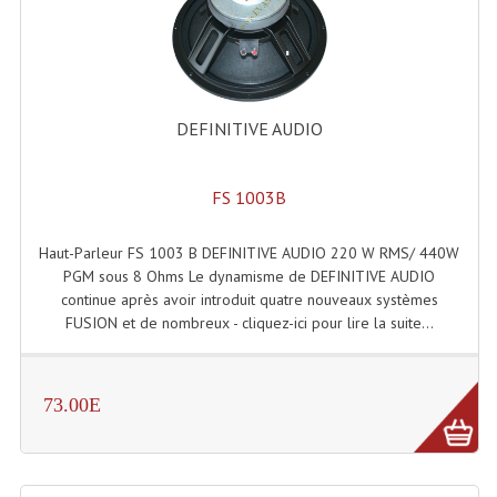
Enceintes Murales (Ligne 100V 16 - 8 Ohm)
Hp À Chambre De Compression
Lecteurs Mp3 Et CDs Sources
DEFINITIVE AUDIO
Microphone PA & Micro Pupitre
FS 1003B
Projecteurs De Son
Sono: Conférences Securité Visite Guidée
Haut-Parleur FS 1003 B DEFINITIVE AUDIO 220 W RMS/ 440W
PGM sous 8 Ohms Le dynamisme de DEFINITIVE AUDIO
Système D'audio Guide
continue après avoir introduit quatre nouveaux systèmes
FUSION et de nombreux - cliquez-ici pour lire la suite...
Système D'interprétation Simultanée
Système De Conférence
73.00E
Système Visite Guidée
Sonorisation Securité EN-54