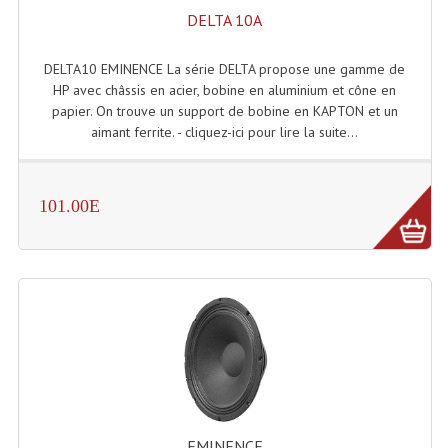
LISTE DU MATERIEL D'OCCASION
DELTA 10A
PLAN ACCES, LES HORAIRES
DELTA10 EMINENCE La série DELTA propose une gamme de
CRÉER UN COMPTE
HP avec châssis en acier, bobine en aluminium et cône en
papier. On trouve un support de bobine en KAPTON et un
aimant ferrite. - cliquez-ici pour lire la suite...
101.00E
EMINENCE