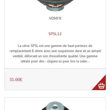
Connectiques, Prises Etc...
Adaptateurs Audio
VONYX
Divers Bricolage
SPSL12
Divers Bricolage
Haut-Parleurs Origine Sav
La série SPSL est une gamme de haut-parleurs de
remplacement 8 ohms avec une suspension dure et un aimant
Membrannes De Haut Parleurs
ventilé, délivrant un son d'excellente qualité. Une gamme
idéale pour des - cliquez-ici pour lire la suite...
Pieces Détachées Sav
Public-Adress
55.00E
Accessoires Public-Adress L100V
Amplificateurs (L 100v)
Enceintes Encastrables Ligne 100V 4-8 Ohm