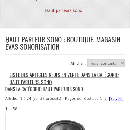
Quoi De Neuf?
Haut parleurs sono
Promotions
Plan Acces, Horaires.
HAUT PARLEUR SONO : BOUTIQUE, MAGASIN
Location De Matériel
ÉVAS SONORISATION
Le Matériel D´occasion
Recherche Avancée
Afficher :
Recevoir Nos Promotions
LISTE DES ARTICLES NEUFS EN VENTE DANS LA CATÉGORIE:
HAUT PARLEURS SONO
Faire Votre Devis
DANS LA CATÉGORIE: HAUT PARLEURS SONO
CATÉGORIES
Afficher
1
à
24
(sur
38
produits)
Pages de résultat :
1
2
[Suiv >>]
Sonorisation
1 - - 38
Accessoires Pieds Cellules Diamants