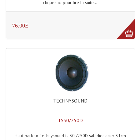
cliquez-ici pour lire la suite...
Rack 19" PRO Betonex
Rack 19" Standard Betonex
76.00E
Sac Trolley De Transport
Sacs & Housses De Transport
Valises Pour Clavier
Rack 19 Pouces Multiplis
Accessoires Flight-Case Coins Roulettes
TECHNYSOUND
Rack 19" STYLE VSR (capot En L)
Machines À Effets Fumées, Mousses, Liquid
TS30/250D
Machines À Fumées
Haut-parleur Technysound ts 30 /250D saladier acier 31cm
Effets Projection Et Jet De CO2