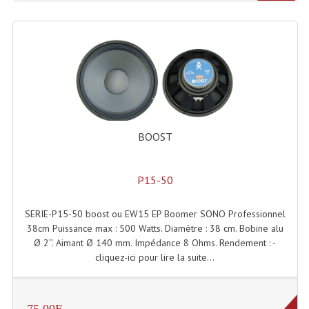
Angles Structure SC150
Angles Structure SD250
Angles Structure TRIO290
Angles Structure Triodéco
Angles Trio Steel Acier
BOOST
Cercle Monotube
P15-50
Cercle Struct Carrée 290
SERIE-P15-50 boost ou EW15 EP Boomer SONO Professionnel
Cercle Struct SCC Carre
38cm Puissance max : 500 Watts. Diamètre : 38 cm. Bobine alu
Ø 2’’. Aimant Ø 140 mm. Impédance 8 Ohms. Rendement : -
Cercle Struct Triangulaire290
cliquez-ici pour lire la suite...
Crochets Et Accessoires
Embases Pour Structure
75.00E