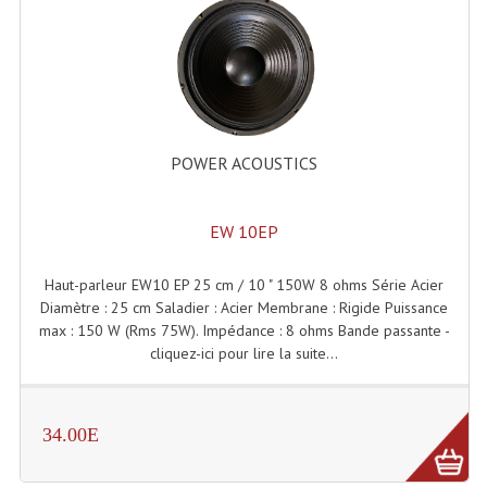
Enceintes Et Caissons Basses
Packs Sono
Enceintes Amplifiées Actives
Enceintes, Système Amplifiés
POWER ACOUSTICS
Enceintes Passives Sono
EW 10EP
Retours De Scène
Caisson De Basse Amplifié
Haut-parleur EW10 EP 25 cm / 10 " 150W 8 ohms Série Acier
Diamètre : 25 cm Saladier : Acier Membrane : Rigide Puissance
Caissons De Basses
max : 150 W (Rms 75W). Impédance : 8 ohms Bande passante -
cliquez-ici pour lire la suite...
Enceinte Nomade Bluetooth
Enceintes (Ecoutes De Studio)
34.00E
Enceintes Autonomes Portables Amplifiées