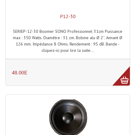
Projecteur Led Sur Batterie
Projecteurs À Leds D'extérieurs
P12-30
Projecteurs Barres De Leds
SERIEP-12-30 Boomer SONO Professionnel 31cm Puissance
max : 350 Watts. Diamètre : 31 cm. Bobine alu Ø 2’’. Aimant Ø
Projecteurs Déco À Leds
126 mm. Impédance 8 Ohms. Rendement : 95 dB. Bande -
cliquez-ici pour lire la suite...
Projecteurs Leds
Projecteurs Plafonniers Et Encastrés
48.00E
Projecteurs Théâtre Led
Projecteurs Traditionnels
Projecteurs Cycliodes
Projecteurs Découpes
Projecteurs Par : 16 À 64 Et Autres