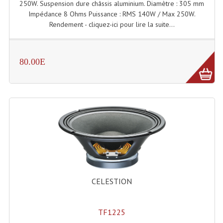
250W. Suspension dure châssis aluminium. Diamètre : 305 mm
Impédance 8 Ohms Puissance : RMS 140W / Max 250W.
Machines À Brouillard
Rendement - cliquez-ici pour lire la suite...
Lanceur De Flammes Et Cartouche De Gaz
Machine À Etincelles Froides
80.00E
Machines & Canon À Confettis
Machines À Bulles
Machines À Effet Brouillard
Machines À Fumée Lourde
Machines À Mousse, Neige, Liquides
CELESTION
Liquide À Brouillard
Liquide À Bulles
TF1225
Liquide À Neige