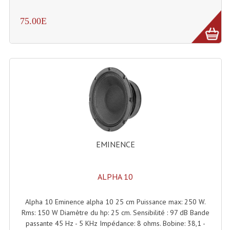
Tour De Travail Et Échafaudage
75.00E
Flight-Case (s) Et Accessoires
Flight Case Plasma Et Écran LCD
Flight Case Régie
Flight Cases Platine Disque. Lecteurs CD
Flight Malettes Consoles T. Mixages
Flight-Case CDs Et Disques Vinyls
EMINENCE
Flight-Case Pour Contrôleur DJ
ALPHA 10
Flight-Case Pour La Lumière
Alpha 10 Eminence alpha 10 25 cm Puissance max: 250 W.
Malle Flight Multi-Usage
Rms: 150 W Diamètre du hp: 25 cm. Sensibilité : 97 dB Bande
passante 45 Hz - 5 KHz Impédance: 8 ohms. Bobine: 38,1 -
Meubles DJ