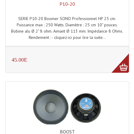
P10-20
Lampes Leds
SERIE P10-20 Boomer SONO Professionnel HP 25 cm.
Lampes PAR
Puissance max : 250 Watts. Diamètre : 25 cm 10" pouces.
Bobine alu Ø 2" 8 ohm. Aimant Ø 113 mm. Impédance 8 Ohms.
Lampes Théatre
Rendement : - cliquez-ici pour lire la suite...
Les Packs Light
45.00E
Lumières Noire
Lyres
Panneaux, Piste Danse À Leds
Petit Effets Lumineux
Projecteur De Gobo
Projecteur Extérieur Multifaisceaux
BOOST