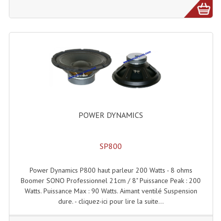
Lecteurs Cd À Plats
Lecteurs Cd À Plats Lecteur MP3
Lecteurs Double Cd Mixage Intégrée
Lecteurs Double Cd MP3
Lecteurs Lasers Simple Et Mp3 (rack 19")
Minidisc
POWER DYNAMICS
Digital Package Et Logiciel
SP800
Enregistreur Numérique
Power Dynamics P800 haut parleur 200 Watts - 8 ohms
Platines Dvd Pour Dj
Boomer SONO Professionnel 21cm / 8" Puissance Peak : 200
Watts. Puissance Max : 90 Watts. Aimant ventilé Suspension
Platines Cassettes
dure. - cliquez-ici pour lire la suite...
Limiteur De Niveau Sonore