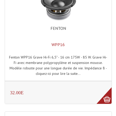
Accessoires Enceintes
Accessoires Micro, Pieds De Régie
Cellule (s)
FENTON
Diamants
WPP16
Pieds D'enceintes
Selecteurs Audio Vidéo
Fenton WPP16 Grave Hi-Fi 6,5" - 16 cm 175W - 85 W. Grave Hi-
Fi avec membrane polypropylène et suspension mousse.
Amplificateurs
Modèle robuste pour une longue durée de vie. Impédance 8 -
cliquez-ici pour lire la suite...
Amplificateurs Multi-Canaux
Casques Stéréo
32.00E
Compresseurs , Limiteurs , Noise Gate
Egaliseur Egaliseurs