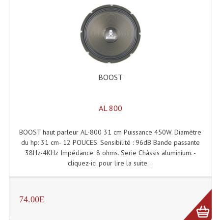
Système Boucle Magnétique
Structures, Pieds, Ponts...
Angle AG20 Structure Contest
Angle AG29 Structure Contest
BOOST
Angle DECO22Q Structure Contest
AL 800
Angle DECOTRI Structure Contest
Angle DUO Structure Contest
BOOST haut parleur AL-800 31 cm Puissance 450W. Diamètre
du hp: 31 cm- 12 POUCES. Sensibilité : 96dB Bande passante
Angles Structure ASD SX290
38Hz-4KHz Impédance: 8 ohms. Serie Châssis aluminium. -
cliquez-ici pour lire la suite...
Angles Structure ASD SZ 290
Angles Structure Duo290
74.00E
Angles Structure QUATRO290