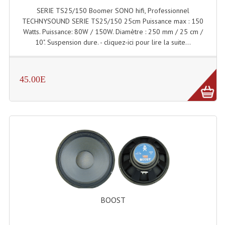
SERIE TS25/150 Boomer SONO hifi, Professionnel
Dispatches
TECHNYSOUND SERIE TS25/150 25cm Puissance max : 150
Watts. Puissance: 80W / 150W. Diamètre : 250 mm / 25 cm /
Filtres Et Divers
10". Suspension dure. - cliquez-ici pour lire la suite...
Flexibles Lumineux Leds
45.00E
Guirlandes Lumineuse
Gyrophares À Leds
Lampes Ampoules
Ampoules - Tubes Lumière Noire Black Gun
Lampes À Décharges
Lampes De Couleurs
BOOST
Lampes Dichroique
Lampes Halogenes Divers