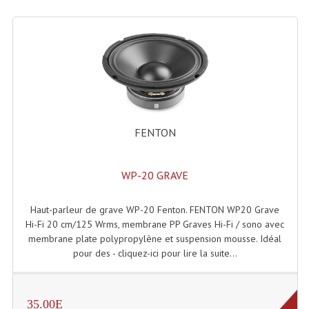
Enceintes Hifi
Enceintes Monitoring
Filtres Actifs, Correcteurs
Haut-Parleurs Moteurs Tweeters Filtres
Haut Parleurs Sono
FENTON
Filtres Passifs
WP-20 GRAVE
Haut-Parleurs Amplis Guitare
Haut-parleur de grave WP-20 Fenton. FENTON WP20 Grave
Moteurs Pavillons Pour Enceinte
Hi-Fi 20 cm/125 Wrms, membrane PP Graves Hi-Fi / sono avec
Tweeters Pour Enceintes
membrane plate polypropylène et suspension mousse. Idéal
pour des - cliquez-ici pour lire la suite...
Lecteurs Audio & Sources
Platines Disque Vinyles
35.00E