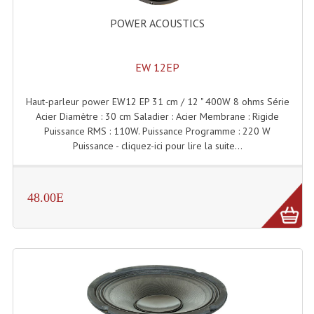
Projecteurs Poursuite
POWER ACOUSTICS
Projecteurs Théatre: Plan Convexe Fresnel
Rampe De Spots
EW 12EP
Scanners
Haut-parleur power EW12 EP 31 cm / 12 " 400W 8 ohms Série
Acier Diamètre : 30 cm Saladier : Acier Membrane : Rigide
Stroboscopes
Puissance RMS : 110W. Puissance Programme : 220 W
Puissance - cliquez-ici pour lire la suite...
Câbles, Connectiques.
Câblage Electrique
48.00E
Câble Rallonge DMX512 MIDI
Câbles Module, Cables Audio
Câble Multi-Paires Audio
Câbles Enceintes