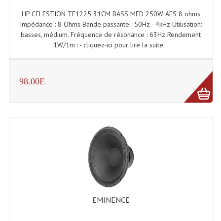
HP CELESTION TF1225 31CM BASS MED 250W AES 8 ohms
Liquides À Fumée
Impédance : 8 Ohms Bande passante : 50Hz - 4kHz Utilisation:
basses, médium. Fréquence de résonance : 63Hz Rendement
Liquides À Mousse
1W/1m : - cliquez-ici pour lire la suite...
Nos Occasions Et Stock B
98.00E
Les Occasions
Notre Stock B
Karaoké Materiel Lecteur Etc...
Matériel Karaoké
Disque DVD
Disque LD (30 Cm.)
EMINENCE
TARIF ET CATALOGUE DE LOCATION