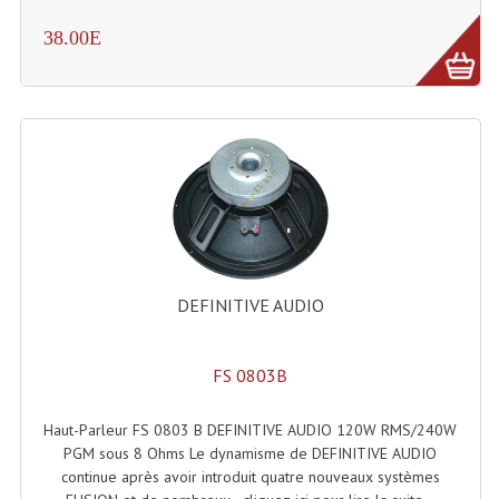
Microphones Scène Et Studio
38.00E
Microphones Filaires
Micro Sans Fil HF VHF 200MHZ
Micro Sans Fil HF UHF 800MHZ
Micros De Studio
Microphones De Surface
Multi-Effets, Reverbes Etc...
DEFINITIVE AUDIO
Peripheriques Traitements Et Accessoires
FS 0803B
Portes Voix Mégaphones
Haut-Parleur FS 0803 B DEFINITIVE AUDIO 120W RMS/240W
Pupitre Pour Discours
PGM sous 8 Ohms Le dynamisme de DEFINITIVE AUDIO
continue après avoir introduit quatre nouveaux systèmes
Samplers, Échantillonneurs