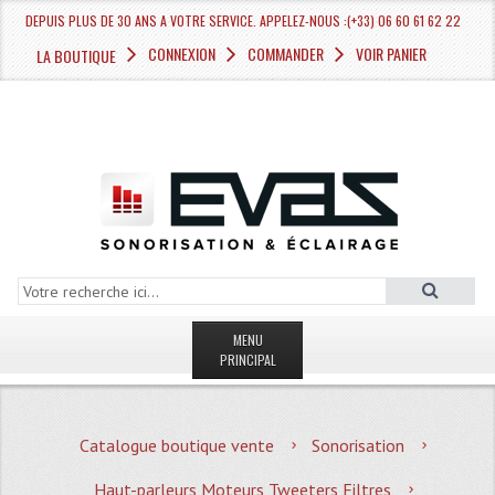
DEPUIS PLUS DE 30 ANS A VOTRE SERVICE. APPELEZ-NOUS :(+33) 06 60 61 62 22
CONNEXION
COMMANDER
VOIR PANIER
LA BOUTIQUE
MENU
PRINCIPAL
LA BOUTIQUE VENTE
Catalogue boutique vente
Sonorisation
MAGASIN
Haut-parleurs Moteurs Tweeters Filtres