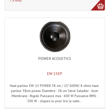
Grill Auto-Porté
Monotubes Et Angles 50mm
Pendrillon Et Ossature
Pieds De Levage
Ponts - Portiques
Praticable Et Accessoires
POWER ACOUSTICS
Structure Echelle 290 Asd
EW 15EP
Structure Et Angles Quatro Deco
Haut-parleur EW-15 POWER 38 cm / 15" 600W/ 8 ohms haut-
Structures
parleur 38cm power Diamètre : 38 cm Série Saladier : Acier
Membrane : Rigide Puissance max : 600 W Puissance RMS :
Structures Carrées
300 W. - cliquez-ici pour lire la suite...
Structures, Angles Sd150