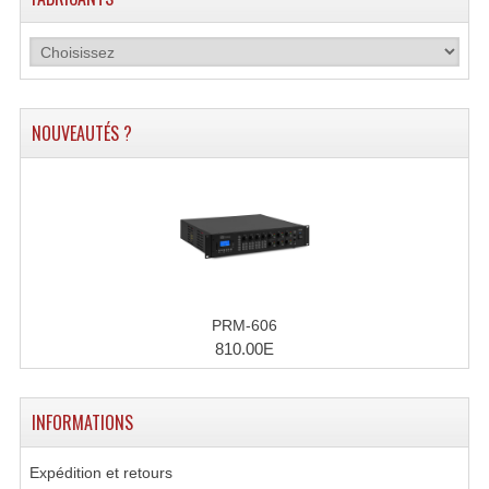
Effets LASERS
Laser Multi-Points
Lasers (Effets Volumetriques)
NOUVEAUTÉS ?
Lasers D'extérieur Multi-Points
Effets Lumineux À Leds
Effets Lumineux, Centre De Piste
Effets Lumineux, Effets Disco
PRM-606
810.00E
Electronique Commande Light
Blocs De Puissance
INFORMATIONS
Chenillards Modulateurs
Expédition et retours
Consoles Éclairage DMX