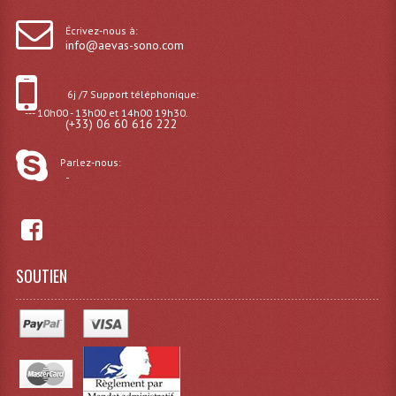
Projecteur Led Sur Batterie
Écrivez-nous à:
Projecteurs À Leds D'extérieurs
info@aevas-sono.com
Projecteurs Barres De Leds
6j /7 Support téléphonique:
Projecteurs Déco À Leds
--- 10h00 - 13h00 et 14h00 19h30.
(+33) 06 60 616 222
Projecteurs Leds
Parlez-nous:
-
Projecteurs Plafonniers Et Encastrés
Projecteurs Théâtre Led
Projecteurs Traditionnels
SOUTIEN
Projecteurs Cycliodes
Projecteurs Découpes
Projecteurs Par : 16 À 64 Et Autres