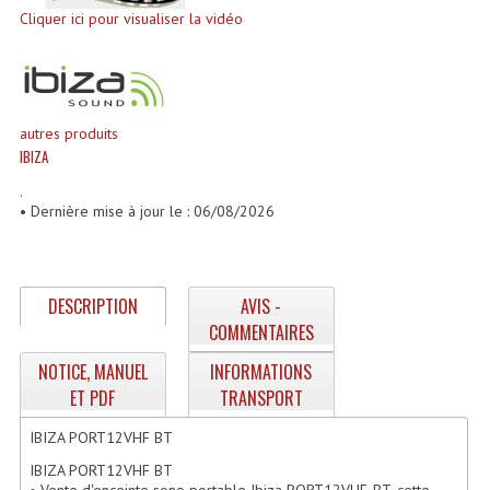
Enceintes Hifi
Cliquer ici pour visualiser la vidéo
Enceintes Monitoring
Filtres Actifs, Correcteurs
autres produits
Haut-Parleurs Moteurs Tweeters Filtres
IBIZA
.
Haut Parleurs Sono
• Dernière mise à jour le : 06/08/2026
Filtres Passifs
Haut-Parleurs Amplis Guitare
DESCRIPTION
AVIS -
COMMENTAIRES
Moteurs Pavillons Pour Enceinte
NOTICE, MANUEL
INFORMATIONS
Tweeters Pour Enceintes
ET PDF
TRANSPORT
Lecteurs Audio & Sources
IBIZA PORT12VHF BT
Platines Disque Vinyles
IBIZA PORT12VHF BT