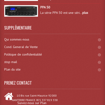
PPA 50
Lampes Leds
La série PPA 50 est une séri...
plus
Lampes PAR
SUPPLÉMENTAIRE
Lampes Théatre
Les Packs Light
Qui sommes-nous
Cond. General de Vente
Lumières Noire
Politique de confidentialité
Lyres
stop mail
Panneaux, Piste Danse À Leds
Plan du site
Petit Effets Lumineux
PRENEZ CONTACT
Projecteur De Gobo
10 Bis rue Saint-Maurice 92000
Projecteur Extérieur Multifaisceaux
----- NANTERRE FRANCE. RCS 337 819 338
Suivez-nous sur Plan