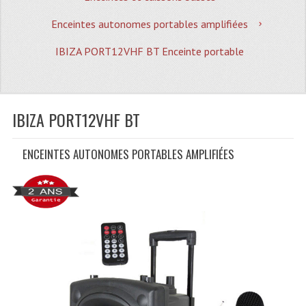
Quoi De Neuf?
Enceintes autonomes portables amplifiées
Promotions
IBIZA PORT12VHF BT Enceinte portable
Plan Acces, Horaires.
Location De Matériel
IBIZA PORT12VHF BT
Le Matériel D´occasion
Recherche Avancée
ENCEINTES AUTONOMES PORTABLES AMPLIFIÉES
Recevoir Nos Promotions
Faire Votre Devis
CATÉGORIES
Sonorisation
Accessoires Pieds Cellules Diamants