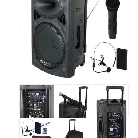
Accessoires Enceintes
Accessoires Micro, Pieds De Régie
Cellule (s)
Diamants
Pieds D'enceintes
Selecteurs Audio Vidéo
Amplificateurs
Amplificateurs Multi-Canaux
Casques Stéréo
Compresseurs , Limiteurs , Noise Gate
Egaliseur Egaliseurs