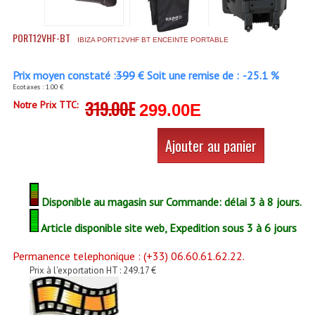
Enceintes Et Caissons Basses
PORT12VHF-BT
Packs Sono
IBIZA PORT12VHF BT ENCEINTE PORTABLE
Enceintes Amplifiées Actives
Prix moyen constaté :
399
€ Soit une remise de :
-25.1 %
Ecotaxes : 1.00 €
Enceintes, Système Amplifiés
319.00E
Notre Prix TTC:
299.00E
Enceintes Passives Sono
Ajouter au panier
Retours De Scène
Caisson De Basse Amplifié
Disponible au magasin sur Commande: délai 3 à 8 jours.
Caissons De Basses
Article disponible site web, Expedition sous 3 à 6 jours
Enceinte Nomade Bluetooth
Permanence telephonique : (+33) 06.60.61.62.22.
Enceintes (Ecoutes De Studio)
Prix à l'exportation HT : 249.17 €
Enceintes Autonomes Portables Amplifiées