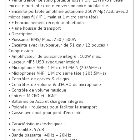
• Vente d'enceinte sono portable Ibiza PORT12VHF-BT, cette
enceinte portable existe en version noire ou blanche.
Lecteurs Cd À Plats
• Enceinte portable amplifiée autonome 250W Mp3/Usb avec 2
micros sans fil (HF 1 main et 1 micro serre tête).
Lecteurs Cd À Plats Lecteur MP3
• + Fonctionnement récepteur bluetooth.
• + une housse de transport.
Lecteurs Double Cd Mixage Intégrée
• Description :
• Puissance RMS/ Max. : 250 / 500W
Lecteurs Double Cd MP3
• Enceinte avec Haut-parleur de 31 cm / 12 pouces +
Compression.
• Amplificateur de puissance intégré : 100W max.
Lecteurs Lasers Simple Et Mp3 (rack 19")
• Lecteur MP3 USB avec tuner intégré.
• Microphones VHF : 1 Micro Hf MAIN (207.5MHz)
Minidisc
• Microphones VHF : 1 Micro serre tête ( 203.5MHz)
• Contrôles de graves & d’aigus
Digital Package Et Logiciel
• Contrôles de volume & d’ECHO du microphone
• Contrôle de volume musique
• Entrées MICRO et LIGNE
Enregistreur Numérique
• Batteries ou Accu et chargeur intégrés
• Poignée + roulettes pour faciliter le transport
Platines Dvd Pour Dj
• Caisse avec puit pour pied d'enceinte.
• ·
Platines Cassettes
• Caractéristiques techniques :
• Sensibilité : 97dB
Limiteur De Niveau Sonore
• Bande passante : 40Hz – 20kHz