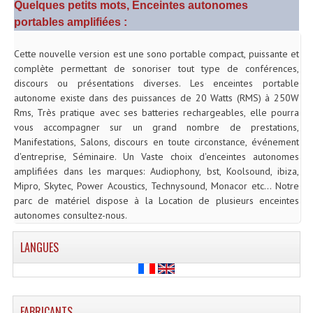
Quelques petits mots, Enceintes autonomes
Système Sans Fil In-Ear Monitoring
portables amplifiées :
Table Mixages Et Contrôleurs & Consoles
Cette nouvelle version est une sono portable compact, puissante et
complète permettant de sonoriser tout type de conférences,
Tables De Mixage DJ
discours ou présentations diverses. Les enceintes portable
autonome existe dans des puissances de 20 Watts (RMS) à 250W
Controleurs DJ USB / MP3
Rms, Très pratique avec ses batteries rechargeables, elle pourra
vous accompagner sur un grand nombre de prestations,
Consoles Sono Et Studio
Manifestations, Salons, discours en toute circonstance, événement
d'entreprise, Séminaire. Un Vaste choix d'enceintes autonomes
Consoles Numériques
amplifiées dans les marques: Audiophony, bst, Koolsound, ibiza,
Mipro, Skytec, Power Acoustics, Technysound, Monacor etc... Notre
Consoles Amplifiées
parc de matériel dispose à la Location de plusieurs enceintes
autonomes consultez-nous.
Lumière
LANGUES
Boules À Facettes
Changeurs De Couleurs
Déco Light
FABRICANTS