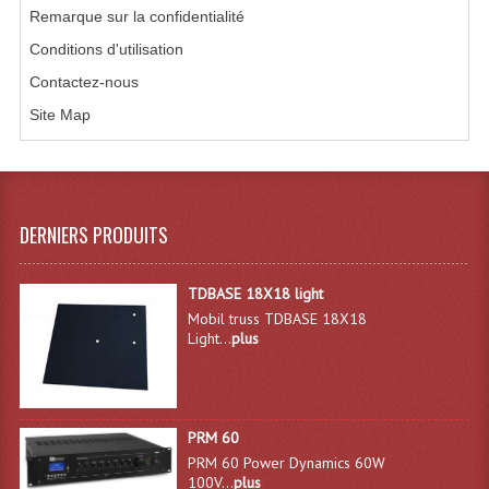
Remarque sur la confidentialité
Dispatches
Conditions d'utilisation
Contactez-nous
Filtres Et Divers
Site Map
Flexibles Lumineux Leds
Guirlandes Lumineuse
Gyrophares À Leds
DERNIERS PRODUITS
Lampes Ampoules
TDBASE 18X18 light
Ampoules - Tubes Lumière Noire Black Gun
Mobil truss TDBASE 18X18
Light...
plus
Lampes À Décharges
Lampes De Couleurs
PRM 60
Lampes Dichroique
PRM 60 Power Dynamics 60W
100V...
plus
Lampes Halogenes Divers