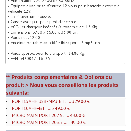
• Alimentation 220-240Vcc / 50-60Hz
• Equipée d'une prise d'entrée 12 volts pour batterie externe ou
Microphones Scène Et Studio
vehicule 12V.
• Livré avec une housse.
Microphones Filaires
• Caisse avec puit pour pied d'enceinte.
• ACCU et chargeur intégrés (autonomie de 4 à 6h).
Micro Sans Fil HF VHF 200MHZ
• Dimensions: 57,00 x 36,00 x 33,00 cm.
• Poids net : 12.00
• enceinte portable amplifiée ibiza port 12 mp3 usb
Micro Sans Fil HF UHF 800MHZ
• Poids approx. pour le transport : 14.80 Kg.
Micros De Studio
• EAN: 5420047116185
Microphones De Surface
** Produits complémentaires & Options du
Multi-Effets, Reverbes Etc...
produit > Nous vous conseillons les produits
Peripheriques Traitements Et Accessoires
suivants:
PORT15VHF USB-MP3 BT ..... 329.00 €
Portes Voix Mégaphones
PORT10VHF-BT ..... 249.00 €
MICRO MAIN PORT 207.5 ..... 49.00 €
Pupitre Pour Discours
MICRO MAIN PORT 203.5 ..... 49.00 €
Samplers, Échantillonneurs