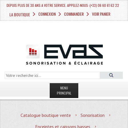
DEPUIS PLUS DE 30 ANS A VOTRE SERVICE. APPELEZ-NOUS :(+33) 06 60 61 62 22
CONNEXION
COMMANDER
VOIR PANIER
LA BOUTIQUE
MENU
PRINCIPAL
LA BOUTIQUE VENTE
Catalogue boutique vente
Sonorisation
MAGASIN
Enceintes et caissons basses