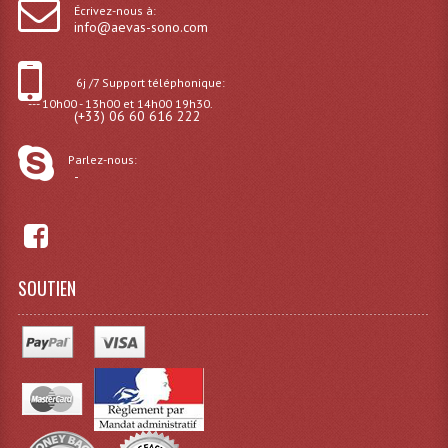
Écrivez-nous à:
info@aevas-sono.com
Effets LASERS
Laser Multi-Points
6j /7 Support téléphonique:
--- 10h00 - 13h00 et 14h00 19h30.
Lasers (Effets Volumetriques)
(+33) 06 60 616 222
Lasers D'extérieur Multi-Points
Parlez-nous:
-
Effets Lumineux À Leds
Effets Lumineux, Centre De Piste
Effets Lumineux, Effets Disco
SOUTIEN
Electronique Commande Light
Blocs De Puissance
Chenillards Modulateurs
Consoles Éclairage DMX