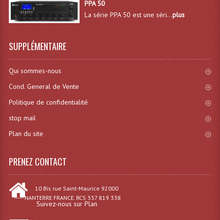
PPA 50
Système Sans Fil In-Ear Monitoring
La série PPA 50 est une séri...
plus
Table Mixages Et Contrôleurs & Consoles
SUPPLÉMENTAIRE
Tables De Mixage DJ
Qui sommes-nous
Controleurs DJ USB / MP3
Cond. General de Vente
Consoles Sono Et Studio
Politique de confidentialité
Consoles Numériques
stop mail
Plan du site
Consoles Amplifiées
Lumière
PRENEZ CONTACT
Boules À Facettes
10 Bis rue Saint-Maurice 92000
Changeurs De Couleurs
----- NANTERRE FRANCE. RCS 337 819 338
Suivez-nous sur Plan
Déco Light