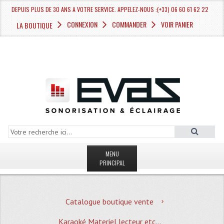
DEPUIS PLUS DE 30 ANS A VOTRE SERVICE. APPELEZ-NOUS :(+33) 06 60 61 62 22
CONNEXION
COMMANDER
VOIR PANIER
LA BOUTIQUE
MENU
PRINCIPAL
LA BOUTIQUE VENTE
Catalogue boutique vente
MAGASIN
Karaoké Materiel lecteur etc...