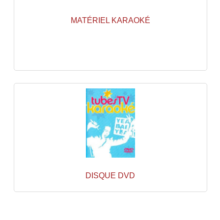
Accessoires Enceintes
MATÉRIEL KARAOKÉ
Accessoires Micro, Pieds De Régie
Cellule (s)
Diamants
Pieds D'enceintes
Selecteurs Audio Vidéo
Amplificateurs
Amplificateurs Multi-Canaux
Casques Stéréo
DISQUE DVD
Compresseurs , Limiteurs , Noise Gate
Egaliseur Egaliseurs