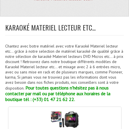
Quoi De Neuf?
Promotions
Plan Acces, Horaires.
KARAOKÉ MATERIEL LECTEUR ETC...
Location De Matériel
Chantez avec botre matériel avec votre Karaoké Materiel lecteur
Le Matériel D´occasion
etc... grâce à notre selection de matériel karaoké de qualité grâce à
notre sélection de karaoké Materiel lecteurs DVD Micros etc... à prix
Recherche Avancée
discount ! Retrouvez dans notre boutique différents modèles de
Karaoké Materiel lecteur etc... et mixage avec 2 à 6 entrées micro,
Recevoir Nos Promotions
avec ou sans mise en rack et de plusieurs marques, comme Pioneer,
karma, Si jamais vous ne trouviez pas les informations dont vous
avez besoin dans nos fiches produits, nos conseillers sont à votre
Faire Votre Devis
Pour toutes questions n'hésitez pas à nous
disposition.
contacter par mail ou par téléphone aux horaires de la
CATÉGORIES
boutique tél : (+33) 01 47 21 62 22.
Sonorisation
Accessoires Pieds Cellules Diamants