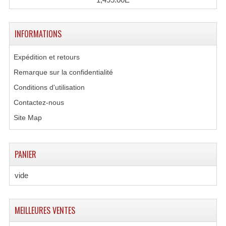
Enceintes Hifi
Enceintes Monitoring
INFORMATIONS
Filtres Actifs, Correcteurs
Expédition et retours
Haut-Parleurs Moteurs Tweeters Filtres
Remarque sur la confidentialité
Conditions d'utilisation
Haut Parleurs Sono
Contactez-nous
Filtres Passifs
Site Map
Haut-Parleurs Amplis Guitare
PANIER
Moteurs Pavillons Pour Enceinte
Tweeters Pour Enceintes
vide
Lecteurs Audio & Sources
MEILLEURES VENTES
Platines Disque Vinyles