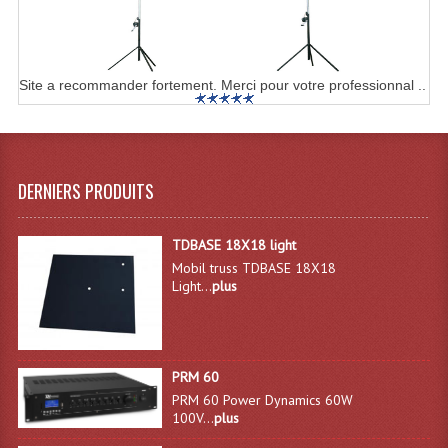
Microphones Scène Et Studio
Microphones Filaires
Site a recommander fortement. Merci pour votre professionnal ..
Micro Sans Fil HF VHF 200MHZ
Micro Sans Fil HF UHF 800MHZ
DERNIERS PRODUITS
Micros De Studio
Microphones De Surface
TDBASE 18X18 light
Mobil truss TDBASE 18X18
Multi-Effets, Reverbes Etc...
Light...
plus
Peripheriques Traitements Et Accessoires
Portes Voix Mégaphones
PRM 60
Pupitre Pour Discours
PRM 60 Power Dynamics 60W
100V...
plus
Samplers, Échantillonneurs