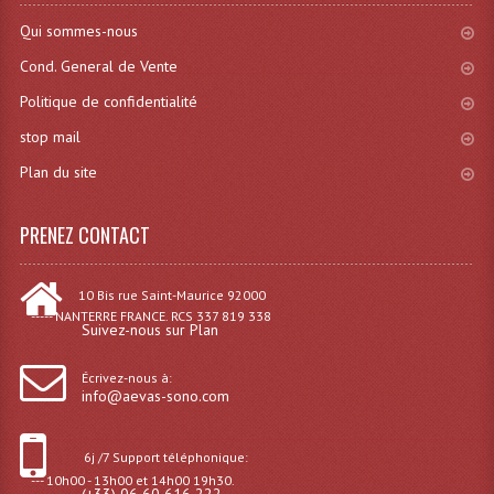
Système Sans Fil In-Ear Monitoring
Qui sommes-nous
Cond. General de Vente
Table Mixages Et Contrôleurs & Consoles
Politique de confidentialité
Tables De Mixage DJ
stop mail
Controleurs DJ USB / MP3
Plan du site
Consoles Sono Et Studio
PRENEZ CONTACT
Consoles Numériques
10 Bis rue Saint-Maurice 92000
Consoles Amplifiées
----- NANTERRE FRANCE. RCS 337 819 338
Suivez-nous sur Plan
Lumière
Écrivez-nous à:
Boules À Facettes
info@aevas-sono.com
Changeurs De Couleurs
6j /7 Support téléphonique:
--- 10h00 - 13h00 et 14h00 19h30.
Déco Light