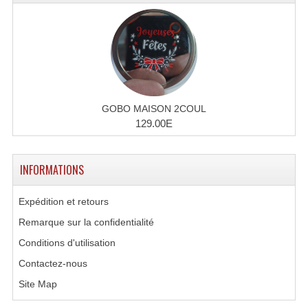
Lecteurs Cd À Plats
Lecteurs Cd À Plats Lecteur MP3
Lecteurs Double Cd Mixage Intégrée
Lecteurs Double Cd MP3
GOBO MAISON 2COUL
129.00E
Lecteurs Lasers Simple Et Mp3 (rack 19")
Minidisc
INFORMATIONS
Digital Package Et Logiciel
Expédition et retours
Enregistreur Numérique
Remarque sur la confidentialité
Platines Dvd Pour Dj
Conditions d'utilisation
Contactez-nous
Platines Cassettes
Site Map
Limiteur De Niveau Sonore