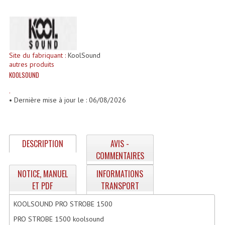
Enceintes Et Caissons Basses
Packs Sono
Enceintes Amplifiées Actives
Site du fabriquant :
KoolSound
autres produits
Enceintes, Système Amplifiés
KOOLSOUND
Enceintes Passives Sono
.
• Dernière mise à jour le : 06/08/2026
Retours De Scène
Caisson De Basse Amplifié
DESCRIPTION
AVIS -
Caissons De Basses
COMMENTAIRES
Enceinte Nomade Bluetooth
NOTICE, MANUEL
INFORMATIONS
ET PDF
TRANSPORT
Enceintes (Ecoutes De Studio)
KOOLSOUND PRO STROBE 1500
Enceintes Autonomes Portables Amplifiées
PRO STROBE 1500 koolsound