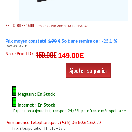
Accessoires Enceintes
Accessoires Micro, Pieds De Régie
PRO STROBE 1500
Cellule (s)
KOOLSOUND PRO STROBE 1500W
Diamants
Prix moyen constaté :
199
€ Soit une remise de :
-25.1 %
Ecotaxes : 0.30 €
Pieds D'enceintes
159.00E
Notre Prix TTC:
149.00E
Selecteurs Audio Vidéo
Ajouter au panier
Amplificateurs
Amplificateurs Multi-Canaux
Magasin : En Stock
Casques Stéréo
Internet : En Stock
Expedition aujourd'hui, transport 24 /72h pour france métropolitaine.
Compresseurs , Limiteurs , Noise Gate
Permanence telephonique : (+33) 06.60.61.62.22.
Egaliseur Egaliseurs
Prix à l'exportation HT : 124.17 €