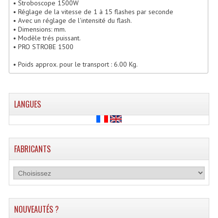
• Stroboscope 1500W
Enceintes Hifi
• Réglage de la vitesse de 1 à 15 flashes par seconde
• Avec un réglage de l'intensité du flash.
Enceintes Monitoring
• Dimensions: mm.
• Modèle trés puissant.
• PRO STROBE 1500
Filtres Actifs, Correcteurs
• Poids approx. pour le transport : 6.00 Kg.
Haut-Parleurs Moteurs Tweeters Filtres
Haut Parleurs Sono
LANGUES
Filtres Passifs
Haut-Parleurs Amplis Guitare
FABRICANTS
Moteurs Pavillons Pour Enceinte
Tweeters Pour Enceintes
Lecteurs Audio & Sources
NOUVEAUTÉS ?
Platines Disque Vinyles