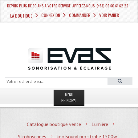
DEPUIS PLUS DE 30 ANS A VOTRE SERVICE. APPELEZ-NOUS :(+33) 06 60 61 62 22
CONNEXION
COMMANDER
VOIR PANIER
LA BOUTIQUE
MENU
PRINCIPAL
LA BOUTIQUE VENTE
Catalogue boutique vente
Lumière
MAGASIN
Stroboscopes
koolsound pro strobe 1500w