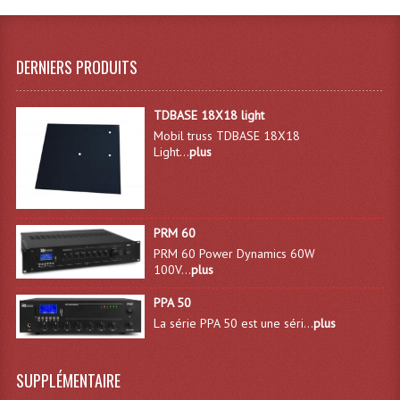
Microphones Scène Et Studio
Microphones Filaires
DERNIERS PRODUITS
Micro Sans Fil HF VHF 200MHZ
TDBASE 18X18 light
Micro Sans Fil HF UHF 800MHZ
Mobil truss TDBASE 18X18
Light...
plus
Micros De Studio
Microphones De Surface
PRM 60
Multi-Effets, Reverbes Etc...
PRM 60 Power Dynamics 60W
100V...
plus
Peripheriques Traitements Et Accessoires
PPA 50
Portes Voix Mégaphones
La série PPA 50 est une séri...
plus
Pupitre Pour Discours
SUPPLÉMENTAIRE
Samplers, Échantillonneurs