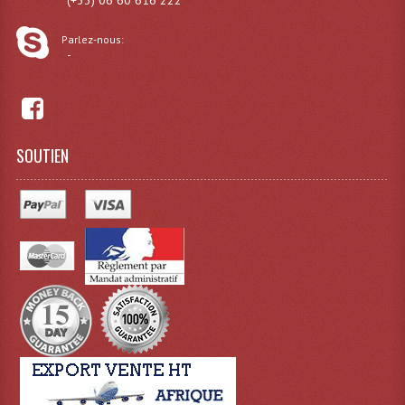
(+33) 06 60 616 222
Effets LASERS
Parlez-nous:
-
Laser Multi-Points
Lasers (Effets Volumetriques)
Lasers D'extérieur Multi-Points
SOUTIEN
Effets Lumineux À Leds
Effets Lumineux, Centre De Piste
Effets Lumineux, Effets Disco
Electronique Commande Light
Blocs De Puissance
Chenillards Modulateurs
Consoles Éclairage DMX