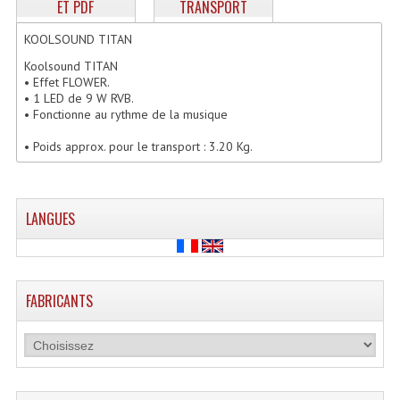
ET PDF
TRANSPORT
Enceintes Hifi
KOOLSOUND TITAN
Enceintes Monitoring
Koolsound TITAN
• Effet FLOWER.
Filtres Actifs, Correcteurs
• 1 LED de 9 W RVB.
• Fonctionne au rythme de la musique
Haut-Parleurs Moteurs Tweeters Filtres
• Poids approx. pour le transport : 3.20 Kg.
Haut Parleurs Sono
Filtres Passifs
LANGUES
Haut-Parleurs Amplis Guitare
Moteurs Pavillons Pour Enceinte
FABRICANTS
Tweeters Pour Enceintes
Lecteurs Audio & Sources
Platines Disque Vinyles