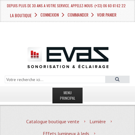
DEPUIS PLUS DE 30 ANS A VOTRE SERVICE. APPELEZ-NOUS :(+33) 06 60 61 62 22
CONNEXION
COMMANDER
VOIR PANIER
LA BOUTIQUE
MENU
PRINCIPAL
LA BOUTIQUE VENTE
Catalogue boutique vente
Lumière
MAGASIN
Effets lumineux à leds