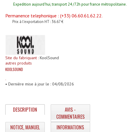
Enceintes Et Caissons Basses
Expedition aujourd'hui, transport 24 /72h pour france métropolitaine.
Permanence telephonique : (+33) 06.60.61.62.22.
Packs Sono
Prix à l'exportation HT : 36.67 €
Enceintes Amplifiées Actives
Enceintes, Système Amplifiés
Enceintes Passives Sono
Site du fabriquant :
KoolSound
autres produits
Retours De Scène
KOOLSOUND
Caisson De Basse Amplifié
.
• Dernière mise à jour le : 04/08/2026
Caissons De Basses
Enceinte Nomade Bluetooth
DESCRIPTION
AVIS -
Enceintes (Ecoutes De Studio)
COMMENTAIRES
Enceintes Autonomes Portables Amplifiées
NOTICE, MANUEL
INFORMATIONS