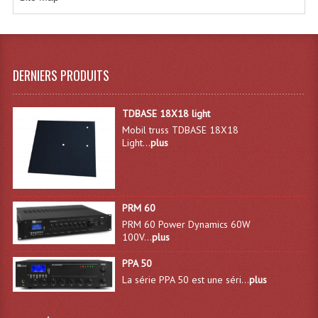
Microphones Scène Et Studio
Microphones Filaires
DERNIERS PRODUITS
Micro Sans Fil HF VHF 200MHZ
Micro Sans Fil HF UHF 800MHZ
TDBASE 18X18 light
Mobil truss TDBASE 18X18
Micros De Studio
Light...
plus
Microphones De Surface
Multi-Effets, Reverbes Etc...
PRM 60
Peripheriques Traitements Et Accessoires
PRM 60 Power Dynamics 60W
100V...
plus
Portes Voix Mégaphones
PPA 50
La série PPA 50 est une séri...
plus
Pupitre Pour Discours
Samplers, Échantillonneurs