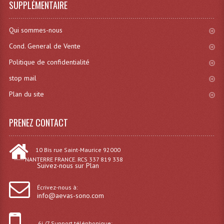
SUPPLÉMENTAIRE
Système Sans Fil In-Ear Monitoring
Qui sommes-nous
Table Mixages Et Contrôleurs & Consoles
Cond. General de Vente
Tables De Mixage DJ
Politique de confidentialité
Controleurs DJ USB / MP3
stop mail
Plan du site
Consoles Sono Et Studio
Consoles Numériques
PRENEZ CONTACT
Consoles Amplifiées
10 Bis rue Saint-Maurice 92000
Lumière
----- NANTERRE FRANCE. RCS 337 819 338
Suivez-nous sur Plan
Boules À Facettes
Écrivez-nous à:
info@aevas-sono.com
Changeurs De Couleurs
Déco Light
6j /7 Support téléphonique: