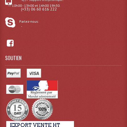
--- 10h00 - 13h00 et 14h00 19h30.
(+33) 06 60 616 222
Effets LASERS
Laser Multi-Points
Parlez-nous:
-
Lasers (Effets Volumetriques)
Lasers D'extérieur Multi-Points
Effets Lumineux À Leds
SOUTIEN
Effets Lumineux, Centre De Piste
Effets Lumineux, Effets Disco
Electronique Commande Light
Blocs De Puissance
Chenillards Modulateurs
Consoles Éclairage DMX