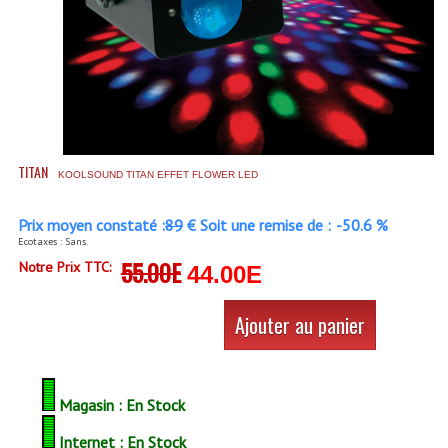
Accessoires Enceintes
Accessoires Micro, Pieds De Régie
Cellule (s)
Diamants
TITAN
Pieds D'enceintes
KOOLSOUND TITAN EFFET FLOWER LED
Selecteurs Audio Vidéo
Prix moyen constaté :
89
€ Soit une remise de :
-50.6 %
Ecotaxes : Sans.
Amplificateurs
55.00E
Notre Prix TTC:
44.00E
Amplificateurs Multi-Canaux
Ajouter au panier
Casques Stéréo
Compresseurs , Limiteurs , Noise Gate
Magasin : En Stock
Egaliseur Egaliseurs
Internet : En Stock