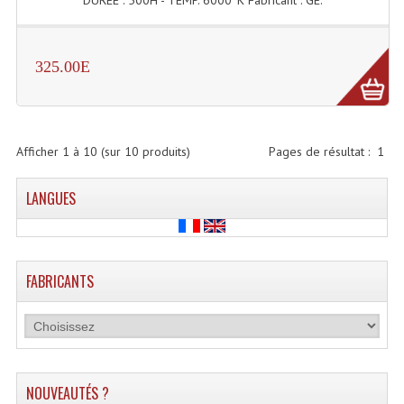
Projecteurs Poursuite
Projecteurs Théatre: Plan Convexe Fresnel
325.00E
Rampe De Spots
Scanners
Afficher
1
à
10
(sur
10
produits)
Pages de résultat :
1
Stroboscopes
Câbles, Connectiques.
LANGUES
Câblage Electrique
Câble Rallonge DMX512 MIDI
FABRICANTS
Câbles Module, Cables Audio
Câble Multi-Paires Audio
Câbles Enceintes
NOUVEAUTÉS ?