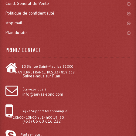
Cond. General de Vente
Grill Auto-Porté
Politique de confidentialité
Monotubes Et Angles 50mm
stop mail
Plan du site
Pendrillon Et Ossature
Pieds De Levage
PRENEZ CONTACT
Ponts - Portiques
10 Bis rue Saint-Maurice 92000
Praticable Et Accessoires
----- NANTERRE FRANCE. RCS 337 819 338
Suivez-nous sur Plan
Structure Echelle 290 Asd
Écrivez-nous à:
info@aevas-sono.com
Structure Et Angles Quatro Deco
Structures
6j /7 Support téléphonique:
--- 10h00 - 13h00 et 14h00 19h30.
Structures Carrées
(+33) 06 60 616 222
Structures, Angles Sd150
Parlez-nous: