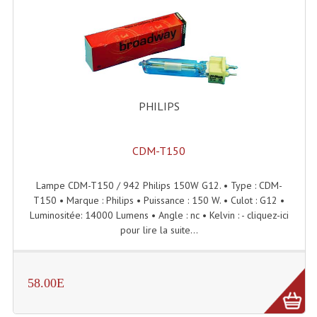
Microphones Scène Et Studio
Microphones Filaires
Micro Sans Fil HF VHF 200MHZ
Micro Sans Fil HF UHF 800MHZ
PHILIPS
Micros De Studio
CDM-T150
Microphones De Surface
Lampe CDM-T150 / 942 Philips 150W G12. • Type : CDM-
Multi-Effets, Reverbes Etc...
T150 • Marque : Philips • Puissance : 150 W. • Culot : G12 •
Luminositée: 14000 Lumens • Angle : nc • Kelvin : - cliquez-ici
Peripheriques Traitements Et Accessoires
pour lire la suite...
Portes Voix Mégaphones
Pupitre Pour Discours
58.00E
Samplers, Échantillonneurs