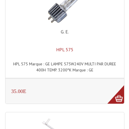
Enceintes Hifi
Enceintes Monitoring
Filtres Actifs, Correcteurs
G. E.
Haut-Parleurs Moteurs Tweeters Filtres
HPL 575
Haut Parleurs Sono
HPL 575 Marque : GE LAMPE 575W240V MULTI PAR DUREE
Filtres Passifs
400H TEMP. 3200°K Marque : GE
Haut-Parleurs Amplis Guitare
Moteurs Pavillons Pour Enceinte
35.00E
Tweeters Pour Enceintes
Lecteurs Audio & Sources
Platines Disque Vinyles