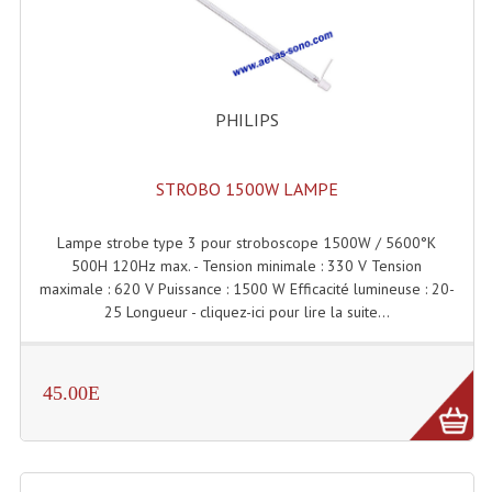
Lecteurs Cd À Plats
Lecteurs Cd À Plats Lecteur MP3
Lecteurs Double Cd Mixage Intégrée
PHILIPS
Lecteurs Double Cd MP3
STROBO 1500W LAMPE
Lecteurs Lasers Simple Et Mp3 (rack 19")
Lampe strobe type 3 pour stroboscope 1500W / 5600°K
Minidisc
500H 120Hz max. - Tension minimale : 330 V Tension
maximale : 620 V Puissance : 1500 W Efficacité lumineuse : 20-
Digital Package Et Logiciel
25 Longueur - cliquez-ici pour lire la suite...
Enregistreur Numérique
Platines Dvd Pour Dj
45.00E
Platines Cassettes
Limiteur De Niveau Sonore