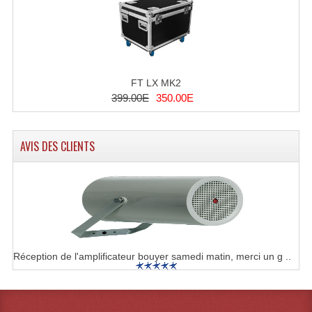
Système Boucle Magnétique
Structures, Pieds, Ponts...
Angle AG20 Structure Contest
FT LX MK2
399.00E
350.00E
Angle AG29 Structure Contest
Angle DECO22Q Structure Contest
AVIS DES CLIENTS
Angle DECOTRI Structure Contest
Angle DUO Structure Contest
Angles Structure ASD SX290
Angles Structure ASD SZ 290
Réception de l'amplificateur bouyer samedi matin, merci un g ..
Angles Structure Duo290
Angles Structure QUATRO290