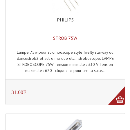
Enceintes Et Caissons Basses
Packs Sono
PHILIPS
Enceintes Amplifiées Actives
STROB 75W
Enceintes, Système Amplifiés
Enceintes Passives Sono
Lampe 75w pour stromboscope style firefly starway ou
dancestrob2 et autre marque etc... stroboscope. LAMPE
Retours De Scène
STROBOSCOPE 75W Tension minimale : 330 V Tension
maximale : 620 - cliquez-ici pour lire la suite...
Caisson De Basse Amplifié
Caissons De Basses
31.00E
Enceinte Nomade Bluetooth
Enceintes (Ecoutes De Studio)
Enceintes Autonomes Portables Amplifiées