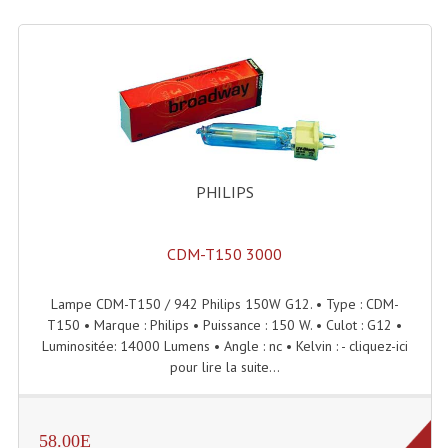
Système Sans Fil In-Ear Monitoring
Table Mixages Et Contrôleurs & Consoles
Tables De Mixage DJ
Controleurs DJ USB / MP3
PHILIPS
Consoles Sono Et Studio
Consoles Numériques
CDM-T150 3000
Consoles Amplifiées
Lampe CDM-T150 / 942 Philips 150W G12. • Type : CDM-
Lumière
T150 • Marque : Philips • Puissance : 150 W. • Culot : G12 •
Luminositée: 14000 Lumens • Angle : nc • Kelvin : - cliquez-ici
Boules À Facettes
pour lire la suite...
Changeurs De Couleurs
Déco Light
58.00E