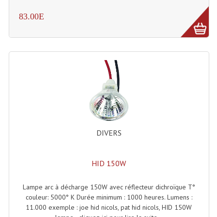
83.00E
Dispatches
Filtres Et Divers
Flexibles Lumineux Leds
Guirlandes Lumineuse
Gyrophares À Leds
Lampes Ampoules
DIVERS
Ampoules - Tubes Lumière Noire Black Gun
Lampes À Décharges
HID 150W
Lampes De Couleurs
Lampe arc à décharge 150W avec réflecteur dichroïque T°
couleur: 5000° K Durée minimum : 1000 heures. Lumens :
Lampes Dichroique
11.000 exemple : joe hid nicols, pat hid nicols, HID 150W
Lampes Halogenes Divers