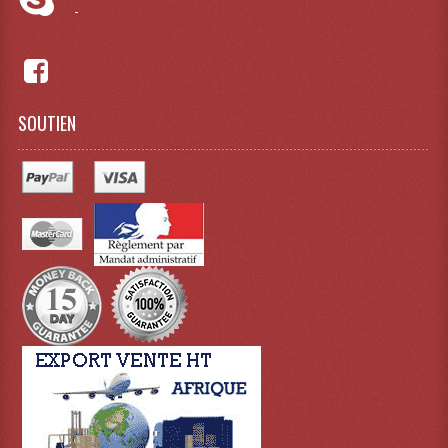
-
Tour De Travail Et Échafaudage
Flight-Case (s) Et Accessoires
Flight Case Plasma Et Écran LCD
SOUTIEN
Flight Case Régie
Flight Cases Platine Disque. Lecteurs CD
Flight Malettes Consoles T. Mixages
Flight-Case CDs Et Disques Vinyls
Flight-Case Pour Contrôleur DJ
Flight-Case Pour La Lumière
Malle Flight Multi-Usage
Meubles DJ