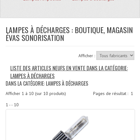
Quoi De Neuf?
Promotions
Plan Acces, Horaires.
LAMPES À DÉCHARGES : BOUTIQUE, MAGASIN
ÉVAS SONORISATION
Location De Matériel
Le Matériel D´occasion
Afficher :
Recherche Avancée
LISTE DES ARTICLES NEUFS EN VENTE DANS LA CATÉGORIE:
LAMPES À DÉCHARGES
Recevoir Nos Promotions
DANS LA CATÉGORIE: LAMPES À DÉCHARGES
Faire Votre Devis
Afficher
1
à
10
(sur
10
produits)
Pages de résultat :
1
CATÉGORIES
1 - - 10
Sonorisation
Accessoires Pieds Cellules Diamants