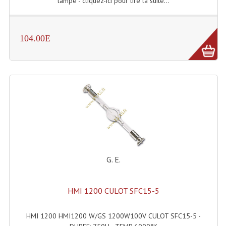
lampe - cliquez-ici pour lire la suite...
Lampes Leds
104.00E
Lampes PAR
Lampes Théatre
Les Packs Light
Lumières Noire
Lyres
Panneaux, Piste Danse À Leds
G. E.
Petit Effets Lumineux
Projecteur De Gobo
HMI 1200 CULOT SFC15-5
Projecteur Extérieur Multifaisceaux
HMI 1200 HMI1200 W/GS 1200W100V CULOT SFC15-5 -