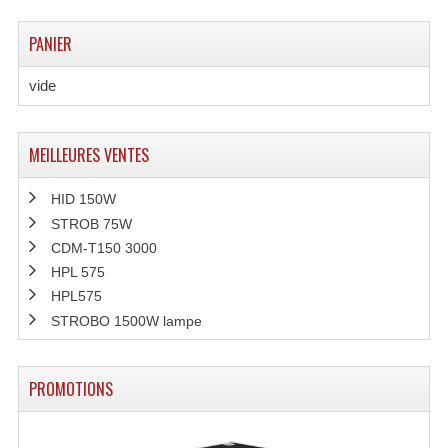
Enceintes Murales (Ligne 100V 16 - 8 Ohm)
PANIER
Hp À Chambre De Compression
vide
Lecteurs Mp3 Et CDs Sources
Microphone PA & Micro Pupitre
MEILLEURES VENTES
Projecteurs De Son
HID 150W
Sono: Conférences Securité Visite Guidée
STROB 75W
CDM-T150 3000
Système D'audio Guide
HPL 575
HPL575
Système D'interprétation Simultanée
STROBO 1500W lampe
Système De Conférence
PROMOTIONS
Système Visite Guidée
Sonorisation Securité EN-54