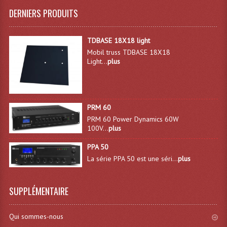
DERNIERS PRODUITS
Angles Structure SC150
Angles Structure SD250
TDBASE 18X18 light
Mobil truss TDBASE 18X18
Angles Structure TRIO290
Light...
plus
Angles Structure Triodéco
Angles Trio Steel Acier
PRM 60
Cercle Monotube
PRM 60 Power Dynamics 60W
100V...
plus
Cercle Struct Carrée 290
PPA 50
Cercle Struct SCC Carre
La série PPA 50 est une séri...
plus
Cercle Struct Triangulaire290
SUPPLÉMENTAIRE
Crochets Et Accessoires
Qui sommes-nous
Embases Pour Structure