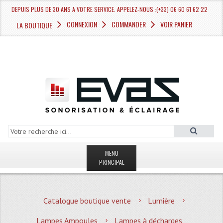
DEPUIS PLUS DE 30 ANS A VOTRE SERVICE. APPELEZ-NOUS :(+33) 06 60 61 62 22
CONNEXION
COMMANDER
VOIR PANIER
LA BOUTIQUE
MENU
PRINCIPAL
LA BOUTIQUE VENTE
Catalogue boutique vente
Lumière
MAGASIN
Lampes Ampoules
Lampes à décharges