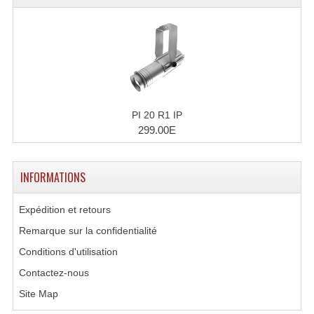
Connectiques, Prises Etc...
Adaptateurs Audio
Divers Bricolage
Divers Bricolage
PI 20 R1 IP
Haut-Parleurs Origine Sav
299.00E
Membrannes De Haut Parleurs
INFORMATIONS
Pieces Détachées Sav
Expédition et retours
Public-Adress
Remarque sur la confidentialité
Accessoires Public-Adress L100V
Conditions d'utilisation
Amplificateurs (L 100v)
Contactez-nous
Site Map
Enceintes Encastrables Ligne 100V 4-8 Ohm