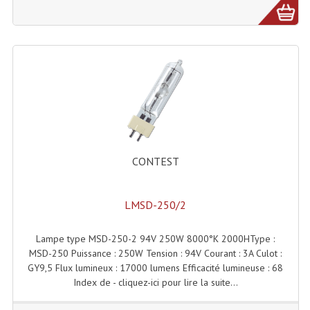
Effets LASERS
Laser Multi-Points
Lasers (Effets Volumetriques)
Lasers D'extérieur Multi-Points
Effets Lumineux À Leds
CONTEST
Effets Lumineux, Centre De Piste
Effets Lumineux, Effets Disco
LMSD-250/2
Electronique Commande Light
Lampe type MSD-250-2 94V 250W 8000°K 2000HType :
Blocs De Puissance
MSD-250 Puissance : 250W Tension : 94V Courant : 3A Culot :
GY9,5 Flux lumineux : 17000 lumens Efficacité lumineuse : 68
Chenillards Modulateurs
Index de - cliquez-ici pour lire la suite...
Consoles Éclairage DMX