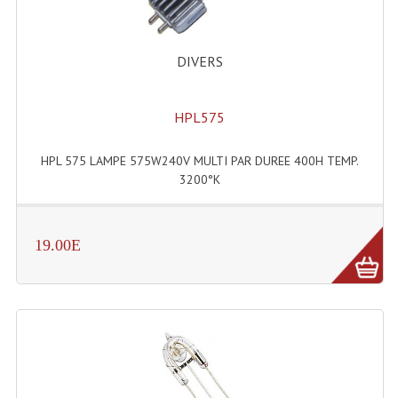
Accessoires Enceintes
Accessoires Micro, Pieds De Régie
DIVERS
Cellule (s)
HPL575
Diamants
Pieds D'enceintes
HPL 575 LAMPE 575W240V MULTI PAR DUREE 400H TEMP.
3200°K
Selecteurs Audio Vidéo
Amplificateurs
19.00E
Amplificateurs Multi-Canaux
Casques Stéréo
Compresseurs , Limiteurs , Noise Gate
Egaliseur Egaliseurs