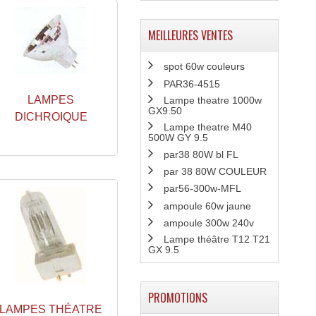
MEILLEURES VENTES
spot 60w couleurs
PAR36-4515
LAMPES
Lampe theatre 1000w
GX9.50
DICHROIQUE
Lampe theatre M40
500W GY 9.5
par38 80W bl FL
par 38 80W COULEUR
par56-300w-MFL
ampoule 60w jaune
ampoule 300w 240v
Lampe théâtre T12 T21
GX 9.5
PROMOTIONS
LAMPES THÉATRE