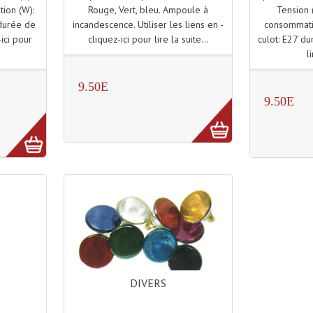
Rouge, Vert, bleu. Ampoule à
Tension 
ion (W):
incandescence. Utiliser les liens en -
consommati
 durée de
cliquez-ici pour lire la suite...
culot: E27 du
-ici pour
l
9.50E
9.50E
DIVERS