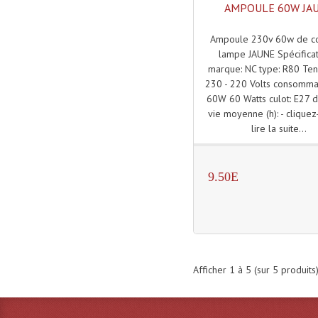
AMPOULE 60W JA
Ampoule 230v 60w de co
lampe JAUNE Spécificat
marque: NC type: R80 Tens
230 - 220 Volts consommat
60W 60 Watts culot: E27 
vie moyenne (h): - cliquez
lire la suite...
9.50E
Afficher
1
à
5
(sur
5
produits