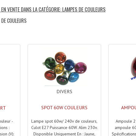
S EN VENTE DANS LA CATÉGORIE: LAMPES DE COULEURS
S DE COULEURS
)
DIVERS
SPOT 60W COULEURS
AMPOU
ERT
Lampe spot 60w/ 240v de couleurs,
Ampoule 23
uleur -
Culot E27 Puissance 60W. Alim 230v.
ampoule 6
ions :
Disponible Uniquement En : Jaune,
Spécification
ion (V):