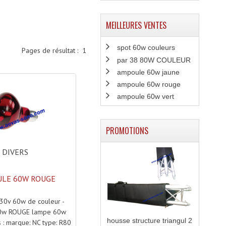
MEILLEURES VENTES
spot 60w couleurs
Pages de résultat :
1
par 38 80W COULEUR
ampoule 60w jaune
ampoule 60w rouge
ampoule 60w vert
PROMOTIONS
DIVERS
LE 60W ROUGE
0v 60w de couleur -
0w ROUGE lampe 60w
housse structure triangul 2
s : marque: NC type: R80