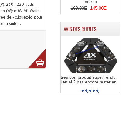
metres
(V): 230 - 220 Volts
169.00E
145.00E
on (W): 60W 60 Watts
rée de - cliquez-ici pour
ire la suite...
AVIS DES CLIENTS
très bon produit super rendu
j'en ai 2 pas encore tester en
..