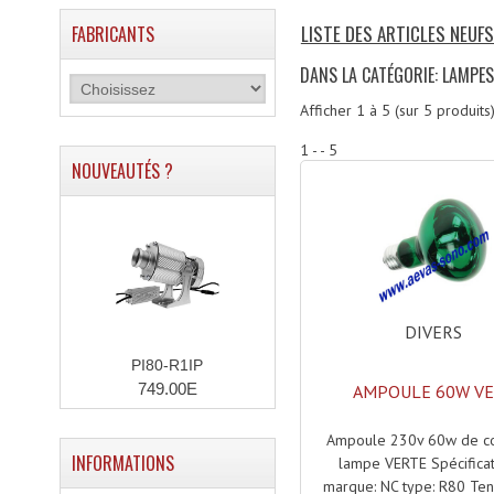
LISTE DES ARTICLES NEUF
FABRICANTS
DANS LA CATÉGORIE: LAMPE
Afficher
1
à
5
(sur
5
produits
1 - - 5
NOUVEAUTÉS ?
DIVERS
PI80-R1IP
749.00E
AMPOULE 60W V
Ampoule 230v 60w de co
INFORMATIONS
lampe VERTE Spécificat
marque: NC type: R80 Tens