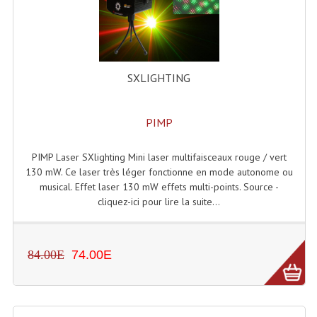
Enceintes Et Caissons Basses
Packs Sono
Enceintes Amplifiées Actives
SXLIGHTING
Enceintes, Système Amplifiés
PIMP
Enceintes Passives Sono
Retours De Scène
PIMP Laser SXlighting Mini laser multifaisceaux rouge / vert
130 mW. Ce laser très léger fonctionne en mode autonome ou
Caisson De Basse Amplifié
musical. Effet laser 130 mW effets multi-points. Source -
cliquez-ici pour lire la suite...
Caissons De Basses
Enceinte Nomade Bluetooth
84.00E
74.00E
Enceintes (Ecoutes De Studio)
Enceintes Autonomes Portables Amplifiées