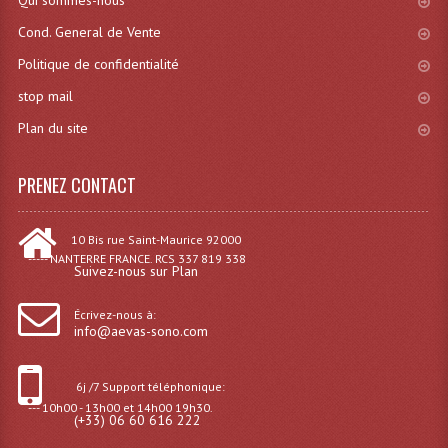
Qui sommes-nous
Cond. General de Vente
Liquides À Fumée
Politique de confidentialité
Liquides À Mousse
stop mail
Nos Occasions Et Stock B
Plan du site
Les Occasions
PRENEZ CONTACT
Notre Stock B
10 Bis rue Saint-Maurice 92000
Karaoké Materiel Lecteur Etc...
----- NANTERRE FRANCE. RCS 337 819 338
Suivez-nous sur Plan
Matériel Karaoké
Écrivez-nous à:
Disque DVD
info@aevas-sono.com
Disque LD (30 Cm.)
6j /7 Support téléphonique:
--- 10h00 - 13h00 et 14h00 19h30.
TARIF ET CATALOGUE DE LOCATION
(+33) 06 60 616 222