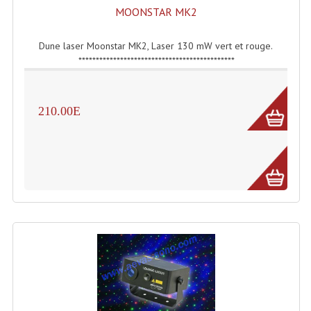
MOONSTAR MK2
Lampes Leds
Dune laser Moonstar MK2, Laser 130 mW vert et rouge.
Lampes PAR
*********************************************
Lampes Théatre
210.00E
Les Packs Light
Lumières Noire
Lyres
Panneaux, Piste Danse À Leds
Petit Effets Lumineux
Projecteur De Gobo
Projecteur Extérieur Multifaisceaux