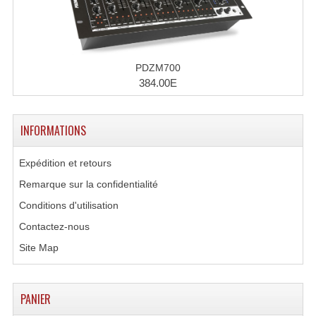
Grill Auto-Porté
Monotubes Et Angles 50mm
PDZM700
Pendrillon Et Ossature
384.00E
Pieds De Levage
INFORMATIONS
Ponts - Portiques
Expédition et retours
Praticable Et Accessoires
Remarque sur la confidentialité
Structure Echelle 290 Asd
Conditions d'utilisation
Structure Et Angles Quatro Deco
Contactez-nous
Site Map
Structures
Structures Carrées
PANIER
Structures, Angles Sd150