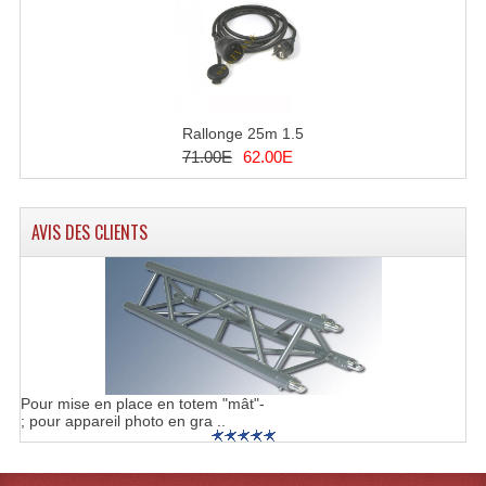
Rack 19" PRO Betonex
Rack 19" Standard Betonex
Sac Trolley De Transport
Rallonge 25m 1.5
71.00E
62.00E
Sacs & Housses De Transport
Valises Pour Clavier
AVIS DES CLIENTS
Rack 19 Pouces Multiplis
Accessoires Flight-Case Coins Roulettes
Rack 19" STYLE VSR (capot En L)
Machines À Effets Fumées, Mousses, Liquid
Pour mise en place en totem "mât"-
; pour appareil photo en gra ..
Machines À Fumées
Effets Projection Et Jet De CO2