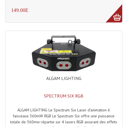
Système Sans Fil In-Ear Monitoring
149.00E
Table Mixages Et Contrôleurs & Consoles
Tables De Mixage DJ
Controleurs DJ USB / MP3
Consoles Sono Et Studio
Consoles Numériques
ALGAM LIGHTING
Consoles Amplifiées
Lumière
SPECTRUM SIX RGB
Boules À Facettes
ALGAM LIGHTING Le Spectrum Six Laser d'animation 6
Changeurs De Couleurs
faisceaux 360mW RGB Le Spectrum Six offre une puissance
totale de 360mw répartie sur 4 lasers RGB assurant des effets
Déco Light