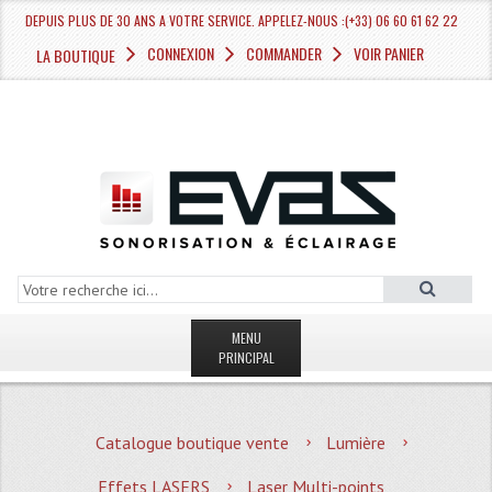
DEPUIS PLUS DE 30 ANS A VOTRE SERVICE. APPELEZ-NOUS :(+33) 06 60 61 62 22
CONNEXION
COMMANDER
VOIR PANIER
LA BOUTIQUE
MENU
PRINCIPAL
LA BOUTIQUE VENTE
Catalogue boutique vente
Lumière
MAGASIN
Effets LASERS
Laser Multi-points