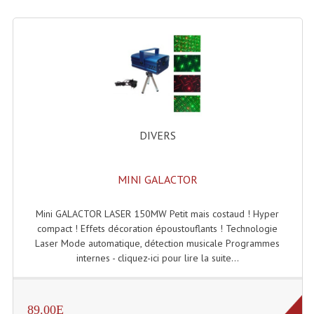
Lecteurs Cd À Plats
Lecteurs Cd À Plats Lecteur MP3
Lecteurs Double Cd Mixage Intégrée
Lecteurs Double Cd MP3
Lecteurs Lasers Simple Et Mp3 (rack 19")
DIVERS
Minidisc
MINI GALACTOR
Digital Package Et Logiciel
Mini GALACTOR LASER 150MW Petit mais costaud ! Hyper
Enregistreur Numérique
compact ! Effets décoration époustouflants ! Technologie
Laser Mode automatique, détection musicale Programmes
Platines Dvd Pour Dj
internes - cliquez-ici pour lire la suite...
Platines Cassettes
Limiteur De Niveau Sonore
89.00E