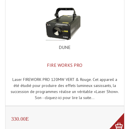
Enceintes Murales (Ligne 100V 16 - 8 Ohm)
Hp À Chambre De Compression
Lecteurs Mp3 Et CDs Sources
Microphone PA & Micro Pupitre
DUNE
Projecteurs De Son
Sono: Conférences Securité Visite Guidée
FIRE WORKS PRO
Système D'audio Guide
Laser FIREWORK PRO 120MW VERT & Rouge. Cet appareil a
été étudié pour produire des effets lumineux saisissants, la
Système D'interprétation Simultanée
succession de programmes réalise un véritable «Laser Show».
Son - cliquez-ici pour lire la suite...
Système De Conférence
Système Visite Guidée
330.00E
Sonorisation Securité EN-54