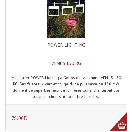
Enceintes Hifi
Enceintes Monitoring
Filtres Actifs, Correcteurs
Haut-Parleurs Moteurs Tweeters Filtres
POWER LIGHTING
Haut Parleurs Sono
VENUS 130 RG
Filtres Passifs
Haut-Parleurs Amplis Guitare
Mini Laser POWER Lighting à Gobos de la gamme VENUS 130
RG. Ses faisceaux vert et rouge d’une puissance de 130 mW
Moteurs Pavillons Pour Enceinte
donnent de superbes jeux de lumières qui enchanteront vos
soirées, - cliquez-ici pour lire la suite...
Tweeters Pour Enceintes
Lecteurs Audio & Sources
79.00E
Platines Disque Vinyles