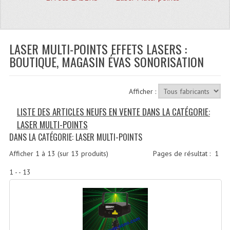
Quoi De Neuf?
Promotions
Plan Acces, Horaires.
LASER MULTI-POINTS EFFETS LASERS :
BOUTIQUE, MAGASIN ÉVAS SONORISATION
Location De Matériel
Le Matériel D´occasion
Afficher :
Recherche Avancée
LISTE DES ARTICLES NEUFS EN VENTE DANS LA CATÉGORIE:
LASER MULTI-POINTS
Recevoir Nos Promotions
DANS LA CATÉGORIE: LASER MULTI-POINTS
Faire Votre Devis
Afficher
1
à
13
(sur
13
produits)
Pages de résultat :
1
CATÉGORIES
1 - - 13
Sonorisation
Accessoires Pieds Cellules Diamants