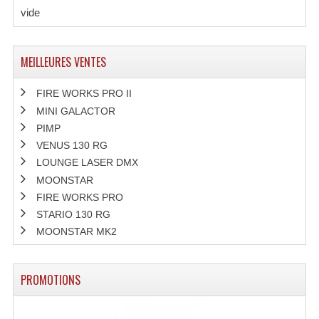
vide
Tour De Travail Et Échafaudage
Flight-Case (s) Et Accessoires
MEILLEURES VENTES
Flight Case Plasma Et Écran LCD
FIRE WORKS PRO II
Flight Case Régie
MINI GALACTOR
PIMP
Flight Cases Platine Disque. Lecteurs CD
VENUS 130 RG
LOUNGE LASER DMX
Flight Malettes Consoles T. Mixages
MOONSTAR
FIRE WORKS PRO
Flight-Case CDs Et Disques Vinyls
STARIO 130 RG
Flight-Case Pour Contrôleur DJ
MOONSTAR MK2
Flight-Case Pour La Lumière
PROMOTIONS
Malle Flight Multi-Usage
Meubles DJ