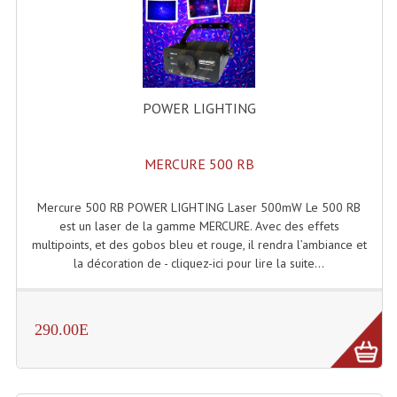
Connectiques, Prises Etc...
Adaptateurs Audio
Divers Bricolage
POWER LIGHTING
Divers Bricolage
Haut-Parleurs Origine Sav
MERCURE 500 RB
Membrannes De Haut Parleurs
Mercure 500 RB POWER LIGHTING Laser 500mW Le 500 RB
est un laser de la gamme MERCURE. Avec des effets
Pieces Détachées Sav
multipoints, et des gobos bleu et rouge, il rendra l’ambiance et
la décoration de - cliquez-ici pour lire la suite...
Public-Adress
Accessoires Public-Adress L100V
290.00E
Amplificateurs (L 100v)
Enceintes Encastrables Ligne 100V 4-8 Ohm