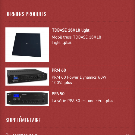
Machines À Brouillard
DERNIERS PRODUITS
Lanceur De Flammes Et Cartouche De Gaz
TDBASE 18X18 light
Machine À Etincelles Froides
Mobil truss TDBASE 18X18
Light...
plus
Machines & Canon À Confettis
Machines À Bulles
PRM 60
Machines À Effet Brouillard
PRM 60 Power Dynamics 60W
100V...
plus
Machines À Fumée Lourde
PPA 50
Machines À Mousse, Neige, Liquides
La série PPA 50 est une séri...
plus
Liquide À Brouillard
SUPPLÉMENTAIRE
Liquide À Bulles
Liquide À Neige