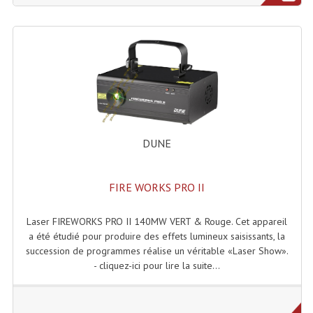
Système Boucle Magnétique
Structures, Pieds, Ponts...
Angle AG20 Structure Contest
Angle AG29 Structure Contest
Angle DECO22Q Structure Contest
DUNE
Angle DECOTRI Structure Contest
FIRE WORKS PRO II
Angle DUO Structure Contest
Angles Structure ASD SX290
Laser FIREWORKS PRO II 140MW VERT & Rouge. Cet appareil
a été étudié pour produire des effets lumineux saisissants, la
Angles Structure ASD SZ 290
succession de programmes réalise un véritable «Laser Show».
- cliquez-ici pour lire la suite...
Angles Structure Duo290
Angles Structure QUATRO290