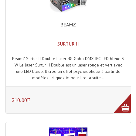
Projecteurs Poursuite
Projecteurs Théatre: Plan Convexe Fresnel
BEAMZ
Rampe De Spots
Scanners
SURTUR II
Stroboscopes
BeamZ Surtur II Double Laser RG Gobo DMX IRC LED bleue 3
Câbles, Connectiques.
W Le laser Surtur II Double est un laser rouge et vert avec
une LED bleue. Il crée un effet psychédélique à partir de
Câblage Electrique
modèles - cliquez-ici pour lire la suite...
Câble Rallonge DMX512 MIDI
210.00E
Câbles Module, Cables Audio
Câble Multi-Paires Audio
Câbles Enceintes