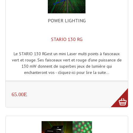
Accessoires Enceintes
Accessoires Micro, Pieds De Régie
POWER LIGHTING
Cellule (s)
STARIO 130 RG
Diamants
Pieds D'enceintes
Le STARIO 130 RGest un mini Laser multi points à faisceaux
vert et rouge. Ses faisceaux vert et rouge d'une puissance de
Selecteurs Audio Vidéo
130 mW donnent de superbes jeux de lumière qui
enchanteront vos - cliquez-ici pour lire la suite...
Amplificateurs
Amplificateurs Multi-Canaux
65.00E
Casques Stéréo
Compresseurs , Limiteurs , Noise Gate
Egaliseur Egaliseurs