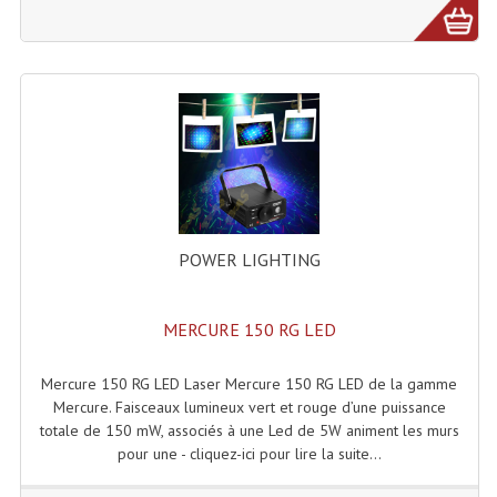
Microphones Scène Et Studio
Microphones Filaires
Micro Sans Fil HF VHF 200MHZ
Micro Sans Fil HF UHF 800MHZ
Micros De Studio
Microphones De Surface
POWER LIGHTING
Multi-Effets, Reverbes Etc...
MERCURE 150 RG LED
Peripheriques Traitements Et Accessoires
Mercure 150 RG LED Laser Mercure 150 RG LED de la gamme
Portes Voix Mégaphones
Mercure. Faisceaux lumineux vert et rouge d’une puissance
totale de 150 mW, associés à une Led de 5W animent les murs
Pupitre Pour Discours
pour une - cliquez-ici pour lire la suite...
Samplers, Échantillonneurs