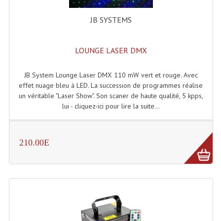
Projecteur Led Sur Batterie
JB SYSTEMS
Projecteurs À Leds D'extérieurs
Projecteurs Barres De Leds
LOUNGE LASER DMX
Projecteurs Déco À Leds
JB System Lounge Laser DMX 110 mW vert et rouge. Avec
Projecteurs Leds
effet nuage bleu à LED. La succession de programmes réalise
un véritable "Laser Show". Son scaner de haute qualité, 5 kpps,
Projecteurs Plafonniers Et Encastrés
lui - cliquez-ici pour lire la suite...
Projecteurs Théâtre Led
210.00E
Projecteurs Traditionnels
Projecteurs Cycliodes
Projecteurs Découpes
Projecteurs Par : 16 À 64 Et Autres