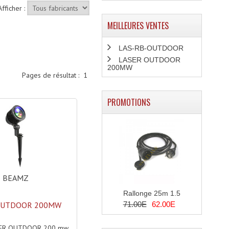
Afficher :
MEILLEURES VENTES
LAS-RB-OUTDOOR
LASER OUTDOOR
200MW
Pages de résultat :
1
PROMOTIONS
BEAMZ
Rallonge 25m 1.5
71.00E
62.00E
OUTDOOR 200MW
ER OUTDOOR 200 mw,