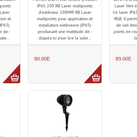
IP65 200 RB Laser multipoints
Laser Vert 
points
d’extérieur 200MW RB Laser
Ce laser IP
Laser
multipoints pour application et
RGB. Il perm
tion et
installation extérieure (IP65)
de ciel éto
(IP65)
produisant une multitude de -
points en rou
e de -
cliquez-ici pour lire la suite...
l
uite...
80.00E
89.00E