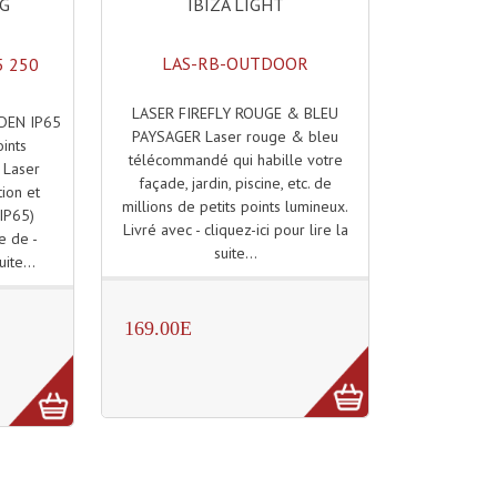
IBIZA LIGHT
NG
LAS-RB-OUTDOOR
5 250
LASER FIREFLY ROUGE & BLEU
RDEN IP65
PAYSAGER Laser rouge & bleu
ints
télécommandé qui habille votre
 Laser
façade, jardin, piscine, etc. de
tion et
millions de petits points lumineux.
(IP65)
Livré avec - cliquez-ici pour lire la
e de -
suite...
uite...
169.00E
)