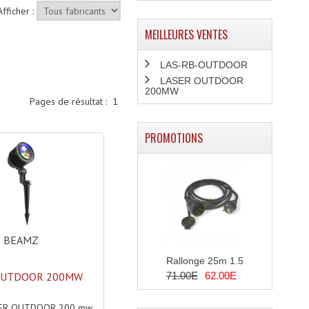
Afficher :
MEILLEURES VENTES
LAS-RB-OUTDOOR
LASER OUTDOOR
200MW
Pages de résultat :
1
PROMOTIONS
BEAMZ
Rallonge 25m 1.5
71.00E
62.00E
OUTDOOR 200MW
ER OUTDOOR 200 mw,