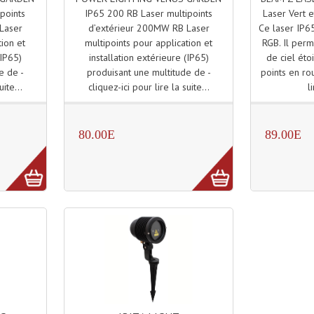
IP65 200 RB Laser multipoints
Laser Vert 
points
d’extérieur 200MW RB Laser
Ce laser IP
Laser
multipoints pour application et
RGB. Il perm
tion et
installation extérieure (IP65)
de ciel éto
(IP65)
produisant une multitude de -
points en rou
e de -
cliquez-ici pour lire la suite...
l
uite...
80.00E
89.00E