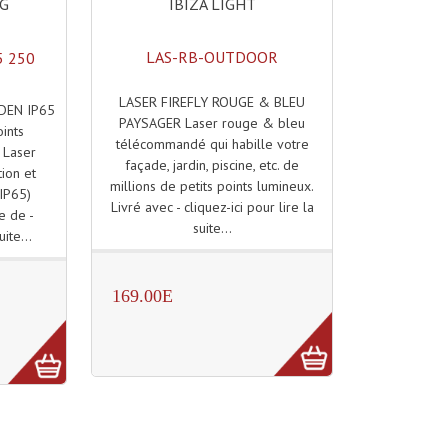
IBIZA LIGHT
NG
LAS-RB-OUTDOOR
5 250
LASER FIREFLY ROUGE & BLEU
RDEN IP65
PAYSAGER Laser rouge & bleu
ints
télécommandé qui habille votre
 Laser
façade, jardin, piscine, etc. de
tion et
millions de petits points lumineux.
(IP65)
Livré avec - cliquez-ici pour lire la
e de -
suite...
uite...
169.00E
)